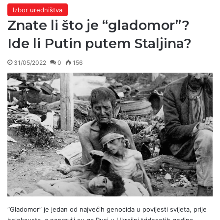
Izbor uredništva
Znate li što je “gladomor”?
Ide li Putin putem Staljina?
31/05/2022
0
156
“Gladomor” je jedan od najvećih genocida u povijesti svijeta, prije
holokausta, a napravili su ga Rusi u Ukrajini tridesetih godina…