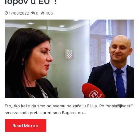
lopov u EU”!
17/08/2022
0
406
Eto, tko kaže da smo po svemu na začelju EU-a. Po “snalažljivosti”
smo za sada prvi. Ispred smo Bugara, no…
Read More »