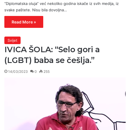
“Diplomatska oluja” već nekoliko godina iskače iz svih medija, iz
svake paštete. Nisu bila dovoljna…
Read More »
Svijet
IVICA ŠOLA: “Selo gori a
(LGBT) baba se češlja.”
14/03/2023
0
255