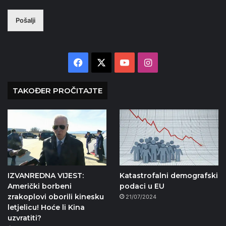
Pošalji
Facebook
X
YouTube
Instagram
TAKOĐER PROČITAJTE
IZVANREDNA VIJEST:
Katastrofalni demografski
Američki borbeni
podaci u EU
zrakoplovi oborili kinesku
21/07/2024
letjelicu! Hoće li Kina
uzvratiti?