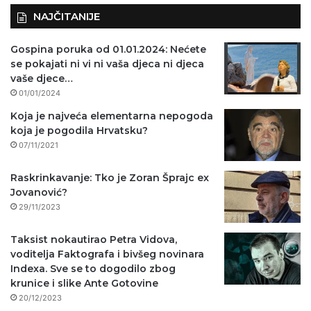
NAJČITANIJE
Gospina poruka od 01.01.2024: Nećete
se pokajati ni vi ni vaša djeca ni djeca
vaše djece…
01/01/2024
Koja je najveća elementarna nepogoda
koja je pogodila Hrvatsku?
07/11/2021
Raskrinkavanje: Tko je Zoran Šprajc ex
Jovanović?
29/11/2023
Taksist nokautirao Petra Vidova,
voditelja Faktografa i bivšeg novinara
Indexa. Sve se to dogodilo zbog
krunice i slike Ante Gotovine
20/12/2023