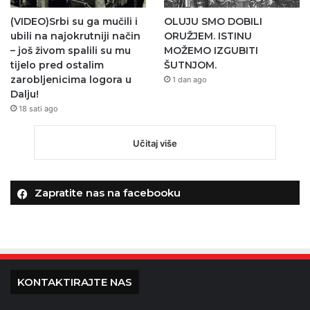
(VIDEO)Srbi su ga mučili i
OLUJU SMO DOBILI
ubili na najokrutniji način
ORUŽJEM. ISTINU
– još živom spalili su mu
MOŽEMO IZGUBITI
tijelo pred ostalim
ŠUTNJOM.
zarobljenicima logora u
1 dan ago
Dalju!
18 sati ago
Učitaj više
Zapratite nas na facebooku
KONTAKTIRAJTE NAS