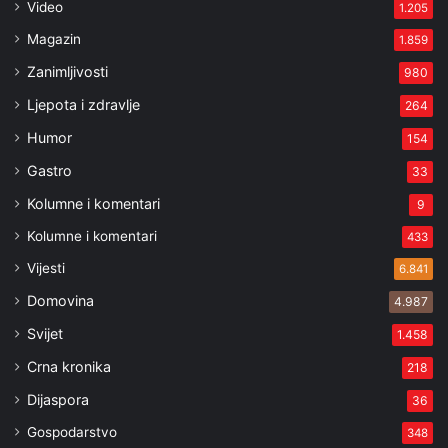
Video
1.205
Magazin
1.859
Zanimljivosti
980
Ljepota i zdravlje
264
Humor
154
Gastro
33
Kolumne i komentari
9
Kolumne i komentari
433
Vijesti
6.841
Domovina
4.987
Svijet
1.458
Crna kronika
218
Dijaspora
36
Gospodarstvo
348