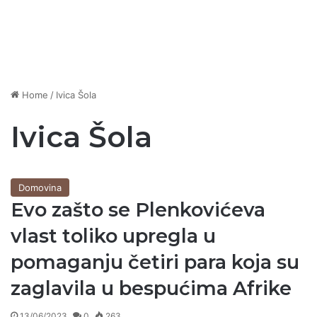
Home
/
Ivica Šola
Ivica Šola
Domovina
Evo zašto se Plenkovićeva
vlast toliko upregla u
pomaganju četiri para koja su
zaglavila u bespućima Afrike
13/06/2023
0
263