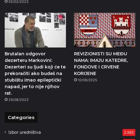
05/02/2023
Brutalan odgovor
REVIZIONISTI SU MEĐU
dezerteru Markovini:
NAMA: IMAJU KATEDRE,
Dezerteri su ljudi koji će te
FONDOVE I CRVENE
prekoračiti ako budeš na
KORIJENE
stubištu imao epileptički
10/06/2025
napad, jer to nije njihov
rat.
29/08/2023
Categories
Izbor uredništva
2.562