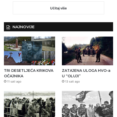
Učitaj više
NAJNOVIJE
TRI DESETLJEĆA KRIKOVA
ZATAJENA ULOGA HVO-a
OČAJNIKA
U “OLUJI”
11 sati ago
13 sati ago