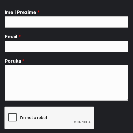
Ime i Prezime
*
Email
*
Poruka
*