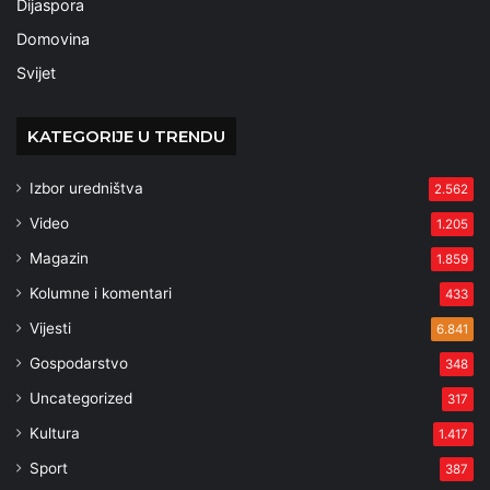
Dijaspora
Domovina
Svijet
KATEGORIJE U TRENDU
Izbor uredništva
2.562
Video
1.205
Magazin
1.859
Kolumne i komentari
433
Vijesti
6.841
Gospodarstvo
348
Uncategorized
317
Kultura
1.417
Sport
387