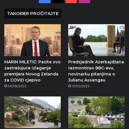
TAKOĐER PROČITAJTE
MARIN MILETIĆ: Pazite ovo
Predsjednik Azerbajdžana
zastrašujuće izlaganje
razmontirao BBC-evu,
premijera Novog Zelanda
novinarku pitanjima o
za COVID cjepivo
Julianu Assangeu
04/09/2023
17/03/2023