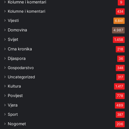
Kolumne i komentari
9
Kolumne i komentari
434
Vijesti
6.841
Domovina
4.987
Svijet
1.458
Crna kronika
218
Dijaspora
36
Gospodarstvo
348
Uncategorized
317
Kultura
1.417
Povijest
778
Vjera
489
Sport
387
Nogomet
206