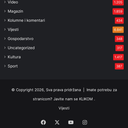
Video
1.205
Magazin
1.859
Kolumne i komentari
434
Vijesti
6.841
Gospodarstvo
348
Uncategorized
317
Kultura
1.417
Sport
387
© Copyright 2026, Sva prava pridržana |
Imate potrebu za
stranicom? Javite nam se KLIKOM .
Vijesti
Facebook
X
YouTube
Instagram