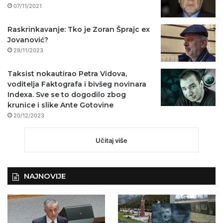
07/11/2021
Raskrinkavanje: Tko je Zoran Šprajc ex
Jovanović?
29/11/2023
Taksist nokautirao Petra Vidova,
voditelja Faktografa i bivšeg novinara
Indexa. Sve se to dogodilo zbog
krunice i slike Ante Gotovine
20/12/2023
Učitaj više
NAJNOVIJE