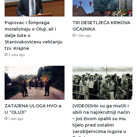
Pupovac i Šimpraga
TRI DESETLJEĆA KRIKOVA
moraliziraju o Oluji, ali i
OČAJNIKA
dalje šute o
1 dan ago
Stanivukovićevu veličanju
tzv. Krajine
3 sata ago
ZATAJENA ULOGA HVO-a
(VIDEO)Srbi su ga mučili i
U “OLUJI”
ubili na najokrutniji način
– još živom spalili su mu
1 dan ago
tijelo pred ostalim
zarobljenicima logora u