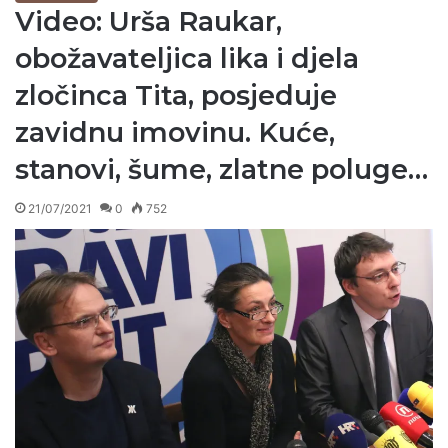
Video: Urša Raukar,
obožavateljica lika i djela
zločinca Tita, posjeduje
zavidnu imovinu. Kuće,
stanovi, šume, zlatne poluge…
21/07/2021
0
752