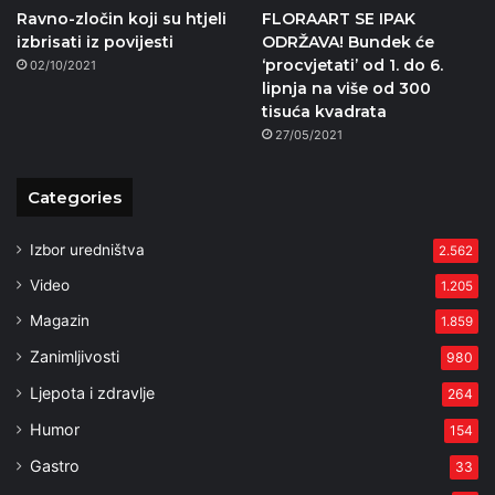
Ravno-zločin koji su htjeli
FLORAART SE IPAK
izbrisati iz povijesti
ODRŽAVA! Bundek će
‘procvjetati’ od 1. do 6.
02/10/2021
lipnja na više od 300
tisuća kvadrata
27/05/2021
Categories
Izbor uredništva
2.562
Video
1.205
Magazin
1.859
Zanimljivosti
980
Ljepota i zdravlje
264
Humor
154
Gastro
33