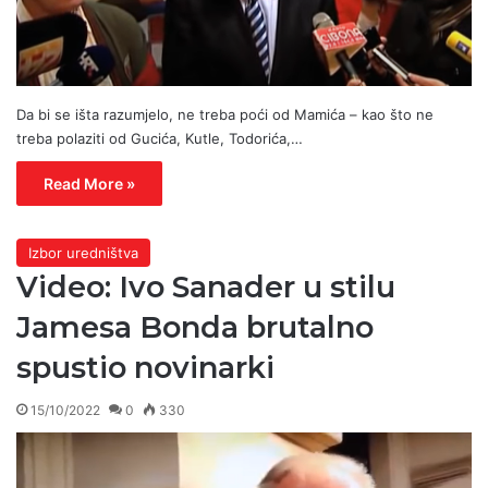
Da bi se išta razumjelo, ne treba poći od Mamića – kao što ne
treba polaziti od Gucića, Kutle, Todorića,…
Read More »
Izbor uredništva
Video: Ivo Sanader u stilu
Jamesa Bonda brutalno
spustio novinarki
15/10/2022
0
330