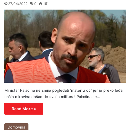
27/04/2022
0
151
Ministar Paladina ne smije pogledati ‘mater u oči’ jer je preko leđa
naših mirovina došao do svojih milijuna! Paladina se…
Read More »
Domovina