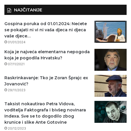
NAJČITANIJE
Gospina poruka od 01.01.2024: Nećete
se pokajati ni vi ni vaša djeca ni djeca
vaše djece…
01/01/2024
Koja je najveća elementarna nepogoda
koja je pogodila Hrvatsku?
07/11/2021
Raskrinkavanje: Tko je Zoran Šprajc ex
Jovanović?
29/11/2023
Taksist nokautirao Petra Vidova,
voditelja Faktografa i bivšeg novinara
Indexa. Sve se to dogodilo zbog
krunice i slike Ante Gotovine
20/12/2023