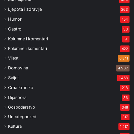
Ljepota i zdravlje
263
Humor
154
Gastro
33
Kolumne i komentari
9
Kolumne i komentari
422
Vijesti
6.841
Domovina
4.987
Svijet
1.458
Crna kronika
218
Dijaspora
36
Gospodarstvo
348
Uncategorized
317
Kultura
1.417