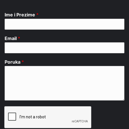
Ime i Prezime
*
Email
*
Poruka
*