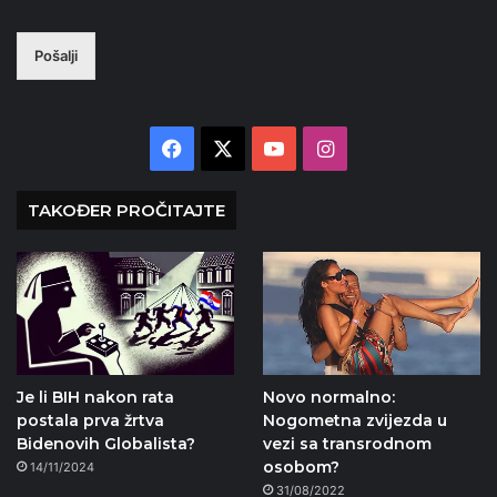
Pošalji
Facebook
X
YouTube
Instagram
TAKOĐER PROČITAJTE
Je li BIH nakon rata
Novo normalno:
postala prva žrtva
Nogometna zvijezda u
Bidenovih Globalista?
vezi sa transrodnom
osobom?
14/11/2024
31/08/2022