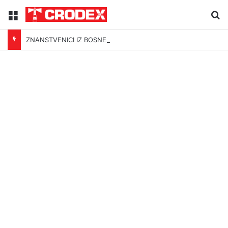
Menu
Tr
ZNANSTVENICI IZ BOSNE OTKRILI NACIZAM U – BOSNI!