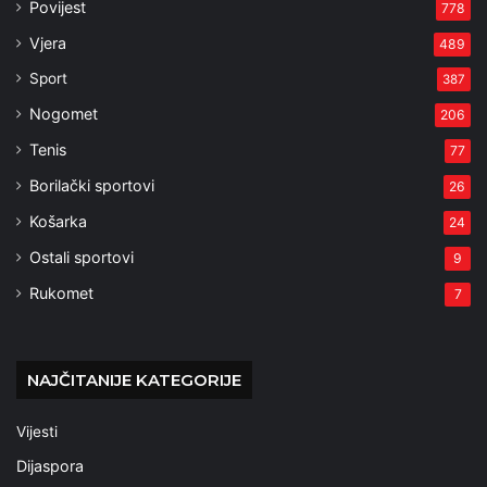
Povijest
778
Vjera
489
Sport
387
Nogomet
206
Tenis
77
Borilački sportovi
26
Košarka
24
Ostali sportovi
9
Rukomet
7
NAJČITANIJE KATEGORIJE
Vijesti
Dijaspora