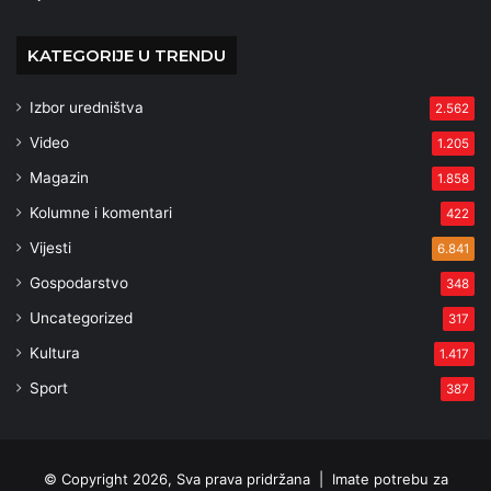
KATEGORIJE U TRENDU
Izbor uredništva
2.562
Video
1.205
Magazin
1.858
Kolumne i komentari
422
Vijesti
6.841
Gospodarstvo
348
Uncategorized
317
Kultura
1.417
Sport
387
© Copyright 2026, Sva prava pridržana |
Imate potrebu za