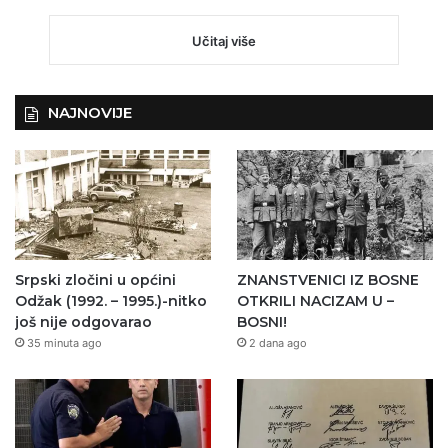
Učitaj više
NAJNOVIJE
Srpski zločini u općini
ZNANSTVENICI IZ BOSNE
Odžak (1992. – 1995.)-nitko
OTKRILI NACIZAM U –
još nije odgovarao
BOSNI!
35 minuta ago
2 dana ago