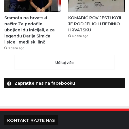
Sramota na hrvatski
KOMADIĆ POVIJESTI KOJI
način: Za pedofile i
JE PODIJELIO I UJEDINIO
ubojice idu inicijali, a za
HRVATSKU
legendu Darija Šimića
4 dana ago
lisice i medijski linč
3 dana ago
Učitaj više
Zapratite nas na facebooku
KONTAKTIRAJTE NAS