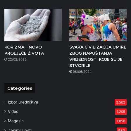
KORIZMA – NOVO
SVAKA CIVILIZACIJA UMIRE
PROLJEĆE ŽIVOTA
ZBOG NAPUŠTANJA
VRIJEDNOSTI KOJE SU JE
22/02/2023
STVORILE
06/06/2024
Categories
Izbor uredništva
2.562
Video
1.205
Magazin
1.858
Zanimljivosti
980