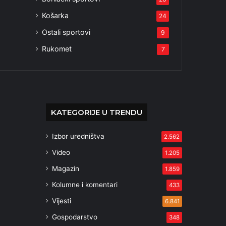
Košarka
24
Ostali sportovi
9
Rukomet
7
KATEGORIJE U TRENDU
Izbor uredništva
2.562
Video
1.205
Magazin
1.859
Kolumne i komentari
433
Vijesti
6.841
Gospodarstvo
348