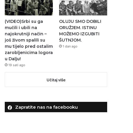
(VIDEO)Srbi su ga
OLUJU SMO DOBILI
mučili i ubili na
ORUŽJEM. ISTINU
najokrutniji način –
MOŽEMO IZGUBITI
još živom spalili su
ŠUTNJOM.
mu tijelo pred ostalim
1 dan ago
zarobljenicima logora
u Dalju!
19 sati ago
Učitaj više
Zapratite nas na facebooku