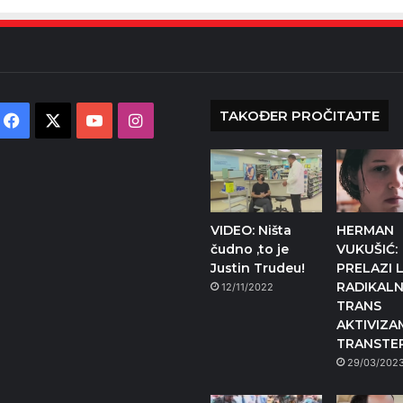
TAKOĐER PROČITAJTE
Facebook
X
YouTube
Instagram
VIDEO: Ništa
HERMAN
čudno ,to je
VUKUŠIĆ:
Justin Trudeu!
PRELAZI L
RADIKALN
12/11/2022
TRANS
AKTIVIZA
TRANSTE
29/03/202