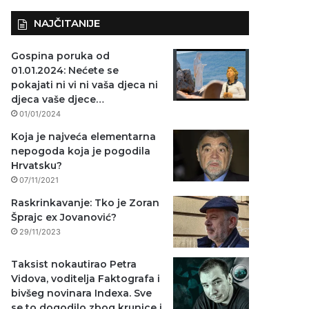
NAJČITANIJE
Gospina poruka od
01.01.2024: Nećete se
pokajati ni vi ni vaša djeca ni
djeca vaše djece…
01/01/2024
Koja je najveća elementarna
nepogoda koja je pogodila
Hrvatsku?
07/11/2021
Raskrinkavanje: Tko je Zoran
Šprajc ex Jovanović?
29/11/2023
Taksist nokautirao Petra
Vidova, voditelja Faktografa i
bivšeg novinara Indexa. Sve
se to dogodilo zbog krunice i