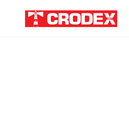
Breaking News
ZATAJENA ULOGA HVO-a U “OLUJI”