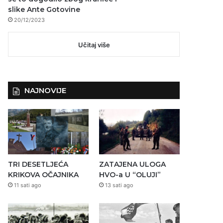
slike Ante Gotovine
20/12/2023
Učitaj više
NAJNOVIJE
TRI DESETLJEĆA
ZATAJENA ULOGA
KRIKOVA OČAJNIKA
HVO-a U “OLUJI”
11 sati ago
13 sati ago