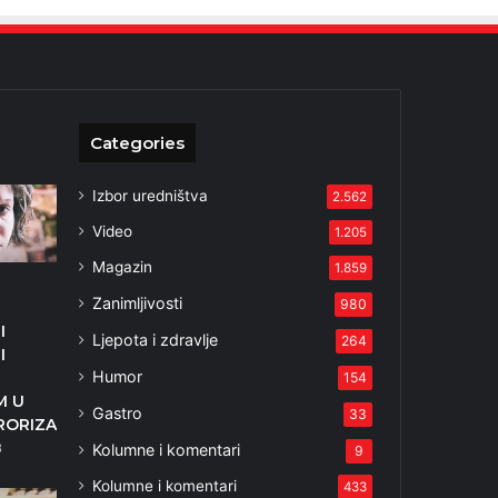
Categories
Izbor uredništva
2.562
Video
1.205
Magazin
1.859
Zanimljivosti
980
I
Ljepota i zdravlje
264
I
Humor
154
M U
Gastro
33
RORIZAM?
Kolumne i komentari
3
9
Kolumne i komentari
433