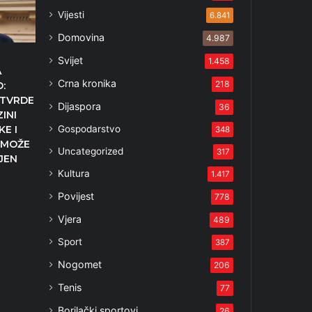
Vijesti
6.841
Domovina
4.987
Svijet
1.458
A
Crna kronika
218
:
OTVRDE
Dijaspora
36
INI
Gospodarstvo
E I
348
 MOŽE
Uncategorized
317
NJEN
Kultura
1.417
Povijest
778
Vjera
489
Sport
387
Nogomet
206
Tenis
77
Borilački sportovi
26