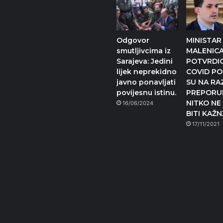
Odgovor
MINISTAR
smutljivcima iz
MALENIC
Sarajeva: Jedini
POTVRDIO
lijek neprekidno
COVID P
javno ponavljati
SU NA RAZ
povijesnu istinu.
PREPORUK
NITKO NE
16/06/2024
BITI KAŽ
17/11/2021