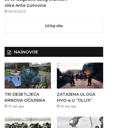
slike Ante Gotovine
20/12/2023
Učitaj više
NAJNOVIJE
TRI DESETLJEĆA
ZATAJENA ULOGA
KRIKOVA OČAJNIKA
HVO-a U “OLUJI”
16 sati ago
18 sati ago