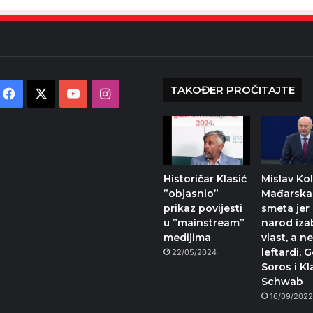
TAKOĐER PROČITAJTE
Facebook
X
YouTube
Instagram
Historičar Klasić
Mislav Kol
”objasnio”
Mađarska
prikaz povijesti
smeta jer 
u ”mainstream”
narod iza
medijima
vlast, a n
leftardi, 
22/05/2024
Soros i Kl
Schwab
16/09/202