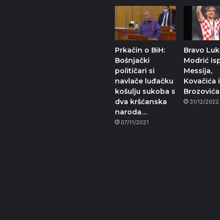
Prkačin o BiH:
Bravo Luk
Bošnjački
Modrić is
političari si
Messija,
navlače luđačku
Kovačića 
košulju sukoba s
Brozovića
dva kršćanska
31/12/2022
naroda…
07/11/2021