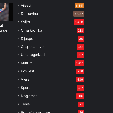
Vijesti
6.841
Domovina
4.987
Svijet
1.458
a!
Crna kronika
218
pred
Dijaspora
36
i
Gospodarstvo
348
Uncategorized
317
Kultura
1.417
Povijest
778
Vjera
489
Sport
387
Nogomet
206
Tenis
77
Borilački sportovi
26