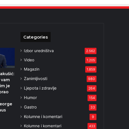
Categories
Izbor uredništva
2.562
Video
1.205
Magazin
1.859
akušić:
Zanimljivosti
980
 vam
im je
Ljepota i zdravlje
264
brao
Humor
e
154
George
Gastro
33
aus
Kolumne i komentari
9
2
Kolumne i komentari
433