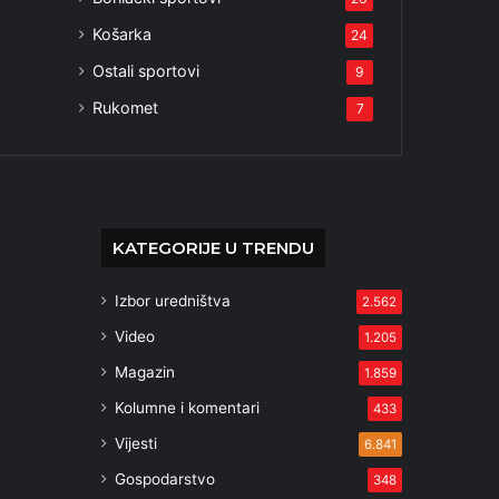
Košarka
24
Ostali sportovi
9
Rukomet
7
KATEGORIJE U TRENDU
Izbor uredništva
2.562
Video
1.205
Magazin
1.859
Kolumne i komentari
433
Vijesti
6.841
Gospodarstvo
348