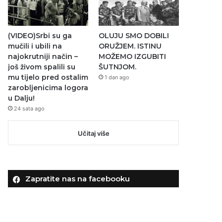
(VIDEO)Srbi su ga
OLUJU SMO DOBILI
mučili i ubili na
ORUŽJEM. ISTINU
najokrutniji način –
MOŽEMO IZGUBITI
još živom spalili su
ŠUTNJOM.
mu tijelo pred ostalim
1 dan ago
zarobljenicima logora
u Dalju!
24 sata ago
Učitaj više
Zapratite nas na facebooku