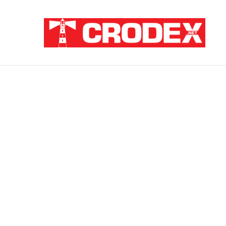
Breaking News
ZATAJENA ULOGA HVO-a U “OLUJI”