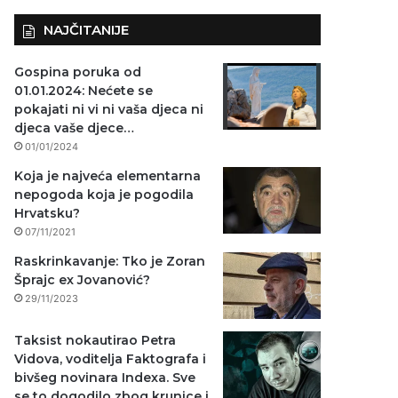
NAJČITANIJE
Gospina poruka od
01.01.2024: Nećete se
pokajati ni vi ni vaša djeca ni
djeca vaše djece…
01/01/2024
Koja je najveća elementarna
nepogoda koja je pogodila
Hrvatsku?
07/11/2021
Raskrinkavanje: Tko je Zoran
Šprajc ex Jovanović?
29/11/2023
Taksist nokautirao Petra
Vidova, voditelja Faktografa i
bivšeg novinara Indexa. Sve
se to dogodilo zbog krunice i