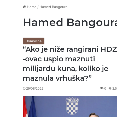
Home
/
Hamed Bangoura
Hamed Bangour
Domovina
“Ako je niže rangirani HDZ
-ovac uspio maznuti
milijardu kuna, koliko je
maznula vrhuška?”
29/08/2022
0
2.5