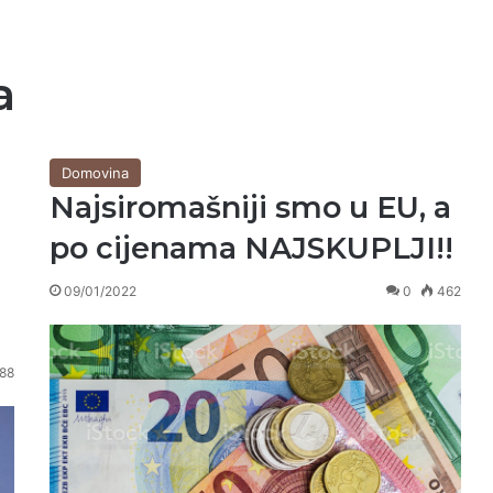
a
Domovina
Najsiromašniji smo u EU, a
po cijenama NAJSKUPLJI!!
09/01/2022
0
462
88