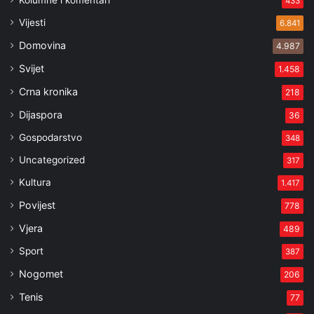
433
Vijesti
6.841
Domovina
4.987
Svijet
1.458
Crna kronika
218
Dijaspora
36
Gospodarstvo
348
Uncategorized
317
Kultura
1.417
Povijest
778
Vjera
489
Sport
387
Nogomet
206
Tenis
77