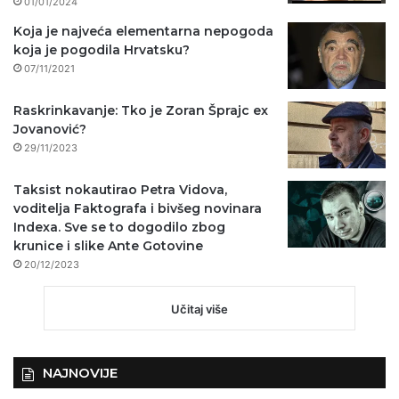
01/01/2024
Koja je najveća elementarna nepogoda
koja je pogodila Hrvatsku?
07/11/2021
Raskrinkavanje: Tko je Zoran Šprajc ex
Jovanović?
29/11/2023
Taksist nokautirao Petra Vidova,
voditelja Faktografa i bivšeg novinara
Indexa. Sve se to dogodilo zbog
krunice i slike Ante Gotovine
20/12/2023
Učitaj više
NAJNOVIJE