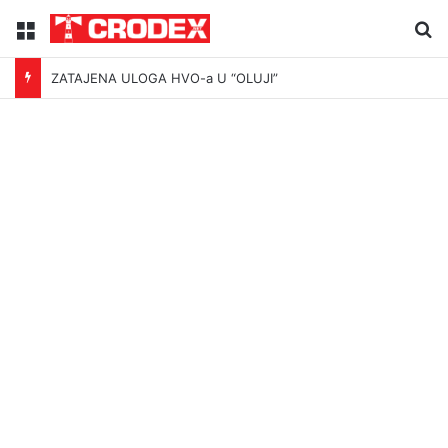
Menu
Tr
ZATAJENA ULOGA HVO-a U “OLUJI”