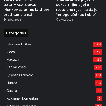
UZDRMALA SABOR!
Šeksa: Prijetio joj u
Plenkoviću priredila show
restoranu riječima da je
pred kamerama!
‘mnoge ušutkao i ubio’
15/02/2023
07/12/2023
Categories
Izbor uredništva
2.562
Video
1.205
Magazin
1.859
Zanimljivosti
980
Ljepota i zdravlje
264
Humor
154
Gastro
33
Kolumne i komentari
9
Kolumne i komentari