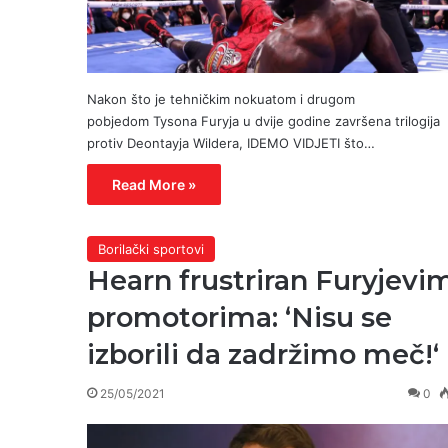
Nakon što je tehničkim nokuatom i drugom
pobjedom Tysona Furyja u dvije godine završena trilogija
protiv Deontayja Wildera, IDEMO VIDJETI što…
Read More »
Borilački sportovi
Hearn frustriran Furyjevi
promotorima: ‘Nisu se
izborili da zadržimo meč!‘
25/05/2021
0