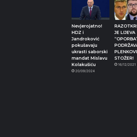
Nevjerojatno!
RAZOTKR
HDZ i
JE LIJEVA
Jandroković
“OPORBA
pokušavaju
PODRŽAV
ukrasti saborski
PLENKOV
mandat Mislavu
STOŽER!
Kolakušiću
16/12/2021
20/09/2024