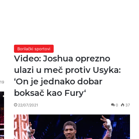
Borilački sportovi
Video: Joshua oprezno
ulazi u meč protiv Usyka:
‘On je jednako dobar
19
boksač kao Fury‘
22/07/2021
0
37