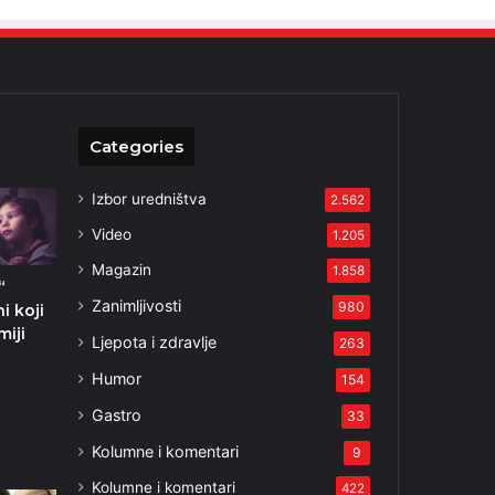
Categories
Izbor uredništva
2.562
Video
1.205
Magazin
1.858
“
Zanimljivosti
980
i koji
iji
Ljepota i zdravlje
263
Humor
154
2
Gastro
33
Kolumne i komentari
9
Kolumne i komentari
422