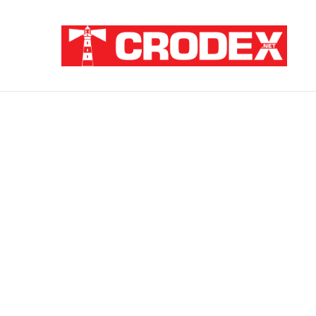
Breaking News
Sramota na hrvatski način: Za pedofile i u