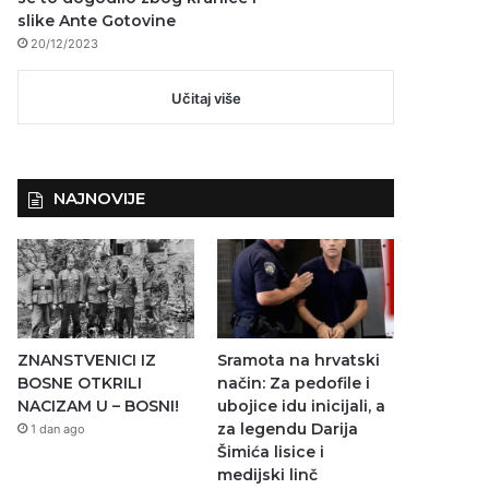
slike Ante Gotovine
20/12/2023
Učitaj više
NAJNOVIJE
ZNANSTVENICI IZ
Sramota na hrvatski
BOSNE OTKRILI
način: Za pedofile i
NACIZAM U – BOSNI!
ubojice idu inicijali, a
za legendu Darija
1 dan ago
Šimića lisice i
medijski linč