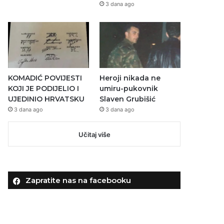
3 dana ago
KOMADIĆ POVIJESTI
Heroji nikada ne
KOJI JE PODIJELIO I
umiru-pukovnik
UJEDINIO HRVATSKU
Slaven Grubišić
3 dana ago
3 dana ago
Učitaj više
Zapratite nas na facebooku