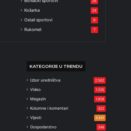
Borilački sportovi
26
Košarka
24
Ostali sportovi
9
Rukomet
7
KATEGORIJE U TRENDU
Izbor uredništva
2.562
Video
1.205
Magazin
1.858
Kolumne i komentari
422
Vijesti
6.841
Gospodarstvo
348