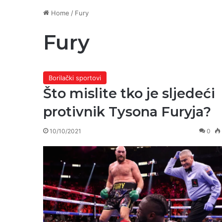
Home
/
Fury
Fury
Borilački sportovi
Što mislite tko je sljedeći
protivnik Tysona Furyja?
10/10/2021
0