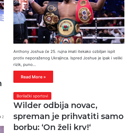
Anthony Joshua će 25. rujna imati itekako ozbiljan ispit
protiv neporaženog Ukrajinca. Ispred Joshue je ipak i veliki
rizik, puno…
Read More »
m
Borilački sportovi
Wilder odbija novac,
spreman je prihvatiti samo
2
borbu: ‘On želi krv!‘