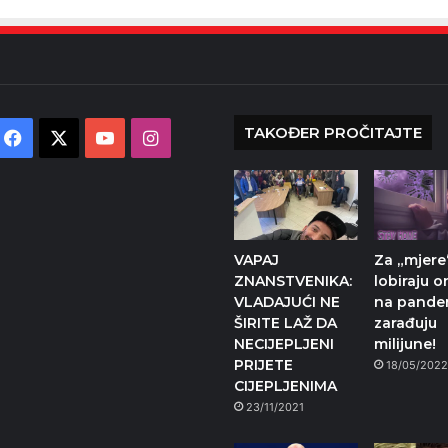
TAKOĐER PROČITAJTE
Facebook
X
YouTube
Instagram
VAPAJ
Za „mjere
ZNANSTVENIKA:
lobiraju on
VLADAJUĆI NE
na pandem
ŠIRITE LAŽ DA
zarađuju
NECIJEPLJENI
milijune!
PRIJETE
18/05/202
CIJEPLJENIMA
23/11/2021