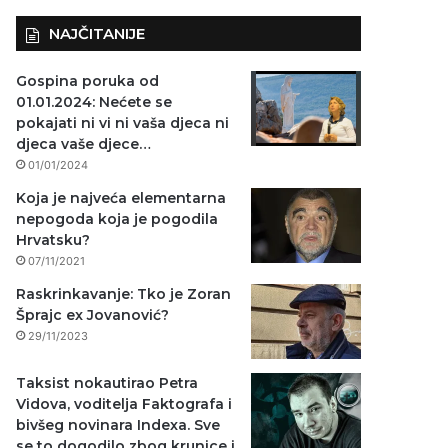
NAJČITANIJE
Gospina poruka od
01.01.2024: Nećete se
pokajati ni vi ni vaša djeca ni
djeca vaše djece…
01/01/2024
Koja je najveća elementarna
nepogoda koja je pogodila
Hrvatsku?
07/11/2021
Raskrinkavanje: Tko je Zoran
Šprajc ex Jovanović?
29/11/2023
Taksist nokautirao Petra
Vidova, voditelja Faktografa i
bivšeg novinara Indexa. Sve
se to dogodilo zbog krunice i