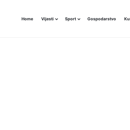
Home
Vijesti
Sport
Gospodarstvo
Ku
bojice idu inicijali, a za legendu Darija Šimića lisice i medijski linč