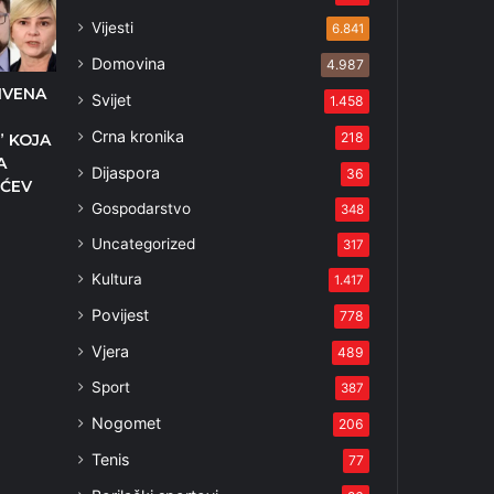
Vijesti
6.841
Domovina
4.987
IVENA
Svijet
1.458
Crna kronika
218
” KOJA
A
Dijaspora
36
IĆEV
Gospodarstvo
348
Uncategorized
317
Kultura
1.417
Povijest
778
Vjera
489
Sport
387
Nogomet
206
Tenis
77