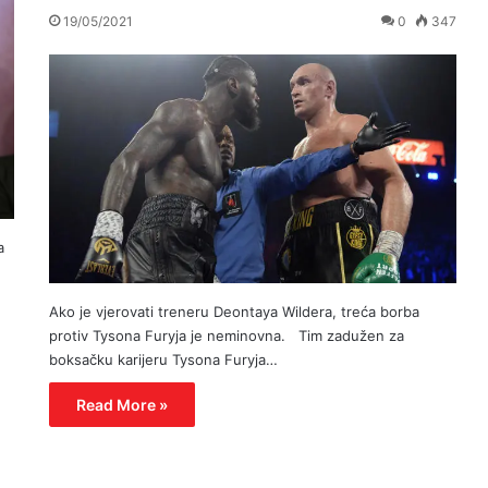
19/05/2021
0
347
a
Ako je vjerovati treneru Deontaya Wildera, treća borba
protiv Tysona Furyja je neminovna. Tim zadužen za
boksačku karijeru Tysona Furyja…
Read More »