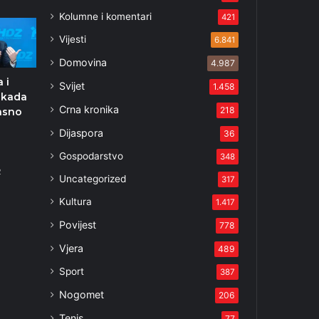
Kolumne i komentari
421
Vijesti
6.841
Domovina
4.987
a i
Svijet
1.458
 kada
Crna kronika
218
jasno
Dijaspora
36
Gospodarstvo
348
2
Uncategorized
317
Kultura
1.417
Povijest
778
Vjera
489
Sport
387
Nogomet
206
Tenis
77