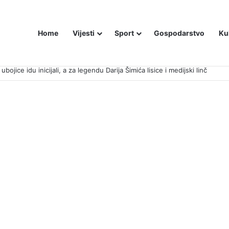
Home
Vijesti
Sport
Gospodarstvo
Ku
bojice idu inicijali, a za legendu Darija Šimića lisice i medijski linč