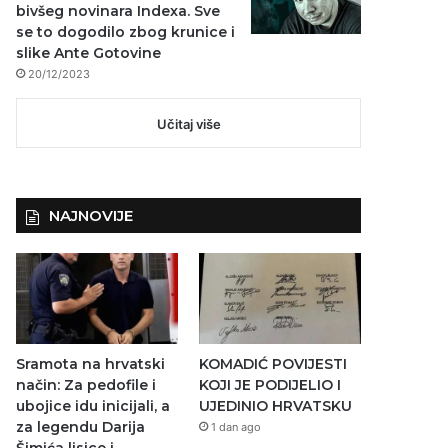
bivšeg novinara Indexa. Sve
se to dogodilo zbog krunice i
slike Ante Gotovine
20/12/2023
Učitaj više
NAJNOVIJE
Sramota na hrvatski
KOMADIĆ POVIJESTI
način: Za pedofile i
KOJI JE PODIJELIO I
ubojice idu inicijali, a
UJEDINIO HRVATSKU
za legendu Darija
1 dan ago