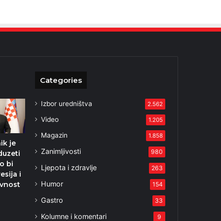
Categories
Izbor uredništva
2.562
Video
1.205
Magazin
1.858
ik je
Zanimljivosti
980
duzeti
o bi
Ljepota i zdravlje
263
esija i
Humor
avnost
154
Gastro
33
Kolumne i komentari
9