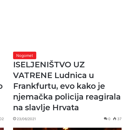
Nogomet
ISELJENIŠTVO UZ
VATRENE Ludnica u
o
Frankfurtu, evo kako je
njemačka policija reagirala
na slavlje Hrvata
02
23/06/2021
0
37