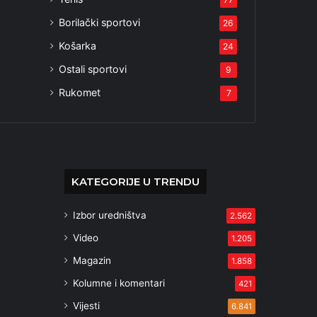
Borilački sportovi
26
Košarka
24
Ostali sportovi
9
Rukomet
7
KATEGORIJE U TRENDU
Izbor uredništva
2.562
Video
1.205
Magazin
1.858
Kolumne i komentari
421
Vijesti
6.841