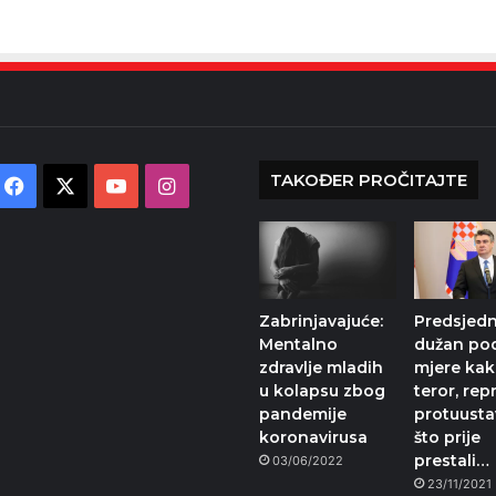
TAKOĐER PROČITAJTE
Facebook
X
YouTube
Instagram
Zabrinjavajuće:
Predsjedn
Mentalno
dužan po
zdravlje mladih
mjere kak
u kolapsu zbog
teror, repr
pandemije
protuust
koronavirusa
što prije
prestali…
03/06/2022
23/11/2021