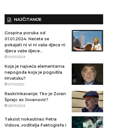
NAJČITANIJE
Gospina poruka od
01.01.2024: Nećete se
pokajati ni vi ni vaša djeca ni
djeca vaše djece…
01/01/2024
Koja je najveća elementarna
nepogoda koja je pogodila
Hrvatsku?
07/11/2021
Raskrinkavanje: Tko je Zoran
Šprajc ex Jovanović?
29/11/2023
Taksist nokautirao Petra
Vidova, voditelja Faktografa i