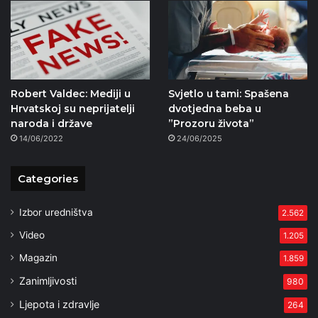
Robert Valdec: Mediji u
Svjetlo u tami: Spašena
Hrvatskoj su neprijatelji
dvotjedna beba u
naroda i države
”Prozoru života”
14/06/2022
24/06/2025
Categories
Izbor uredništva
2.562
Video
1.205
Magazin
1.859
Zanimljivosti
980
Ljepota i zdravlje
264