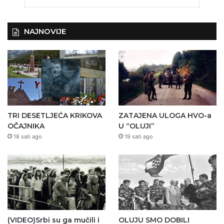
NAJNOVIJE
TRI DESETLJEĆA KRIKOVA
ZATAJENA ULOGA HVO-a
OČAJNIKA
U “OLUJI”
18 sati ago
19 sati ago
(VIDEO)Srbi su ga mučili i
OLUJU SMO DOBILI