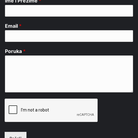
Ime i Prezime
*
Email
*
Poruka
*