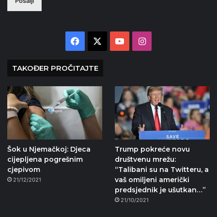
Pošalji
Facebook
X
YouTube
Instagram
TAKOĐER PROČITAJTE
Šok u Njemačkoj: Djeca
Trump pokreće novu
cijepljena pogrešnim
društvenu mrežu:
cjepivom
“Talibani su na Twitteru, a
vaš omiljeni američki
21/12/2021
predsjednik je ušutkan…”
21/10/2021