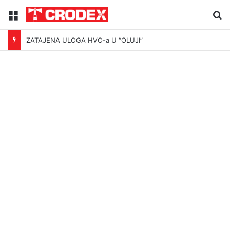
Menu
Tr
ZATAJENA ULOGA HVO-a U “OLUJI”