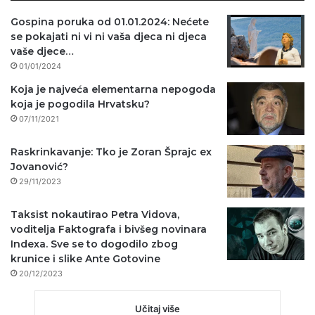
Gospina poruka od 01.01.2024: Nećete
se pokajati ni vi ni vaša djeca ni djeca
vaše djece…
01/01/2024
Koja je najveća elementarna nepogoda
koja je pogodila Hrvatsku?
07/11/2021
Raskrinkavanje: Tko je Zoran Šprajc ex
Jovanović?
29/11/2023
Taksist nokautirao Petra Vidova,
voditelja Faktografa i bivšeg novinara
Indexa. Sve se to dogodilo zbog
krunice i slike Ante Gotovine
20/12/2023
Učitaj više