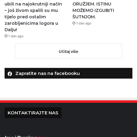
ubili na najokrutniji način
ORUŽJEM. ISTINU
– još živom spalili su mu
MOŽEMO IZGUBITI
tijelo pred ostalim
ŠUTNJOM.
zarobljenicima logora u
1 dan ago
Dalju!
1 dan ago
Učitaj više
Zapratite nas na facebooku
KONTAKTIRAJTE NAS