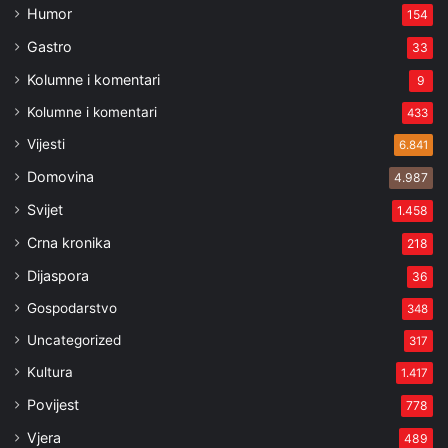
Humor
154
Gastro
33
Kolumne i komentari
9
Kolumne i komentari
433
Vijesti
6.841
Domovina
4.987
Svijet
1.458
Crna kronika
218
Dijaspora
36
Gospodarstvo
348
Uncategorized
317
Kultura
1.417
Povijest
778
Vjera
489