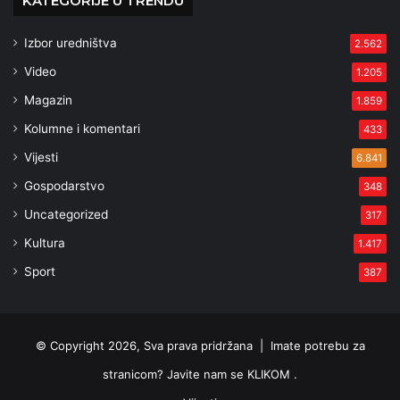
KATEGORIJE U TRENDU
Izbor uredništva
2.562
Video
1.205
Magazin
1.859
Kolumne i komentari
433
Vijesti
6.841
Gospodarstvo
348
Uncategorized
317
Kultura
1.417
Sport
387
© Copyright 2026, Sva prava pridržana |
Imate potrebu za
stranicom? Javite nam se KLIKOM .