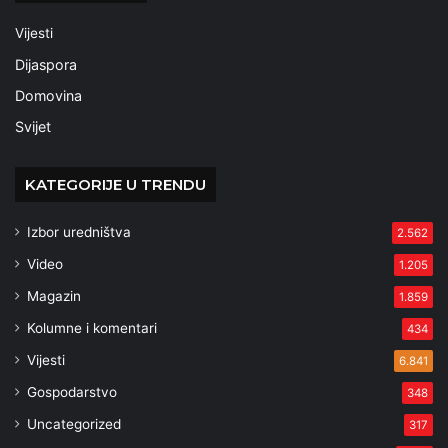
Vijesti
Dijaspora
Domovina
Svijet
KATEGORIJE U TRENDU
Izbor uredništva
2.562
Video
1.205
Magazin
1.859
Kolumne i komentari
434
Vijesti
6.841
Gospodarstvo
348
Uncategorized
317