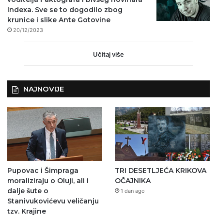
Indexa. Sve se to dogodilo zbog
krunice i slike Ante Gotovine
20/12/2023
Učitaj više
NAJNOVIJE
Pupovac i Šimpraga
TRI DESETLJEĆA KRIKOVA
moraliziraju o Oluji, ali i
OČAJNIKA
dalje šute o
1 dan ago
Stanivukovićevu veličanju
tzv. Krajine