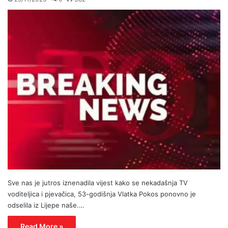
Sve nas je jutros iznenadila vijest kako se nekadašnja TV
voditeljica i pjevačica, 53-godišnja Vlatka Pokos ponovno je
odselila iz Lijepe naše.…
Read More »