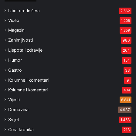
Izbor uredništva
2.562
Video
1.205
Magazin
1.859
Zanimljivosti
980
Ljepota i zdravlje
264
Humor
154
Gastro
33
Kolumne i komentari
9
Kolumne i komentari
434
Vijesti
6.841
Domovina
4.987
Svijet
1.458
Crna kronika
218