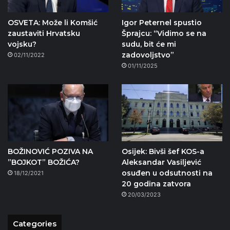
OSVETA: Može li Komšić
Igor Peternel spustio
zaustaviti Hrvatsku
Šprajcu: “Vidimo se na
vojsku?
sudu, bit će mi
zadovoljstvo”
02/11/2022
01/11/2025
BOŽINOVIĆ POZIVA NA
Osijek: Bivši šef KOS-a
”BOJKOT” BOŽIĆA?
Aleksandar Vasiljević
osuđen u odsutnosti na
18/12/2021
20 godina zatvora
20/03/2023
Categories