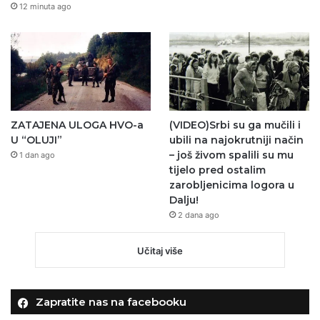
12 minuta ago
ZATAJENA ULOGA HVO-a
(VIDEO)Srbi su ga mučili i
U “OLUJI”
ubili na najokrutniji način
– još živom spalili su mu
1 dan ago
tijelo pred ostalim
zarobljenicima logora u
Dalju!
2 dana ago
Učitaj više
Zapratite nas na facebooku