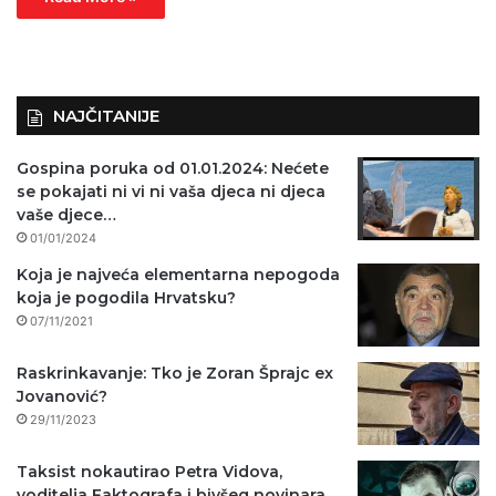
NAJČITANIJE
Gospina poruka od 01.01.2024: Nećete
se pokajati ni vi ni vaša djeca ni djeca
vaše djece…
01/01/2024
Koja je najveća elementarna nepogoda
koja je pogodila Hrvatsku?
07/11/2021
Raskrinkavanje: Tko je Zoran Šprajc ex
Jovanović?
29/11/2023
Taksist nokautirao Petra Vidova,
voditelja Faktografa i bivšeg novinara