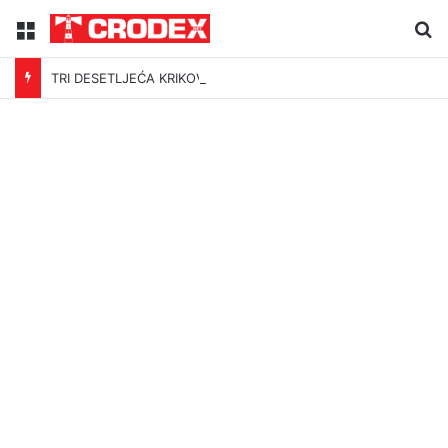
Menu
Tr
TRI DESETLJEĆA KRIKOVA OČAJNIKA