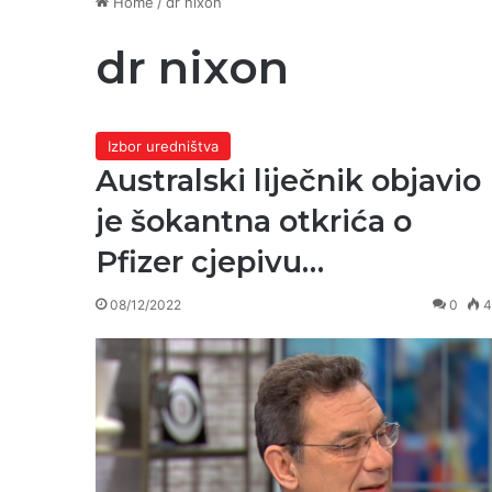
Home
/
dr nixon
dr nixon
Izbor uredništva
Australski liječnik objavio
je šokantna otkrića o
Pfizer cjepivu…
08/12/2022
0
4