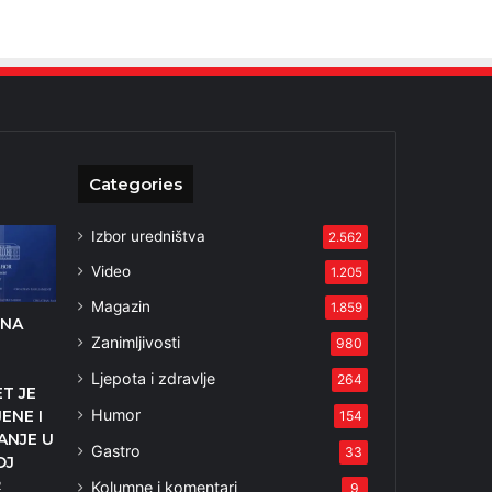
Categories
Izbor uredništva
2.562
Video
1.205
Magazin
1.859
ENA
Zanimljivosti
980
Ljepota i zdravlje
264
T JE
Humor
ENE I
154
ANJE U
Gastro
33
OJ
Kolumne i komentari
2
9