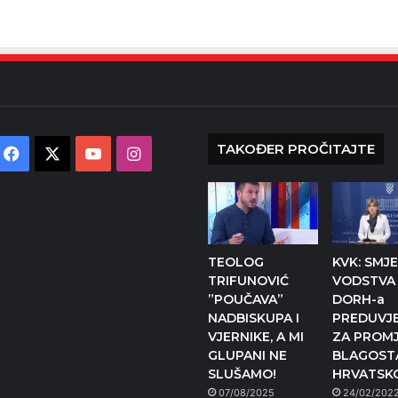
TAKOĐER PROČITAJTE
Facebook
X
YouTube
Instagram
TEOLOG
KVK: SMJ
TRIFUNOVIĆ
VODSTVA
”POUČAVA”
DORH-a
NADBISKUPA I
PREDUVJE
VJERNIKE, A MI
ZA PROMJ
GLUPANI NE
BLAGOST
SLUŠAMO!
HRVATSK
07/08/2025
24/02/202