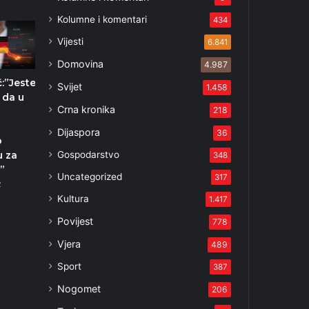
Kolumne i komentari
434
Vijesti
6.841
Domovina
4.987
ć:”Jeste
Svijet
1.458
 da u
Crna kronika
218
s
Dijaspora
36
o
Gospodarstvo
u za
348
”
Uncategorized
317
2
Kultura
1.417
Povijest
778
Vjera
489
Sport
387
Nogomet
206