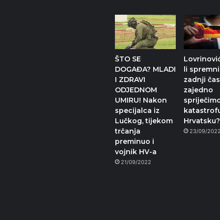
ŠTO SE
Lovrinovi
DOGAĐA? MLADI
li spremni
I ZDRAVI
zadnji ča
ODJEDNOM
zajedno
UMIRU! Nakon
spriječim
specijalca iz
katastrof
Lučkog, tijekom
Hrvatsku?
trčanja
23/09/202
preminuo i
vojnik HV-a
21/09/2022