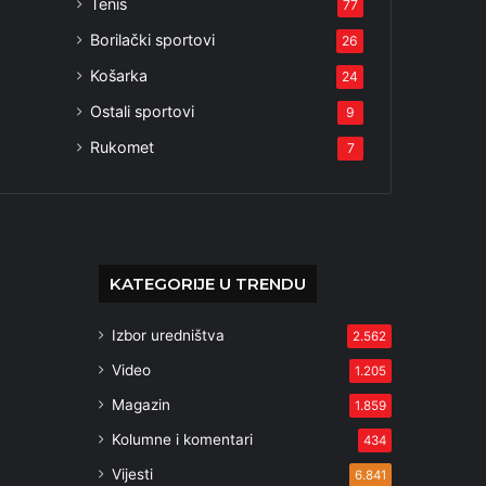
Tenis
77
Borilački sportovi
26
Košarka
24
Ostali sportovi
9
Rukomet
7
KATEGORIJE U TRENDU
Izbor uredništva
2.562
Video
1.205
Magazin
1.859
Kolumne i komentari
434
Vijesti
6.841