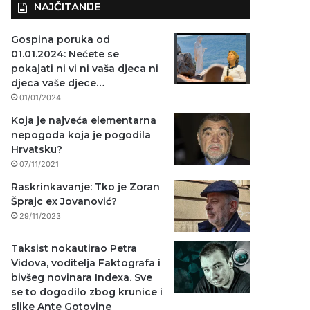
NAJČITANIJE
Gospina poruka od
01.01.2024: Nećete se
pokajati ni vi ni vaša djeca ni
djeca vaše djece…
01/01/2024
Koja je najveća elementarna
nepogoda koja je pogodila
Hrvatsku?
07/11/2021
Raskrinkavanje: Tko je Zoran
Šprajc ex Jovanović?
29/11/2023
Taksist nokautirao Petra
Vidova, voditelja Faktografa i
bivšeg novinara Indexa. Sve
se to dogodilo zbog krunice i
slike Ante Gotovine