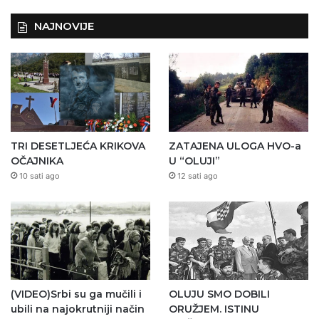
NAJNOVIJE
TRI DESETLJEĆA KRIKOVA
ZATAJENA ULOGA HVO-a
OČAJNIKA
U “OLUJI”
10 sati ago
12 sati ago
(VIDEO)Srbi su ga mučili i
OLUJU SMO DOBILI
ubili na najokrutniji način
ORUŽJEM. ISTINU