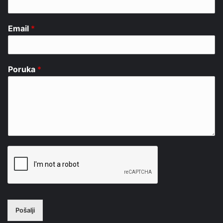
Email
*
Poruka
*
Pošalji