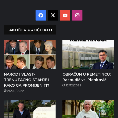
Facebook
X
YouTube
Instagram
TAKOĐER PROČITAJTE
NAROD I VLAST-
OBRAČUN U REMETINCU:
TRENUTAČNO STANJE I
Raspudić vs. Plenković
KAKO GA PROMIJENITI?
12/12/2021
25/09/2022