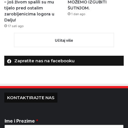
– još živom spalili su mu
MOŽEMO IZGUBITI
tijelo pred ostalim
ŠUTNJOM.
zarobljenicima logora u
1 dan ago
Dalju!
17 sati ago
Učitaj više
Zapratite nas na facebooku
KONTAKTIRAJTE NAS
Ime i Prezime
*