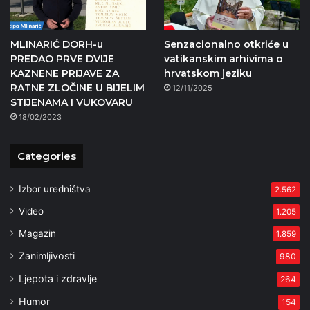
MLINARIĆ DORH-u
Senzacionalno otkriće u
PREDAO PRVE DVIJE
vatikanskim arhivima o
KAZNENE PRIJAVE ZA
hrvatskom jeziku
RATNE ZLOČINE U BIJELIM
12/11/2025
STIJENAMA I VUKOVARU
18/02/2023
Categories
Izbor uredništva
2.562
Video
1.205
Magazin
1.859
Zanimljivosti
980
Ljepota i zdravlje
264
Humor
154