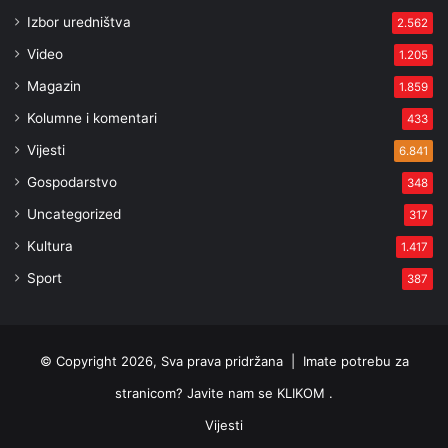
Izbor uredništva
2.562
Video
1.205
Magazin
1.859
Kolumne i komentari
433
Vijesti
6.841
Gospodarstvo
348
Uncategorized
317
Kultura
1.417
Sport
387
© Copyright 2026, Sva prava pridržana |
Imate potrebu za
stranicom? Javite nam se KLIKOM .
Vijesti