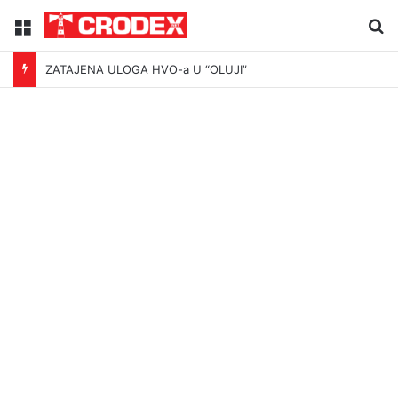
Menu
Tr
ZATAJENA ULOGA HVO-a U “OLUJI”