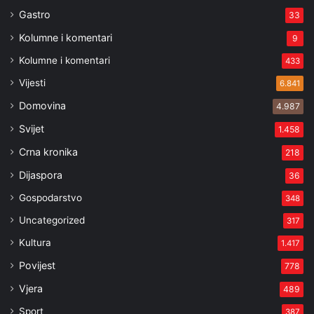
Gastro
33
Kolumne i komentari
9
Kolumne i komentari
433
Vijesti
6.841
Domovina
4.987
Svijet
1.458
Crna kronika
218
Dijaspora
36
Gospodarstvo
348
Uncategorized
317
Kultura
1.417
Povijest
778
Vjera
489
Sport
387