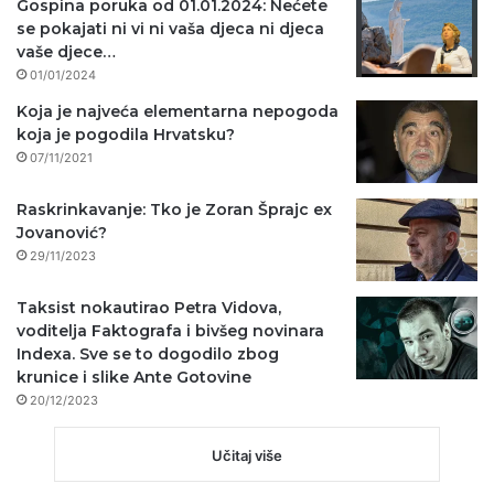
Gospina poruka od 01.01.2024: Nećete
se pokajati ni vi ni vaša djeca ni djeca
vaše djece…
01/01/2024
Koja je najveća elementarna nepogoda
koja je pogodila Hrvatsku?
07/11/2021
Raskrinkavanje: Tko je Zoran Šprajc ex
Jovanović?
29/11/2023
Taksist nokautirao Petra Vidova,
voditelja Faktografa i bivšeg novinara
Indexa. Sve se to dogodilo zbog
krunice i slike Ante Gotovine
20/12/2023
Učitaj više