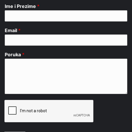
Ime i Prezime
*
Email
*
Poruka
*