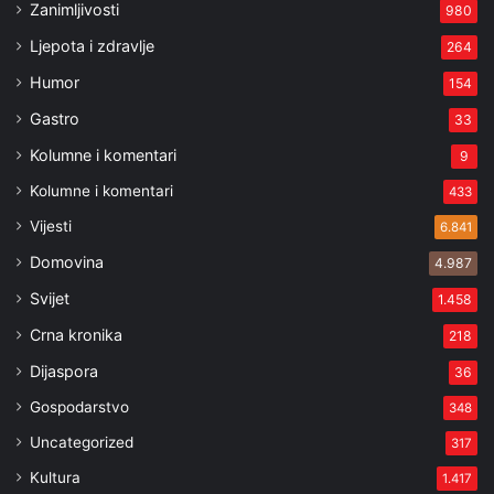
Zanimljivosti
980
Ljepota i zdravlje
264
Humor
154
Gastro
33
Kolumne i komentari
9
Kolumne i komentari
433
Vijesti
6.841
Domovina
4.987
Svijet
1.458
Crna kronika
218
Dijaspora
36
Gospodarstvo
348
Uncategorized
317
Kultura
1.417