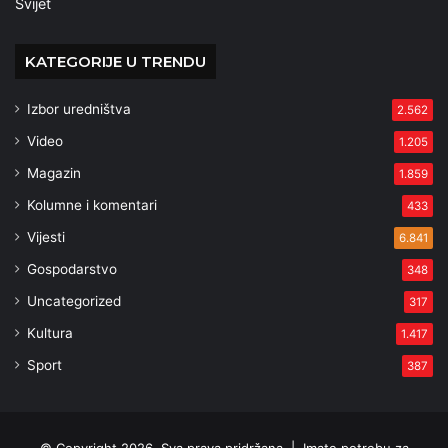
Svijet
KATEGORIJE U TRENDU
Izbor uredništva
2.562
Video
1.205
Magazin
1.859
Kolumne i komentari
433
Vijesti
6.841
Gospodarstvo
348
Uncategorized
317
Kultura
1.417
Sport
387