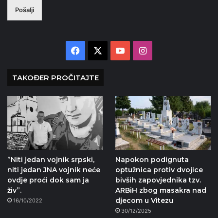
Pošalji
Facebook
X
YouTube
Instagram
TAKOĐER PROČITAJTE
”Niti jedan vojnik srpski,
Napokon podignuta
niti jedan JNA vojnik neće
optužnica protiv dvojice
ovdje proći dok sam ja
bivših zapovjednika tzv.
živ”.
ARBiH zbog masakra nad
djecom u Vitezu
16/10/2022
30/12/2025