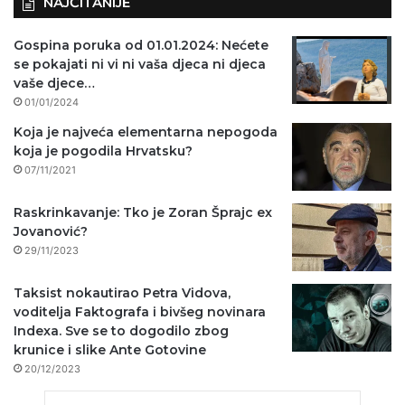
NAJČITANIJE
Gospina poruka od 01.01.2024: Nećete
se pokajati ni vi ni vaša djeca ni djeca
vaše djece…
01/01/2024
Koja je najveća elementarna nepogoda
koja je pogodila Hrvatsku?
07/11/2021
Raskrinkavanje: Tko je Zoran Šprajc ex
Jovanović?
29/11/2023
Taksist nokautirao Petra Vidova,
voditelja Faktografa i bivšeg novinara
Indexa. Sve se to dogodilo zbog
krunice i slike Ante Gotovine
20/12/2023