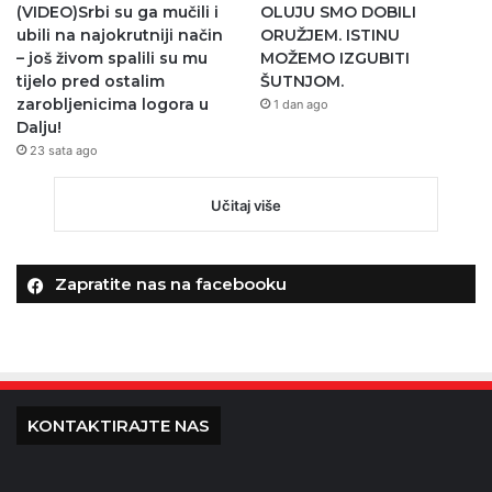
(VIDEO)Srbi su ga mučili i
OLUJU SMO DOBILI
ubili na najokrutniji način
ORUŽJEM. ISTINU
– još živom spalili su mu
MOŽEMO IZGUBITI
tijelo pred ostalim
ŠUTNJOM.
zarobljenicima logora u
1 dan ago
Dalju!
23 sata ago
Učitaj više
Zapratite nas na facebooku
KONTAKTIRAJTE NAS