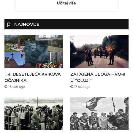
Učitaj više
NAJNOVIJE
TRI DESETLJEĆA KRIKOVA
ZATAJENA ULOGA HVO-a
OČAJNIKA
U “OLUJI”
16 sati ago
17 sati ago