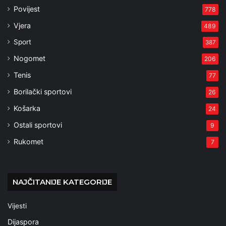
Povijest
778
Vjera
489
Sport
387
Nogomet
206
Tenis
77
Borilački sportovi
26
Košarka
24
Ostali sportovi
9
Rukomet
7
NAJČITANIJE KATEGORIJE
Vijesti
Dijaspora