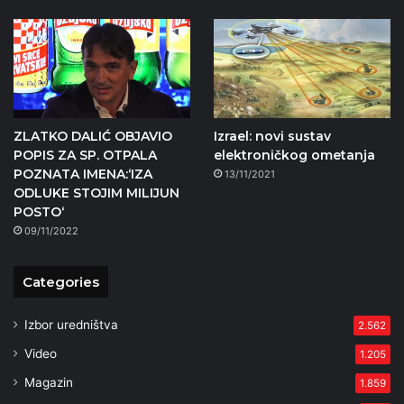
ZLATKO DALIĆ OBJAVIO
Izrael: novi sustav
POPIS ZA SP. OTPALA
elektroničkog ometanja
POZNATA IMENA:‘IZA
13/11/2021
ODLUKE STOJIM MILIJUN
POSTO‘
09/11/2022
Categories
Izbor uredništva
2.562
Video
1.205
Magazin
1.859