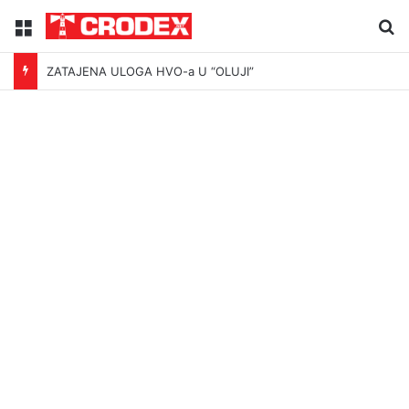
Menu
Tr
ZATAJENA ULOGA HVO-a U “OLUJI”