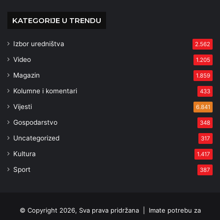
KATEGORIJE U TRENDU
Izbor uredništva
2.562
Video
1.205
Magazin
1.859
Kolumne i komentari
433
Vijesti
6.841
Gospodarstvo
348
Uncategorized
317
Kultura
1.417
Sport
387
© Copyright 2026, Sva prava pridržana |
Imate potrebu za