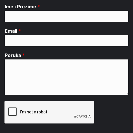
Ime i Prezime
*
Email
*
Poruka
*