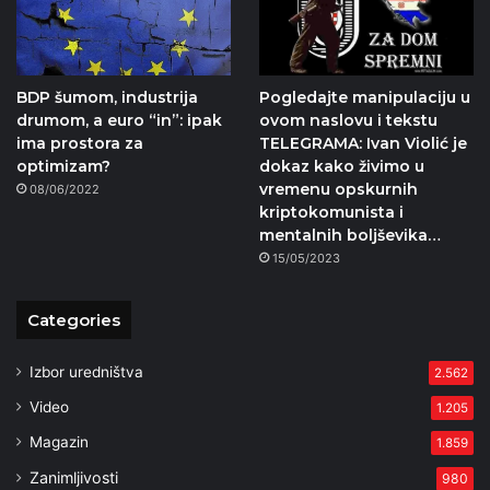
BDP šumom, industrija
Pogledajte manipulaciju u
drumom, a euro “in”: ipak
ovom naslovu i tekstu
ima prostora za
TELEGRAMA: Ivan Violić je
optimizam?
dokaz kako živimo u
vremenu opskurnih
08/06/2022
kriptokomunista i
mentalnih boljševika…
15/05/2023
Categories
Izbor uredništva
2.562
Video
1.205
Magazin
1.859
Zanimljivosti
980