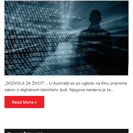
„DOZVOLA ZA ŽIVOT”… U Australiji se po ugledu na Kinu priprema
zakon o digitalnom identitetu ljudi. Njegova namjena je ta…
Read More »