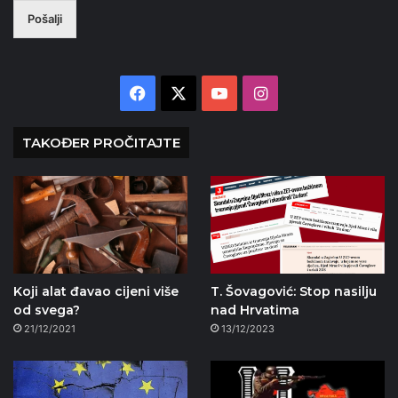
Pošalji
Facebook
X
YouTube
Instagram
TAKOĐER PROČITAJTE
Koji alat đavao cijeni više
T. Šovagović: Stop nasilju
od svega?
nad Hrvatima
21/12/2021
13/12/2023