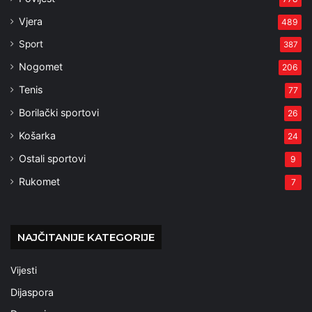
Vjera
489
Sport
387
Nogomet
206
Tenis
77
Borilački sportovi
26
Košarka
24
Ostali sportovi
9
Rukomet
7
NAJČITANIJE KATEGORIJE
Vijesti
Dijaspora