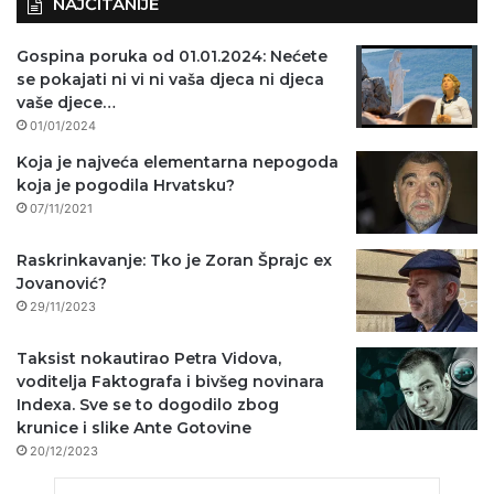
NAJČITANIJE
Gospina poruka od 01.01.2024: Nećete
se pokajati ni vi ni vaša djeca ni djeca
vaše djece…
01/01/2024
Koja je najveća elementarna nepogoda
koja je pogodila Hrvatsku?
07/11/2021
Raskrinkavanje: Tko je Zoran Šprajc ex
Jovanović?
29/11/2023
Taksist nokautirao Petra Vidova,
voditelja Faktografa i bivšeg novinara
Indexa. Sve se to dogodilo zbog
krunice i slike Ante Gotovine
20/12/2023