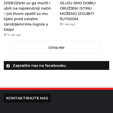
(VIDEO)Srbi su ga mučili i
OLUJU SMO DOBILI
ubili na najokrutniji način
ORUŽJEM. ISTINU
– još živom spalili su mu
MOŽEMO IZGUBITI
tijelo pred ostalim
ŠUTNJOM.
zarobljenicima logora u
1 dan ago
Dalju!
15 sati ago
Učitaj više
Zapratite nas na facebooku
KONTAKTIRAJTE NAS