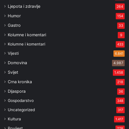
Ljepota i zdravlje
264
Humor
154
Gastro
33
Kolumne i komentari
9
Kolumne i komentari
433
Vijesti
6.841
Domovina
4.987
Svijet
1.458
Crna kronika
218
Dijaspora
36
Gospodarstvo
348
Uncategorized
317
Kultura
1.417
Povijest
778