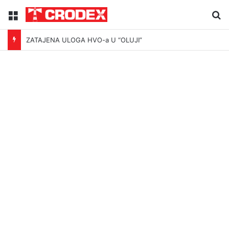
Menu
Tr
ZATAJENA ULOGA HVO-a U “OLUJI”