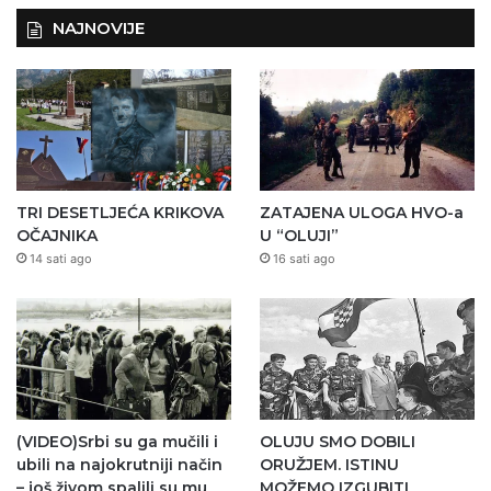
NAJNOVIJE
TRI DESETLJEĆA KRIKOVA
ZATAJENA ULOGA HVO-a
OČAJNIKA
U “OLUJI”
14 sati ago
16 sati ago
(VIDEO)Srbi su ga mučili i
OLUJU SMO DOBILI
ubili na najokrutniji način
ORUŽJEM. ISTINU
– još živom spalili su mu
MOŽEMO IZGUBITI