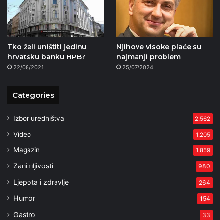
Tko želi uništiti jedinu
Njihove visoke plaće su
hrvatsku banku HPB?
najmanji problem
22/08/2021
25/07/2024
Categories
Izbor uredništva
2.562
Video
1.205
Magazin
1.859
Zanimljivosti
980
Ljepota i zdravlje
264
Humor
154
Gastro
33