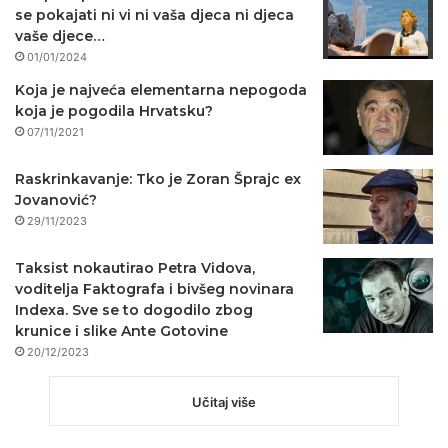
se pokajati ni vi ni vaša djeca ni djeca
vaše djece…
01/01/2024
Koja je najveća elementarna nepogoda
koja je pogodila Hrvatsku?
07/11/2021
Raskrinkavanje: Tko je Zoran Šprajc ex
Jovanović?
29/11/2023
Taksist nokautirao Petra Vidova,
voditelja Faktografa i bivšeg novinara
Indexa. Sve se to dogodilo zbog
krunice i slike Ante Gotovine
20/12/2023
Učitaj više