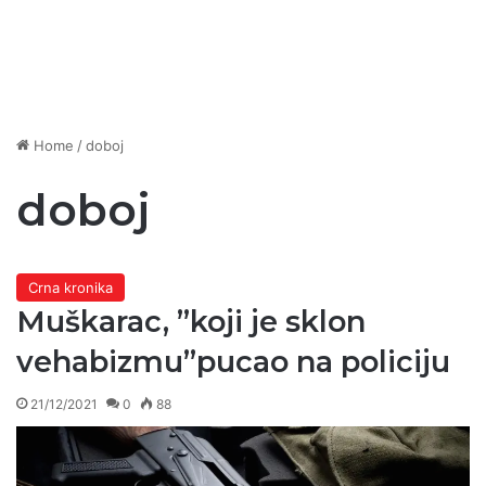
Home
/
doboj
doboj
Crna kronika
Muškarac, ”koji je sklon
vehabizmu”pucao na policiju
21/12/2021
0
88