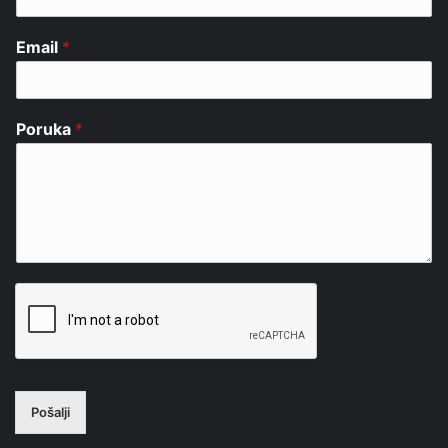
Email
*
Poruka
*
Pošalji