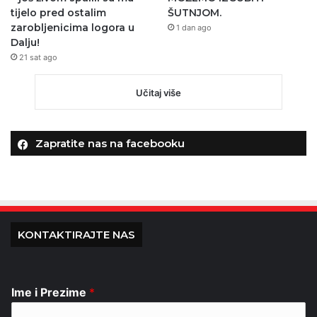
tijelo pred ostalim
ŠUTNJOM.
zarobljenicima logora u
1 dan ago
Dalju!
21 sat ago
Učitaj više
Zapratite nas na facebooku
KONTAKTIRAJTE NAS
Ime i Prezime
*