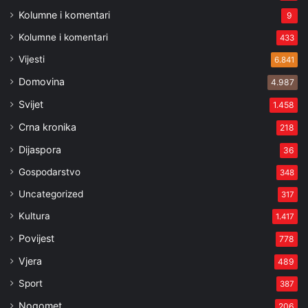
Kolumne i komentari
9
Kolumne i komentari
433
Vijesti
6.841
Domovina
4.987
Svijet
1.458
Crna kronika
218
Dijaspora
36
Gospodarstvo
348
Uncategorized
317
Kultura
1.417
Povijest
778
Vjera
489
Sport
387
Nogomet
206