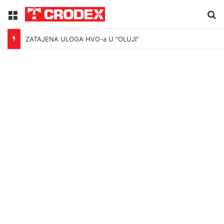
Menu
Tr
ZATAJENA ULOGA HVO-a U “OLUJI”