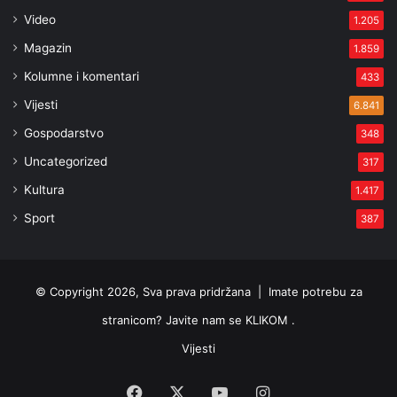
Video
1.205
Magazin
1.859
Kolumne i komentari
433
Vijesti
6.841
Gospodarstvo
348
Uncategorized
317
Kultura
1.417
Sport
387
© Copyright 2026, Sva prava pridržana |
Imate potrebu za
stranicom? Javite nam se KLIKOM .
Vijesti
Facebook
X
YouTube
Instagram