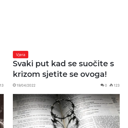
Vjera
Svaki put kad se suočite s
krizom sjetite se ovoga!
13
19/04/2022
0
123