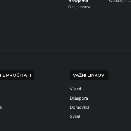
drogama
23/08/202
19/09/2024
E PROČITATI
VAŽNI LINKOVI
Vijesti
a
Dijaspora
a
Domovina
Svijet