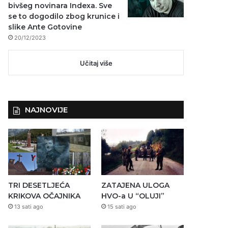
bivšeg novinara Indexa. Sve
se to dogodilo zbog krunice i
slike Ante Gotovine
20/12/2023
Učitaj više
NAJNOVIJE
TRI DESETLJEĆA
ZATAJENA ULOGA
KRIKOVA OČAJNIKA
HVO-a U “OLUJI”
13 sati ago
15 sati ago