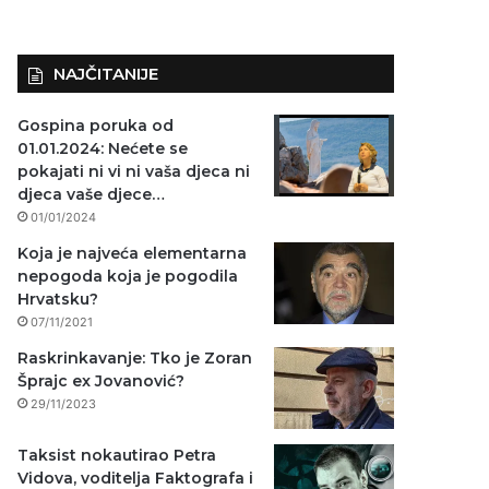
NAJČITANIJE
Gospina poruka od
01.01.2024: Nećete se
pokajati ni vi ni vaša djeca ni
djeca vaše djece…
01/01/2024
Koja je najveća elementarna
nepogoda koja je pogodila
Hrvatsku?
07/11/2021
Raskrinkavanje: Tko je Zoran
Šprajc ex Jovanović?
29/11/2023
Taksist nokautirao Petra
Vidova, voditelja Faktografa i