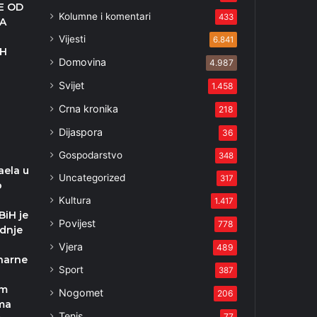
E OD
Kolumne i komentari
433
A
Vijesti
6.841
IH
Domovina
4.987
Svijet
1.458
Crna kronika
218
Dijaspora
36
Gospodarstvo
348
aela u
Uncategorized
317
o
Kultura
1.417
BiH je
Povijest
778
dnje
Vjera
489
narne
Sport
387
im
Nogomet
206
ma
Tenis
77