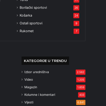
2
Borilački sportovi
26
Košarka
24
Ostali sportovi
9
Rukomet
7
KATEGORIJE U TRENDU
Izbor uredništva
2.562
Video
1.205
Magazin
1.859
Kolumne i komentari
433
Vijesti
6.841