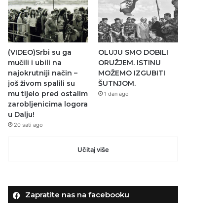
(VIDEO)Srbi su ga
OLUJU SMO DOBILI
mučili i ubili na
ORUŽJEM. ISTINU
najokrutniji način –
MOŽEMO IZGUBITI
još živom spalili su
ŠUTNJOM.
mu tijelo pred ostalim
1 dan ago
zarobljenicima logora
u Dalju!
20 sati ago
Učitaj više
Zapratite nas na facebooku