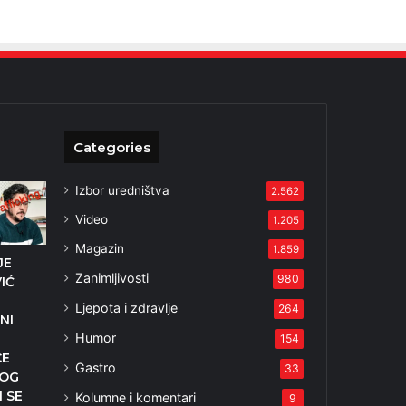
Categories
Izbor uredništva
2.562
Video
1.205
Magazin
1.859
JE
Zanimljivosti
980
IĆ
Ljepota i zdravlje
264
NI
Humor
154
CE
Gastro
33
KOG
I SE
Kolumne i komentari
9