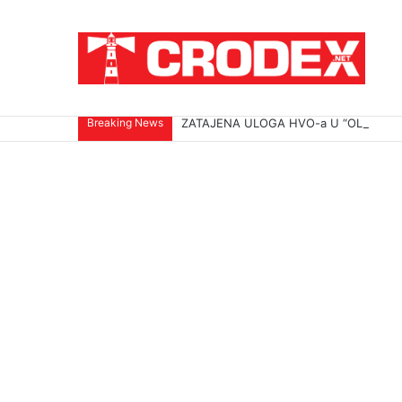
Breaking News
ZATAJENA ULOGA HVO-a U “OLUJI”