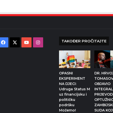
TAKOĐER PROČITAJTE
Facebook
X
YouTube
Instagram
OPASNI
DR. HRVO
EKSPERIMENT
TOMASOV
NA DJECI:
OBJAVIO
Udruga Status M
INTEGRAL
uz financijsku i
PRIJEVOD
političku
OPTUŽNI
podršku
ZAMBIJS
Možemo!
SUDA KOJ