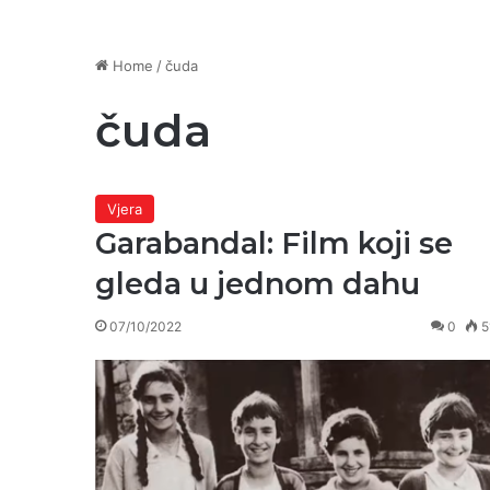
Home
/
čuda
čuda
Vjera
Garabandal: Film koji se
gleda u jednom dahu
07/10/2022
0
5