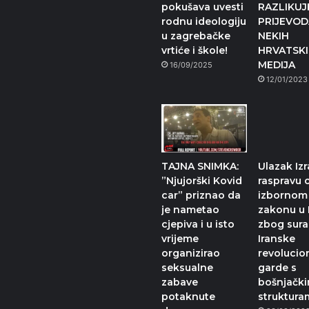
pokušava uvesti
RAZLIKUJ
rodnu ideologiju
PRIJEVOD
u zagrebačke
NEKIH
vrtiće i škole!
HRVATSK
MEDIJA
16/09/2025
12/01/2023
TAJNA SNIMKA:
Ulazak Izr
”Njujorški Kovid
raspravu 
car” priznao da
izbornom
je nametao
zakonu u 
cjepiva i u isto
zbog sura
vrijeme
Iranske
organizirao
revolucio
seksualne
garde s
zabave
bošnjačk
potaknute
struktura