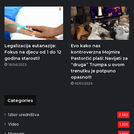
Legalizacija eutanazije:
Evo kako nas
Fokus na djecu od 1 do 12
kontroverzna Mojmira
godina starosti!
Pastorčić plaši: Navijati za
“druga” Trumpa u ovom
18/04/2023
trenutku je potpuno
opasno!!!
16/01/2024
Categories
Izbor uredništva
2.562
Video
1.205
Magazin