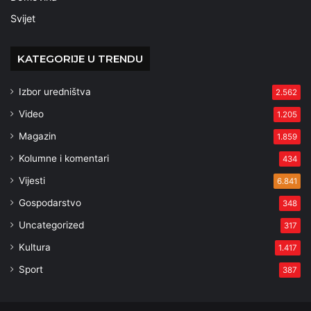
Svijet
KATEGORIJE U TRENDU
Izbor uredništva
2.562
Video
1.205
Magazin
1.859
Kolumne i komentari
434
Vijesti
6.841
Gospodarstvo
348
Uncategorized
317
Kultura
1.417
Sport
387