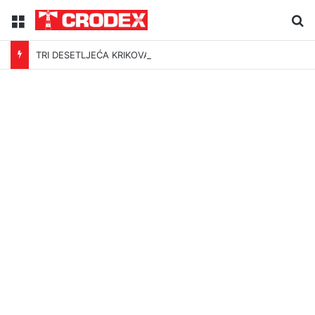
Menu
Tr
TRI DESETLJEĆA KRIKOVA OČAJNIKA