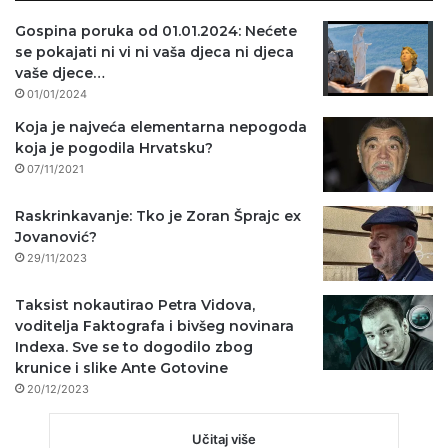
Gospina poruka od 01.01.2024: Nećete
se pokajati ni vi ni vaša djeca ni djeca
vaše djece…
01/01/2024
Koja je najveća elementarna nepogoda
koja je pogodila Hrvatsku?
07/11/2021
Raskrinkavanje: Tko je Zoran Šprajc ex
Jovanović?
29/11/2023
Taksist nokautirao Petra Vidova,
voditelja Faktografa i bivšeg novinara
Indexa. Sve se to dogodilo zbog
krunice i slike Ante Gotovine
20/12/2023
Učitaj više