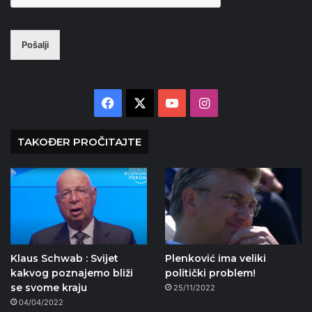
Pošalji
Facebook
X
YouTube
Instagram
TAKOĐER PROČITAJTE
Klaus Schwab : Svijet
Plenković ima veliki
kakvog poznajemo bliži
politički problem!
se svome kraju
25/11/2022
04/04/2022