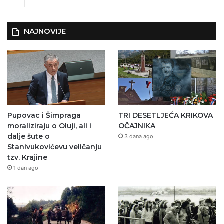
NAJNOVIJE
Pupovac i Šimpraga
TRI DESETLJEĆA KRIKOVA
moraliziraju o Oluji, ali i
OČAJNIKA
dalje šute o
3 dana ago
Stanivukovićevu veličanju
tzv. Krajine
1 dan ago