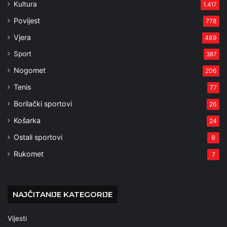
Kultura
1.417
Povijest
778
Vjera
489
Sport
387
Nogomet
206
Tenis
77
Borilački sportovi
26
Košarka
24
Ostali sportovi
9
Rukomet
7
NAJČITANIJE KATEGORIJE
Vijesti