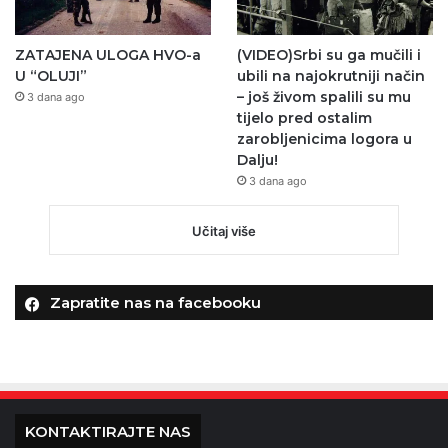
ZATAJENA ULOGA HVO-a
(VIDEO)Srbi su ga mučili i
U “OLUJI”
ubili na najokrutniji način
– još živom spalili su mu
3 dana ago
tijelo pred ostalim
zarobljenicima logora u
Dalju!
3 dana ago
Učitaj više
Zapratite nas na facebooku
KONTAKTIRAJTE NAS