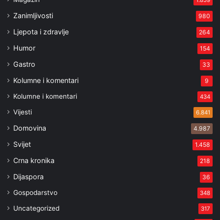
1.859
Zanimljivosti
980
Ljepota i zdravlje
264
Humor
154
Gastro
33
Kolumne i komentari
9
Kolumne i komentari
434
Vijesti
6.841
Domovina
4.987
Svijet
1.458
Crna kronika
218
Dijaspora
36
Gospodarstvo
348
Uncategorized
317