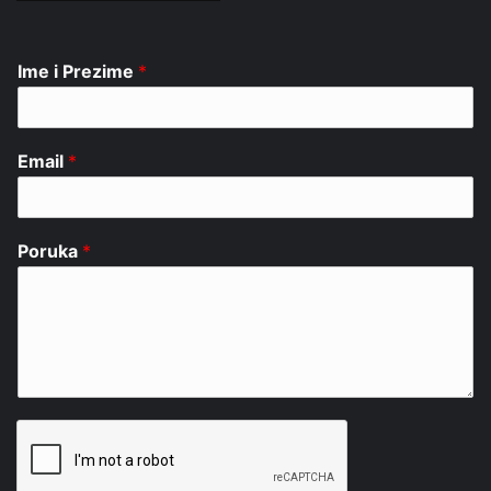
Ime i Prezime
*
Email
*
Poruka
*