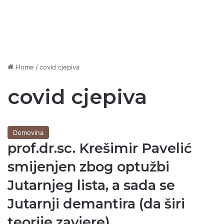
Home
/
covid cjepiva
covid cjepiva
Domovina
prof.dr.sc. Krešimir Pavelić
smijenjen zbog optužbi
Jutarnjeg lista, a sada se
Jutarnji demantira (da širi
teorije zavjere)