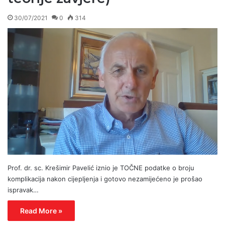
30/07/2021
0
314
Prof. dr. sc. Krešimir Pavelić iznio je TOČNE podatke o broju
komplikacija nakon cijepljenja i gotovo nezamijećeno je prošao
ispravak…
Read More »