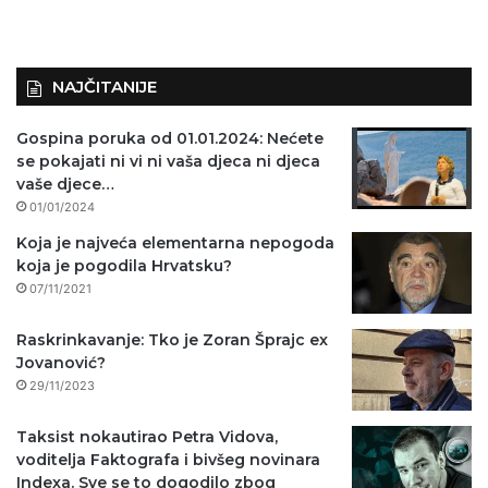
NAJČITANIJE
Gospina poruka od 01.01.2024: Nećete
se pokajati ni vi ni vaša djeca ni djeca
vaše djece…
01/01/2024
Koja je najveća elementarna nepogoda
koja je pogodila Hrvatsku?
07/11/2021
Raskrinkavanje: Tko je Zoran Šprajc ex
Jovanović?
29/11/2023
Taksist nokautirao Petra Vidova,
voditelja Faktografa i bivšeg novinara
Indexa. Sve se to dogodilo zbog