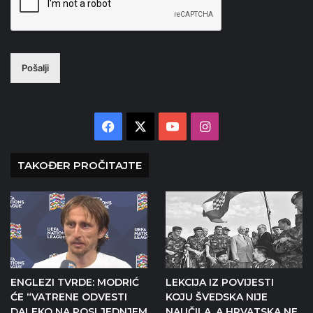
Pošalji
Facebook
X
YouTube
Instagram
TAKOĐER PROČITAJTE
ENGLEZI TVRDE: MODRIĆ
LEKCIJA IZ POVIJESTI
ĆE “VATRENE ODVESTI
KOJU ŠVEDSKA NIJE
DALEKO NA POSLJEDNJEM
NAUČILA, A HRVATSKA NE