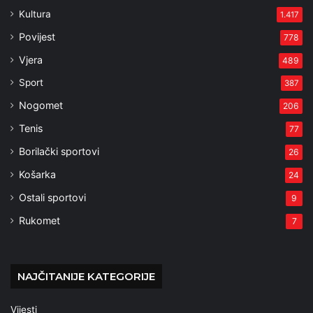
Kultura
1.417
Povijest
778
Vjera
489
Sport
387
Nogomet
206
Tenis
77
Borilački sportovi
26
Košarka
24
Ostali sportovi
9
Rukomet
7
NAJČITANIJE KATEGORIJE
Vijesti