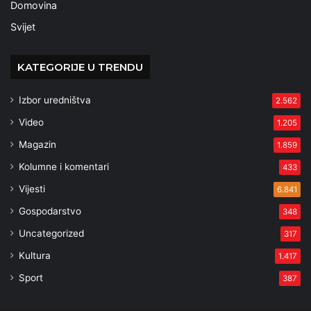
Domovina
Svijet
KATEGORIJE U TRENDU
Izbor uredništva
2.562
Video
1.205
Magazin
1.859
Kolumne i komentari
433
Vijesti
6.841
Gospodarstvo
348
Uncategorized
317
Kultura
1.417
Sport
387