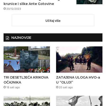
krunice i slike Ante Gotovine
20/12/2023
Učitaj više
NAJNOVIJE
TRI DESETLJEĆA KRIKOVA
ZATAJENA ULOGA HVO-a
OČAJNIKA
U “OLUJI”
18 sati ago
20 sati ago