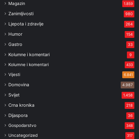
Magazin
1.859
Zanimljivosti
980
Ljepota i zdravlje
264
Humor
154
Gastro
33
Kolumne i komentari
9
Kolumne i komentari
433
Vijesti
6.841
Domovina
4.987
Svijet
1.458
Crna kronika
218
Dijaspora
36
Gospodarstvo
348
Uncategorized
317