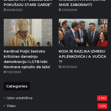
POKUŠAJU STARE GARDE”
SMIJE ZABORAVITI
29/09/2022
27/03/2026
Kardinal Puljić žestoko
KOJA JE RAZLIKA IZMEĐU
kritizirao današnju
A.PLENKOVIĆA I A. VUČIĆA
demokraciju i LGTB lobi.
??
Novinare optužio da lažu!
05/10/2023
11/07/2023
Categories
Izbor uredništva
2.562
Video
1.205