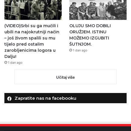
(VIDEO)Srbi su ga mučili i
OLUJU SMO DOBILI
ubili na najokrutniji način
ORUŽJEM. ISTINU
– još živom spalili su mu
MOŽEMO IZGUBITI
tijelo pred ostalim
ŠUTNJOM.
zarobljenicima logora u
1 dan ago
Dalju!
1 dan ago
Učitaj više
Zapratite nas na facebooku