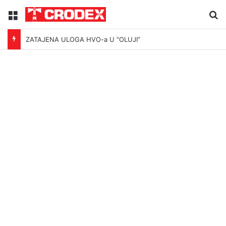
Menu
Tr
ZATAJENA ULOGA HVO-a U “OLUJI”