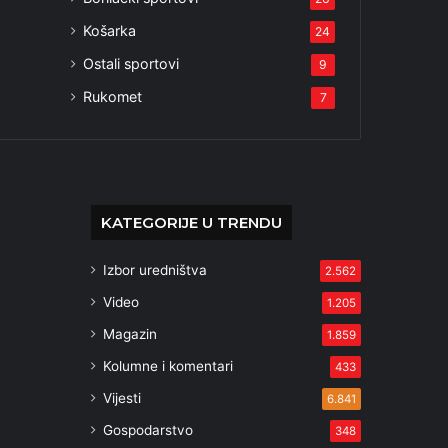
Košarka
24
Ostali sportovi
9
Rukomet
7
KATEGORIJE U TRENDU
Izbor uredništva
2.562
Video
1.205
Magazin
1.859
Kolumne i komentari
433
Vijesti
6.841
Gospodarstvo
348