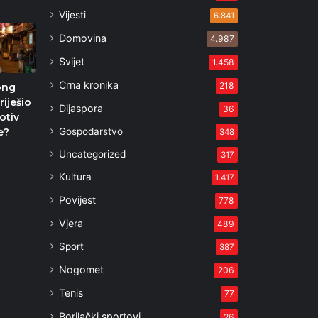
Vijesti
6.841
Domovina
4.987
Svijet
1.458
Crna kronika
218
ong
iješio
Dijaspora
36
otiv
Gospodarstvo
e?
348
2
Uncategorized
317
Kultura
1.417
Povijest
778
Vjera
489
Sport
387
Nogomet
206
Tenis
77
Borilački sportovi
26