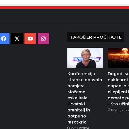
TAKOĐER PROČITAJTE
Facebook
X
YouTube
Instagram
Konferencija
Dogodi s
stranke opasnih
nuklearni
namjera
napad, ni
Možemo
cijepljeni 
eskalirala.
nemate p
Hrvatski
– Što učini
branitelj ih
03/03/202
potpuno
razotkrio
27/03/2024