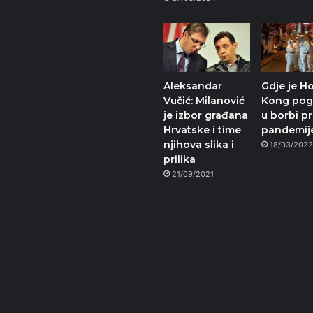
Aleksandar
Gdje je H
Vučić: Milanović
Kong pogr
je izbor građana
u borbi pr
Hrvatske i time
pandemij
njihova slika i
18/03/202
prilika
21/09/2021