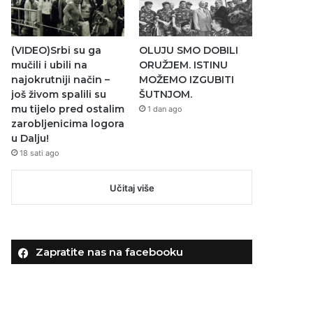
(VIDEO)Srbi su ga
OLUJU SMO DOBILI
mučili i ubili na
ORUŽJEM. ISTINU
najokrutniji način –
MOŽEMO IZGUBITI
još živom spalili su
ŠUTNJOM.
mu tijelo pred ostalim
1 dan ago
zarobljenicima logora
u Dalju!
18 sati ago
Učitaj više
Zapratite nas na facebooku