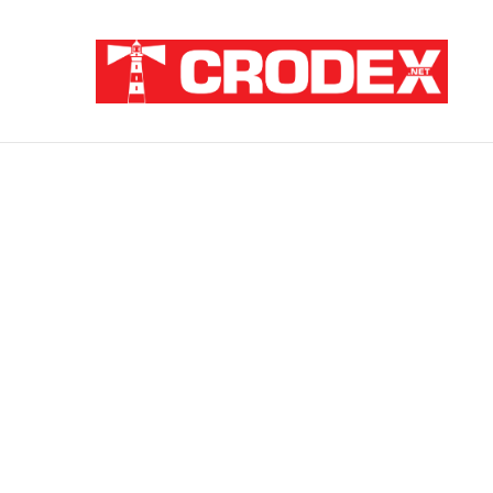
Breaking News
ZATAJENA ULOGA HVO-a U “OLUJI”