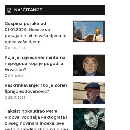
NAJČITANIJE
Gospina poruka od
01.01.2024: Nećete se
pokajati ni vi ni vaša djeca ni
djeca vaše djece…
01/01/2024
Koja je najveća elementarna
nepogoda koja je pogodila
Hrvatsku?
07/11/2021
Raskrinkavanje: Tko je Zoran
Šprajc ex Jovanović?
29/11/2023
Taksist nokautirao Petra
Vidova, voditelja Faktografa i
bivšeg novinara Indexa. Sve
se to dogodilo zbog krunice i