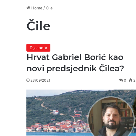
Home
/
Čile
Čile
Dijaspora
Hrvat Gabriel Borić kao
novi predsjednik Čilea?
23/09/2021
0
2