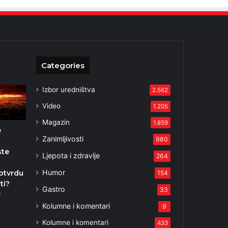
Categories
Izbor uredništva
2.562
Video
1.205
Magazin
1.859
e
Zanimljivosti
980
ste
Ljepota i zdravlje
264
i
Humor
otvrdu
154
ti?
Gastro
33
2
Kolumne i komentari
9
Kolumne i komentari
433