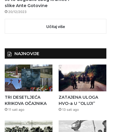
slike Ante Gotovine
20/12/2023
Učitaj više
NAJNOVIJE
TRI DESETLJEĆA
ZATAJENA ULOGA
KRIKOVA OČAJNIKA
HVO-a U “OLUJI”
11 sati ago
13 sati ago