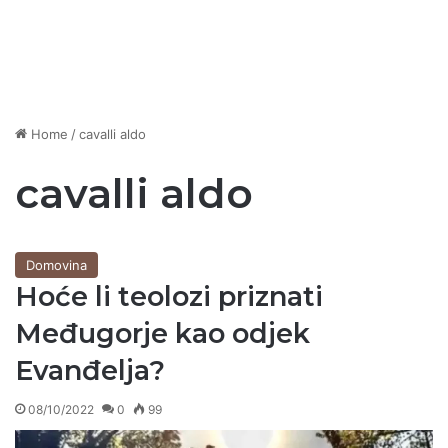
Home
/
cavalli aldo
cavalli aldo
Domovina
Hoće li teolozi priznati
Međugorje kao odjek
Evanđelja?
08/10/2022
0
99