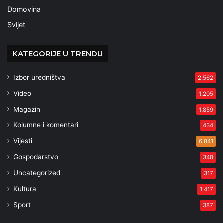
Domovina
Svijet
KATEGORIJE U TRENDU
Izbor uredništva
2.562
Video
1.205
Magazin
1.859
Kolumne i komentari
434
Vijesti
6.841
Gospodarstvo
348
Uncategorized
317
Kultura
1.417
Sport
387