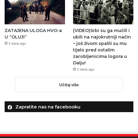
ZATAJENA ULOGA HVO-a
(VIDEO)Srbi su ga mučili i
U “OLUJI”
ubili na najokrutniji način
– još živom spalili su mu
3 dana ago
tijelo pred ostalim
zarobljenicima logora u
Dalju!
3 dana ago
Učitaj više
Zapratite nas na facebooku