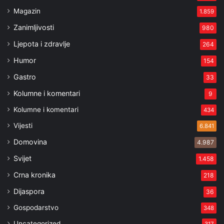
Magazin
1.859
Zanimljivosti
980
Ljepota i zdravlje
264
Humor
154
Gastro
33
Kolumne i komentari
9
Kolumne i komentari
434
Vijesti
6.841
Domovina
4.987
Svijet
1.458
Crna kronika
218
Dijaspora
36
Gospodarstvo
348
Uncategorized