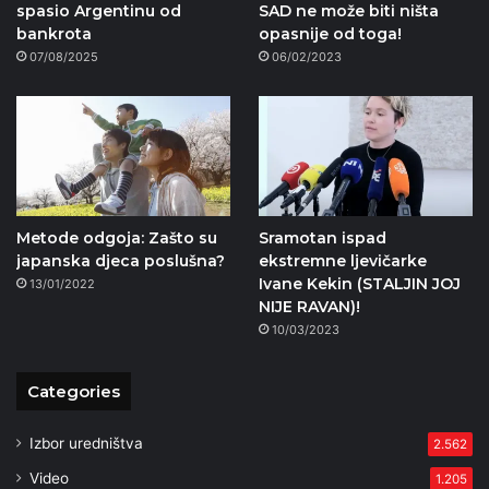
spasio Argentinu od
SAD ne može biti ništa
bankrota
opasnije od toga!
07/08/2025
06/02/2023
Metode odgoja: Zašto su
Sramotan ispad
japanska djeca poslušna?
ekstremne ljevičarke
Ivane Kekin (STALJIN JOJ
13/01/2022
NIJE RAVAN)!
10/03/2023
Categories
Izbor uredništva
2.562
Video
1.205