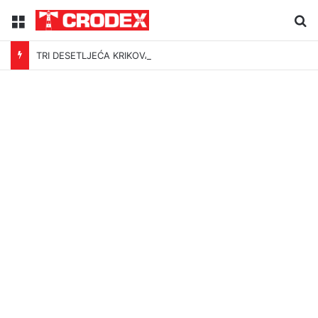
Menu
Tr
TRI DESETLJEĆA KRIKOVA OČAJNIKA