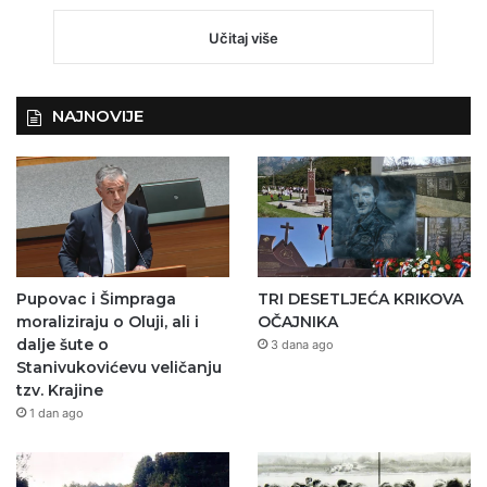
Učitaj više
NAJNOVIJE
Pupovac i Šimpraga
TRI DESETLJEĆA KRIKOVA
moraliziraju o Oluji, ali i
OČAJNIKA
dalje šute o
3 dana ago
Stanivukovićevu veličanju
tzv. Krajine
1 dan ago