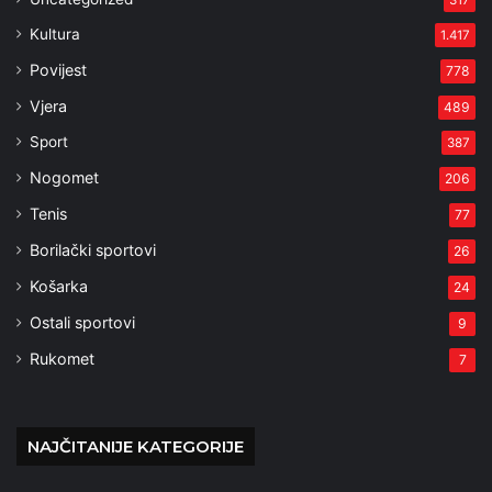
317
Kultura
1.417
Povijest
778
Vjera
489
Sport
387
Nogomet
206
Tenis
77
Borilački sportovi
26
Košarka
24
Ostali sportovi
9
Rukomet
7
NAJČITANIJE KATEGORIJE