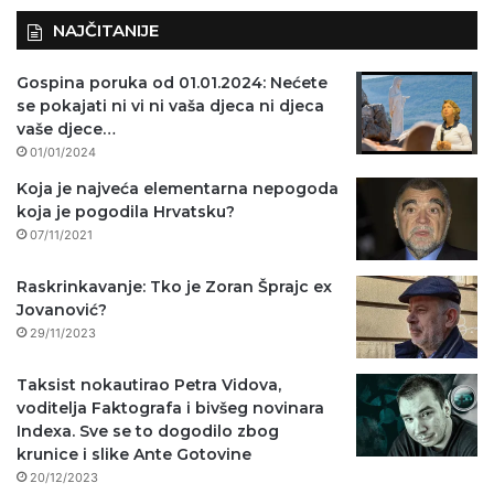
NAJČITANIJE
Gospina poruka od 01.01.2024: Nećete
se pokajati ni vi ni vaša djeca ni djeca
vaše djece…
01/01/2024
Koja je najveća elementarna nepogoda
koja je pogodila Hrvatsku?
07/11/2021
Raskrinkavanje: Tko je Zoran Šprajc ex
Jovanović?
29/11/2023
Taksist nokautirao Petra Vidova,
voditelja Faktografa i bivšeg novinara
Indexa. Sve se to dogodilo zbog
krunice i slike Ante Gotovine
20/12/2023