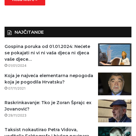
NAJČITANIJE
Gospina poruka od 01.01.2024: Nećete
se pokajati ni vi ni vaša djeca ni djeca
vaše djece…
01/01/2024
Koja je najveća elementarna nepogoda
koja je pogodila Hrvatsku?
07/11/2021
Raskrinkavanje: Tko je Zoran Šprajc ex
Jovanović?
29/11/2023
Taksist nokautirao Petra Vidova,
voditelja Faktografa i bivšeg novinara