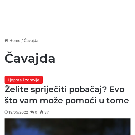
Home
/
Čavajda
Čavajda
Ljepota i zdravlje
Želite spriječiti pobačaj? Evo
što vam može pomoći u tome
19/05/2022
0
37