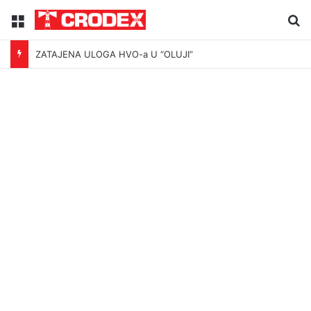
Menu
Tr
ZATAJENA ULOGA HVO-a U “OLUJI”