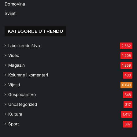
Domovina
Svijet
KATEGORIJE U TRENDU
Izbor uredništva
2.562
Video
1.205
Magazin
1.859
Kolumne i komentari
433
Vijesti
6.841
Gospodarstvo
348
Uncategorized
317
Kultura
1.417
Sport
387