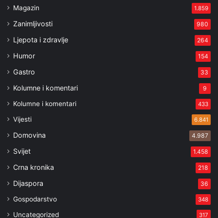
Magazin
1.859
Zanimljivosti
980
Ljepota i zdravlje
264
Humor
154
Gastro
33
Kolumne i komentari
9
Kolumne i komentari
433
Vijesti
6.841
Domovina
4.987
Svijet
1.458
Crna kronika
218
Dijaspora
36
Gospodarstvo
348
Uncategorized
317