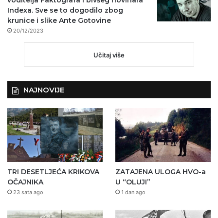
Indexa. Sve se to dogodilo zbog
krunice i slike Ante Gotovine
20/12/2023
Učitaj više
NAJNOVIJE
TRI DESETLJEĆA KRIKOVA
ZATAJENA ULOGA HVO-a
OČAJNIKA
U “OLUJI”
23 sata ago
1 dan ago