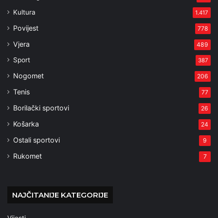
Kultura
1.417
Povijest
778
Vjera
489
Sport
387
Nogomet
206
Tenis
77
Borilački sportovi
26
Košarka
24
Ostali sportovi
9
Rukomet
7
NAJČITANIJE KATEGORIJE