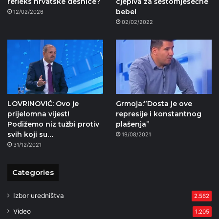
refleks hrvatske desnice?
cjepiva za šestomjesečne
bebe!
12/02/2026
02/02/2022
LOVRINOVIĆ: Ovo je
Grmoja:”Dosta je ove
prijelomna vijest!
represije i konstantnog
Podižemo niz tužbi protiv
plašenja”
svih koji su…
19/08/2021
31/12/2021
Categories
Izbor uredništva
2.562
Video
1.205