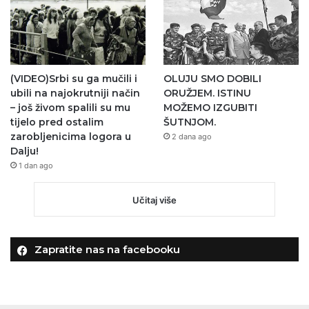
(VIDEO)Srbi su ga mučili i
OLUJU SMO DOBILI
ubili na najokrutniji način
ORUŽJEM. ISTINU
– još živom spalili su mu
MOŽEMO IZGUBITI
tijelo pred ostalim
ŠUTNJOM.
zarobljenicima logora u
2 dana ago
Dalju!
1 dan ago
Učitaj više
Zapratite nas na facebooku