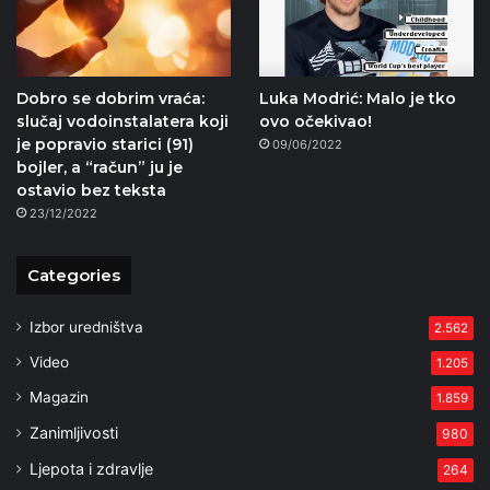
Dobro se dobrim vraća:
Luka Modrić: Malo je tko
slučaj vodoinstalatera koji
ovo očekivao!
je popravio starici (91)
09/06/2022
bojler, a “račun” ju je
ostavio bez teksta
23/12/2022
Categories
Izbor uredništva
2.562
Video
1.205
Magazin
1.859
Zanimljivosti
980
Ljepota i zdravlje
264