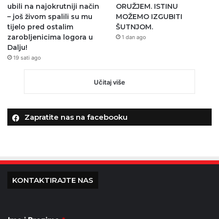
ubili na najokrutniji način
ORUŽJEM. ISTINU
– još živom spalili su mu
MOŽEMO IZGUBITI
tijelo pred ostalim
ŠUTNJOM.
zarobljenicima logora u
1 dan ago
Dalju!
19 sati ago
Učitaj više
Zapratite nas na facebooku
KONTAKTIRAJTE NAS