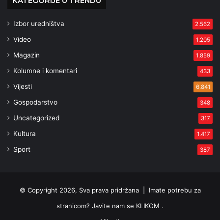
KATEGORIJE U TRENDU
Izbor uredništva
2.562
Video
1.205
Magazin
1.859
Kolumne i komentari
433
Vijesti
6.841
Gospodarstvo
348
Uncategorized
317
Kultura
1.417
Sport
387
© Copyright 2026, Sva prava pridržana |
Imate potrebu za
stranicom? Javite nam se KLIKOM .