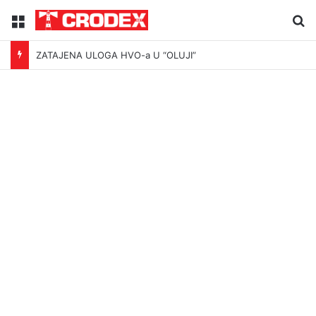
Menu
Tr
ZATAJENA ULOGA HVO-a U “OLUJI”