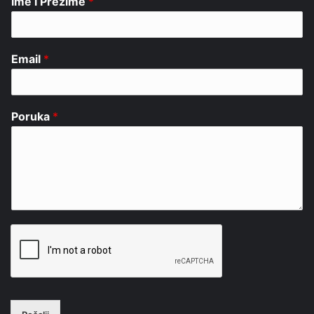
Ime i Prezime
*
Email
*
Poruka
*