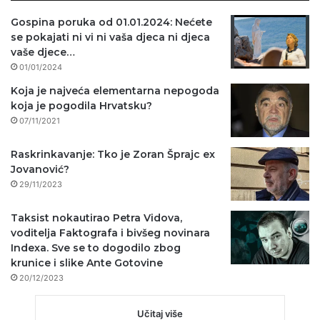
Gospina poruka od 01.01.2024: Nećete
se pokajati ni vi ni vaša djeca ni djeca
vaše djece…
01/01/2024
Koja je najveća elementarna nepogoda
koja je pogodila Hrvatsku?
07/11/2021
Raskrinkavanje: Tko je Zoran Šprajc ex
Jovanović?
29/11/2023
Taksist nokautirao Petra Vidova,
voditelja Faktografa i bivšeg novinara
Indexa. Sve se to dogodilo zbog
krunice i slike Ante Gotovine
20/12/2023
Učitaj više