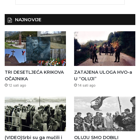
NAJNOVIJE
TRI DESETLJEĆA KRIKOVA
ZATAJENA ULOGA HVO-a
OČAJNIKA
U “OLUJI”
12 sati ago
14 sati ago
(VIDEO)Srbi su ga mučili i
OLUJU SMO DOBILI