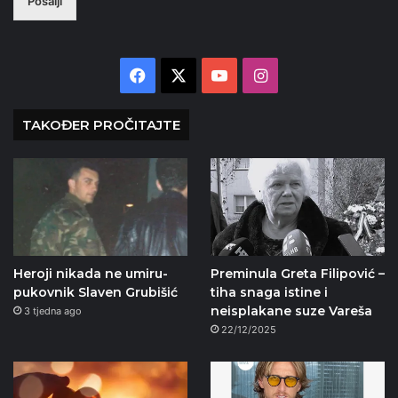
Pošalji
Facebook
X
YouTube
Instagram
TAKOĐER PROČITAJTE
Heroji nikada ne umiru-
Preminula Greta Filipović –
pukovnik Slaven Grubišić
tiha snaga istine i
neisplakane suze Vareša
3 tjedna ago
22/12/2025