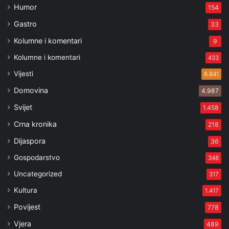
Humor
154
Gastro
33
Kolumne i komentari
9
Kolumne i komentari
433
Vijesti
6.841
Domovina
4.987
Svijet
1.458
Crna kronika
218
Dijaspora
36
Gospodarstvo
348
Uncategorized
317
Kultura
1.417
Povijest
778
Vjera
489