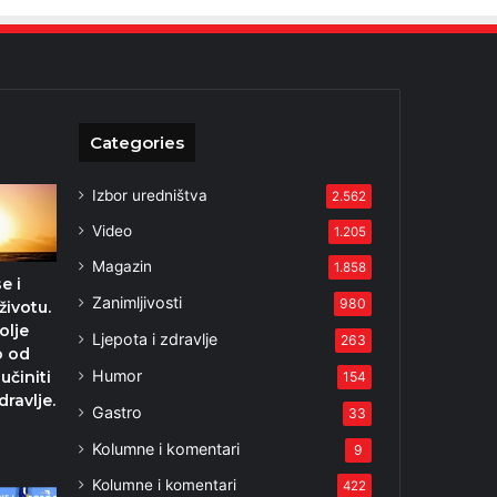
Categories
Izbor uredništva
2.562
Video
1.205
Magazin
1.858
e i
Zanimljivosti
980
životu.
olje
Ljepota i zdravlje
263
o od
Humor
učiniti
154
dravlje.
Gastro
33
1
Kolumne i komentari
9
Kolumne i komentari
422