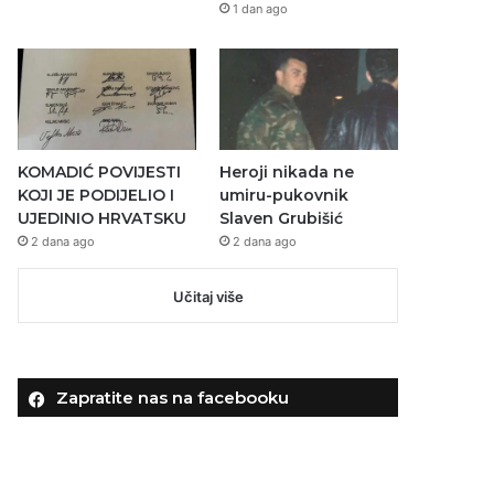
1 dan ago
KOMADIĆ POVIJESTI
Heroji nikada ne
KOJI JE PODIJELIO I
umiru-pukovnik
UJEDINIO HRVATSKU
Slaven Grubišić
2 dana ago
2 dana ago
Učitaj više
Zapratite nas na facebooku