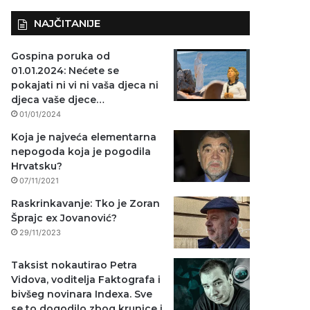
NAJČITANIJE
Gospina poruka od
01.01.2024: Nećete se
pokajati ni vi ni vaša djeca ni
djeca vaše djece…
01/01/2024
Koja je najveća elementarna
nepogoda koja je pogodila
Hrvatsku?
07/11/2021
Raskrinkavanje: Tko je Zoran
Šprajc ex Jovanović?
29/11/2023
Taksist nokautirao Petra
Vidova, voditelja Faktografa i
bivšeg novinara Indexa. Sve
se to dogodilo zbog krunice i