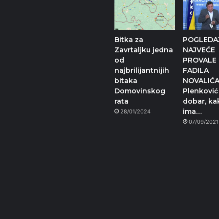
Bitka za
POGLEDA
Zavrtaljku jedna
NAJVEĆE
od
PROVALE
najbrilijantnijih
FADILA
bitaka
NOVALIĆA
Domovinskog
Plenković 
rata
dobar, ka
ima…
28/01/2024
07/09/2021