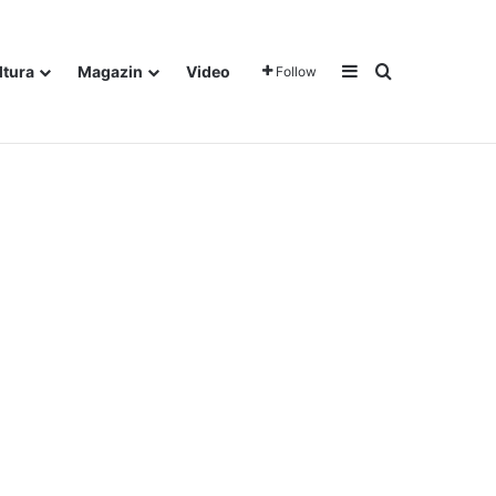
Sidebar
Traži
ltura
Magazin
Video
Follow