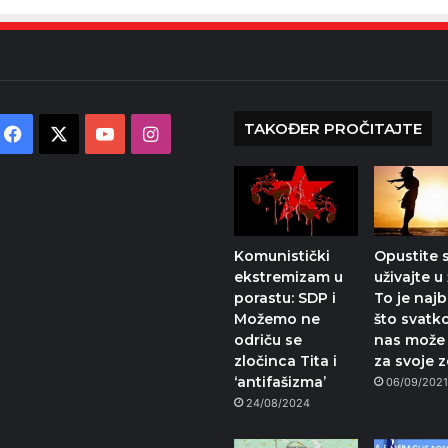
TAKOĐER PROČITAJTE
Facebook
X
YouTube
Instagram
Komunistički
Opustite s
ekstremizam u
uživajte u 
porastu: SDP i
To je najb
Možemo ne
što svatk
odriču se
nas može 
zločinca Tita i
za svoje z
‘antifašizma’
06/09/202
24/08/2024