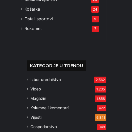
Košarka
24
Ostali sportovi
9
Rukomet
7
KATEGORIJE U TRENDU
Izbor uredništva
2.562
Video
1.205
Magazin
1.858
Kolumne i komentari
422
Vijesti
6.841
Gospodarstvo
348