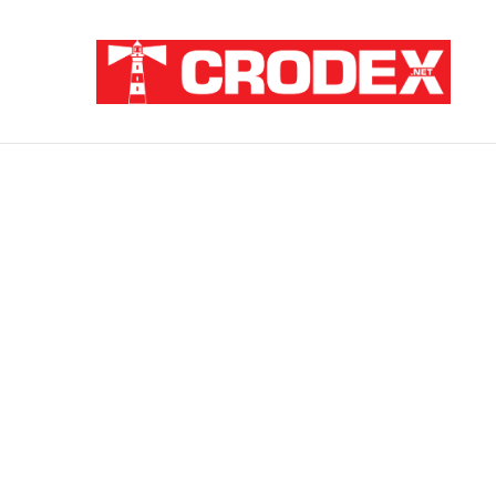
Breaking News
Sramota na hrvatski način: Za pedofile i u