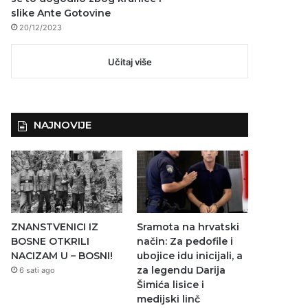
slike Ante Gotovine
20/12/2023
Učitaj više
NAJNOVIJE
ZNANSTVENICI IZ
Sramota na hrvatski
BOSNE OTKRILI
način: Za pedofile i
NACIZAM U – BOSNI!
ubojice idu inicijali, a
za legendu Darija
6 sati ago
Šimića lisice i
medijski linč