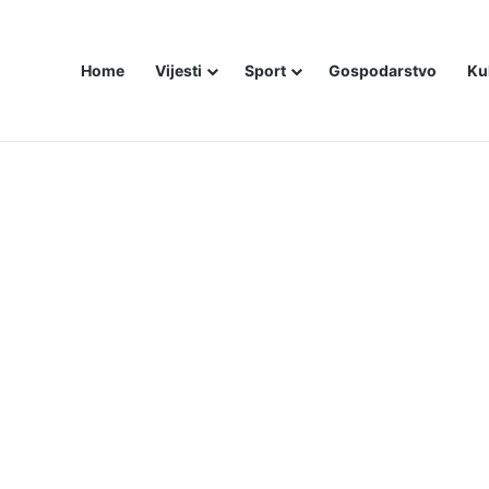
Home
Vijesti
Sport
Gospodarstvo
Ku
bojice idu inicijali, a za legendu Darija Šimića lisice i medijski linč