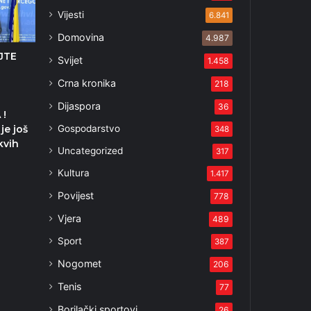
Vijesti
6.841
Domovina
4.987
JTE
Svijet
1.458
Crna kronika
218
Dijaspora
36
 !
Gospodarstvo
je još
348
kvih
Uncategorized
317
Kultura
1.417
Povijest
778
Vjera
489
Sport
387
Nogomet
206
Tenis
77
Borilački sportovi
26