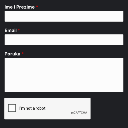
Ime i Prezime
*
Email
*
Poruka
*