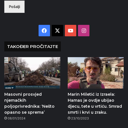
Pošalji
Facebook
X
YouTube
Instagram
TAKOĐER PROČITAJTE
Masovni prosvjed
Marin Miletić iz Izraela:
njemačkih
Hamas je ovdje ubijao
poljoprivrednika: ‘Nešto
djecu, tete u vrtiću. Smrad
opasno se sprema’
smrti i krvi u zraku.
08/01/2024
23/10/2023