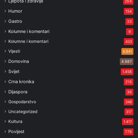
Ljepota i zdravlje
264
Humor
154
Gastro
33
Kolumne i komentari
9
Kolumne i komentari
433
Vijesti
6.841
Domovina
4.987
Svijet
1.458
Crna kronika
218
Dijaspora
36
Gospodarstvo
348
Uncategorized
317
Kultura
1.417
Povijest
778