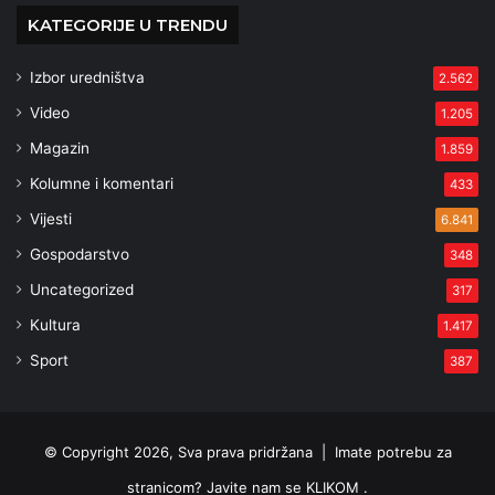
KATEGORIJE U TRENDU
Izbor uredništva
2.562
Video
1.205
Magazin
1.859
Kolumne i komentari
433
Vijesti
6.841
Gospodarstvo
348
Uncategorized
317
Kultura
1.417
Sport
387
© Copyright 2026, Sva prava pridržana |
Imate potrebu za
stranicom? Javite nam se KLIKOM .