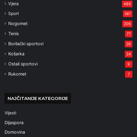
Vjera
489
Sport
387
Nogomet
206
Tenis
77
Borilački sportovi
26
Košarka
24
Ostali sportovi
9
Rukomet
7
NAJČITANIJE KATEGORIJE
Vijesti
Dijaspora
Domovina