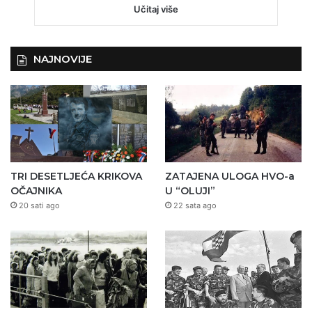
Učitaj više
NAJNOVIJE
TRI DESETLJEĆA KRIKOVA
ZATAJENA ULOGA HVO-a
OČAJNIKA
U “OLUJI”
20 sati ago
22 sata ago