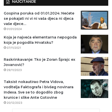
NAJČITANIJE
Gospina poruka od 01.01.2024: Nećete
se pokajati ni vi ni vaša djeca ni djeca
vaše djece…
01/01/2024
Koja je najveća elementarna nepogoda
koja je pogodila Hrvatsku?
07/11/2021
Raskrinkavanje: Tko je Zoran Šprajc ex
Jovanović?
29/11/2023
Taksist nokautirao Petra Vidova,
voditelja Faktografa i bivšeg novinara
Indexa. Sve se to dogodilo zbog
krunice i slike Ante Gotovine
20/12/2023