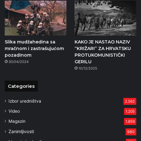
Slika mudžahedina sa
KAKO JE NASTAO NAZIV
mračnom i zastrašujućom
“KRIŽARI” ZA HRVATSKU
pozadinom
PROTUKOMUNISTIČKI
GERILU
30/04/2024
10/12/2025
Categories
Izbor uredništva
2.562
Video
1.205
Magazin
1.859
Zanimljivosti
980