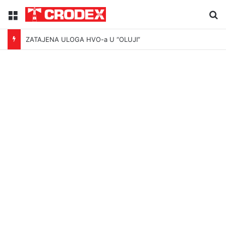
Menu
Tr
ZATAJENA ULOGA HVO-a U “OLUJI”