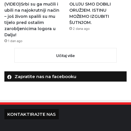
(VIDEO)Srbi su ga mučili i
OLUJU SMO DOBILI
ubili na najokrutniji način
ORUŽJEM. ISTINU
– još živom spalili su mu
MOŽEMO IZGUBITI
tijelo pred ostalim
ŠUTNJOM.
zarobljenicima logora u
2 dana ago
Dalju!
1 dan ago
Učitaj više
Zapratite nas na facebooku
KONTAKTIRAJTE NAS