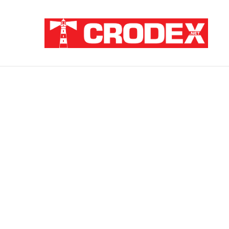
Breaking News
ZATAJENA ULOGA HVO-a U “OLUJI”