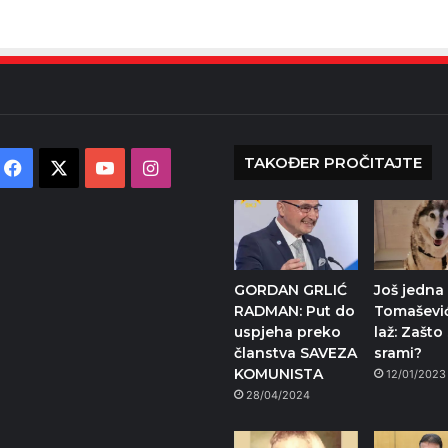
TAKOĐER PROČITAJTE
Facebook
X
YouTube
Instagram
GORDAN GRLIĆ
Još jedna
RADMAN: Put do
Tomaševi
uspjeha preko
laž: Zašto
članstva SAVEZA
srami?
KOMUNISTA
12/01/2023
28/04/2024