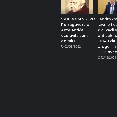
SVJEDOČANSTVO
Jandroko
Po zagovoru o.
izvalio i 
Ante Antića
živ: ‘Radi 
ozdravila sam
pritisak n
od raka
DORH da
progoni 
02/09/2022
HDZ-ovce
12/12/2021