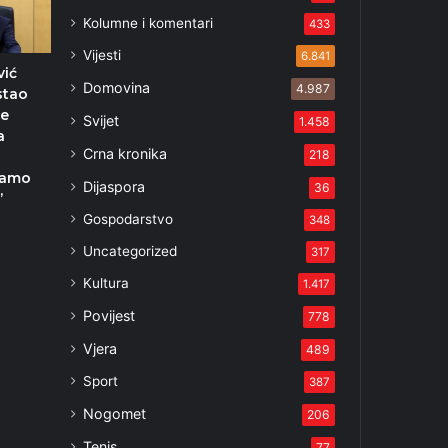
Kolumne i komentari
433
Vijesti
6.841
vić
Domovina
4.987
ostao
se
Svijet
1.458
a
Crna kronika
218
samo
Dijaspora
36
’
Gospodarstvo
348
Uncategorized
317
Kultura
1.417
Povijest
778
Vjera
489
Sport
387
Nogomet
206
Tenis
77