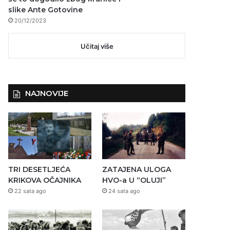
slike Ante Gotovine
20/12/2023
Učitaj više
NAJNOVIJE
TRI DESETLJEĆA
ZATAJENA ULOGA
KRIKOVA OČAJNIKA
HVO-a U “OLUJI”
22 sata ago
24 sata ago