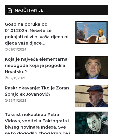
NAJČITANIJE
Gospina poruka od
01.01.2024: Nećete se
pokajati ni vi ni vaša djeca ni
djeca vaše djece…
01/01/2024
Koja je najveća elementarna
nepogoda koja je pogodila
Hrvatsku?
07/11/2021
Raskrinkavanje: Tko je Zoran
Šprajc ex Jovanović?
29/11/2023
Taksist nokautirao Petra
Vidova, voditelja Faktografa i
bivšeg novinara Indexa. Sve
se to dogodilo zbog krunice i