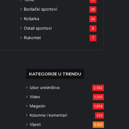
Borilački sportovi
26
Košarka
24
Ostali sportovi
9
Rukomet
7
KATEGORIJE U TRENDU
Izbor uredništva
2.562
Video
1.205
Magazin
1.859
Kolumne i komentari
433
Vijesti
6.841