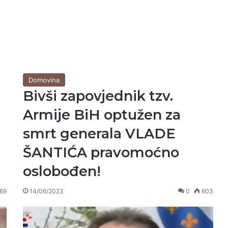
Domovina
Bivši zapovjednik tzv.
Armije BiH optužen za
smrt generala VLADE
ŠANTIĆA pravomoćno
oslobođen!
69
14/06/2023
0
603