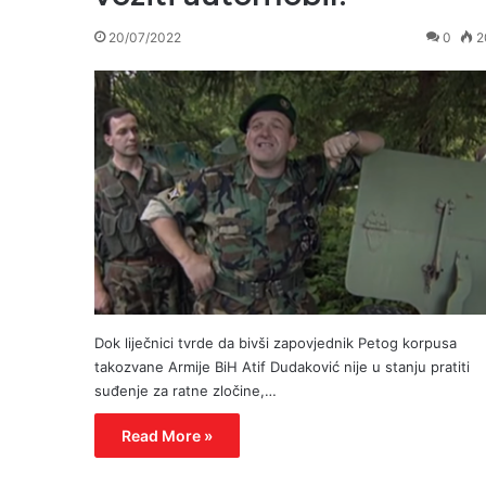
20/07/2022
0
2
Dok liječnici tvrde da bivši zapovjednik Petog korpusa
takozvane Armije BiH Atif Dudaković nije u stanju pratiti
suđenje za ratne zločine,…
Read More »