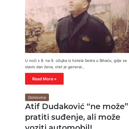
U noći s 8. na 9. ožujka iz hotela Sedra u Bihaću, gdje se
slavio dan žena, otet je general…
Read More »
Domovina
Atif Dudaković “ne može”
pratiti suđenje, ali može
voziti automobil!