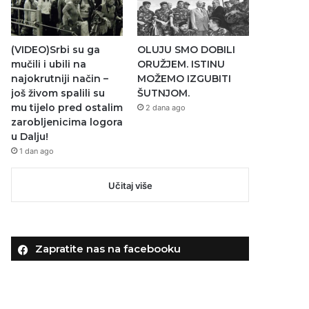
(VIDEO)Srbi su ga
OLUJU SMO DOBILI
mučili i ubili na
ORUŽJEM. ISTINU
najokrutniji način –
MOŽEMO IZGUBITI
još živom spalili su
ŠUTNJOM.
mu tijelo pred ostalim
2 dana ago
zarobljenicima logora
u Dalju!
1 dan ago
Učitaj više
Zapratite nas na facebooku