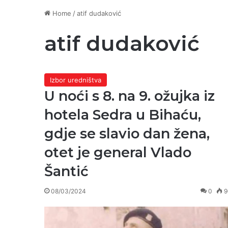
Home
/
atif dudaković
atif dudaković
Izbor uredništva
U noći s 8. na 9. ožujka iz
hotela Sedra u Bihaću,
gdje se slavio dan žena,
otet je general Vlado
Šantić
08/03/2024
0
9