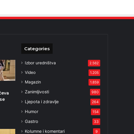
Categories
Izbor uredništva
2.562
Video
1.205
Magazin
1.859
Zanimljivosti
980
ćeva
 se
Ljepota i zdravlje
264
Humor
154
Gastro
33
Kolumne i komentari
9