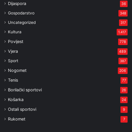
Dijaspora
36
Gospodarstvo
348
Uncategorized
317
Kultura
1.417
Povijest
778
Vjera
489
Sport
387
Nogomet
206
Tenis
77
Borilački sportovi
26
Košarka
24
Ostali sportovi
9
Rukomet
7