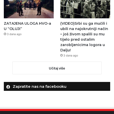
ZATAJENA ULOGA HVO-a
(VIDEO)Srbi su ga mučili i
U “OLUJI”
ubili na najokrutniji način
– još živom spalili su mu
3 dana ago
tijelo pred ostalim
zarobljenicima logora u
Dalju!
3 dana ago
Učitaj više
Zapratite nas na facebooku