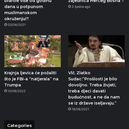
branile više od godinu
zajednica Herceg Bosna ?
dana u potpunom
3 tjedna ago
muslimanskom
okruženju!?
03/06/2021
Krajnja ljevica će požaliti
Vlč. Zlatko
što je FBI-a “natjerala” na
Sudac:”Prošlosti je bilo
Trumpa
dovoljno. Treba živjeti,
treba djeci davati
10/08/2022
budućnost, a ne da nam
se iz države iseljavaju.”
18/08/2021
Categories