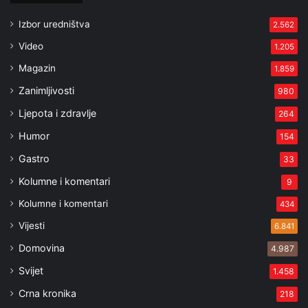
Izbor uredništva
2.562
Video
1.205
Magazin
1.859
Zanimljivosti
980
Ljepota i zdravlje
264
Humor
154
Gastro
33
Kolumne i komentari
9
Kolumne i komentari
434
Vijesti
6.841
Domovina
4.987
Svijet
1.458
Crna kronika
218