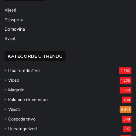
Vijesti
Dijaspora
Domovina
Svijet
KATEGORIJE U TRENDU
Izbor uredništva
2.562
Video
1.205
Magazin
1.859
Kolumne i komentari
434
Vijesti
6.841
Gospodarstvo
348
Uncategorized
317