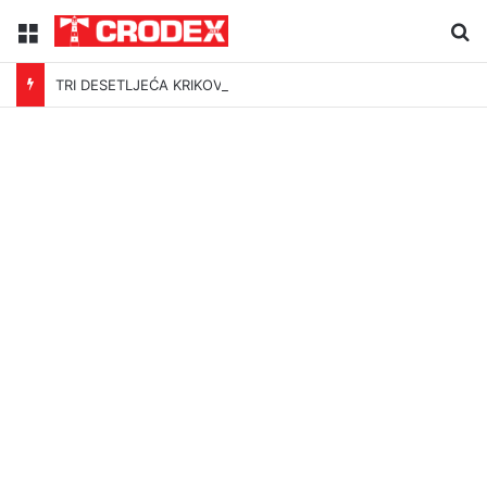
Menu
Tr
TRI DESETLJEĆA KRIKOVA OČAJNIKA