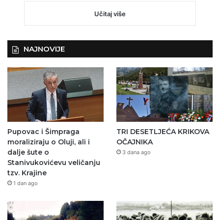
Učitaj više
NAJNOVIJE
Pupovac i Šimpraga
TRI DESETLJEĆA KRIKOVA
moraliziraju o Oluji, ali i
OČAJNIKA
dalje šute o
3 dana ago
Stanivukovićevu veličanju
tzv. Krajine
1 dan ago