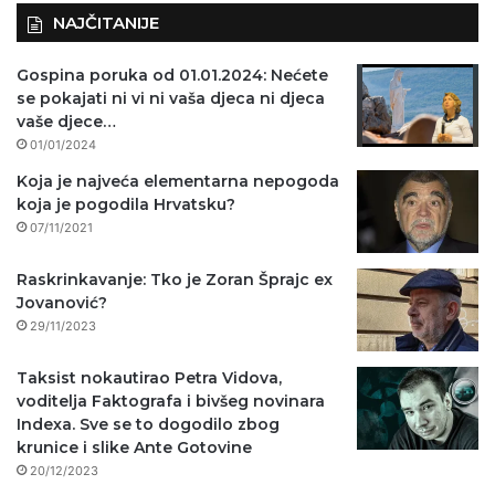
NAJČITANIJE
Gospina poruka od 01.01.2024: Nećete
se pokajati ni vi ni vaša djeca ni djeca
vaše djece…
01/01/2024
Koja je najveća elementarna nepogoda
koja je pogodila Hrvatsku?
07/11/2021
Raskrinkavanje: Tko je Zoran Šprajc ex
Jovanović?
29/11/2023
Taksist nokautirao Petra Vidova,
voditelja Faktografa i bivšeg novinara
Indexa. Sve se to dogodilo zbog
krunice i slike Ante Gotovine
20/12/2023