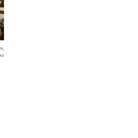
om,
ako