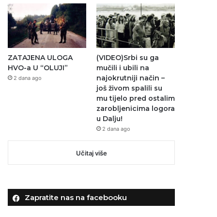
ZATAJENA ULOGA
(VIDEO)Srbi su ga
HVO-a U “OLUJI”
mučili i ubili na
najokrutniji način –
2 dana ago
još živom spalili su
mu tijelo pred ostalim
zarobljenicima logora
u Dalju!
2 dana ago
Učitaj više
Zapratite nas na facebooku