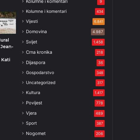
Kolumne i komentari
2
9
Kolumne i komentari
434
Vijesti
6.841
Domovina
4.987
ural
Svijet
1.458
 Jean-
Crna kronika
218
 Kati
Dijaspora
36
Gospodarstvo
348
Uncategorized
317
Kultura
1.417
Povijest
778
Vjera
489
Sport
387
Nogomet
206