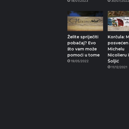
18/01/2023
30/07/202
Želite spriječiti
Korčula: M
pobačaj? Evo
posvećen
što vam može
Michelu
pomoći u tome
Nicolieru i
Šoljić
19/05/2022
11/12/2021