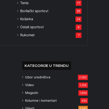
Tenis
77
Borilački sportovi
26
Košarka
24
Ostali sportovi
9
Rukomet
7
KATEGORIJE U TRENDU
Izbor uredništva
2.562
Video
1.205
Magazin
1.859
Kolumne i komentari
434
Vijesti
6.841