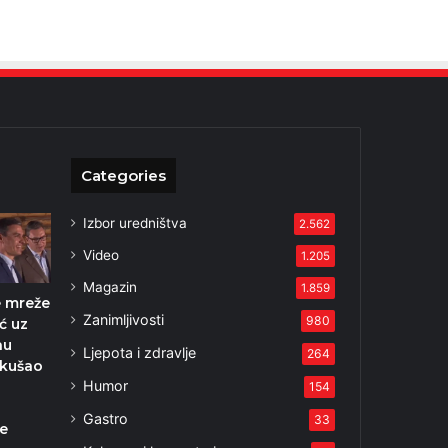
Categories
Izbor uredništva
2.562
Video
1.205
Magazin
1.859
e mreže
Zanimljivosti
980
ć uz
nu
Ljepota i zdravlje
264
okušao
Humor
154
Gastro
33
e