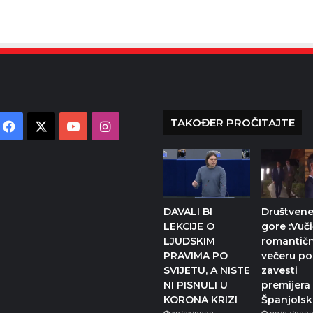
TAKOĐER PROČITAJTE
Facebook
X
YouTube
Instagram
DAVALI BI
Društven
LEKCIJE O
gore :Vuči
LJUDSKIM
romantič
PRAVIMA PO
večeru p
SVIJETU, A NISTE
zavesti
NI PISNULI U
premijera
KORONA KRIZI
Španjolsk