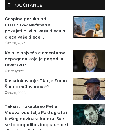
NAJČITANIJE
Gospina poruka od
01.01.2024: Nećete se
pokajati ni vi ni vaša djeca ni
djeca vaše djece…
01/01/2024
Koja je najveća elementarna
nepogoda koja je pogodila
Hrvatsku?
07/11/2021
Raskrinkavanje: Tko je Zoran
Šprajc ex Jovanović?
29/11/2023
Taksist nokautirao Petra
Vidova, voditelja Faktografa i
bivšeg novinara Indexa. Sve
se to dogodilo zbog krunice i