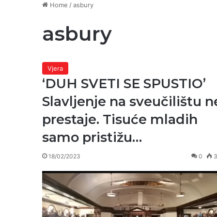
Home
/
asbury
asbury
Vjera
‘DUH SVETI SE SPUSTIO’
Slavljenje na sveučilištu n
prestaje. Tisuće mladih
samo pristižu…
18/02/2023
0
3