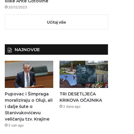
slike Ante Gotovine
20/12/2023
Učitaj više
NAJNOVIJE
Pupovac i Šimpraga
TRI DESETLJEĆA
moraliziraju o Oluji, ali
KRIKOVA OČAJNIKA
i dalje šute o
2 dana ago
Stanivukovićevu
veličanju tzv. Krajine
5 sati ago