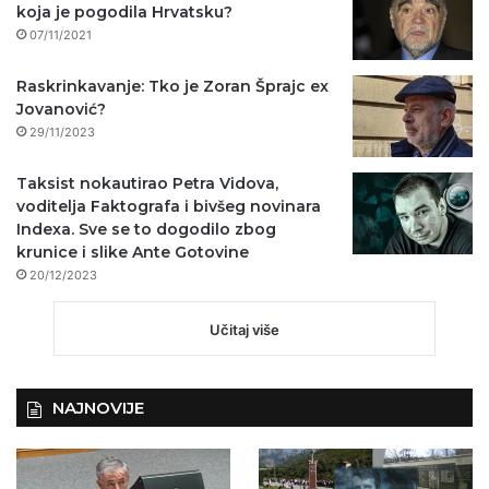
koja je pogodila Hrvatsku?
07/11/2021
Raskrinkavanje: Tko je Zoran Šprajc ex
Jovanović?
29/11/2023
Taksist nokautirao Petra Vidova,
voditelja Faktografa i bivšeg novinara
Indexa. Sve se to dogodilo zbog
krunice i slike Ante Gotovine
20/12/2023
Učitaj više
NAJNOVIJE