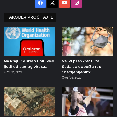
Facebook
X
YouTube
Instagram
TAKOĐER PROČITAJTE
Na kraju će strah ubiti više
Veliki preokret u Italiji:
ljudi od samog virusa…
Sada se dopušta rad
“necijepljenim”…
29/11/2021
05/08/2022