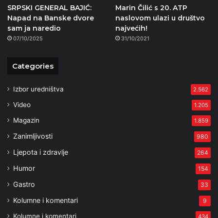
SRPSKI GENERAL BAJIĆ:
Marin Čilić s 20. ATP
Napad na Banske dvore
naslovom ulazi u društvo
sam ja naredio
najvećih!
07/10/2025
31/10/2021
Categories
Izbor uredništva
2.562
Video
1.205
Magazin
1.859
Zanimljivosti
980
Ljepota i zdravlje
264
Humor
154
Gastro
33
Kolumne i komentari
9
Kolumne i komentari
434