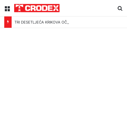
Menu
Tr
TRI DESETLJEĆA KRIKOVA OČAJNIKA