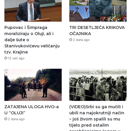
Pupovac i Šimpraga
TRI DESETLJEĆA KRIKOVA
moraliziraju o Oluji, ali i
OČAJNIKA
dalje šute o
2 dana ago
Stanivukovićevu veličanju
tzv. Krajine
12 sati ago
ZATAJENA ULOGA HVO-a
(VIDEO)Srbi su ga mučili i
U “OLUJI”
ubili na najokrutniji način
– još živom spalili su mu
2 dana ago
tijelo pred ostalim