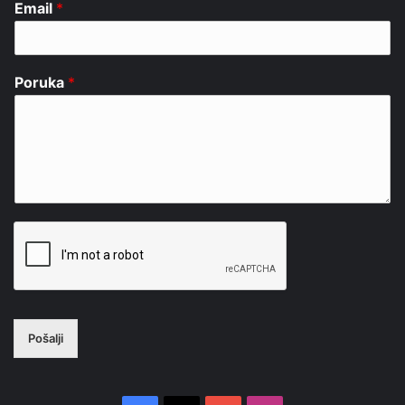
Email
*
Poruka
*
Pošalji