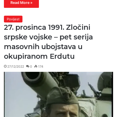
Read More »
Povijest
27. prosinca 1991. Zločini
srpske vojske – pet serija
masovnih ubojstava u
okupiranom Erdutu
27/12/2022
0
174