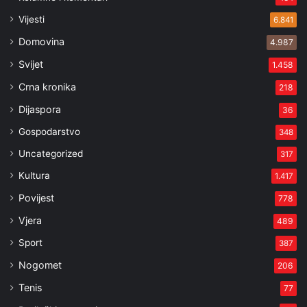
Vijesti
6.841
Domovina
4.987
Svijet
1.458
Crna kronika
218
Dijaspora
36
Gospodarstvo
348
Uncategorized
317
Kultura
1.417
Povijest
778
Vjera
489
Sport
387
Nogomet
206
Tenis
77