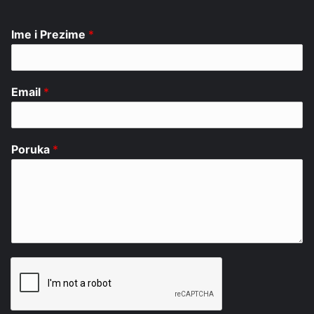
Ime i Prezime
*
Email
*
Poruka
*