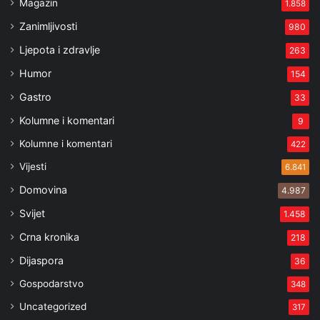
Magazin
1.858
Zanimljivosti
980
Ljepota i zdravlje
263
Humor
154
Gastro
33
Kolumne i komentari
9
Kolumne i komentari
422
Vijesti
6.841
Domovina
4.987
Svijet
1.458
Crna kronika
218
Dijaspora
36
Gospodarstvo
348
Uncategorized
317