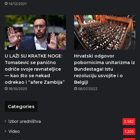
14/12/2021
U LAŽI SU KRATKE NOGE:
Hrvatski odgovor
Tomašević se panično
pobornicima unitarizma iz
odriče svoje ravnateljice
Bundestaga! Istu
— kao što se nekad
rezoluciju usvojite i o
odrekao i “afere Zambija”
Belgiji
18/10/2025
08/07/2022
Categories
Izbor uredništva
2.562
Video
1.205