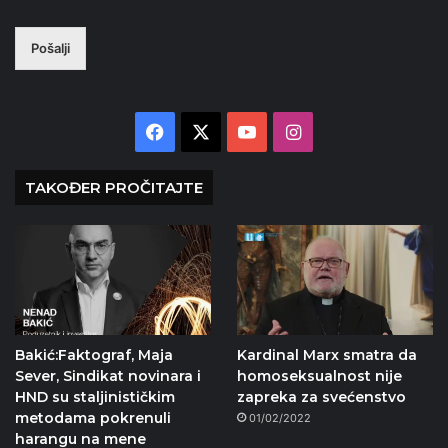
Pošalji
Facebook
X
YouTube
Instagram
TAKOĐER PROČITAJTE
Bakić:Faktograf, Maja
Kardinal Marx smatra da
Sever, Sindikat novinara i
homoseksualnost nije
HND su staljinističkim
zapreka za svećenstvo
metodama pokrenuli
01/02/2022
harangu na mene