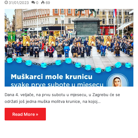
31/01/2023
0
69
Dana 4. veljače, na prvu subotu u mjesecu, u Zagrebu će se
održati još jedna muška molitva krunice, na kojoj…
Read More »