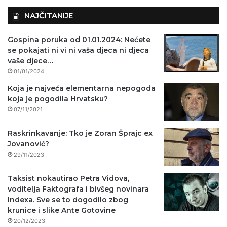
NAJČITANIJE
Gospina poruka od 01.01.2024: Nećete
se pokajati ni vi ni vaša djeca ni djeca
vaše djece…
01/01/2024
Koja je najveća elementarna nepogoda
koja je pogodila Hrvatsku?
07/11/2021
Raskrinkavanje: Tko je Zoran Šprajc ex
Jovanović?
29/11/2023
Taksist nokautirao Petra Vidova,
voditelja Faktografa i bivšeg novinara
Indexa. Sve se to dogodilo zbog
krunice i slike Ante Gotovine
20/12/2023