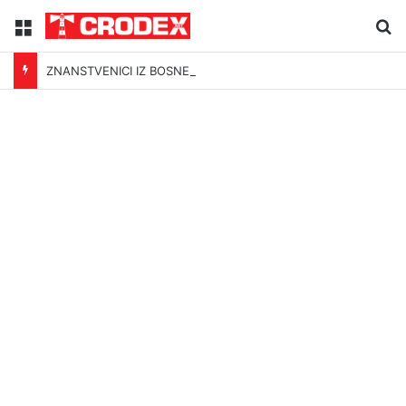
Menu
Tr
ZNANSTVENICI IZ BOSNE OTKRILI NACIZAM U – BOSNI!