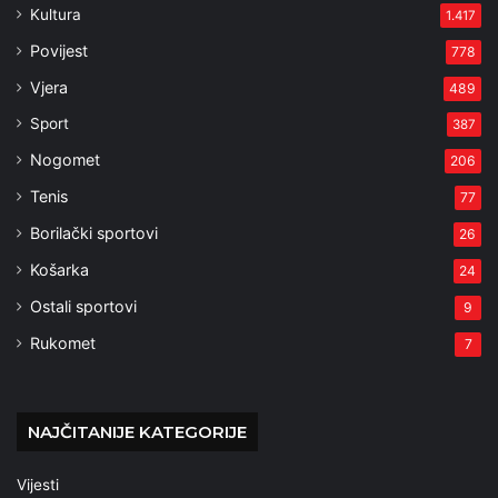
Kultura
1.417
Povijest
778
Vjera
489
Sport
387
Nogomet
206
Tenis
77
Borilački sportovi
26
Košarka
24
Ostali sportovi
9
Rukomet
7
NAJČITANIJE KATEGORIJE
Vijesti