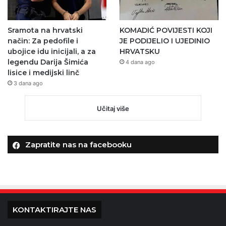
Sramota na hrvatski
KOMADIĆ POVIJESTI KOJI
način: Za pedofile i
JE PODIJELIO I UJEDINIO
ubojice idu inicijali, a za
HRVATSKU
legendu Darija Šimića
4 dana ago
lisice i medijski linč
3 dana ago
Učitaj više
Zapratite nas na facebooku
KONTAKTIRAJTE NAS