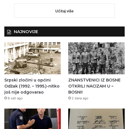
Učitaj više
NAJNOVIJE
Srpski zločini u općini
ZNANSTVENICI IZ BOSNE
Odžak (1992. – 1995.)-nitko
OTKRILI NACIZAM U –
još nije odgovarao
BOSNI!
8 sati ago
2 dana ago