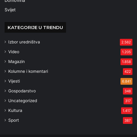
Domovina
Svijet
KATEGORIJE U TRENDU
Izbor uredništva
2.562
Video
1.205
Magazin
1.858
Kolumne i komentari
422
Vijesti
6.841
Gospodarstvo
348
Uncategorized
317
Kultura
1.417
Sport
387