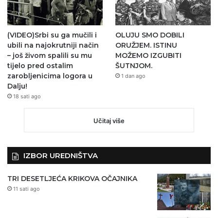
(VIDEO)Srbi su ga mučili i
OLUJU SMO DOBILI
ubili na najokrutniji način
ORUŽJEM. ISTINU
– još živom spalili su mu
MOŽEMO IZGUBITI
tijelo pred ostalim
ŠUTNJOM.
zarobljenicima logora u
1 dan ago
Dalju!
18 sati ago
Učitaj više
IZBOR UREDNIŠTVA
TRI DESETLJEĆA KRIKOVA OČAJNIKA
11 sati ago