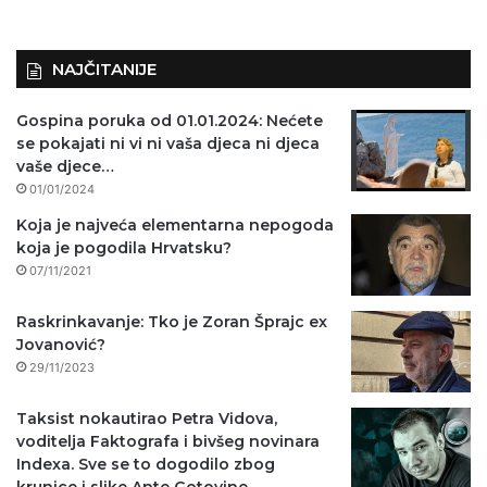
o
)
NAJČITANIJE
Gospina poruka od 01.01.2024: Nećete
se pokajati ni vi ni vaša djeca ni djeca
vaše djece…
01/01/2024
Koja je najveća elementarna nepogoda
koja je pogodila Hrvatsku?
07/11/2021
Raskrinkavanje: Tko je Zoran Šprajc ex
Jovanović?
29/11/2023
Taksist nokautirao Petra Vidova,
voditelja Faktografa i bivšeg novinara
Indexa. Sve se to dogodilo zbog