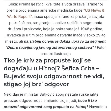
Slika: Prema ljestvici kvalitete života država, izrađenoj
prema procjenama američke medijske kuće
“US News &
World Report”,
inače specijalizirane za pružanje savjeta
potrošačima, rangiranje i analize različitih segmenata
društva i proizvoda, koja je pokrenuta još 1948.godine,
Hrvatska je u tim procjenama ostvarila inače visoko 29-to
mjesto, ali
najslabiju ocjenu je dobila upravo za segment
“Dobro razvijenog javnog zdravstvenog sustava”
/ Foto:
crodex ilustracija
Tko je kriv za propuste koji se
događaju u Hitnoj? Šefica Grba –
Bujević svoju odgovornost ne vidi,
stigao joj brzi odgovor
Neki dan je ministar Butković zbog nestale ruske jahte
preuzeo odgovornost, smijenio troje ljudi,
hoće li tko
preuzeti odgovornost zbog propusta na Hitnoj?
Navodimo