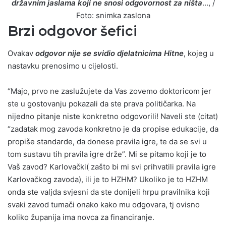
državnim jaslama koji ne snosi odgovornost za ništa
…, /
Foto: snimka zaslona
Brzi odgovor šefici
Ovakav
odgovor nije se svidio djelatnicima Hitne
, kojeg u
nastavku prenosimo u cijelosti.
“Majo, prvo ne zaslužujete da Vas zovemo doktoricom jer
ste u gostovanju pokazali da ste prava političarka. Na
nijedno pitanje niste konkretno odgovorili! Naveli ste (citat)
“zadatak mog zavoda konkretno je da propise edukacije, da
propiše standarde, da donese pravila igre, te da se svi u
tom sustavu tih pravila igre drže”. Mi se pitamo koji je to
Vaš zavod? Karlovački( zašto bi mi svi prihvatili pravila igre
Karlovačkog zavoda), ili je to HZHM? Ukoliko je to HZHM
onda ste valjda svjesni da ste donijeli hrpu pravilnika koji
svaki zavod tumači onako kako mu odgovara, tj ovisno
koliko županija ima novca za financiranje.