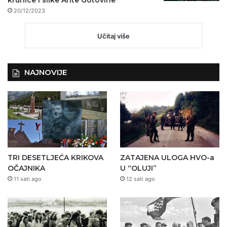
krunice i slike Ante Gotovine
20/12/2023
Učitaj više
NAJNOVIJE
TRI DESETLJEĆA KRIKOVA
ZATAJENA ULOGA HVO-a
OČAJNIKA
U “OLUJI”
11 sati ago
12 sati ago