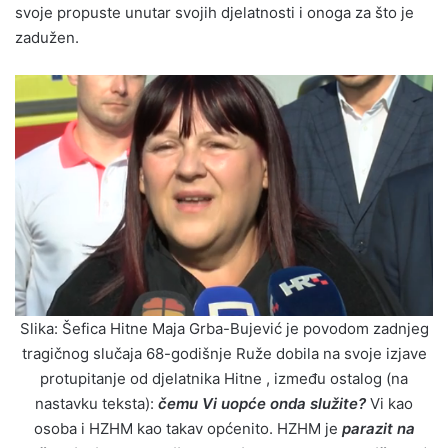
svoje propuste unutar svojih djelatnosti i onoga za što je
zadužen.
Slika: Šefica Hitne Maja Grba-Bujević je povodom zadnjeg
tragičnog slučaja 68-godišnje Ruže dobila na svoje izjave
protupitanje od djelatnika Hitne , između ostalog (na
nastavku teksta):
čemu Vi uopće onda služite?
Vi kao
osoba i HZHM kao takav općenito. HZHM je
parazit na