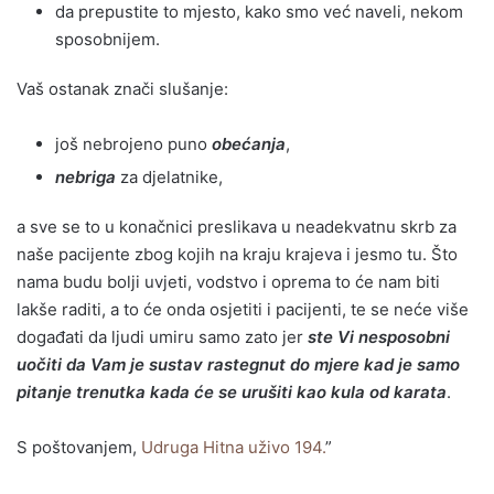
da prepustite to mjesto, kako smo već naveli, nekom
sposobnijem.
Vaš ostanak znači slušanje:
još nebrojeno puno
obećanja
,
nebriga
za djelatnike,
a sve se to u konačnici preslikava u neadekvatnu skrb za
naše pacijente zbog kojih na kraju krajeva i jesmo tu. Što
nama budu bolji uvjeti, vodstvo i oprema to će nam biti
lakše raditi, a to će onda osjetiti i pacijenti, te se neće više
događati da ljudi umiru samo zato jer
ste Vi nesposobni
uočiti da Vam je sustav rastegnut do mjere kad je samo
pitanje trenutka kada će se urušiti kao kula od karata
.
S poštovanjem,
Udruga Hitna uživo 194.
”