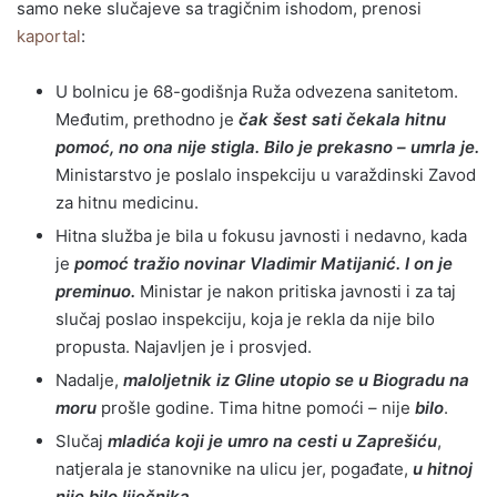
samo neke slučajeve sa tragičnim ishodom, prenosi
kaportal
:
U bolnicu je 68-godišnja Ruža odvezena sanitetom.
Međutim, prethodno je
čak šest sati čekala hitnu
pomoć, no ona nije stigla.
Bilo je prekasno – umrla je.
Ministarstvo je poslalo inspekciju u varaždinski Zavod
za hitnu medicinu.
Hitna služba je bila u fokusu javnosti i nedavno, kada
je
pomoć tražio novinar Vladimir Matijanić. I on je
preminuo.
Ministar je nakon pritiska javnosti i za taj
slučaj poslao inspekciju, koja je rekla da nije bilo
propusta. Najavljen je i prosvjed.
Nadalje,
maloljetnik iz Gline utopio se u Biogradu na
moru
prošle godine. Tima hitne pomoći – nije
bilo
.
Slučaj
mladića koji je umro na cesti u Zaprešiću
,
natjerala je stanovnike na ulicu jer, pogađate,
u hitnoj
nije bilo liječnika.