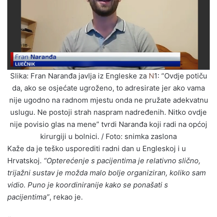
Slika: Fran Naranđa javlja iz Engleske za
N
1: “Ovdje potiču
da, ako se osjećate ugroženo, to adresirate jer ako vama
nije ugodno na radnom mjestu onda ne pružate adekvatnu
uslugu. Ne postoji strah naspram nadređenih. Nitko ovdje
nije povisio glas na mene” tvrdi Naranđa koji radi na općoj
kirurgiji u bolnici. / Foto: snimka zaslona
Kaže da je teško usporediti radni dan u Engleskoj i u
Hrvatskoj.
“Opterećenje s pacijentima je relativno slično,
trijažni sustav je možda malo bolje organiziran, koliko sam
vidio. Puno je koordiniranije kako se ponašati s
pacijentima”
, rekao je.