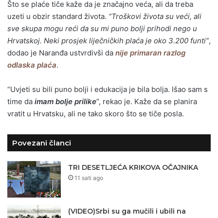
Što se plaće tiče kaže da je značajno veća, ali da treba
uzeti u obzir standard života.
“Troškovi života su veći, ali
sve skupa mogu reći da su mi puno bolji prihodi nego u
Hrvatskoj. Neki prosjek liječničkih plaća je oko 3.200 funti”
,
dodao je Naranđa ustvrdivši da
nije primaran razlog
odlaska plaća
.
“Uvjeti su bili puno bolji i edukacija je bila bolja. Išao sam s
time da
imam bolje prilike
”, rekao je. Kaže da se planira
vratit u Hrvatsku, ali ne tako skoro što se tiče posla.
Povezani članci
TRI DESETLJEĆA KRIKOVA OČAJNIKA
11 sati ago
(VIDEO)Srbi su ga mučili i ubili na