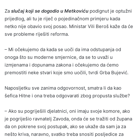
Za
slučaj koji se dogodio u Metkoviću
podignut je optužni
prijedlog, ali tu je riječ o pojedinačnom primjeru kada
netko nije obavio svoj posao. Ministar Vili Beroš kaže da će
sve probleme riješiti reforma.
– Mi očekujemo da kada se uoči da ima odstupanja od
onoga što su moderne smjernice, da se to uvaži u
izmjenama i dopunama zakona i očekujemo da ćemo
premostiti neke stvari koje smo uočili, tvrdi Grba Bujević.
Naposljetku sve zanima odgovornost, smatra li da kao
šefica Hitne i ona treba odgovarati zbog propusta službe?
– Ako su pogriješili djelatnici, oni imaju svoje komore, ako
je pogriješio ravnatelj Zavoda, onda će se tražiti od župana
da on pokrene svoj postupak, ako se ukaže da sam ja za
nešto kriva, naravno, svatko treba snositi posljedice za