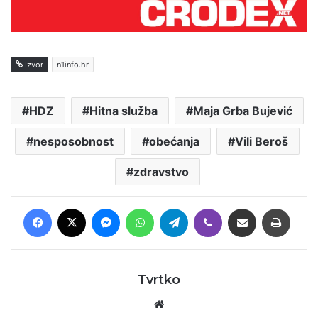
Izvor
n1info.hr
HDZ
Hitna služba
Maja Grba Bujević
nesposobnost
obećanja
Vili Beroš
zdravstvo
Facebook
X
Messenger
WhatsApp
Telegram
Viber
Podijeli putem E-maila
Printaj
Tvrtko
Website