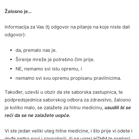
Žalosno je…
Informacija za Vas (tj odgovor na pitanje na koje niste dali
odgovor):
da, premalo nas je.
Širenje mreže je potrebno čim prije.
NE, nemamo svi istu opremu, i
nemamo svi svu opremu propisanu pravilnicima.
Također, uzevši u obzir da ste saborska zastupnica, te
podpredsjednica saborskog odbora za zdravstvo, žalosno
je koliko malo, se zalažete za hitnu medicinu,
usudili bi se
reći da se ne zalažete uopće.
Vi ste jedan veliki uteg hitne medicine, i što prije vi odete i
dođe netko novi i sposobniji, ili se ugasi HZHM te prebaci