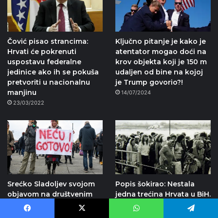
Čović pisao strancima:
Ključno pitanje je kako je
Hrvati će pokrenuti
atentator mogao doći na
uspostavu federalne
krov objekta koji je 150 m
jedinice ako ih se pokuša
udaljen od bine na kojoj
pretvoriti u nacionalnu
je Trump govorio?!
manjinu
14/07/2024
23/03/2022
Srećko Sladoljev svojom
Popis šokirao: Nestala
objavom na društvenim
jedna trećina Hrvata u BiH.
mrežama posramio portal
Etničko čišćenje!?
index hr
26/05/2021
Facebook
X
WhatsApp
Telegram