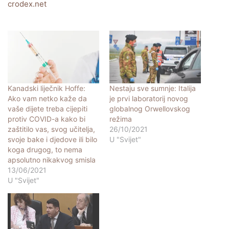
crodex.net
Kanadski liječnik Hoffe:
Nestaju sve sumnje: Italija
Ako vam netko kaže da
je prvi laboratorij novog
vaše dijete treba cijepiti
globalnog Orwellovskog
protiv COVID-a kako bi
režima
zaštitilo vas, svog učitelja,
26/10/2021
svoje bake i djedove ili bilo
U "Svijet"
koga drugog, to nema
apsolutno nikakvog smisla
13/06/2021
U "Svijet"