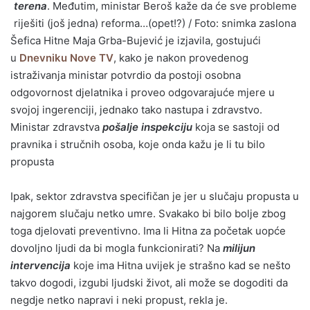
terena
. Međutim, ministar Beroš kaže da će sve probleme
riješiti (još jedna) reforma…(opet!?) / Foto: snimka zaslona
Šefica Hitne Maja Grba-Bujević je izjavila, gostujući
u
Dnevniku Nove TV
, kako je nakon provedenog
istraživanja ministar potvrdio da postoji osobna
odgovornost djelatnika i proveo odgovarajuće mjere u
svojoj ingerenciji, jednako tako nastupa i zdravstvo.
Ministar zdravstva
pošalje inspekciju
koja se sastoji od
pravnika i stručnih osoba, koje onda kažu je li tu bilo
propusta
Ipak, sektor zdravstva specifičan je jer u slučaju propusta u
najgorem slučaju netko umre. Svakako bi bilo bolje zbog
toga djelovati preventivno. Ima li Hitna za početak uopće
dovoljno ljudi da bi mogla funkcionirati? Na
milijun
intervencija
koje ima Hitna uvijek je strašno kad se nešto
takvo dogodi, izgubi ljudski život, ali može se dogoditi da
negdje netko napravi i neki propust, rekla je.