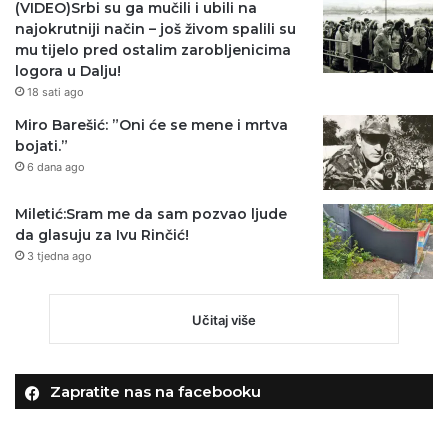
(VIDEO)Srbi su ga mučili i ubili na
najokrutniji način – još živom spalili su
mu tijelo pred ostalim zarobljenicima
logora u Dalju!
18 sati ago
Miro Barešić: ”Oni će se mene i mrtva
bojati.”
6 dana ago
Miletić:Sram me da sam pozvao ljude
da glasuju za Ivu Rinčić!
3 tjedna ago
Učitaj više
Zapratite nas na facebooku