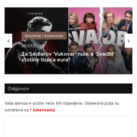
Kolumne i komentari
06/07/2026
Za Sedlarov ‘Vukovar’ nula, a ‘Svadbi’
stotine tisuća eura?
Odgovori
Vaša adresa e-pošte neće biti objavljena.
Obavezna polja su
označena sa
* (obavezno)
K
o