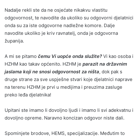
Nadalje rekli ste da ne osjećate nikakvu vlastitu
odgovornost, te navodite da ukoliko su odgovorni djelatnici
onda su za iste odgovorne nadležne komore. Dalje
navodite ukoliko je kriv ravnatelj, onda je odgovorna
županija.
A mi se pitamo
čemu Vi uopće onda služite?
Vi kao osoba i
HZHM kao takav općenito. HZHM je
parazit na državnim
jaslama koji ne snosi odgovornost za ništa
, dok pak s
druge strane za sve uspješne stvari koje djelatnici naprave
na terenu HZHM je prvi u medijima i preuzima zasluge
preko leđa djelatnika!
Upitani ste imamo li dovoljno ljudi i imamo li svi adekvatnu i
dovoljno opreme. Naravno koncizan odgovor niste dali.
Spominjete brodove, HEMS, specijalizacije. Međutim to