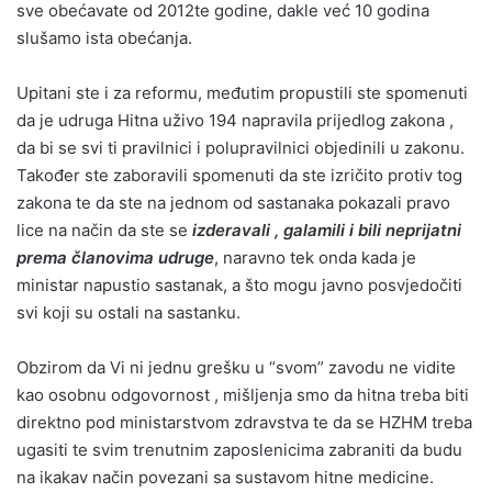
sve obećavate od 2012te godine, dakle već 10 godina
slušamo ista obećanja.
Upitani ste i za reformu, međutim propustili ste spomenuti
da je udruga Hitna uživo 194 napravila prijedlog zakona ,
da bi se svi ti pravilnici i polupravilnici objedinili u zakonu.
Također ste zaboravili spomenuti da ste izričito protiv tog
zakona te da ste na jednom od sastanaka pokazali pravo
lice na način da ste se
izderavali , galamili i bili neprijatni
prema članovima udruge
, naravno tek onda kada je
ministar napustio sastanak, a što mogu javno posvjedočiti
svi koji su ostali na sastanku.
Obzirom da Vi ni jednu grešku u “svom” zavodu ne vidite
kao osobnu odgovornost , mišljenja smo da hitna treba biti
direktno pod ministarstvom zdravstva te da se HZHM treba
ugasiti te svim trenutnim zaposlenicima zabraniti da budu
na ikakav način povezani sa sustavom hitne medicine.