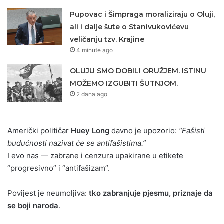
Pupovac i Šimpraga moraliziraju o Oluji,
ali i dalje šute o Stanivukovićevu
veličanju tzv. Krajine
4 minute ago
OLUJU SMO DOBILI ORUŽJEM. ISTINU
MOŽEMO IZGUBITI ŠUTNJOM.
2 dana ago
Američki političar
Huey Long
davno je upozorio:
“Fašisti
budućnosti nazivat će se antifašistima.”
I evo nas — zabrane i cenzura upakirane u etikete
“progresivno” i “antifašizam”.
Povijest je neumoljiva:
tko zabranjuje pjesmu, priznaje da
se boji naroda
.