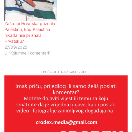
Zašto bi Hrvatska priznala
Palestinu, kad Palestina
nikada nije priznala
Hrvatsku?
27/09/2025
U "Kolumne i komentari"
POŠALJITE NAM VAŠU VIJEST