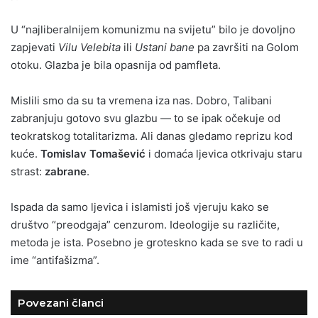
U “najliberalnijem komunizmu na svijetu” bilo je dovoljno
zapjevati
Vilu Velebita
ili
Ustani bane
pa završiti na Golom
otoku. Glazba je bila opasnija od pamfleta.
Mislili smo da su ta vremena iza nas. Dobro, Talibani
zabranjuju gotovo svu glazbu — to se ipak očekuje od
teokratskog totalitarizma. Ali danas gledamo reprizu kod
kuće.
Tomislav Tomašević
i domaća ljevica otkrivaju staru
strast:
zabrane
.
Ispada da samo ljevica i islamisti još vjeruju kako se
društvo “preodgaja” cenzurom. Ideologije su različite,
metoda je ista. Posebno je groteskno kada se sve to radi u
ime “antifašizma”.
Povezani članci