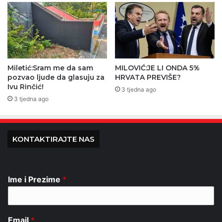
Miletić:Sram me da sam
MILOVIĆ:JE LI ONDA 5%
pozvao ljude da glasuju za
HRVATA PREVIŠE?
Ivu Rinčić!
3 tjedna ago
3 tjedna ago
KONTAKTIRAJTE NAS
Ime i Prezime
*
Email
*