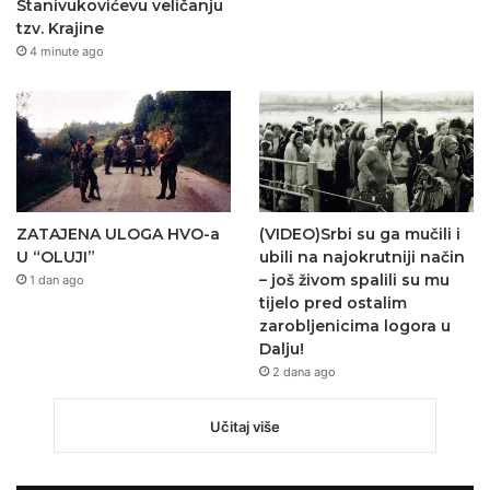
Stanivukovićevu veličanju
tzv. Krajine
4 minute ago
ZATAJENA ULOGA HVO-a
(VIDEO)Srbi su ga mučili i
U “OLUJI”
ubili na najokrutniji način
– još živom spalili su mu
1 dan ago
tijelo pred ostalim
zarobljenicima logora u
Dalju!
2 dana ago
Učitaj više