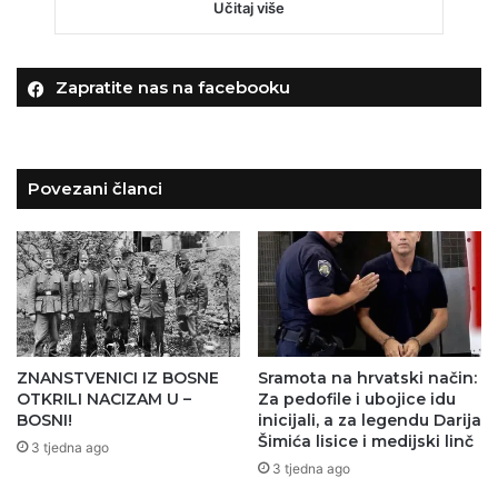
Učitaj više
Zapratite nas na facebooku
Povezani članci
ZNANSTVENICI IZ BOSNE
Sramota na hrvatski način:
OTKRILI NACIZAM U –
Za pedofile i ubojice idu
BOSNI!
inicijali, a za legendu Darija
Šimića lisice i medijski linč
3 tjedna ago
3 tjedna ago