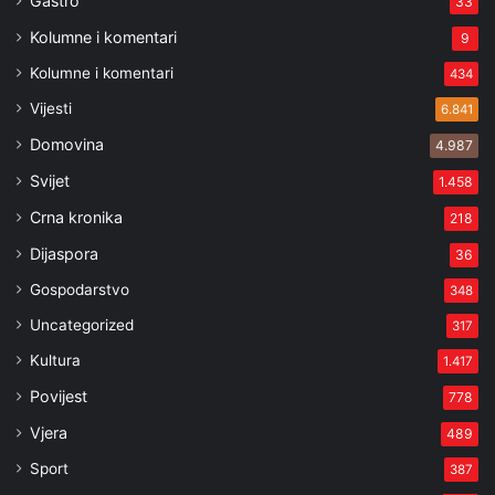
Gastro
33
Kolumne i komentari
9
Kolumne i komentari
434
Vijesti
6.841
Domovina
4.987
Svijet
1.458
Crna kronika
218
Dijaspora
36
Gospodarstvo
348
Uncategorized
317
Kultura
1.417
Povijest
778
Vjera
489
Sport
387