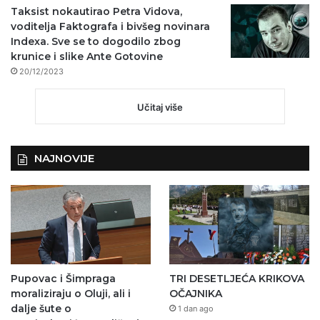
Taksist nokautirao Petra Vidova,
voditelja Faktografa i bivšeg novinara
Indexa. Sve se to dogodilo zbog
krunice i slike Ante Gotovine
20/12/2023
Učitaj više
NAJNOVIJE
Pupovac i Šimpraga
TRI DESETLJEĆA KRIKOVA
moraliziraju o Oluji, ali i
OČAJNIKA
dalje šute o
1 dan ago