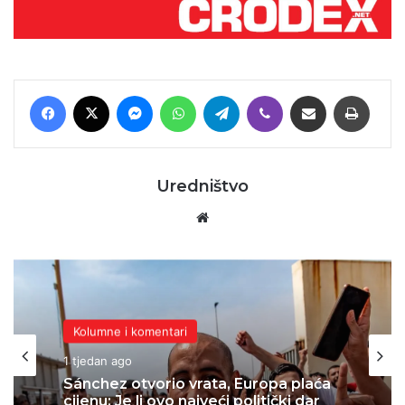
Facebook
X
Messenger
WhatsApp
Telegram
Viber
Podijeli putem E-maila
Printaj
Uredništvo
Website
Kolumne i komentari
1 tjedan ago
Sánchez otvorio vrata, Europa plaća
cijenu: Je li ovo najveći politički dar