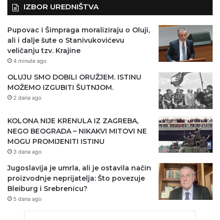
IZBOR UREDNIŠTVA
Pupovac i Šimpraga moraliziraju o Oluji,
ali i dalje šute o Stanivukovićevu
veličanju tzv. Krajine
4 minute ago
OLUJU SMO DOBILI ORUŽJEM. ISTINU
MOŽEMO IZGUBITI ŠUTNJOM.
2 dana ago
KOLONA NIJE KRENULA IZ ZAGREBA,
NEGO BEOGRADA – NIKAKVI MITOVI NE
MOGU PROMIJENITI ISTINU
3 dana ago
Jugoslavija je umrla, ali je ostavila način
proizvodnje neprijatelja: Što povezuje
Bleiburg i Srebrenicu?
5 dana ago