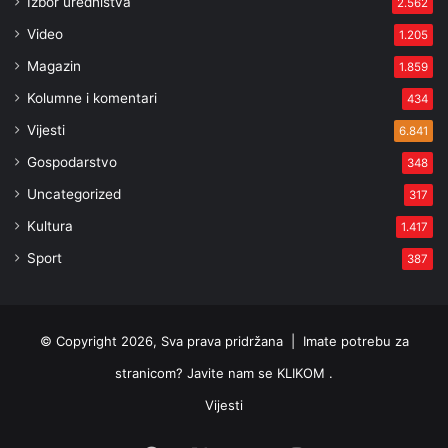
Izbor uredništva
2.562
Video
1.205
Magazin
1.859
Kolumne i komentari
434
Vijesti
6.841
Gospodarstvo
348
Uncategorized
317
Kultura
1.417
Sport
387
© Copyright 2026, Sva prava pridržana |
Imate potrebu za
stranicom? Javite nam se KLIKOM .
Vijesti