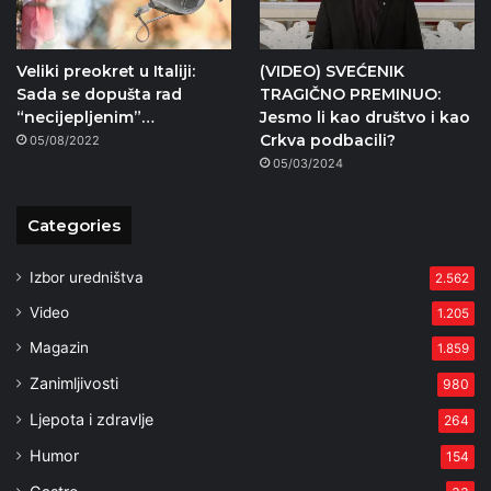
Veliki preokret u Italiji:
(VIDEO) SVEĆENIK
Sada se dopušta rad
TRAGIČNO PREMINUO:
“necijepljenim”…
Jesmo li kao društvo i kao
Crkva podbacili?
05/08/2022
05/03/2024
Categories
Izbor uredništva
2.562
Video
1.205
Magazin
1.859
Zanimljivosti
980
Ljepota i zdravlje
264
Humor
154