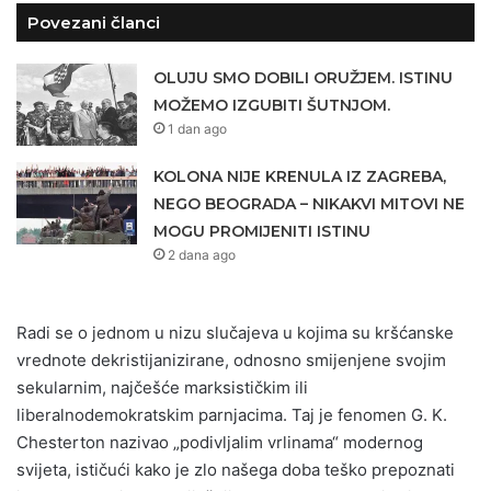
Povezani članci
OLUJU SMO DOBILI ORUŽJEM. ISTINU
MOŽEMO IZGUBITI ŠUTNJOM.
1 dan ago
KOLONA NIJE KRENULA IZ ZAGREBA,
NEGO BEOGRADA – NIKAKVI MITOVI NE
MOGU PROMIJENITI ISTINU
2 dana ago
Radi se o jednom u nizu slučajeva u kojima su kršćanske
vrednote dekristijanizirane, odnosno smijenjene svojim
sekularnim, najčešće marksističkim ili
liberalnodemokratskim parnjacima. Taj je fenomen G. K.
Chesterton nazivao „podivljalim vrlinama“ modernog
svijeta, ističući kako je zlo našega doba teško prepoznati