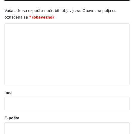
“problematičnim”
Vaša adresa e-pošte neće biti objavljena.
Obavezna polja su
označena sa
* (obavezno)
K
o
m
e
n
t
a
r
Ime
*
(
o
E-pošta
b