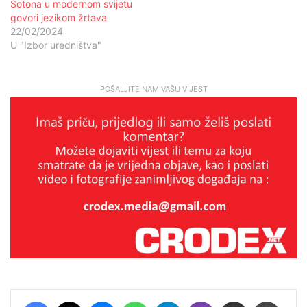
Sotona u modernom svijetu
govori jezikom žrtava
22/02/2024
U "Izbor uredništva"
POŠALJITE NAM VAŠU VIJEST
Facebook
X
Messenger
WhatsApp
Telegram
Viber
Podijeli putem E-maila
Printaj