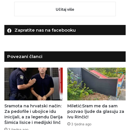
Učitaj više
Zapratite nas na facebooku
Povezani članci
Sramota na hrvatski način:
Miletić:Sram me da sam
Za pedofile i ubojice idu
pozvao ljude da glasuju za
inicijali, a za legendu Darija
Ivu Rinčić!
Šimića lisice i medijski linč
3 tjedna ago
3 tjedna ago