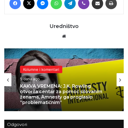
Uredništvo
Website
Kolumne i komentari
Kolumne i komentari
6 dana ago
5 dana ago
Sánchez otvorio vrata, Europa plaća
cijenu: Je li ovo najveći politički dar
europskoj desnici?
KAKVA VREMENA: J.K. Rowling
otvorila centar za pomoć silovanim
Odgovori
ženama, Amnesty ga proglasio