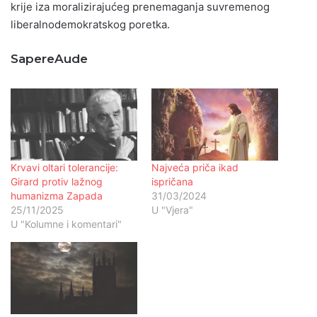
krije iza moralizirajućeg prenemaganja suvremenog
liberalnodemokratskog poretka.
SapereAude
Krvavi oltari tolerancije:
Najveća priča ikad
Girard protiv lažnog
ispričana
humanizma Zapada
31/03/2024
25/11/2025
U "Vjera"
U "Kolumne i komentari"