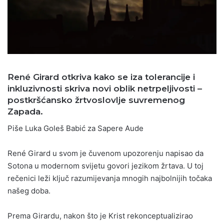
René Girard otkriva kako se iza tolerancije i
inkluzivnosti skriva novi oblik netrpeljivosti –
postkršćansko žrtvoslovlje suvremenog
Zapada.
Piše Luka Goleš Babić za Sapere Aude
René Girard u svom je čuvenom upozorenju napisao da
Sotona u modernom svijetu govori jezikom žrtava. U toj
rečenici leži ključ razumijevanja mnogih najbolnijih točaka
našeg doba.
Prema Girardu, nakon što je Krist rekonceptualizirao