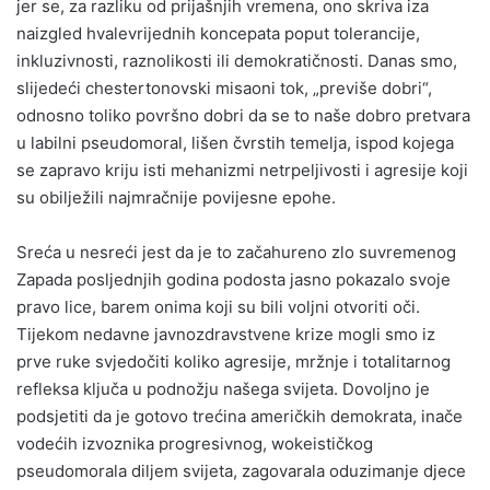
jer se, za razliku od prijašnjih vremena, ono skriva iza
naizgled hvalevrijednih koncepata poput tolerancije,
inkluzivnosti, raznolikosti ili demokratičnosti. Danas smo,
slijedeći chestertonovski misaoni tok, „previše dobri“,
odnosno toliko površno dobri da se to naše dobro pretvara
u labilni pseudomoral, lišen čvrstih temelja, ispod kojega
se zapravo kriju isti mehanizmi netrpeljivosti i agresije koji
su obilježili najmračnije povijesne epohe.
Sreća u nesreći jest da je to začahureno zlo suvremenog
Zapada posljednjih godina podosta jasno pokazalo svoje
pravo lice, barem onima koji su bili voljni otvoriti oči.
Tijekom nedavne javnozdravstvene krize mogli smo iz
prve ruke svjedočiti koliko agresije, mržnje i totalitarnog
refleksa ključa u podnožju našega svijeta. Dovoljno je
podsjetiti da je gotovo trećina američkih demokrata, inače
vodećih izvoznika progresivnog, wokeističkog
pseudomorala diljem svijeta, zagovarala oduzimanje djece