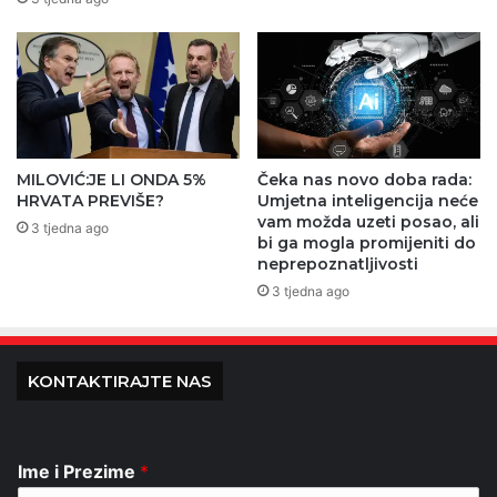
MILOVIĆ:JE LI ONDA 5%
Čeka nas novo doba rada:
HRVATA PREVIŠE?
Umjetna inteligencija neće
vam možda uzeti posao, ali
3 tjedna ago
bi ga mogla promijeniti do
neprepoznatljivosti
3 tjedna ago
KONTAKTIRAJTE NAS
Ime i Prezime
*