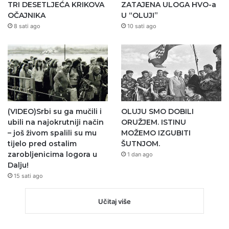
TRI DESETLJEĆA KRIKOVA
ZATAJENA ULOGA HVO-a
OČAJNIKA
U “OLUJI”
8 sati ago
10 sati ago
(VIDEO)Srbi su ga mučili i
OLUJU SMO DOBILI
ubili na najokrutniji način
ORUŽJEM. ISTINU
– još živom spalili su mu
MOŽEMO IZGUBITI
tijelo pred ostalim
ŠUTNJOM.
zarobljenicima logora u
1 dan ago
Dalju!
15 sati ago
Učitaj više