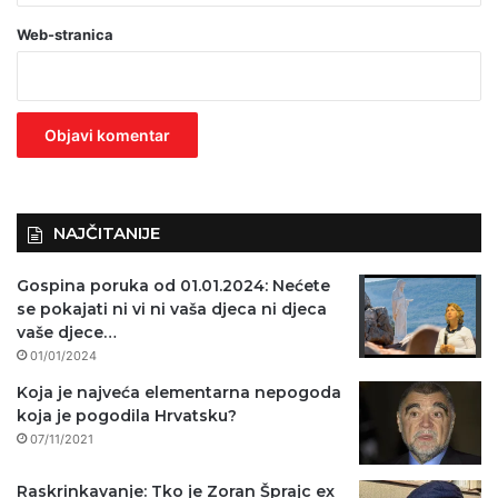
a
Web-stranica
v
e
z
n
o
)
NAJČITANIJE
Gospina poruka od 01.01.2024: Nećete
se pokajati ni vi ni vaša djeca ni djeca
vaše djece…
01/01/2024
Koja je najveća elementarna nepogoda
koja je pogodila Hrvatsku?
07/11/2021
Raskrinkavanje: Tko je Zoran Šprajc ex