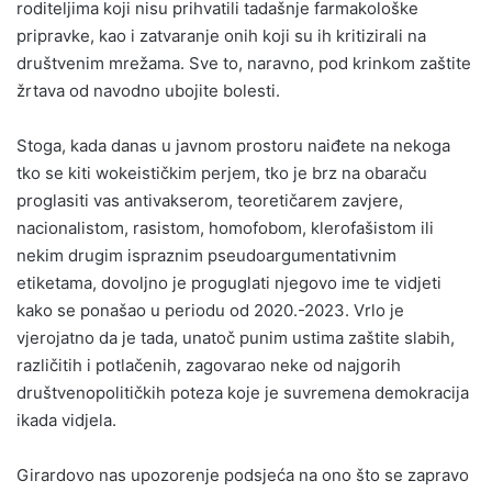
roditeljima koji nisu prihvatili tadašnje farmakološke
pripravke, kao i zatvaranje onih koji su ih kritizirali na
društvenim mrežama. Sve to, naravno, pod krinkom zaštite
žrtava od navodno ubojite bolesti.
Stoga, kada danas u javnom prostoru naiđete na nekoga
tko se kiti wokeističkim perjem, tko je brz na obaraču
proglasiti vas antivakserom, teoretičarem zavjere,
nacionalistom, rasistom, homofobom, klerofašistom ili
nekim drugim ispraznim pseudoargumentativnim
etiketama, dovoljno je proguglati njegovo ime te vidjeti
kako se ponašao u periodu od 2020.-2023. Vrlo je
vjerojatno da je tada, unatoč punim ustima zaštite slabih,
različitih i potlačenih, zagovarao neke od najgorih
društvenopolitičkih poteza koje je suvremena demokracija
ikada vidjela.
Girardovo nas upozorenje podsjeća na ono što se zapravo