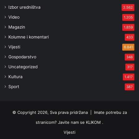
Izbor uredništva
2.562
Video
1.205
Magazin
1.859
Kolumne i komentari
433
Vijesti
6.841
Gospodarstvo
348
Uncategorized
317
Kultura
1.417
Sport
387
© Copyright 2026, Sva prava pridržana |
Imate potrebu za
stranicom? Javite nam se KLIKOM .
Vijesti