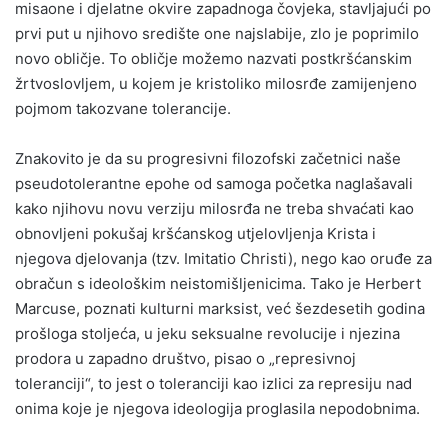
misaone i djelatne okvire zapadnoga čovjeka, stavljajući po
prvi put u njihovo središte one najslabije, zlo je poprimilo
novo obličje. To obličje možemo nazvati postkršćanskim
žrtvoslovljem, u kojem je kristoliko milosrđe zamijenjeno
pojmom takozvane tolerancije.
Znakovito je da su progresivni filozofski začetnici naše
pseudotolerantne epohe od samoga početka naglašavali
kako njihovu novu verziju milosrđa ne treba shvaćati kao
obnovljeni pokušaj kršćanskog utjelovljenja Krista i
njegova djelovanja (tzv. Imitatio Christi), nego kao oruđe za
obračun s ideološkim neistomišljenicima. Tako je Herbert
Marcuse, poznati kulturni marksist, već šezdesetih godina
prošloga stoljeća, u jeku seksualne revolucije i njezina
prodora u zapadno društvo, pisao o „represivnoj
toleranciji“, to jest o toleranciji kao izlici za represiju nad
onima koje je njegova ideologija proglasila nepodobnima.