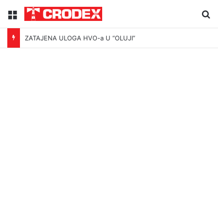
Menu
Tr
ZATAJENA ULOGA HVO-a U “OLUJI”