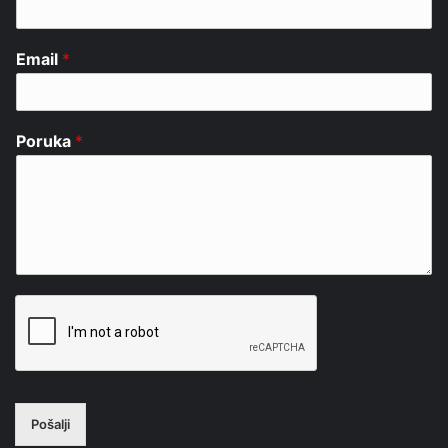
Email
*
Poruka
*
Pošalji