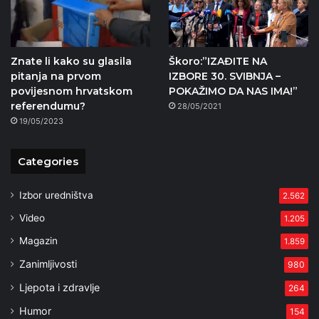
Znate li kako su glasila
Škoro:”IZAĐITE NA
pitanja na prvom
IZBORE 30. SVIBNJA –
povijesnom hrvatskom
POKAŽIMO DA NAS IMA!”
referendumu?
28/05/2021
19/05/2023
Categories
Izbor uredništva
2.562
Video
1.205
Magazin
1.859
Zanimljivosti
980
Ljepota i zdravlje
264
Humor
154