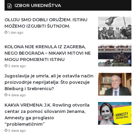
IZBOR UREDNIŠTVA
OLUJU SMO DOBILI ORUŽJEM. ISTINU
MOŽEMO IZGUBITI ŠUTNJOM.
1 dan ago
KOLONA NIJE KRENULA IZ ZAGREBA,
NEGO BEOGRADA – NIKAKVI MITOVI NE
MOGU PROMIJENITI ISTINU
2 dana ago
Jugoslavija je umrla, ali je ostavila način
proizvodnje neprijatelja: Što povezuje
Bleiburg i Srebrenicu?
4 dana ago
KAKVA VREMENA: J.K. Rowling otvorila
centar za pomoć silovanim ženama,
Amnesty ga proglasio
“problematičnim”
5 dana ago