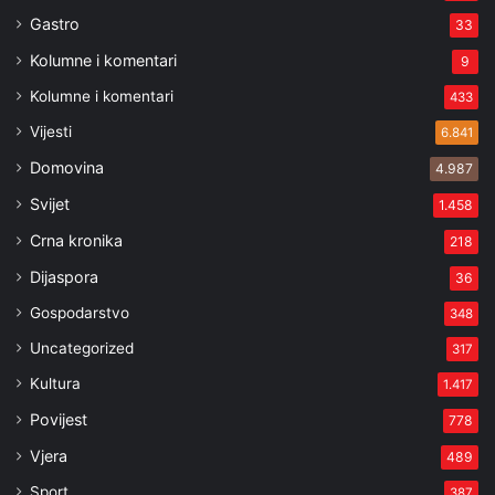
Gastro
33
Kolumne i komentari
9
Kolumne i komentari
433
Vijesti
6.841
Domovina
4.987
Svijet
1.458
Crna kronika
218
Dijaspora
36
Gospodarstvo
348
Uncategorized
317
Kultura
1.417
Povijest
778
Vjera
489
Sport
387