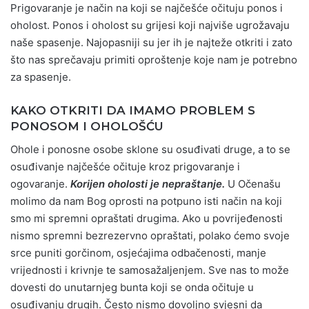
Prigovaranje je način na koji se najčešće očituju ponos i
oholost. Ponos i oholost su grijesi koji najviše ugrožavaju
naše spasenje. Najopasniji su jer ih je najteže otkriti i zato
što nas sprečavaju primiti oproštenje koje nam je potrebno
za spasenje.
KAKO OTKRITI DA IMAMO PROBLEM S
PONOSOM I OHOLOŠĆU
Ohole i ponosne osobe sklone su osuđivati druge, a to se
osuđivanje najčešće očituje kroz prigovaranje i
ogovaranje.
Korijen oholosti je nepraštanje.
U Očenašu
molimo da nam Bog oprosti na potpuno isti način na koji
smo mi spremni opraštati drugima. Ako u povrijeđenosti
nismo spremni bezrezervno opraštati, polako ćemo svoje
srce puniti gorčinom, osjećajima odbačenosti, manje
vrijednosti i krivnje te samosažaljenjem. Sve nas to može
dovesti do unutarnjeg bunta koji se onda očituje u
osuđivanju drugih. Često nismo dovoljno svjesni da