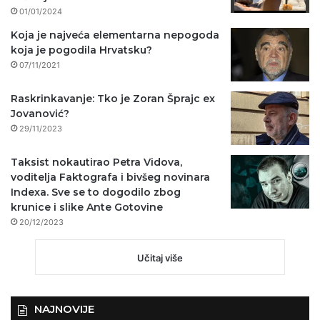
01/01/2024
Koja je najveća elementarna nepogoda
koja je pogodila Hrvatsku?
07/11/2021
Raskrinkavanje: Tko je Zoran Šprajc ex
Jovanović?
29/11/2023
Taksist nokautirao Petra Vidova,
voditelja Faktografa i bivšeg novinara
Indexa. Sve se to dogodilo zbog
krunice i slike Ante Gotovine
20/12/2023
Učitaj više
NAJNOVIJE