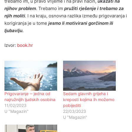
trebamo im, u pravo vrijeme i na pravi način,
ukazati na
njihov problem
. Trebamo im
pružiti rješenje i trebamo za
njih moliti
. I na kraju, osnovna razlika između prigovaranja i
korigiranja je u tome
jesmo li motivirani gorčinom ili
ljubavlju.
Izvor:
book.hr
Prigovaranje ‒ jedna od
Sedam glavnih grijeha i
najružnijih ljudskih osobina
kreposti kojima ih možemo
11/02/2023
pobijediti
U "Magazin"
22/03/2023
U "Magazin"