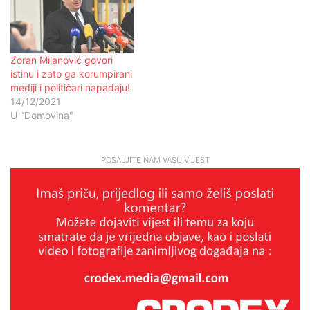
Zoran Milanović govori
istinu i zato ga korumpirani
mediji i političari napadaju!
14/12/2021
U "Domovina"
POŠALJITE NAM VAŠU VIJEST