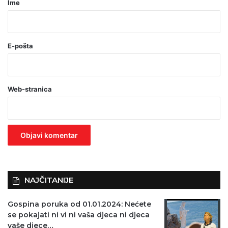
Ime
*
(
o
E-pošta
b
a
Web-stranica
v
e
z
n
o
)
NAJČITANIJE
Gospina poruka od 01.01.2024: Nećete
se pokajati ni vi ni vaša djeca ni djeca
vaše djece…