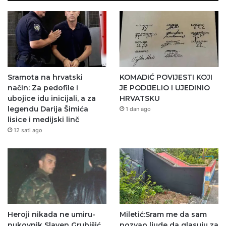
Sramota na hrvatski
KOMADIĆ POVIJESTI KOJI
način: Za pedofile i
JE PODIJELIO I UJEDINIO
ubojice idu inicijali, a za
HRVATSKU
legendu Darija Šimića
1 dan ago
lisice i medijski linč
12 sati ago
Heroji nikada ne umiru-
Miletić:Sram me da sam
pukovnik Slaven Grubišić
pozvao ljude da glasuju za