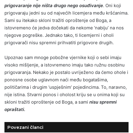
prigovaranje nije ništa drugo nego osuđivanje
. Oni koji
prigovaraju jedni su od najvećih licemjera među kršćanima.
Sami su itekako skloni tražiti oproštenje od Boga, a
istovremeno će jedva dočekati da nekome ‘nabiju’ na nos
njegove pogreške. Jednako tako, ti licemjerni i oholi
prigovarači nisu spremni prihvatiti prigovore drugih.
Upoznao sam mnoge pobožne vjernike koji o sebi imaju
visoko mišljenje, a istovremeno imaju tako ružnu osobinu
prigovaranja. Nekako je postalo uvriježeno da ćemo ohole i
ponosne osobe uglavnom naći među bogatašima,
političarima i drugim ‘uspješnim’ pojedincima. To, naravno,
nije istina. Stvarni ponos i oholost kriju se u onima koji su
skloni tražiti oproštenje od Boga, a sami
nisu spremni
opraštati.
Povezani članci