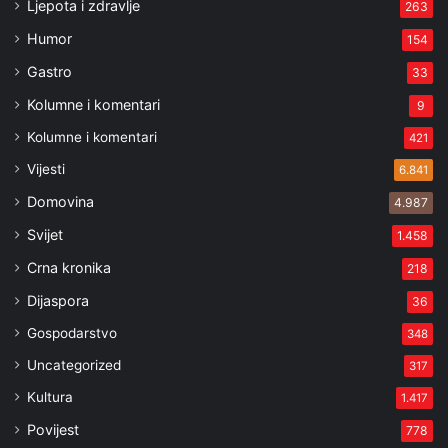
Ljepota i zdravlje
263
Humor
154
Gastro
33
Kolumne i komentari
9
Kolumne i komentari
421
Vijesti
6.841
Domovina
4.987
Svijet
1.458
Crna kronika
218
Dijaspora
36
Gospodarstvo
348
Uncategorized
317
Kultura
1.417
Povijest
778