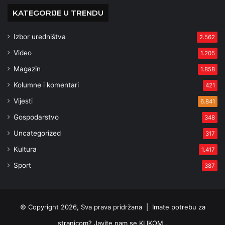
KATEGORIJE U TRENDU
Izbor uredništva
2.562
Video
1.205
Magazin
1.858
Kolumne i komentari
421
Vijesti
6.841
Gospodarstvo
348
Uncategorized
317
Kultura
1.417
Sport
387
© Copyright 2026, Sva prava pridržana |
Imate potrebu za
stranicom? Javite nam se KLIKOM .