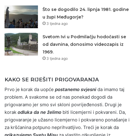
Što se dogodilo 24. lipnja 1981. godine
u župi Međugorje?
3 tjedna ago
Svetom Ivi u Podmilačju hodočasti se
od davnina, donosimo videozapis iz
1969.
3 tjedna ago
KAKO SE RIJEŠITI PRIGOVARANJA
Prvo je korak da uopće
postanemo svjesni
da imamo taj
problem. A svakome se od nas ponekad dogodi da
prigovaramo jer smo svi skloni povrijeđenosti. Drugi je
korak
odluka da ne želimo
biti licemjerni i pokvareni. Da,
prigovaranje je užasno licemjerno i pokvareno ponašanje i
za kršćanina potpuno neprihvatljivo. Treći je korak da
prikazujemo Svetu Misu
za vlastito otkupljenje iz