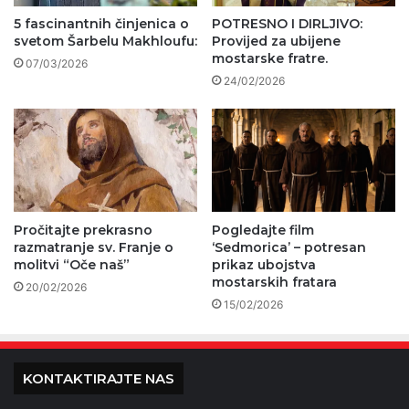
5 fascinantnih činjenica o
POTRESNO I DIRLJIVO:
svetom Šarbelu Makhloufu:
Provijed za ubijene
mostarske fratre.
07/03/2026
24/02/2026
Pročitajte prekrasno
Pogledajte film
razmatranje sv. Franje o
‘Sedmorica’ – potresan
molitvi “Oče naš”
prikaz ubojstva
mostarskih fratara
20/02/2026
15/02/2026
KONTAKTIRAJTE NAS