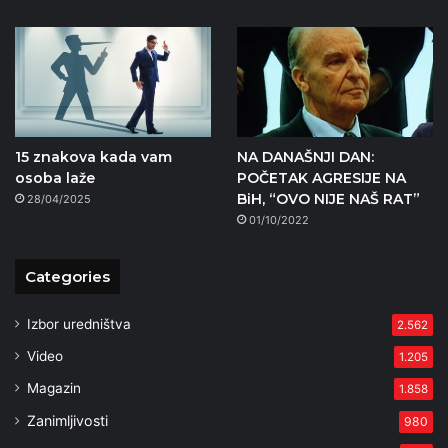
15 znakova kada vam
NA DANAŠNJI DAN:
osoba laže
POČETAK AGRESIJE NA
BiH, “OVO NIJE NAŠ RAT”
28/04/2025
01/10/2022
Categories
Izbor uredništva
2.562
Video
1.205
Magazin
1.858
Zanimljivosti
980