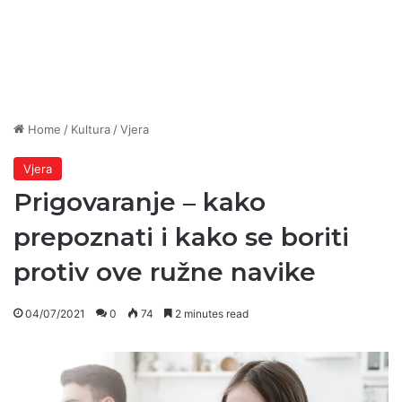
Home
/
Kultura
/
Vjera
Vjera
Prigovaranje ‒ kako
prepoznati i kako se boriti
protiv ove ružne navike
04/07/2021
0
74
2 minutes read