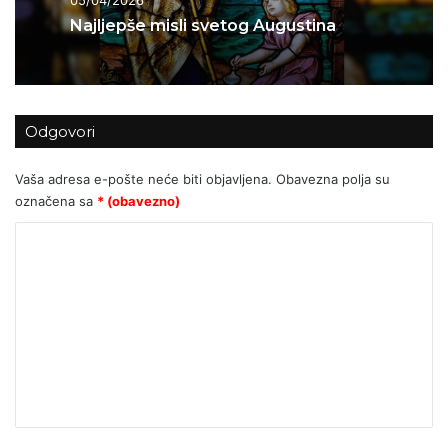
05/04/2026
Najljepše misli svetog Augustina
Odgovori
Vaša adresa e-pošte neće biti objavljena.
Obavezna polja su
označena sa
* (obavezno)
K
o
m
e
n
t
a
r