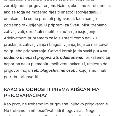
zarobljenosti prigovaranjem. Naime, ako smo zarobljeni, tj.
ako se toga ne možemo riješiti unatoč ispovijedanju i
odlukama da ćemo prestati prigovarati, tada nam je
potrebno otkupljenje. U pripremi za Svetu Misu trebamo
zahvaljivati, opraštati i moliti za nutarnje iscjeljenje.
Adekvatnom pripremom za Misu steći ćemo naviku
praštanja, zahvaljivanja i blagoslivljanja, koja će nas čuvati
od grijeha prigovaranja. Četvrti korak je da svaki put
kad
dođemo u napast prigovarati, odustanemo
, prikažemo taj
napor na neku plemenitu molitvenu nakanu i, umjesto da
prigovorimo,
u sebi blagoslovimo osob
u kojoj smo imali
potrebu prigovoriti.
KAKO SE ODNOSITI PREMA KRŠĆANIMA
PRIGOVARAČIMA?
Kao prvo, ne trebamo im prigovarati njihovo prigovaranje.
Ne trebamo ih niti osuđivati niti ih ogovarati. Nego,