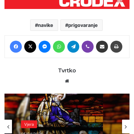
navike
prigovaranje
Facebook
X
Messenger
WhatsApp
Telegram
Viber
Podijeli putem E-maila
Printaj
Tvrtko
Website
Vjera