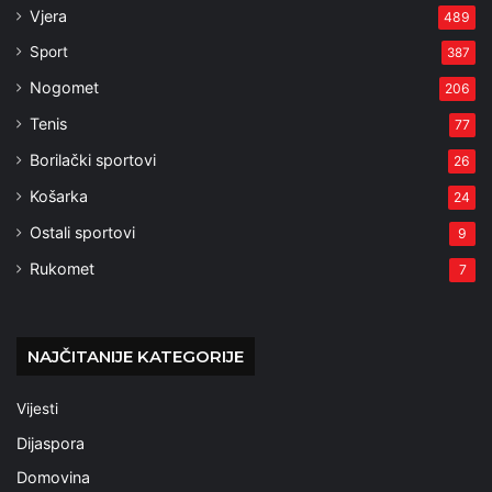
Vjera
489
Sport
387
Nogomet
206
Tenis
77
Borilački sportovi
26
Košarka
24
Ostali sportovi
9
Rukomet
7
NAJČITANIJE KATEGORIJE
Vijesti
Dijaspora
Domovina