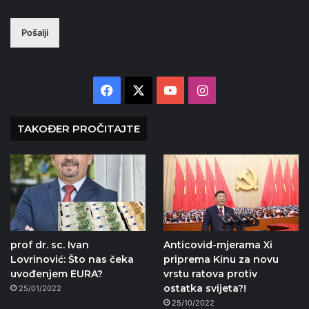
Pošalji
Facebook
X
YouTube
Instagram
TAKOĐER PROČITAJTE
prof dr. sc. Ivan
Anticovid-mjerama Xi
Lovrinović: Što nas čeka
priprema Kinu za novu
uvođenjem EURA?
vrstu ratova protiv
ostatka svijeta?!
25/01/2022
25/10/2022