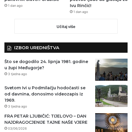
Ivu Rinčić!
1 dan ago
1 dan ago
Učitaj više
IZBOR UREDNIŠTVA
Što se dogodilo 24. lipnja 1981. godine
u župi Međugorje?
3 tjedna ago
Svetom Ivi u Podmilačju hodočasti se
od davnina, donosimo videozapis iz
1969.
3 tjedna ago
FRA PETAR LJUBIČIĆ: TIJELOVO – DAN
NAJDRAGOCJENIJE TAJNE NAŠE VJERE
03/06/2026