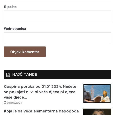
o
E-pošta
b
a
Web-stranica
v
e
z
n
o
)
NAJČITANIJE
Gospina poruka od 01.01.2024: Nećete
se pokajati ni vi ni vaša djeca ni djeca
vaše djece…
01/01/2024
Koja je najveća elementarna nepogoda