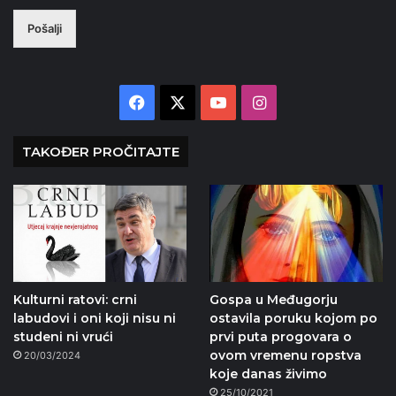
Pošalji
Facebook
X
YouTube
Instagram
TAKOĐER PROČITAJTE
Kulturni ratovi: crni
Gospa u Međugorju
labudovi i oni koji nisu ni
ostavila poruku kojom po
studeni ni vrući
prvi puta progovara o
ovom vremenu ropstva
20/03/2024
koje danas živimo
25/10/2021