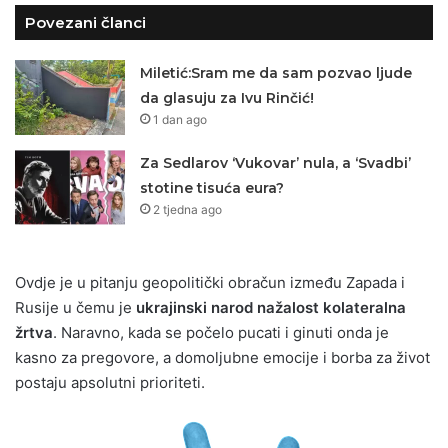
Povezani članci
Miletić:Sram me da sam pozvao ljude
da glasuju za Ivu Rinčić!
1 dan ago
Za Sedlarov ‘Vukovar’ nula, a ‘Svadbi’
stotine tisuća eura?
2 tjedna ago
Ovdje je u pitanju geopolitički obračun između Zapada i
Rusije u čemu je
ukrajinski narod nažalost kolateralna
žrtva
. Naravno, kada se počelo pucati i ginuti onda je
kasno za pregovore, a domoljubne emocije i borba za život
postaju apsolutni prioriteti.