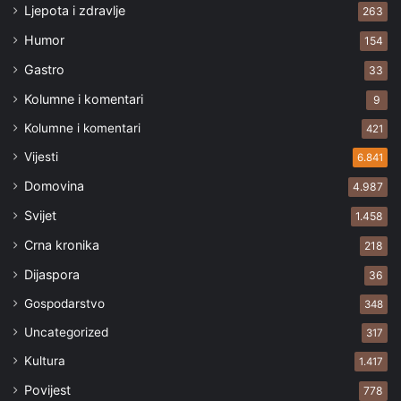
Ljepota i zdravlje
263
Humor
154
Gastro
33
Kolumne i komentari
9
Kolumne i komentari
421
Vijesti
6.841
Domovina
4.987
Svijet
1.458
Crna kronika
218
Dijaspora
36
Gospodarstvo
348
Uncategorized
317
Kultura
1.417
Povijest
778