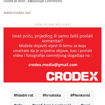
Dosta je bilo!’, zaključuje Lovrinović.
www.crodex.net
POŠALJITE NAM VAŠU VIJEST
hladni rat
hrvatska
Plenković