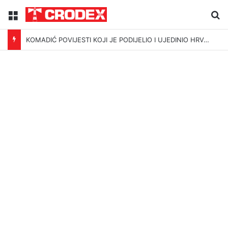
Menu
Tr
KOMADIĆ POVIJESTI KOJI JE PODIJELIO I UJEDINIO HRVATSKU