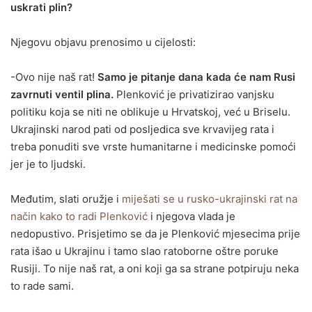
uskrati plin?
Njegovu objavu prenosimo u cijelosti:
-Ovo nije naš rat!
Samo je pitanje dana kada će nam Rusi
zavrnuti ventil plina.
Plenković je privatizirao vanjsku
politiku koja se niti ne oblikuje u Hrvatskoj, već u Briselu.
Ukrajinski narod pati od posljedica sve krvavijeg rata i
treba ponuditi sve vrste humanitarne i medicinske pomoći
jer je to ljudski.
Međutim, slati oružje i
miješati se u rusko-ukrajinski rat na
način kako to radi Plenković
i njegova vlada je
nedopustivo. Prisjetimo se da je Plenković mjesecima prije
rata išao u Ukrajinu i tamo slao ratoborne oštre poruke
Rusiji. To nije naš rat, a oni koji ga sa strane potpiruju neka
to rade sami.