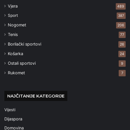
Vjera
489
Sport
387
Nogomet
206
Tenis
77
Borilački sportovi
26
Košarka
24
Ostali sportovi
9
Rukomet
7
NAJČITANIJE KATEGORIJE
Vijesti
Dijaspora
Domovina