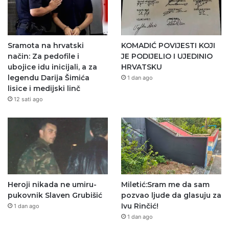
Sramota na hrvatski
KOMADIĆ POVIJESTI KOJI
način: Za pedofile i
JE PODIJELIO I UJEDINIO
ubojice idu inicijali, a za
HRVATSKU
legendu Darija Šimića
1 dan ago
lisice i medijski linč
12 sati ago
Heroji nikada ne umiru-
Miletić:Sram me da sam
pukovnik Slaven Grubišić
pozvao ljude da glasuju za
Ivu Rinčić!
1 dan ago
1 dan ago