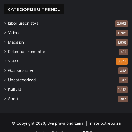
KATEGORIJE U TRENDU
Izbor uredništva
2.562
Video
1.205
Magazin
1.858
Kolumne i komentari
421
Vijesti
6.841
Gospodarstvo
348
Uncategorized
317
Kultura
1.417
Sport
387
© Copyright 2026, Sva prava pridržana |
Imate potrebu za