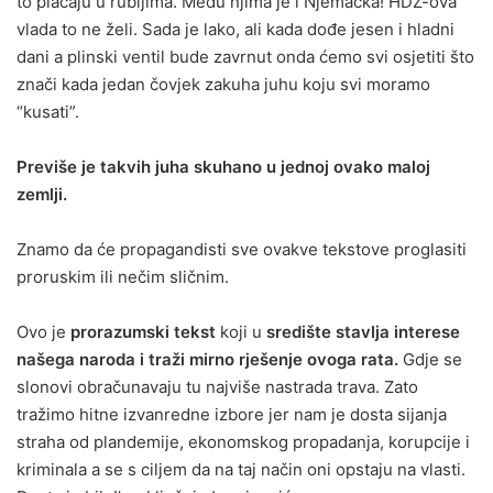
to plaćaju u rubljima. Među njima je i Njemačka! HDZ-ova
vlada to ne želi. Sada je lako, ali kada dođe jesen i hladni
dani a plinski ventil bude zavrnut onda ćemo svi osjetiti što
znači kada jedan čovjek zakuha juhu koju svi moramo
“kusati”.
Previše je takvih juha skuhano u jednoj ovako maloj
zemlji.
Znamo da će propagandisti sve ovakve tekstove proglasiti
proruskim ili nečim sličnim.
Ovo je
prorazumski tekst
koji u
središte stavlja interese
našega naroda i traži mirno rješenje ovoga rata.
Gdje se
slonovi obračunavaju tu najviše nastrada trava. Zato
tražimo hitne izvanredne izbore jer nam je dosta sijanja
straha od plandemije, ekonomskog propadanja, korupcije i
kriminala a se s ciljem da na taj način oni opstaju na vlasti.