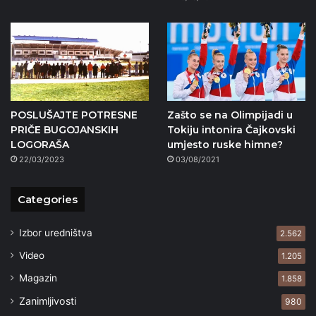
POSLUŠAJTE POTRESNE
Zašto se na Olimpijadi u
PRIČE BUGOJANSKIH
Tokiju intonira Čajkovski
LOGORAŠA
umjesto ruske himne?
22/03/2023
03/08/2021
Categories
Izbor uredništva
2.562
Video
1.205
Magazin
1.858
Zanimljivosti
980