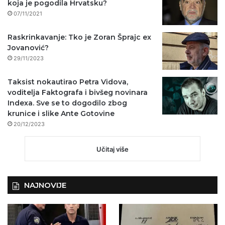
koja je pogodila Hrvatsku?
07/11/2021
Raskrinkavanje: Tko je Zoran Šprajc ex
Jovanović?
29/11/2023
Taksist nokautirao Petra Vidova,
voditelja Faktografa i bivšeg novinara
Indexa. Sve se to dogodilo zbog
krunice i slike Ante Gotovine
20/12/2023
Učitaj više
NAJNOVIJE