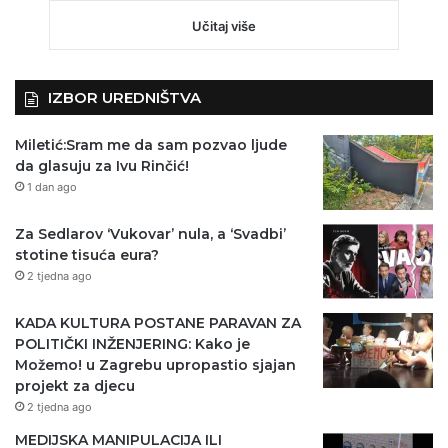
Učitaj više
IZBOR UREDNIŠTVA
Miletić:Sram me da sam pozvao ljude
da glasuju za Ivu Rinčić!
1 dan ago
Za Sedlarov ‘Vukovar’ nula, a ‘Svadbi’
stotine tisuća eura?
2 tjedna ago
KADA KULTURA POSTANE PARAVAN ZA
POLITIČKI INŽENJERING: Kako je
Možemo! u Zagrebu upropastio sjajan
projekt za djecu
2 tjedna ago
MEDIJSKA MANIPULACIJA ILI