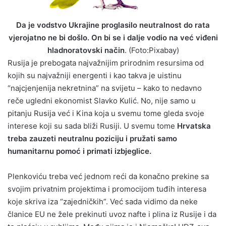
Da je vodstvo Ukrajine proglasilo neutralnost do rata
vjerojatno ne bi došlo. On bi se i dalje vodio na već viđeni
hladnoratovski način
. (Foto:Pixabay)
Rusija je prebogata najvažnijim prirodnim resursima od
kojih su najvažniji energenti i kao takva je uistinu
“najcjenjenija nekretnina” na svijetu – kako to nedavno
reče ugledni ekonomist Slavko Kulić. No, nije samo u
pitanju Rusija već i Kina koja u svemu tome gleda svoje
interese koji su sada bliži Rusiji. U svemu tome
Hrvatska
treba zauzeti neutralnu poziciju i pružati samo
humanitarnu pomoć i primati izbjeglice.
Plenkoviću treba već jednom reći da konačno prekine sa
svojim privatnim projektima i promocijom tuđih interesa
koje skriva iza “zajedničkih”. Već sada vidimo da neke
članice EU ne žele prekinuti uvoz nafte i plina iz Rusije i da