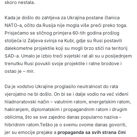
skoro nestala.
Kada je došlo do zahtjeva za Ukrajina postane članica
NATO-a, očito da Rusija nije mogla više preći preko toga.
Prisjećamo se sličnog primjera 60-tih godina prošlog
stoljeća iz Zaljeva svinja na Kubi, gdje su Rusi postavili
dalekometne projektile koji su mogli brzo stići na teritorij
SAD-a. Umalo je izbio treći svjetski rat ali su u posljednjem
trenutku Rusi povukli svoje projektile i ratne brodove i
ostao je – mir.
Da je vodstvo Ukrajine proglasilo neutralnost do rata
vjerojatno ne bi došlo. On bi se i dalje vodio na već viđeni
hladnoratovski način – valutnim ratom, energetskim ratom,
hakiranjem, diplomatskim i propagandnim ratom i drugim
oblicima, što se sve zajedno danas popularno naziva –
hibridnim ratom.Teško je o svemu ovome danas govoriti,
jer su emocije prejake a
propaganda sa svih strana čini