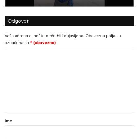
MEDIJSKA MANIPULACIJA ILI
Odgovori
NOVINARSTVO? Zašto javnosti opet
nije prikazana cijela istina o sukobu
Vaša adresa e-pošte neće biti objavljena.
Obavezna polja su
na Trgu?
označena sa
* (obavezno)
K
o
m
e
n
t
a
r
Ime
*
(