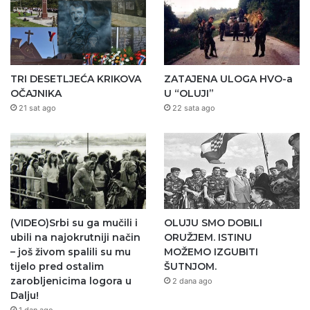
TRI DESETLJEĆA KRIKOVA
ZATAJENA ULOGA HVO-a
OČAJNIKA
U “OLUJI”
21 sat ago
22 sata ago
(VIDEO)Srbi su ga mučili i
OLUJU SMO DOBILI
ubili na najokrutniji način
ORUŽJEM. ISTINU
– još živom spalili su mu
MOŽEMO IZGUBITI
tijelo pred ostalim
ŠUTNJOM.
zarobljenicima logora u
2 dana ago
Dalju!