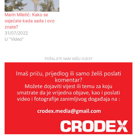
Marin Miletić: Kako se
osjećate kada sada i ovo
znate?
31/07/2022
U "Video"
POŠALJITE NAM VAŠU VIJEST