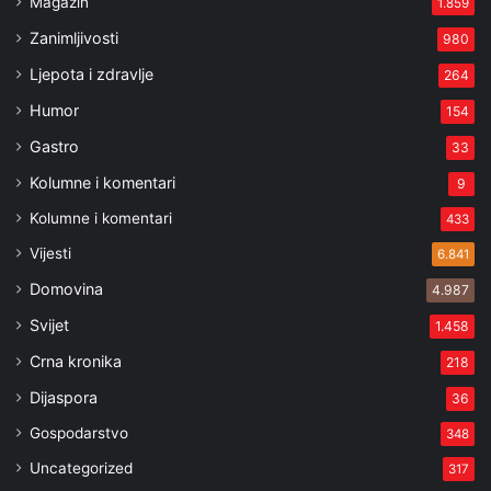
Magazin
1.859
Zanimljivosti
980
Ljepota i zdravlje
264
Humor
154
Gastro
33
Kolumne i komentari
9
Kolumne i komentari
433
Vijesti
6.841
Domovina
4.987
Svijet
1.458
Crna kronika
218
Dijaspora
36
Gospodarstvo
348
Uncategorized
317