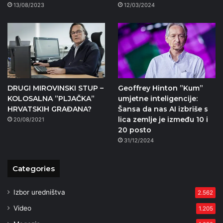
13/08/2023
12/03/2024
DRUGI MIROVINSKI STUP –
Geoffrey Hinton ”Kum”
KOLOSALNA ”PLJAČKA”
umjetne inteligencije:
HRVATSKIH GRAĐANA?
Šansa da nas AI izbriše s
lica zemlje je između 10 i
20/08/2021
20 posto
31/12/2024
Categories
Izbor uredništva
2.562
Video
1.205