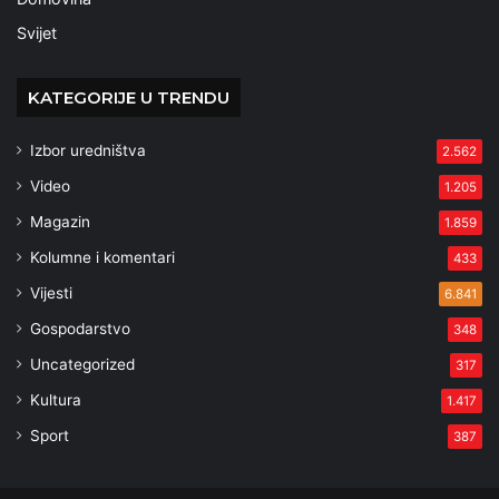
Svijet
KATEGORIJE U TRENDU
Izbor uredništva
2.562
Video
1.205
Magazin
1.859
Kolumne i komentari
433
Vijesti
6.841
Gospodarstvo
348
Uncategorized
317
Kultura
1.417
Sport
387