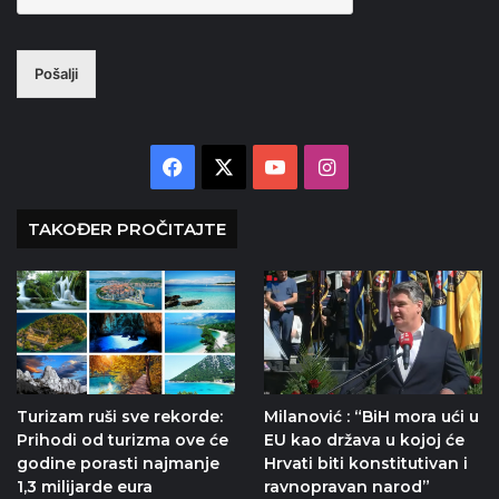
Pošalji
Facebook
X
YouTube
Instagram
TAKOĐER PROČITAJTE
Turizam ruši sve rekorde:
Milanović : “BiH mora ući u
Prihodi od turizma ove će
EU kao država u kojoj će
godine porasti najmanje
Hrvati biti konstitutivan i
1,3 milijarde eura
ravnopravan narod”