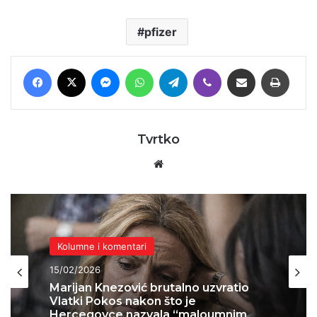
pfizer
Facebook
X
Messenger
WhatsApp
Telegram
Viber
Podijeli putem E-maila
Printaj
Tvrtko
Website
Kolumne i komentari
15/02/2026
Marijan Knezović brutalno uzvratio
Vlatki Pokos nakon što je
Hercegovce nazvala “maloumnim