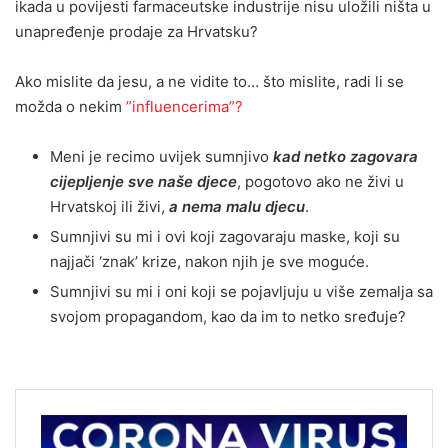
ikada u povijesti farmaceutske industrije nisu uložili ništa u
unapređenje prodaje za Hrvatsku?
Ako mislite da jesu, a ne vidite to… što mislite, radi li se
možda o nekim
”influencerima”?
Meni je recimo uvijek sumnjivo
kad netko zagovara
cijepljenje sve naše djece
, pogotovo ako ne živi u
Hrvatskoj ili živi,
a nema malu djecu
.
Sumnjivi su mi i ovi koji zagovaraju maske, koji su
najjači ‘znak’ krize, nakon njih je sve moguće.
Sumnjivi su mi i oni koji se pojavljuju u više zemalja sa
svojom propagandom, kao da im to netko sređuje?