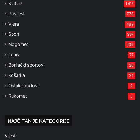
Kultura
1.417
Povijest
778
Vjera
489
Sport
387
Nogomet
206
Tenis
77
Borilački sportovi
26
Košarka
24
Ostali sportovi
9
Rukomet
7
NAJČITANIJE KATEGORIJE
Vijesti