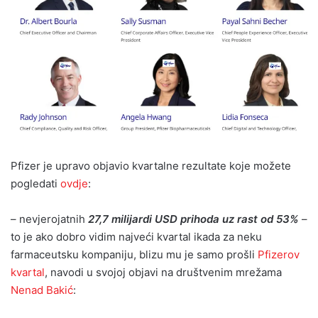
Pfizer je upravo objavio kvartalne rezultate koje možete
pogledati
ovdje
:
– nevjerojatnih
27,7 milijardi USD prihoda uz rast od 53%
–
to je ako dobro vidim najveći kvartal ikada za neku
farmaceutsku kompaniju, blizu mu je samo prošli
Pfizerov
kvartal
, navodi u svojoj objavi na društvenim mrežama
Nenad Bakić
: