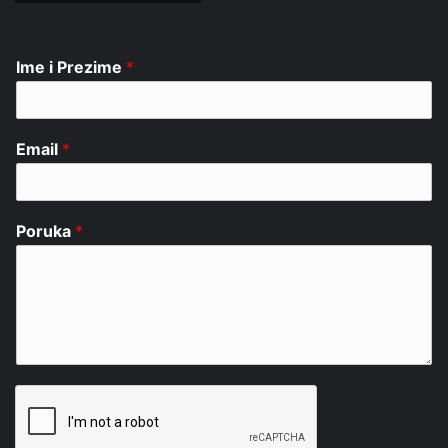
Ime i Prezime
*
Email
*
Poruka
*