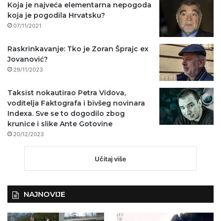
Koja je najveća elementarna nepogoda
koja je pogodila Hrvatsku?
07/11/2021
Raskrinkavanje: Tko je Zoran Šprajc ex
Jovanović?
29/11/2023
Taksist nokautirao Petra Vidova,
voditelja Faktografa i bivšeg novinara
Indexa. Sve se to dogodilo zbog
krunice i slike Ante Gotovine
20/12/2023
Učitaj više
NAJNOVIJE