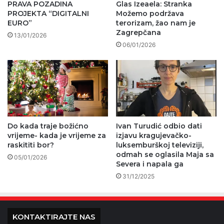
PRAVA POZADINA
Glas Izeaela: Stranka
PROJEKTA “DIGITALNI
Možemo podržava
EURO”
terorizam, žao nam je
Zagrepčana
13/01/2026
06/01/2026
Do kada traje božićno
Ivan Turudić odbio dati
vrijeme- kada je vrijeme za
izjavu kragujevačko-
raskititi bor?
luksemburškoj televiziji,
odmah se oglasila Maja sa
05/01/2026
Severa i napala ga
31/12/2025
KONTAKTIRAJTE NAS