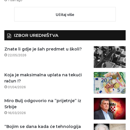
1 dan ago
Učitaj više
IZBOR UREDNIŠTVA
Znate li gdje je šah predmet u školi?
22/05/2026
Koja je maksimalna uplata na tekući
račun !?
01/04/2026
Miro Bulj odgovorio na ”prijetnje” iz
Srbije
16/03/2026
“Bojim se dana kada će tehnologija