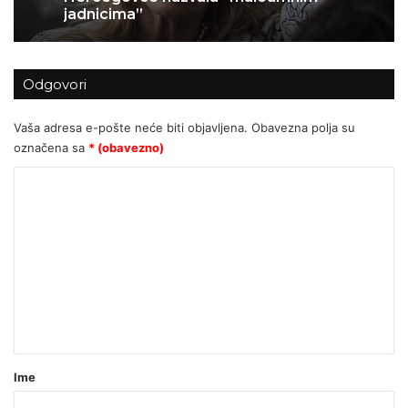
jadnicima”
Odgovori
Vaša adresa e-pošte neće biti objavljena.
Obavezna polja su
označena sa
* (obavezno)
K
o
m
e
n
t
a
r
Ime
*