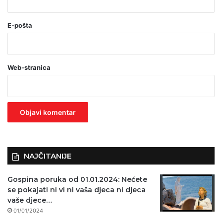
(
o
E-pošta
b
a
Web-stranica
v
e
z
n
o
)
NAJČITANIJE
Gospina poruka od 01.01.2024: Nećete
se pokajati ni vi ni vaša djeca ni djeca
vaše djece…
01/01/2024