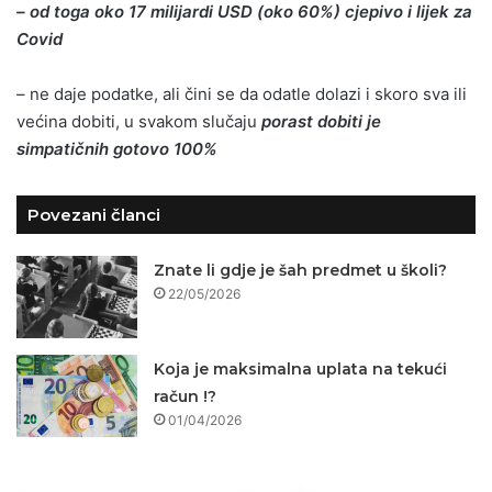
– od toga oko 17 milijardi USD (oko 60%) cjepivo i lijek za
Covid
– ne daje podatke, ali čini se da odatle dolazi i skoro sva ili
većina dobiti, u svakom slučaju
porast dobiti je
simpatičnih gotovo 100%
Povezani članci
Znate li gdje je šah predmet u školi?
22/05/2026
Koja je maksimalna uplata na tekući
račun !?
01/04/2026