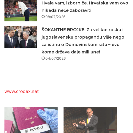
Hvala vam, izborniče. Hrvatska vam ovo
nikada neće zaboraviti.
08/07/2026
ŠOKANTNE BROJKE: Za velikosrpsku i
jugoslavensku propagandu više nego
za istinu o Domovinskom ratu – evo
kome država daje milijune!
04/07/2026
www.crodex.net