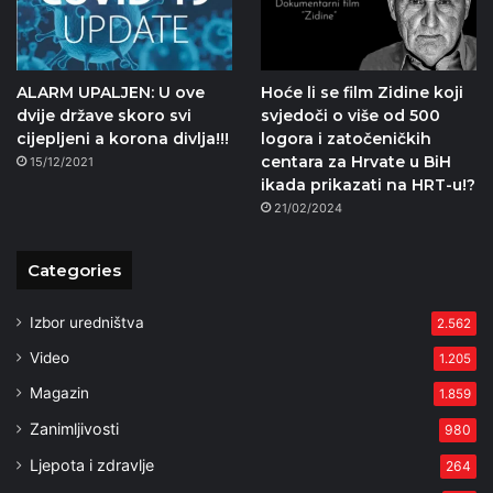
ALARM UPALJEN: U ove
Hoće li se film Zidine koji
dvije države skoro svi
svjedoči o više od 500
cijepljeni a korona divlja!!!
logora i zatočeničkih
centara za Hrvate u BiH
15/12/2021
ikada prikazati na HRT-u!?
21/02/2024
Categories
Izbor uredništva
2.562
Video
1.205
Magazin
1.859
Zanimljivosti
980
Ljepota i zdravlje
264