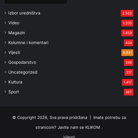
Izbor uredništva
2.562
Video
1.205
Magazin
1.859
Kolumne i komentari
434
Vijesti
6.841
Gospodarstvo
348
Uncategorized
317
Kultura
1.417
Sport
387
© Copyright 2026, Sva prava pridržana |
Imate potrebu za
stranicom? Javite nam se KLIKOM .
Vijesti