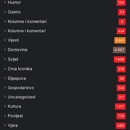
Humor
154
Gastro
33
Kolumne i komentari
9
Kolumne i komentari
434
Vijesti
6.841
Domovina
4.987
Svijet
1.458
Crna kronika
218
Dijaspora
36
Gospodarstvo
348
Uncategorized
317
Kultura
1.417
Povijest
778
Vjera
489