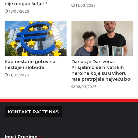
nije mogao šutjeti!
11/03/2026
16/03/2026
Kad nestane gotovina,
Danas je Dan žena:
nestaje i sloboda
Prisjetimo se hrvatskih
heroina koje su u vihoru
11/03/2026
rata pretrpjele najveću bol
08/03/2026
KONTAKTIRAJTE NAS
Ime i Prezime
*