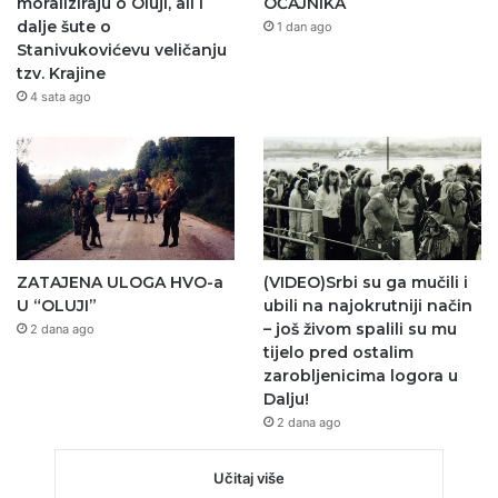
moraliziraju o Oluji, ali i
OČAJNIKA
dalje šute o
1 dan ago
Stanivukovićevu veličanju
tzv. Krajine
4 sata ago
ZATAJENA ULOGA HVO-a
(VIDEO)Srbi su ga mučili i
U “OLUJI”
ubili na najokrutniji način
– još živom spalili su mu
2 dana ago
tijelo pred ostalim
zarobljenicima logora u
Dalju!
2 dana ago
Učitaj više