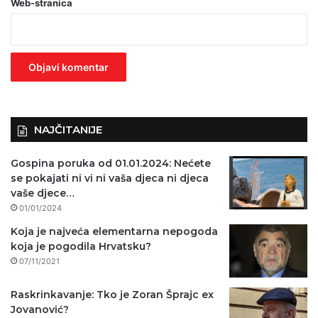
Web-stranica
v
e
z
n
o
)
NAJČITANIJE
Gospina poruka od 01.01.2024: Nećete
se pokajati ni vi ni vaša djeca ni djeca
vaše djece…
01/01/2024
Koja je najveća elementarna nepogoda
koja je pogodila Hrvatsku?
07/11/2021
Raskrinkavanje: Tko je Zoran Šprajc ex
Jovanović?