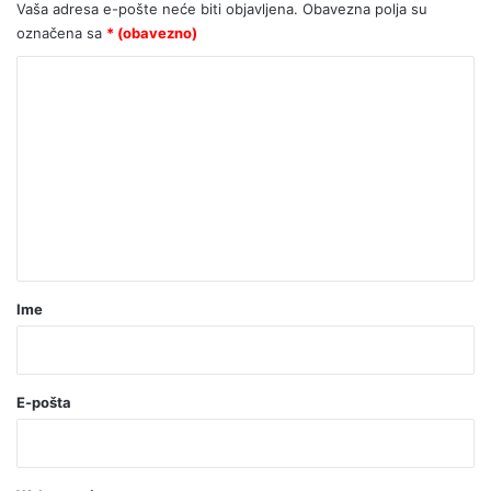
mladih slave Gospodina
Vaša adresa e-pošte neće biti objavljena.
Obavezna polja su
označena sa
* (obavezno)
K
o
m
e
n
t
a
r
Ime
*
(
o
E-pošta
b
a