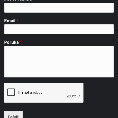
Email
*
Poruka
*
Pošalji