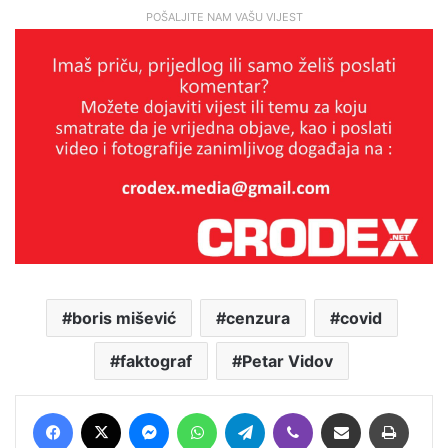
POŠALJITE NAM VAŠU VIJEST
boris mišević
cenzura
covid
faktograf
Petar Vidov
Facebook
X
Messenger
WhatsApp
Telegram
Viber
Podijeli putem E-maila
Printaj