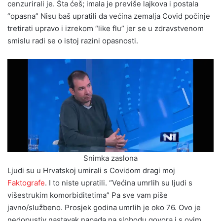
cenzurirali je. Šta ćeš; imala je previše lajkova i postala
“opasna” Nisu baš upratili da većina zemalja Covid počinje
tretirati upravo i izrekom “like flu” jer se u zdravstvenom
smislu radi se o istoj razini opasnosti.
Snimka zaslona
Ljudi su u Hrvatskoj umirali s Covidom dragi moj
Faktografe
. I to niste upratili. “Većina umrlih su ljudi s
višestrukim komorbiditetima” Pa sve vam piše
javno/službeno. Prosjek godina umrlih je oko 76. Ovo je
nedopustiv nastavak napada na slobodu govora i s ovim