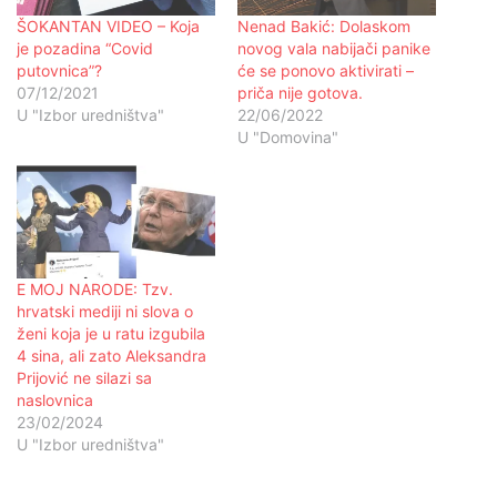
ŠOKANTAN VIDEO – Koja
Nenad Bakić: Dolaskom
je pozadina “Covid
novog vala nabijači panike
putovnica”?
će se ponovo aktivirati –
07/12/2021
priča nije gotova.
U "Izbor uredništva"
22/06/2022
U "Domovina"
E MOJ NARODE: Tzv.
hrvatski mediji ni slova o
ženi koja je u ratu izgubila
4 sina, ali zato Aleksandra
Prijović ne silazi sa
naslovnica
23/02/2024
U "Izbor uredništva"