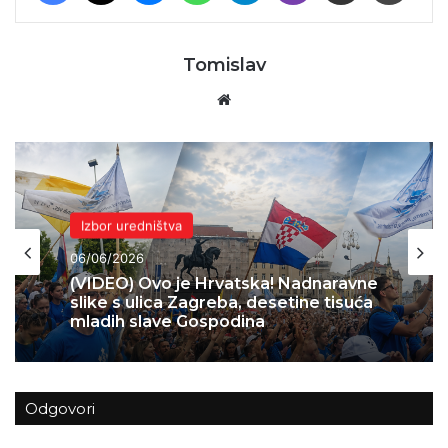
Tomislav
Website
Domovina
Izbor uredništva
04/06/2026
06/06/2026
Skok 2 – operacija koja je spasila
Bihać – 1995.
Odgovori
(VIDEO) Ovo je Hrvatska! Nadnaravne
slike s ulica Zagreba, desetine tisuća