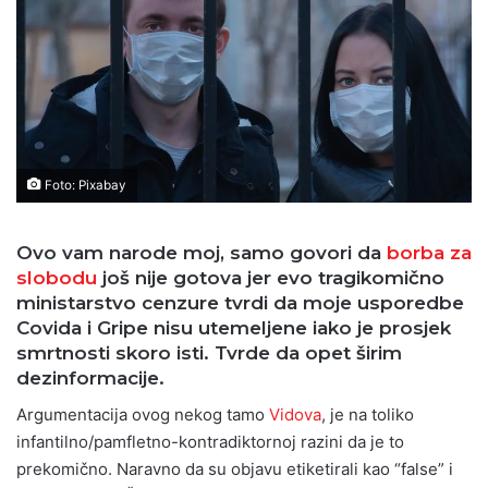
Foto: Pixabay
Ovo vam narode moj, samo govori da
borba za
slobodu
još nije gotova jer evo tragikomično
ministarstvo cenzure tvrdi da moje usporedbe
Covida i Gripe nisu utemeljene iako je prosjek
smrtnosti skoro isti. Tvrde da opet širim
dezinformacije.
Argumentacija ovog nekog tamo
Vidova
, je na toliko
infantilno/pamfletno-kontradiktornoj razini da je to
prekomično. Naravno da su objavu etiketirali kao “false” i