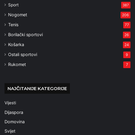
Sport
387
Nogomet
206
Tenis
77
Borilački sportovi
26
Košarka
24
Ostali sportovi
9
Rukomet
7
NAJČITANIJE KATEGORIJE
Vijesti
Dijaspora
Domovina
Svijet