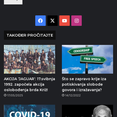
Facebook
X
YouTube
Instagram
TAKOĐER PROČITAJTE
AKCIJA ‘JAGUAR’: 17.svibnja
Što se zapravo krije iza
1992. započela akcija
potiskivanja slobode
oslobođenja brda Križ!
govora i izražavanja?
17/05/2025
14/12/2022