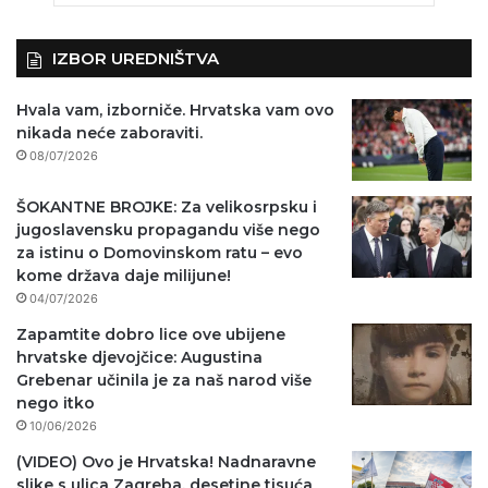
IZBOR UREDNIŠTVA
Hvala vam, izborniče. Hrvatska vam ovo
nikada neće zaboraviti.
08/07/2026
ŠOKANTNE BROJKE: Za velikosrpsku i
jugoslavensku propagandu više nego
za istinu o Domovinskom ratu – evo
kome država daje milijune!
04/07/2026
Zapamtite dobro lice ove ubijene
hrvatske djevojčice: Augustina
Grebenar učinila je za naš narod više
nego itko
10/06/2026
(VIDEO) Ovo je Hrvatska! Nadnaravne
slike s ulica Zagreba, desetine tisuća