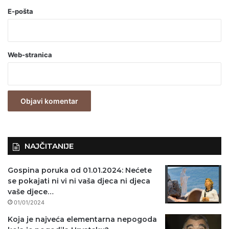
o
E-pošta
b
a
Web-stranica
v
e
z
n
o
)
NAJČITANIJE
Gospina poruka od 01.01.2024: Nećete
se pokajati ni vi ni vaša djeca ni djeca
vaše djece…
01/01/2024
Koja je najveća elementarna nepogoda