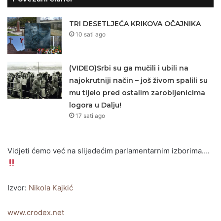
TRI DESETLJEĆA KRIKOVA OČAJNIKA
10 sati ago
(VIDEO)Srbi su ga mučili i ubili na
najokrutniji način – još živom spalili su
mu tijelo pred ostalim zarobljenicima
logora u Dalju!
17 sati ago
Vidjeti ćemo već na slijedećim parlamentarnim izborima….
Izvor:
Nikola Kajkić
www.crodex.net