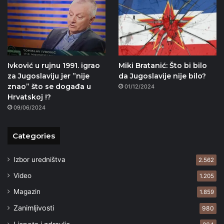
Ivković u rujnu 1991. igrao
Miki Bratanić: Što bi bilo
za Jugoslaviju jer ”nije
da Jugoslavije nije bilo?
znao” što se događa u
01/12/2024
Hrvatskoj !?
09/06/2024
Categories
Izbor uredništva
2.562
Video
1.205
Magazin
1.859
Zanimljivosti
980