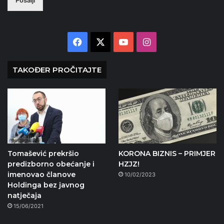
Facebook
X
YouTube
Instagram
TAKOĐER PROČITAJTE
Tomašević prekršio
KORONA BIZNIS – PRIMJER
predizborno obećanje i
HZJZ!
imenovao članove
10/02/2023
Holdinga bez javnog
natječaja
15/06/2021