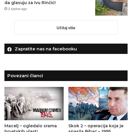
da glasuju za Ivu Rinčić!
3 tjedna ago
Učitaj više
Zapratite nas na facebooku
Povezani članci
Macelj – ogledalo srama
Skok 2 – operacija koja je
hrvatskih vlasti.
spasila Bihać – 1995.