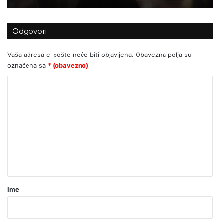
Odgovori
Vaša adresa e-pošte neće biti objavljena.
Obavezna polja su
označena sa
* (obavezno)
K
o
m
e
n
t
a
r
Ime
*
(