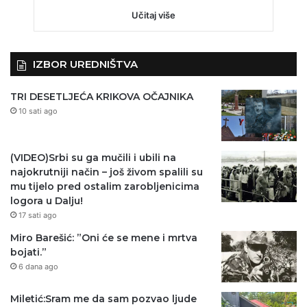
Učitaj više
IZBOR UREDNIŠTVA
TRI DESETLJEĆA KRIKOVA OČAJNIKA
10 sati ago
(VIDEO)Srbi su ga mučili i ubili na
najokrutniji način – još živom spalili su
mu tijelo pred ostalim zarobljenicima
logora u Dalju!
17 sati ago
Miro Barešić: ”Oni će se mene i mrtva
bojati.”
6 dana ago
Miletić:Sram me da sam pozvao ljude