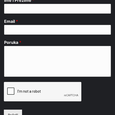
Ime i Prezime
*
Email
*
Poruka
*
Pošalji