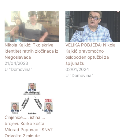
Nikola Kajkić: Tko skriva
VELIKA POBJEDA: Nikola
identitet ratnih zločinaca iz
Kajkić pravomoćno
Negoslavaca
oslobođen optužbi za
21/04/2023
špijunažu
U "Domovina"
02/01/2024
U "Domovina"
Činjenice….. istina….
brojevi. Koliko košta
Milorad Pupovac i SNV?
Odvojite 2 minute,