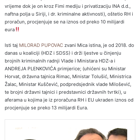
vrijeme dok je on kroz Fimi mediju i privatizaciju INA d.d.,
naftna polja u Siriji, i dr. kriminalne aktivnosti), oštetio RH i
proračun, procjenjuje se na iznos od preko 10 milijardi
eura
Isti taj
MILORAD PUPOVAC
zvani Mica istina, je od 2018. do
danas u koaliciji (HDZ i SDSS) i drži ljestve u činjenju
brojnih kriminalnih radnji Vlade i Ministara HDZ-a i
ANDREJA PLENKOVIĆA primjerice; (uhićeni su Ministar
Horvat, državna tajnica Rimac, Ministar Tolušić, Ministrica
Žalac, Ministar Kuščević, podpredsjednik vlade Milošević,
te brojni državni tajnici i predstavnici državnih tvrtki), u
aferama u kojima je iz proračuna RH i EU ukraden iznos od
procjenjuje se preko 13 milijardi Eura.