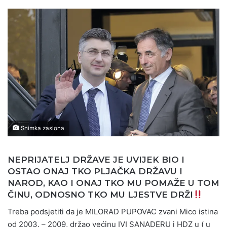
Snimka zaslona
NEPRIJATELJ DRŽAVE JE UVIJEK BIO I
OSTAO ONAJ TKO PLJAČKA DRŽAVU I
NAROD, KAO I ONAJ TKO MU POMAŽE U TOM
ČINU, ODNOSNO TKO MU LJESTVE DRŽI
Treba podsjetiti da je MILORAD PUPOVAC zvani Mico istina
od 2003. – 2009, držao većinu IVI SANADERU i HDZ u ( u