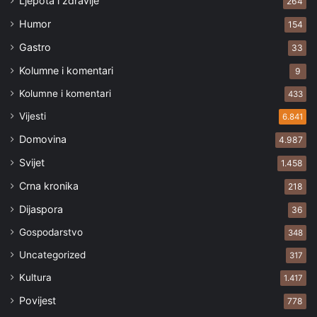
Ljepota i zdravlje
264
Humor
154
Gastro
33
Kolumne i komentari
9
Kolumne i komentari
433
Vijesti
6.841
Domovina
4.987
Svijet
1.458
Crna kronika
218
Dijaspora
36
Gospodarstvo
348
Uncategorized
317
Kultura
1.417
Povijest
778