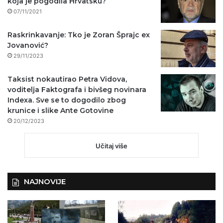
koja je pogodila Hrvatsku?
07/11/2021
Raskrinkavanje: Tko je Zoran Šprajc ex
Jovanović?
29/11/2023
Taksist nokautirao Petra Vidova,
voditelja Faktografa i bivšeg novinara
Indexa. Sve se to dogodilo zbog
krunice i slike Ante Gotovine
20/12/2023
Učitaj više
NAJNOVIJE