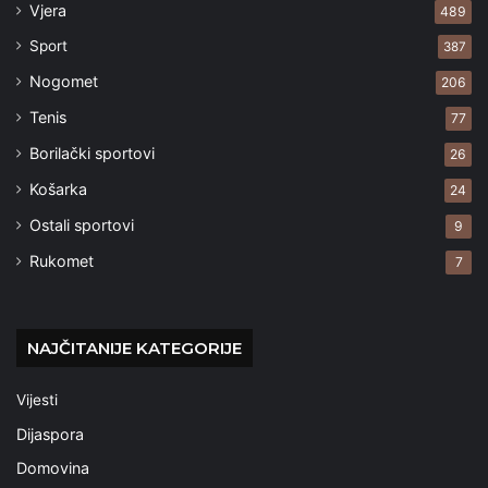
Vjera
489
Sport
387
Nogomet
206
Tenis
77
Borilački sportovi
26
Košarka
24
Ostali sportovi
9
Rukomet
7
NAJČITANIJE KATEGORIJE
Vijesti
Dijaspora
Domovina