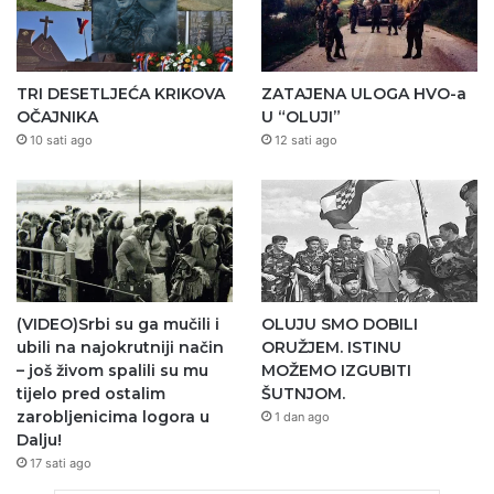
TRI DESETLJEĆA KRIKOVA
ZATAJENA ULOGA HVO-a
OČAJNIKA
U “OLUJI”
10 sati ago
12 sati ago
(VIDEO)Srbi su ga mučili i
OLUJU SMO DOBILI
ubili na najokrutniji način
ORUŽJEM. ISTINU
– još živom spalili su mu
MOŽEMO IZGUBITI
tijelo pred ostalim
ŠUTNJOM.
zarobljenicima logora u
1 dan ago
Dalju!
17 sati ago