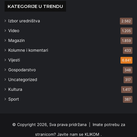
KATEGORIJE U TRENDU
Izbor uredništva
2.562
Video
1.205
Magazin
1.859
Kolumne i komentari
433
Vijesti
6.841
Gospodarstvo
348
Uncategorized
317
Kultura
1.417
Sport
387
© Copyright 2026, Sva prava pridržana |
Imate potrebu za
stranicom? Javite nam se KLIKOM .