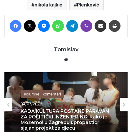
nikola kajkić
Plenković
Facebook
X
Messenger
WhatsApp
Telegram
Viber
Podijeli putem E-maila
Printaj
Tomislav
Website
Kolumne i komentari
04/07/2026
KADA KULTURA POSTANE PARAVAN
ZA POLITIČKI INŽENJERING: Kako je
Možemo! u Zagrebu upropastio
sjajan projekt za djecu