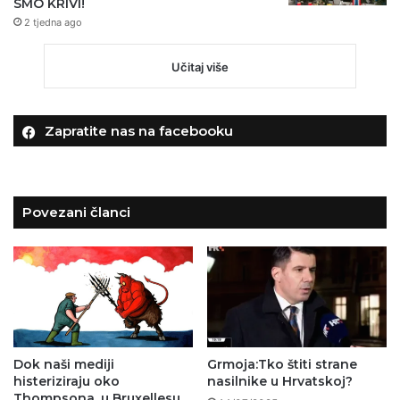
SMO KRIVI!
2 tjedna ago
Učitaj više
Zapratite nas na facebooku
Povezani članci
Dok naši mediji
Grmoja:Tko štiti strane
histeriziraju oko
nasilnike u Hrvatskoj?
Thompsona, u Bruxellesu