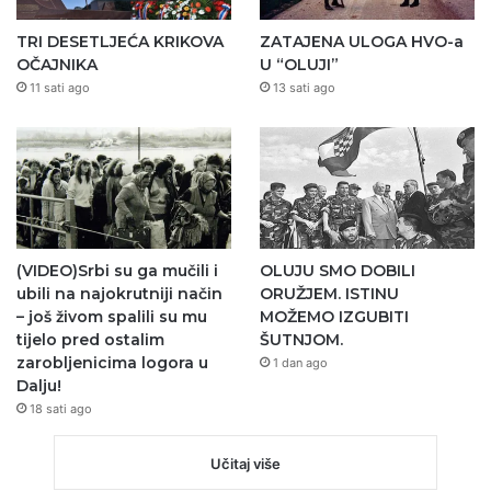
TRI DESETLJEĆA KRIKOVA
ZATAJENA ULOGA HVO-a
OČAJNIKA
U “OLUJI”
11 sati ago
13 sati ago
(VIDEO)Srbi su ga mučili i
OLUJU SMO DOBILI
ubili na najokrutniji način
ORUŽJEM. ISTINU
– još živom spalili su mu
MOŽEMO IZGUBITI
tijelo pred ostalim
ŠUTNJOM.
zarobljenicima logora u
1 dan ago
Dalju!
18 sati ago
Učitaj više