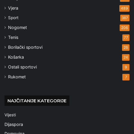
Vjera
489
Sport
387
Nogomet
206
Tenis
77
Borilački sportovi
26
Košarka
24
Ostali sportovi
9
Rukomet
7
NAJČITANIJE KATEGORIJE
Vijesti
Dijaspora
Domovina