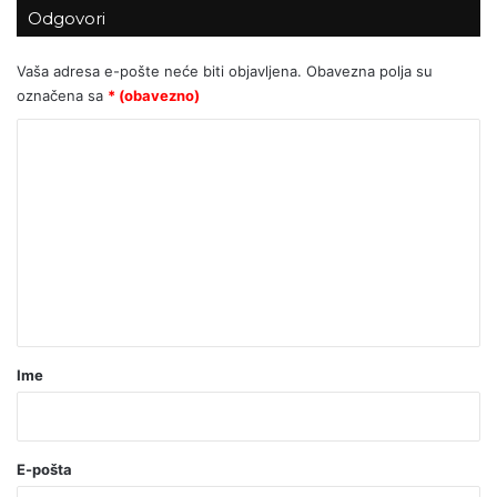
Odgovori
Vaša adresa e-pošte neće biti objavljena.
Obavezna polja su
označena sa
* (obavezno)
K
o
m
e
n
t
a
r
Ime
*
(
o
E-pošta