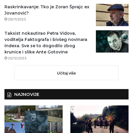
Raskrinkavanje: Tko je Zoran Šprajc ex
Jovanović?
29/11/2023
Taksist nokautirao Petra Vidova,
voditelja Faktografa i bivšeg novinara
Indexa. Sve se to dogodilo zbog
krunice i slike Ante Gotovine
20/12/2023
Učitaj više
NAJNOVIJE