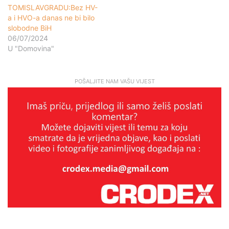
TOMISLAVGRADU:Bez HV-
a i HVO-a danas ne bi bilo
slobodne BiH
06/07/2024
U "Domovina"
POŠALJITE NAM VAŠU VIJEST