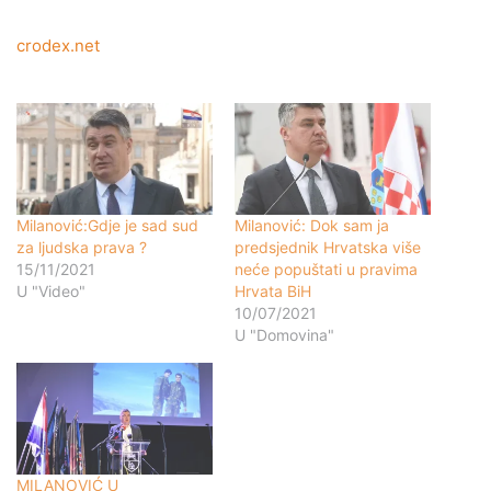
crodex.net
Milanović:Gdje je sad sud
Milanović: Dok sam ja
za ljudska prava ?
predsjednik Hrvatska više
15/11/2021
neće popuštati u pravima
U "Video"
Hrvata BiH
10/07/2021
U "Domovina"
MILANOVIĆ U