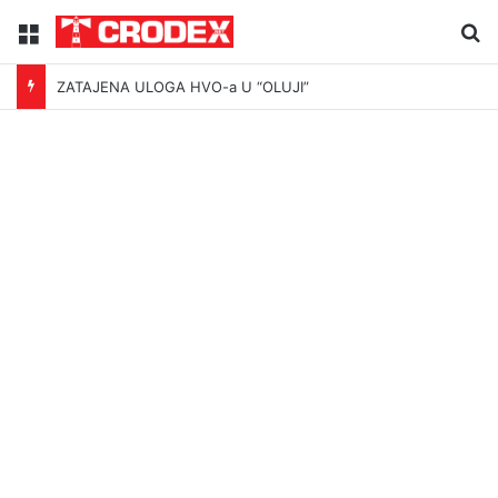
Menu
Tr
ZATAJENA ULOGA HVO-a U “OLUJI”