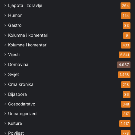
Ljepota i zdravlje
264
Humor
154
Gastro
33
Kolumne i komentari
9
Kolumne i komentari
433
Vijesti
6.841
Domovina
4.987
Svijet
1.458
Crna kronika
218
Dijaspora
36
Gospodarstvo
348
Uncategorized
317
Kultura
1.417
Povijest
778