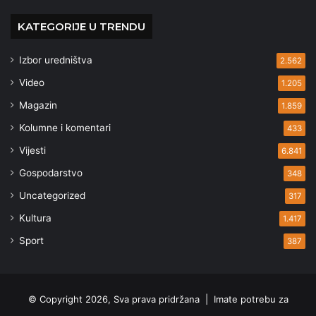
KATEGORIJE U TRENDU
Izbor uredništva
2.562
Video
1.205
Magazin
1.859
Kolumne i komentari
433
Vijesti
6.841
Gospodarstvo
348
Uncategorized
317
Kultura
1.417
Sport
387
© Copyright 2026, Sva prava pridržana |
Imate potrebu za