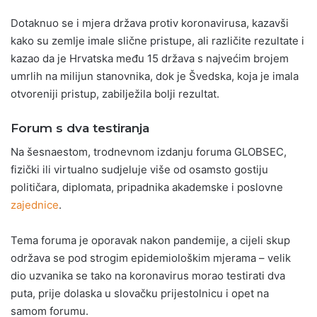
Dotaknuo se i mjera država protiv koronavirusa, kazavši
kako su zemlje imale slične pristupe, ali različite rezultate i
kazao da je Hrvatska među 15 država s najvećim brojem
umrlih na milijun stanovnika, dok je Švedska, koja je imala
otvoreniji pristup, zabilježila bolji rezultat.
Forum s dva testiranja
Na šesnaestom, trodnevnom izdanju foruma GLOBSEC,
fizički ili virtualno sudjeluje više od osamsto gostiju
političara, diplomata, pripadnika akademske i poslovne
zajednice
.
Tema foruma je oporavak nakon pandemije, a cijeli skup
održava se pod strogim epidemiološkim mjerama – velik
dio uzvanika se tako na koronavirus morao testirati dva
puta, prije dolaska u slovačku prijestolnicu i opet na
samom forumu.