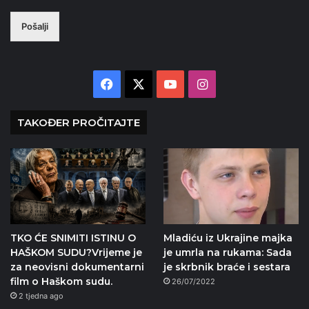
Pošalji
Facebook
X
YouTube
Instagram
TAKOĐER PROČITAJTE
TKO ĆE SNIMITI ISTINU O
Mladiću iz Ukrajine majka
HAŠKOM SUDU?Vrijeme je
je umrla na rukama: Sada
za neovisni dokumentarni
je skrbnik braće i sestara
film o Haškom sudu.
26/07/2022
2 tjedna ago