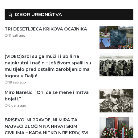
IZBOR UREDNIŠTVA
TRI DESETLJEĆA KRIKOVA OČAJNIKA
11 sati ago
(VIDEO)Srbi su ga mučili i ubili na
najokrutniji način – još živom spalili su
mu tijelo pred ostalim zarobljenicima
logora u Dalju!
18 sati ago
Miro Barešić: ”Oni će se mene i mrtva
bojati.”
6 dana ago
BRIŠEVO: NI PRAVDE, NI MIRA ZA
NAJVEĆI ZLOČIN NA HRVATSKIM
CIVILIMA – KADA NITKO NIJE KRIV, SVI