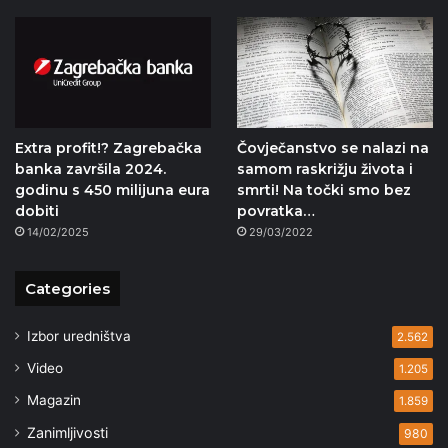
Extra profit!? Zagrebačka
Čovječanstvo se nalazi na
banka završila 2024.
samom raskrižju života i
godinu s 450 milijuna eura
smrti! Na točki smo bez
dobiti
povratka…
14/02/2025
29/03/2022
Categories
Izbor uredništva
2.562
Video
1.205
Magazin
1.859
Zanimljivosti
980