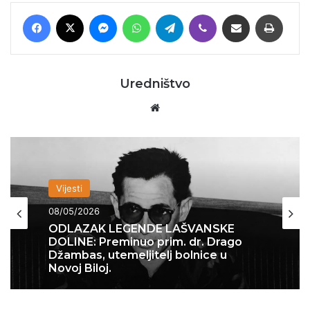
Facebook
X
Messenger
WhatsApp
Telegram
Viber
Podijeli putem E-maila
Printaj
Uredništvo
Website
Vijesti
08/05/2026
ODLAZAK LEGENDE LAŠVANSKE
DOLINE: Preminuo prim. dr. Drago
Džambas, utemeljitelj bolnice u
Novoj Biloj.