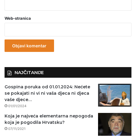
b
a
Web-stranica
v
e
z
n
o
)
NAJČITANIJE
Gospina poruka od 01.01.2024: Nećete
se pokajati ni vi ni vaša djeca ni djeca
vaše djece…
01/01/2024
Koja je najveća elementarna nepogoda
koja je pogodila Hrvatsku?
07/11/2021