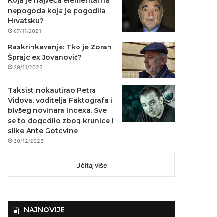
Koja je najveća elementarna
nepogoda koja je pogodila
Hrvatsku?
07/11/2021
Raskrinkavanje: Tko je Zoran
Šprajc ex Jovanović?
29/11/2023
Taksist nokautirao Petra
Vidova, voditelja Faktografa i
bivšeg novinara Indexa. Sve
se to dogodilo zbog krunice i
slike Ante Gotovine
20/12/2023
Učitaj više
NAJNOVIJE