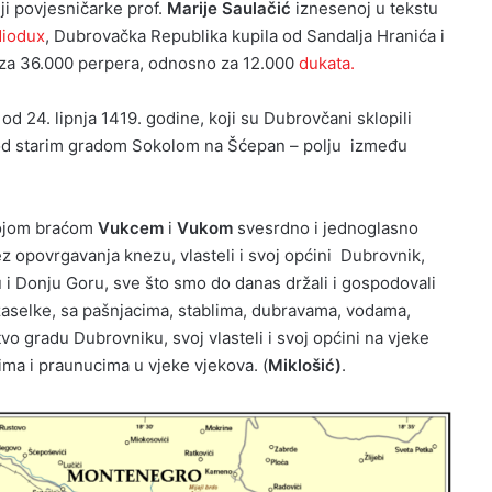
ji povjesničarke prof.
Marije Saulačić
iznesenoj u tekstu
iodux
, Dubrovačka Republika kupila od Sandalja Hranića i
 za 36.000 perpera, odnosno za 12.000
dukata.
 24. lipnja 1419. godine, koji su Dubrovčani sklopili
d starim gradom Sokolom na Šćepan – polju između
vojom braćom
Vukcem
i
Vukom
svesrdno i jednoglasno
z opovrgavanja knezu, vlasteli i svoj općini Dubrovnik,
nu i Donju Goru, sve što smo do danas držali i gospodovali
i zaselke, sa pašnjacima, stablima, dubravama, vodama,
vo gradu Dubrovniku, svoj vlasteli i svoj općini na vjeke
cima i praunucima u vjeke vjekova. (
Miklošić)
.