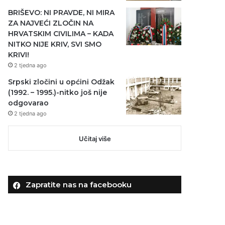
BRIŠEVO: NI PRAVDE, NI MIRA
ZA NAJVEĆI ZLOČIN NA
HRVATSKIM CIVILIMA – KADA
NITKO NIJE KRIV, SVI SMO
KRIVI!
2 tjedna ago
Srpski zločini u općini Odžak
(1992. – 1995.)-nitko još nije
odgovarao
2 tjedna ago
Učitaj više
Zapratite nas na facebooku