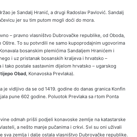
ržao je Sandalj Hranić, a drugi Radoslav Pavlović. Sandalj
ačevicu jer su tim putom mogli doći do mora.
avno – pravno vlasništvo Dubrovačke republike, od Oboda,
te Oštre. To su potvrdili ne samo kupoprodajnim ugovorima
Konavala bosanskim plemićima Sandaljem Hranićem i
go i uz pristanak bosanskih kraljeva i hrvatsko –
 i tako postale sastavnim dijelom hrvatsko – ugarskog
tijepo Obad
, Konavoska Prevlaka).
 je vidljivo da se od 1419. godine do danas granica Konfin
enjala pune 602 godine. Poluotok Prevlaka sa rtom Ponta
vine odmah prišli podjeli konavoske zemlje na katastarske
lasteli, a nešto manje pučanima i crkvi. Svi su oni uživali
je sva zemlja i dalje ostala vlasništvo Dubrovačke republike.