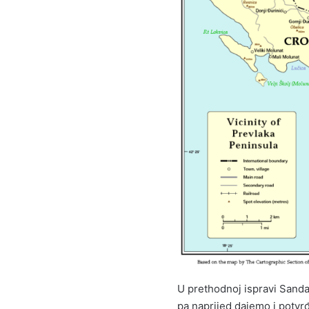
U prethodnoj ispravi Sandal
pa naprijed dajemo i potvr