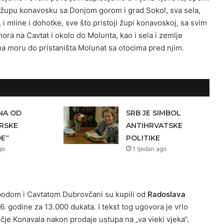
a župu konavosku sa Donjom gorom i grad Sokol, sva sela,
, i mline i dohotke, sve što pristoji župi konavoskoj, sa svim
ra na Cavtat i okolo do Molunta, kao i sela i zemlje
 na moru do pristaništa Molunat sa otocima pred njim.
NA OD
SRB JE SIMBOL
RSKE
ANTIHRVATSKE
E“
POLITIKE
go
1 tjedan ago
bodom i Cavtatom Dubrovčani su kupili od
Radoslava
. godine za 13.000 dukata. I tekst tog ugovora je vrlo
učje Konavala nakon prodaje ustupa na „va vieki vjeka“.