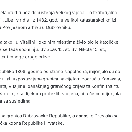
ela otuđiti bez dopuštenja Velikog vijeća. To teritorijalno
zi „Liber viridis“ iz 1432. god.i u velikoj katastarskoj knjizi
 u Povijesnom arhivu u Dubrovniku.
 tako i u Vitaljini i okolnim mjestima živio bio je katoličke
 se tada spominju: Sv.Spas 15. st. Sv. Nikola 15. st.,
etar i mnoge druge crkve.
blike 1808. godine od strane Napoleona, mijenjale su se
ju, ali uspostavljena granica na cijelom području Konavala,
a, Vitaljine, današnjeg graničnog prijelaza Konfin (na rtu
tro, nije se tijekom proteklih stoljeća, ni u čemu mijenjala,
ja sa susjedima.
rajna granica Dubrovačke Republike, a danas je Prevlaka sa
očka kopna Republike Hrvatske.