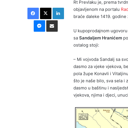
Rt Prevlaku je, prema tvrdn
Facebook
X
LinkedIn
objavljenom na portalu
Rad
braće daleke 1419. godine
Messenger
Podijeli putem E-maila
U kupoprodajnom ugovoru od
sa
Sandaljem Hranićem
po
ostalog stoji:
– Mi vojvoda Sandalj sa s
dasmo za vjeke vjekova, be
pola župe Konavli i Vitalji
što je naše bilo, sva sela 
dasmo u baštinu i nasljedst
vjekova, njima i djeci, unu