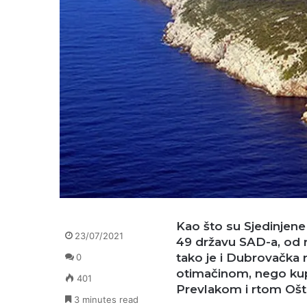
Kao što su Sjedinjene
23/07/2021
49 državu SAD-a, od r
tako je i Dubrovačka re
0
otimačinom, nego kupo
401
Prevlakom i rtom Ošt
3 minutes read