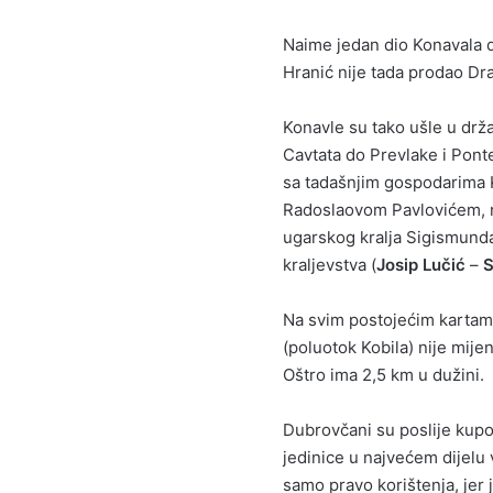
Naime jedan dio Konavala d
Hranić nije tada prodao Dr
Konavle su tako ušle u drž
Cavtata do Prevlake i Pon
sa tadašnjim gospodarima 
Radoslaovom Pavlovićem, ne
ugarskog kralja Sigismunda
kraljevstva (
Josip Lučić
–
S
Na svim postojećim kartama
(poluotok Kobila) nije mij
Oštro ima 2,5 km u dužini.
Dubrovčani su poslije kupo
jedinice u najvećem dijelu v
samo pravo korištenja, jer 