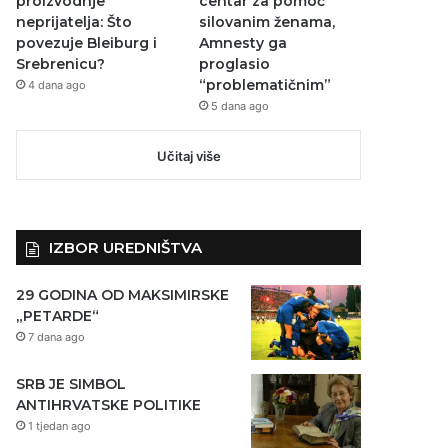
proizvodnje
centar za pomoć
neprijatelja: Što
silovanim ženama,
povezuje Bleiburg i
Amnesty ga
Srebrenicu?
proglasio
“problematičnim”
4 dana ago
5 dana ago
Učitaj više
IZBOR UREDNIŠTVA
29 GODINA OD MAKSIMIRSKE
„PETARDE“
7 dana ago
SRB JE SIMBOL
ANTIHRVATSKE POLITIKE
1 tjedan ago