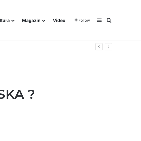
Sidebar
Traži
ltura
Magazin
Video
Follow
SKA ?