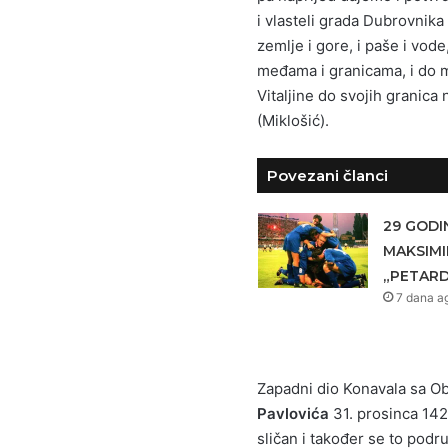
i vlasteli grada Dubrovnik
zemlje i gore, i paše i vode
međama i granicama, i do mo
Vitaljine do svojih granica
(Miklošić).
Povezani članci
29 GODI
MAKSIMI
„PETARD
7 dana a
Zapadni dio Konavala sa O
Pavlovića
31. prosinca 1426
sličan i također se to podr