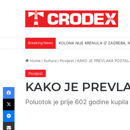
Breaking News
KOLONA NIJE KRENULA IZ ZAGREBA, N
Home
/
Kultura
/
Povijest
/
KAKO JE PREVLAKA POSTAL
Povijest
KAKO JE PREVL
Facebook
X
Poluotok je prije 602 godine kupil
Messenger
Podijeli putem E-maila