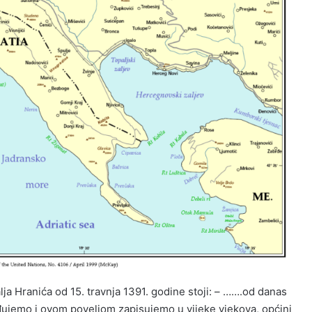
ja Hranića od 15. travnja 1391. godine stoji: – …….od danas
đujemo i ovom poveljom zapisujemo u vijeke vjekova, općini