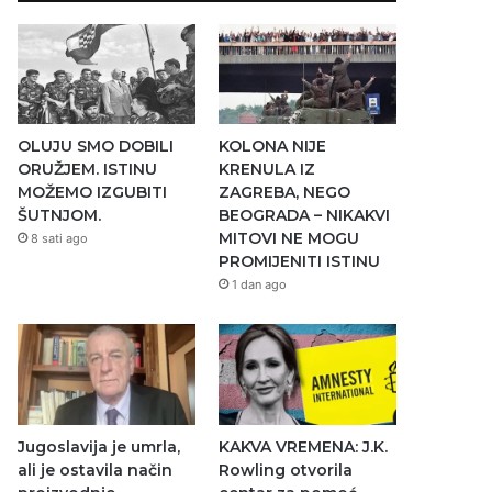
OLUJU SMO DOBILI
KOLONA NIJE
ORUŽJEM. ISTINU
KRENULA IZ
MOŽEMO IZGUBITI
ZAGREBA, NEGO
ŠUTNJOM.
BEOGRADA – NIKAKVI
MITOVI NE MOGU
8 sati ago
PROMIJENITI ISTINU
1 dan ago
Jugoslavija je umrla,
KAKVA VREMENA: J.K.
ali je ostavila način
Rowling otvorila