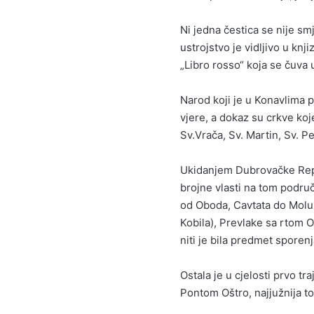
Ni jedna čestica se nije smj
ustrojstvo je vidljivo u knji
„Libro rosso“ koja se čuva
Narod koji je u Konavlima pa
vjere, a dokaz su crkve koje
Sv.Vrača, Sv. Martin, Sv. P
Ukidanjem Dubrovačke Repu
brojne vlasti na tom područ
od Oboda, Cavtata do Molunt
Kobila), Prevlake sa rtom Oš
niti je bila predmet sporen
Ostala je u cjelosti prvo t
Pontom Oštro, najjužnija t