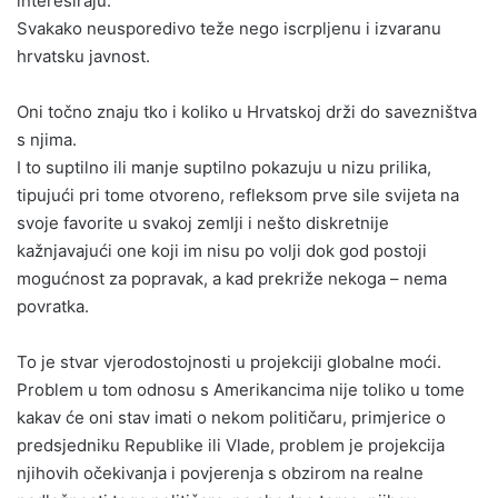
interesiraju.
Svakako neusporedivo teže nego iscrpljenu i izvaranu
hrvatsku javnost.
Oni točno znaju tko i koliko u Hrvatskoj drži do savezništva
s njima.
I to suptilno ili manje suptilno pokazuju u nizu prilika,
tipujući pri tome otvoreno, refleksom prve sile svijeta na
svoje favorite u svakoj zemlji i nešto diskretnije
kažnjavajući one koji im nisu po volji dok god postoji
mogućnost za popravak, a kad prekriže nekoga – nema
povratka.
To je stvar vjerodostojnosti u projekciji globalne moći.
Problem u tom odnosu s Amerikancima nije toliko u tome
kakav će oni stav imati o nekom političaru, primjerice o
predsjedniku Republike ili Vlade, problem je projekcija
njihovih očekivanja i povjerenja s obzirom na realne