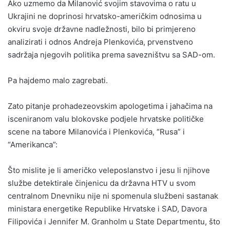
Ako uzmemo da Milanović svojim stavovima o ratu u
Ukrajini ne doprinosi hrvatsko-američkim odnosima u
okviru svoje državne nadležnosti, bilo bi primjereno
analizirati i odnos Andreja Plenkovića, prvenstveno
sadržaja njegovih politika prema savezništvu sa SAD-om.
Pa hajdemo malo zagrebati.
Zato pitanje prohadezeovskim apologetima i jahačima na
isceniranom valu blokovske podjele hrvatske političke
scene na tabore Milanovića i Plenkovića, “Rusa” i
“Amerikanca”:
Što mislite je li američko veleposlanstvo i jesu li njihove
službe detektirale činjenicu da državna HTV u svom
centralnom Dnevniku nije ni spomenula službeni sastanak
ministara energetike Republike Hrvatske i SAD, Davora
Filipovića i Jennifer M. Granholm u State Departmentu, što