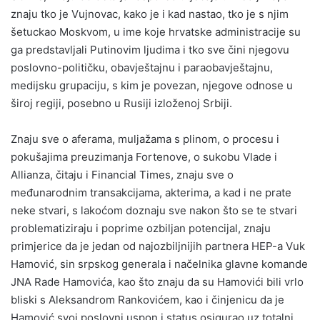
znaju tko je Vujnovac, kako je i kad nastao, tko je s njim
šetuckao Moskvom, u ime koje hrvatske administracije su
ga predstavljali Putinovim ljudima i tko sve čini njegovu
poslovno-političku, obavještajnu i paraobavještajnu,
medijsku grupaciju, s kim je povezan, njegove odnose u
široj regiji, posebno u Rusiji izloženoj Srbiji.
Znaju sve o aferama, muljažama s plinom, o procesu i
pokušajima preuzimanja Fortenove, o sukobu Vlade i
Allianza, čitaju i Financial Times, znaju sve o
međunarodnim transakcijama, akterima, a kad i ne prate
neke stvari, s lakoćom doznaju sve nakon što se te stvari
problematiziraju i poprime ozbiljan potencijal, znaju
primjerice da je jedan od najozbiljnijih partnera HEP-a Vuk
Hamović, sin srpskog generala i načelnika glavne komande
JNA Rade Hamovića, kao što znaju da su Hamovići bili vrlo
bliski s Aleksandrom Rankovićem, kao i činjenicu da je
Hamović svoj poslovni uspon i status osigurao uz totalni