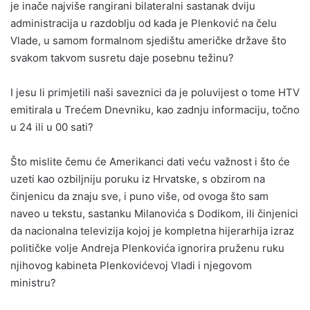
je inače najviše rangirani bilateralni sastanak dviju
administracija u razdoblju od kada je Plenković na čelu
Vlade, u samom formalnom sjedištu američke države što
svakom takvom susretu daje posebnu težinu?
I jesu li primjetili naši saveznici da je poluvijest o tome HTV
emitirala u Trećem Dnevniku, kao zadnju informaciju, točno
u 24 ili u 00 sati?
Što mislite čemu će Amerikanci dati veću važnost i što će
uzeti kao ozbiljniju poruku iz Hrvatske, s obzirom na
činjenicu da znaju sve, i puno više, od ovoga što sam
naveo u tekstu, sastanku Milanovića s Dodikom, ili činjenici
da nacionalna televizija kojoj je kompletna hijerarhija izraz
političke volje Andreja Plenkovića ignorira pruženu ruku
njihovog kabineta Plenkovićevoj Vladi i njegovom
ministru?