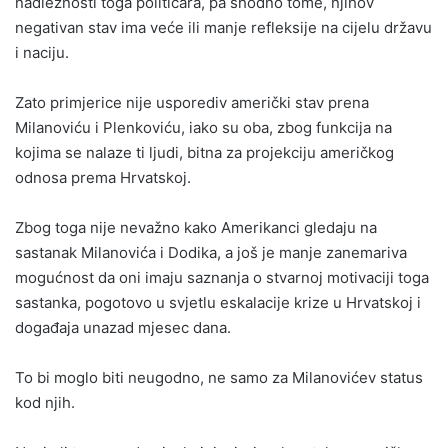
nadležnosti toga političara, pa shodno tome, njihov
negativan stav ima veće ili manje refleksije na cijelu državu
i naciju.
Zato primjerice nije usporediv američki stav prena
Milanoviću i Plenkoviću, iako su oba, zbog funkcija na
kojima se nalaze ti ljudi, bitna za projekciju američkog
odnosa prema Hrvatskoj.
Zbog toga nije nevažno kako Amerikanci gledaju na
sastanak Milanovića i Dodika, a još je manje zanemariva
mogućnost da oni imaju saznanja o stvarnoj motivaciji toga
sastanka, pogotovo u svjetlu eskalacije krize u Hrvatskoj i
događaja unazad mjesec dana.
To bi moglo biti neugodno, ne samo za Milanovićev status
kod njih.