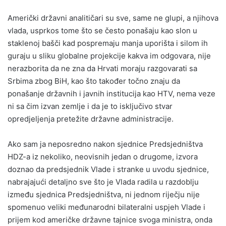
Američki državni analitičari su sve, same ne glupi, a njihova
vlada, usprkos tome što se često ponašaju kao slon u
staklenoj bašči kad pospremaju manja uporišta i silom ih
guraju u sliku globalne projekcije kakva im odgovara, nije
nerazborita da ne zna da Hrvati moraju razgovarati sa
Srbima zbog BiH, kao što također točno znaju da
ponašanje državnih i javnih institucija kao HTV, nema veze
ni sa čim izvan zemlje i da je to isključivo stvar
opredjeljenja pretežite državne administracije.
Ako sam ja neposredno nakon sjednice Predsjedništva
HDZ-a iz nekoliko, neovisnih jedan o drugome, izvora
doznao da predsjednik Vlade i stranke u uvodu sjednice,
nabrajajući detaljno sve što je Vlada radila u razdoblju
između sjednica Predsjedništva, ni jednom riječju nije
spomenuo veliki međunarodni bilateralni uspjeh Vlade i
prijem kod američke državne tajnice svoga ministra, onda