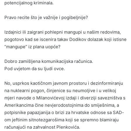
potencijalnog kriminala.
Pravo recite što je važnije i pogibeljnije?
Izdajnici ili zaigrani pohlepni mangupi u našim redovima,
pogotovo kad se iscenira takav Dodikov dolazak koji istisne
“mangupe” iz plana uopće?
Dobro zamišljena komunikacijska računica.
Pod uvjetom da su ljudi ovce.
No, usprkos kaotičnom javnom prostoru i dezinformiranju
na nuklearni pogon, činjenice su neumoljive i u velikoj
mjeri navode o Milanovićevoj izdaji i diverziji savezništva s
Amerikancima čine nevjerodostojnima do smiješnima, a
potpisnike papazjanija o brizi za hrvatske odnose sa SAD-
om jeftinim sitnotezgarošima koji se spremno blamiraju
računajući na zahvalnost Plenkovića.