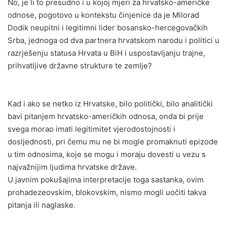
No, je li to presudno i u kojoj mjeri za hrvatsko-američke
odnose, pogotovo u kontekstu činjenice da je Milorad
Dodik neupitni i legitimni lider bosansko-hercegovačkih
Srba, jednoga od dva partnera hrvatskom narodu i politici u
razrješenju statusa Hrvata u BiH i uspostavljanju trajne,
prihvatljive državne strukture te zemlje?
Kad i ako se netko iz Hrvatske, bilo politički, bilo analitički
bavi pitanjem hrvatsko-američkih odnosa, onda bi prije
svega morao imati legitimitet vjerodostojnosti i
dosljednosti, pri čemu mu ne bi mogle promaknuti epizode
u tim odnosima, koje se mogu i moraju dovesti u vezu s
najvažnijim ljudima hrvatske države.
U javnim pokušajima interpretacije toga sastanka, ovim
prohadezeovskim, blokovskim, nismo mogli uočiti takva
pitanja ili naglaske.