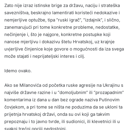
Zato nije izraz istinske brige za državu, naciju i strateška
savezništva, beskrajno lamentirati koristeći nedokazive i
nemjerljive optužbe, tipa “ruski igrač”, “izdajnik”, i slično,
zanemarujući pri tome konkretne probleme, nedostatke,
nečinjenje i, što je najgore, konkretne postupke koji
nanose mjerljivu i dokazivu štetu Hrvatskoj, uz krajnje
uvjerljive činjenice koje govore o mogućnosti da iza svega
može stajati i neprijateljski interes i cilj.
Idemo ovako.
Ako se Milanovića od početka ruske agresije na Ukrajinu s
najviše državne razine i u “domoljubnim” ili “prozapadnim”
komentarima iz dana u dan bez ograde naziva Putinovim
čovjekom, a pri tome se ništa ne poduzima da se ukloni ta
prijetnja hrvatskoj državi, onda su ovi koji ga takvim
prepoznaju i to javno tvrde, ili sudionici, ili klevetnici ili u
svakoj trećoj opciji nedostojni.