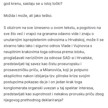
god krenu, sastaju se u istoj točki?
Možda i može, ali jako teško.
S obzirom na sve izneseno u ovom tekstu, a pogotovo na
sve što već i vrapci na granama odavno vide i znaju o
unutarnjim isprepletenim odnosima u Hrvatskoj, može li se
stvarno tako lako i sigurno odnos Vlade i Vujnovca s
neupitnim krakovima toga odnosa prema istoku,
proglašavati nerizičnim za odnose SAD-a i Hrvatske,
predstavljati taj savez kao čistu proeuropsku i
prosavezničku priču, a Milanovića, koji je potpuno
eksplicitno nakon izbijanja tzv. plinske krize svojim
postupcima pokazao da je i on jedan krak toga
konglomerata organski uvezan u taj spektar interesa,
predstavljati kao suprotnost i nekakvu prorusku priču zbog
njegovog prethodnog deklariranja?