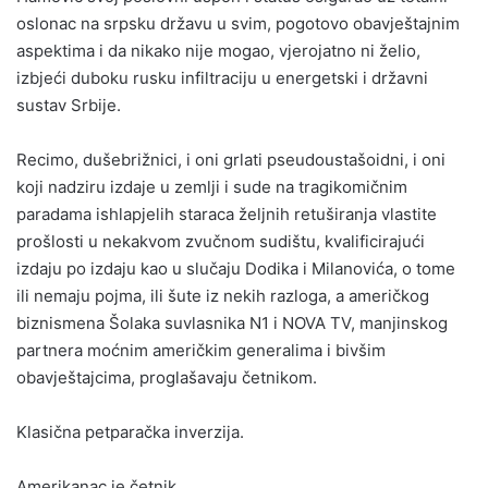
oslonac na srpsku državu u svim, pogotovo obavještajnim
aspektima i da nikako nije mogao, vjerojatno ni želio,
izbjeći duboku rusku infiltraciju u energetski i državni
sustav Srbije.
Recimo, dušebrižnici, i oni grlati pseudoustašoidni, i oni
koji nadziru izdaje u zemlji i sude na tragikomičnim
paradama ishlapjelih staraca željnih retuširanja vlastite
prošlosti u nekakvom zvučnom sudištu, kvalificirajući
izdaju po izdaju kao u slučaju Dodika i Milanovića, o tome
ili nemaju pojma, ili šute iz nekih razloga, a američkog
biznismena Šolaka suvlasnika N1 i NOVA TV, manjinskog
partnera moćnim američkim generalima i bivšim
obavještajcima, proglašavaju četnikom.
Klasična petparačka inverzija.
Amerikanac je četnik.