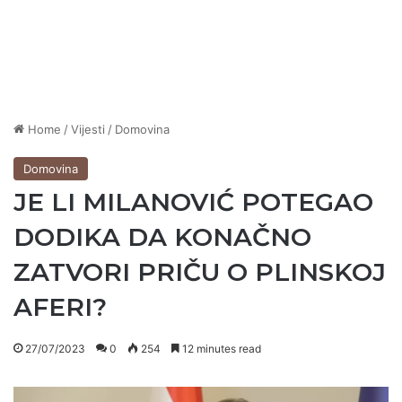
Home
/
Vijesti
/
Domovina
Domovina
JE LI MILANOVIĆ POTEGAO
DODIKA DA KONAČNO
ZATVORI PRIČU O PLINSKOJ
AFERI?
27/07/2023
0
254
12 minutes read