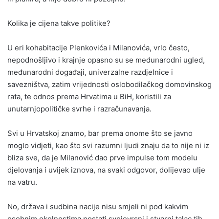
Kolika je cijena takve politike?
U eri kohabitacije Plenkovića i Milanovića, vrlo često,
nepodnošljivo i krajnje opasno su se međunarodni ugled,
međunarodni događaji, univerzalne razdjelnice i
savezništva, zatim vrijednosti oslobodilačkog domovinskog
rata, te odnos prema Hrvatima u BiH, koristili za
unutarnjopolitičke svrhe i razračunavanja.
Svi u Hrvatskoj znamo, bar prema onome što se javno
moglo vidjeti, kao što svi razumni ljudi znaju da to nije ni iz
bliza sve, da je Milanović dao prve impulse tom modelu
djelovanja i uvijek iznova, na svaki odgovor, dolijevao ulje
na vatru.
No, država i sudbina nacije nisu smjeli ni pod kakvim
osobnim okolnostima postati svojevrsni i stvarni talac tih