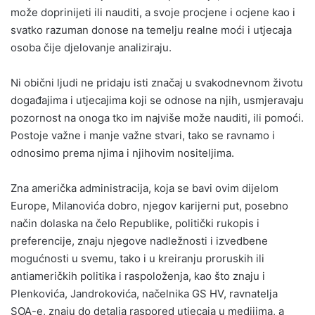
može doprinijeti ili nauditi, a svoje procjene i ocjene kao i
svatko razuman donose na temelju realne moći i utjecaja
osoba čije djelovanje analiziraju.
Ni obični ljudi ne pridaju isti značaj u svakodnevnom životu
događajima i utjecajima koji se odnose na njih, usmjeravaju
pozornost na onoga tko im najviše može nauditi, ili pomoći.
Postoje važne i manje važne stvari, tako se ravnamo i
odnosimo prema njima i njihovim nositeljima.
Zna američka administracija, koja se bavi ovim dijelom
Europe, Milanovića dobro, njegov karijerni put, posebno
način dolaska na čelo Republike, politički rukopis i
preferencije, znaju njegove nadležnosti i izvedbene
mogućnosti u svemu, tako i u kreiranju proruskih ili
antiameričkih politika i raspoloženja, kao što znaju i
Plenkovića, Jandrokovića, načelnika GS HV, ravnatelja
SOA-e, znaju do detalja raspored utjecaja u medijima, a