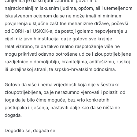
Činjenica je da su ljudi zabrinuti, govorim o
najracionalnijim iskusnim ljudima, općom, ali i utemeljenom
iskustvenom ocjenom da se ne može imati ni minimum
povjerenja u ključne zaštitne mehanizme države, počevši
od DORH-a i USKOK-a, da postoji golemo nepovjerenje u
cijeli niz javnih institucija, da je gotovo sve krajnje
relativizirano, te da takvo realno raspoloženje više ne
mogu prikrivati odavno potrošene udice i zloupotrijebljene
razdjelnice o domoljublju, braniteljima, antifašizmu, ruskoj
ili ukrajinskoj strani, te srpsko-hrvatskim odnosima.
Gotovo da više i nema vrijednosti koja nije višestruko
zloupotrijebljena, pa je nerazumno vjerovati i polaziti od
toga da je bilo čime moguće, bez vrlo konkretnih
postupaka i rješenja, nastaviti dalje kao da se ništa ne
događa.
Dogodilo se, događa se.