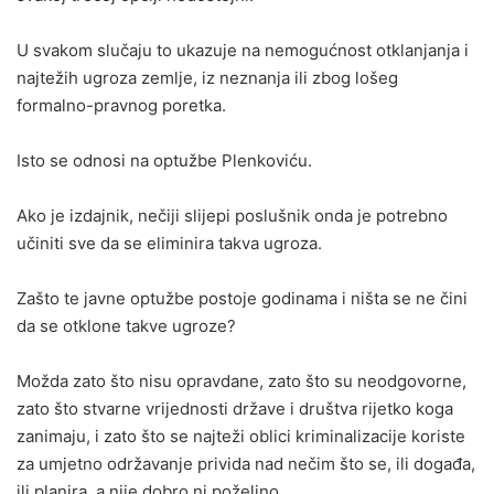
U svakom slučaju to ukazuje na nemogućnost otklanjanja i
najtežih ugroza zemlje, iz neznanja ili zbog lošeg
formalno-pravnog poretka.
Isto se odnosi na optužbe Plenkoviću.
Ako je izdajnik, nečiji slijepi poslušnik onda je potrebno
učiniti sve da se eliminira takva ugroza.
Zašto te javne optužbe postoje godinama i ništa se ne čini
da se otklone takve ugroze?
Možda zato što nisu opravdane, zato što su neodgovorne,
zato što stvarne vrijednosti države i društva rijetko koga
zanimaju, i zato što se najteži oblici kriminalizacije koriste
za umjetno održavanje privida nad nečim što se, ili događa,
ili planira, a nije dobro ni poželjno.