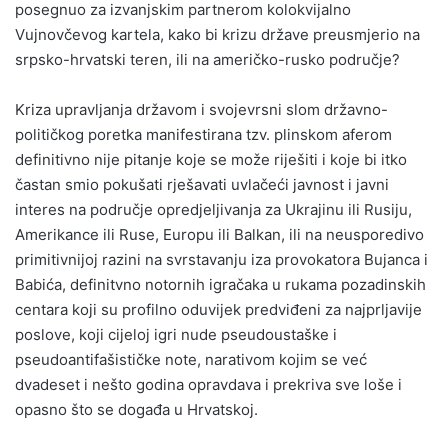
posegnuo za izvanjskim partnerom kolokvijalno
Vujnovčevog kartela, kako bi krizu države preusmjerio na
srpsko-hrvatski teren, ili na američko-rusko područje?
Kriza upravljanja državom i svojevrsni slom državno-
političkog poretka manifestirana tzv. plinskom aferom
definitivno nije pitanje koje se može riješiti i koje bi itko
častan smio pokušati rješavati uvlačeći javnost i javni
interes na područje opredjeljivanja za Ukrajinu ili Rusiju,
Amerikance ili Ruse, Europu ili Balkan, ili na neusporedivo
primitivnijoj razini na svrstavanju iza provokatora Bujanca i
Babića, definitvno notornih igračaka u rukama pozadinskih
centara koji su profilno oduvijek predviđeni za najprljavije
poslove, koji cijeloj igri nude pseudoustaške i
pseudoantifašističke note, narativom kojim se već
dvadeset i nešto godina opravdava i prekriva sve loše i
opasno što se događa u Hrvatskoj.