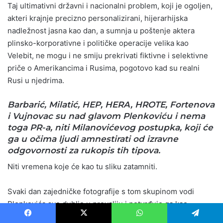
Taj ultimativni državni i nacionalni problem, koji je ogoljen,
akteri krajnje precizno personalizirani, hijerarhijska
nadležnost jasna kao dan, a sumnja u poštenje aktera
plinsko-korporativne i političke operacije velika kao
Velebit, ne mogu i ne smiju prekrivati fiktivne i selektivne
priče o Amerikancima i Rusima, pogotovo kad su realni
Rusi u njedrima.
Barbarić, Milatić, HEP, HERA, HROTE, Fortenova
i Vujnovac su nad glavom Plenkoviću i nema
toga PR-a, niti Milanovićevog postupka, koji će
ga u očima ljudi amnestirati od izravne
odgovornosti za rukopis tih tipova.
Niti vremena koje će kao tu sliku zatamniti.
Svaki dan zajedničke fotografije s tom skupinom vodi
Plenkovića sve dublje u provaliju i potvrđuje ga kao
sudionika.
Facebook
X
WhatsApp
Telegram