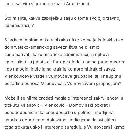
su to sasvim sigurno doznali i Amerikanci.
Što mislite, kakvu zabilješku šalju o tome svojoj državnoj
administraciji?
Sljedeće je pitanje, koje nikako nitko kome je istinski stalo
do hrvatsko-američkog savezništva ne bi smio
zanemarivati, kako američka administracija i njihovi
specijalisti za jugoistok Europe gledaju na potpuno otvoren
i po mnogim indicijama krajnje kompromitirajući savez
Plenkovićeve Vlade i Vujnovčeve grupacije, ali i neupitnu
pozadinu odnosa Milanovića s Vujnovčevom grupacijom?
Može li se njima prodati magla o interesnoj zakrvljenosti u
trokutu Milanović – Plenković – Domovinski pokret i
pseudodesničarska pseudooprba u politici i medijima,
usprkos nebrojenim dokazima i indicijama da svi akteri
toga trokuta usko i interesno surađuju s Vujnovcem i kamo