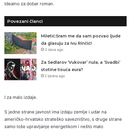
Idealno za dobar roman.
Povezani članci
Miletić:Sram me da sam pozvao ljude
da glasuju za Ivu Rinčić!
3 dana ago
Za Sedlarov ‘Vukovar’ nula, a ‘Svadbi’
stotine tisuća eura?
2 tjedna ago
I za malo izdaje.
S jedne strane javnost ima izdaju zemlje i udar na
američko-hrvatsko strateško savezništvo, s druge strane
samo loše upravljanje energetikom i nešto malo