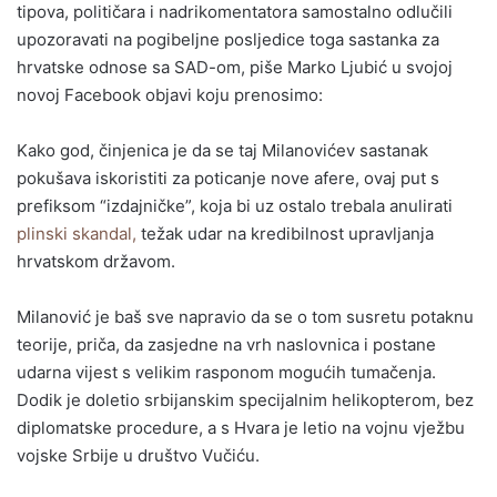
tipova, političara i nadrikomentatora samostalno odlučili
upozoravati na pogibeljne posljedice toga sastanka za
hrvatske odnose sa SAD-om, piše Marko Ljubić u svojoj
novoj Facebook objavi koju prenosimo:
Kako god, činjenica je da se taj Milanovićev sastanak
pokušava iskoristiti za poticanje nove afere, ovaj put s
prefiksom “izdajničke”, koja bi uz ostalo trebala anulirati
plinski skandal,
težak udar na kredibilnost upravljanja
hrvatskom državom.
Milanović je baš sve napravio da se o tom susretu potaknu
teorije, priča, da zasjedne na vrh naslovnica i postane
udarna vijest s velikim rasponom mogućih tumačenja.
Dodik je doletio srbijanskim specijalnim helikopterom, bez
diplomatske procedure, a s Hvara je letio na vojnu vježbu
vojske Srbije u društvo Vučiću.