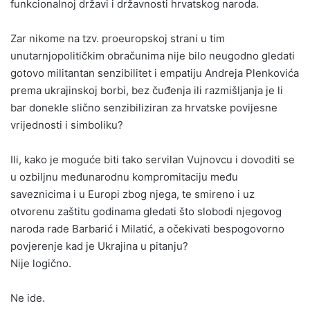
funkcionalnoj državi i državnosti hrvatskog naroda.
Zar nikome na tzv. proeuropskoj strani u tim
unutarnjopolitičkim obračunima nije bilo neugodno gledati
gotovo militantan senzibilitet i empatiju Andreja Plenkovića
prema ukrajinskoj borbi, bez čuđenja ili razmišljanja je li
bar donekle slično senzibiliziran za hrvatske povijesne
vrijednosti i simboliku?
Ili, kako je moguće biti tako servilan Vujnovcu i dovoditi se
u ozbiljnu međunarodnu kompromitaciju među
saveznicima i u Europi zbog njega, te smireno i uz
otvorenu zaštitu godinama gledati što slobodi njegovog
naroda rade Barbarić i Milatić, a očekivati bespogovorno
povjerenje kad je Ukrajina u pitanju?
Nije logično.
Ne ide.