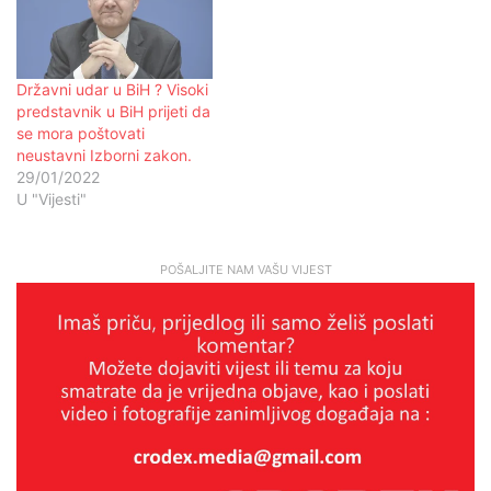
Državni udar u BiH ? Visoki
predstavnik u BiH prijeti da
se mora poštovati
neustavni Izborni zakon.
29/01/2022
U "Vijesti"
POŠALJITE NAM VAŠU VIJEST