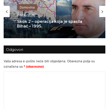
Izbor uredništva
23/05/2026
Domovina
RAZORUŽANJE HRVATSKE –
MEGAIZDAJA KOJA SE I DALJE
04/06/2026
PREŠUĆUJE
Odgovori
Skok 2 – operacija koja je spasila
Bihać – 1995.
Vaša adresa e-pošte neće biti objavljena.
Obavezna polja su
označena sa
* (obavezno)
K
o
m
e
n