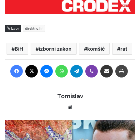
Izvor
direktno.hr
BiH
izborni zakon
komšić
rat
Facebook
X
Messenger
WhatsApp
Telegram
Viber
Podijeli putem E-maila
Printaj
Tomislav
Website