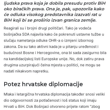
ljudska prava koja je dobila presudu protiv BiH
oko biračkih prava. Ona je, pak, upozorila kako
će odluka visokog predstavnika izazvati rat u
BiH koji bi se proširio izvan granica zemlje.
Reagirali su i brojni drugi političari. Tako je vodeća
bošnjačka SDA najavila kako će pokrenuti ustavne tužbe u
slučaju nametanja odluke OHR-a o izmjeni izbornog
zakona. Da su tako aktivni kada je u pitanju uređenost i
budućnost Bosne i Hercegovine, ona bi sada zasigurno bila
na kandidacijskoj listi Europske unije. No, dok zatiru prava
drugima uzurpirajući čelna mjesta u politici, ne mogu se
nadati nikakvom napretku.
Potez hrvatske diplomacije
Mlaka i letargična hrvatska diplomacija također snosi veliki
dio odgovornosti za potlačenost i loš status koji imaju
Hrvati u BiH. Dok Bošnjaci otvoreno prijete ratom “zbog