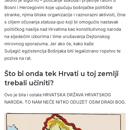
Jedno je sigurno – poticanje sukoba i prijetnje ratom u
Bosni i Hercegovini koje upućuju bošnjačke političke
stranke, njima bliske organizacije i raznorazni aktivisti, čine
s ciljem očuvanja
statusa quo
koji bi omogućio nastavak
političkog nasilja nad Hrvatima kao konstitutivnog naroda
na sljedećim izborima i time urušavanja Dejtonskog
mirovnog sporazuma. Jer ako će, kako kaže
Suljagić egzistencija Bošnjaka biti legalizirano ropstvo te
poziva na rat.
Što bi onda tek Hrvati u toj zemlji
trebali učiniti?
Ovo je bila i ostala HRVATSKA DRŽAVA HRVATSKOG
NARODA. TO NAM NEĆE NITKO ODUZET OSIM DRAGI BOG.