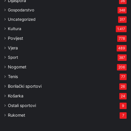
Dijaspora
36
Gospodarstvo
348
Uncategorized
317
Kultura
1.417
Povijest
778
Vjera
489
Sport
387
Nogomet
206
Tenis
77
Borilački sportovi
26
Košarka
24
Ostali sportovi
9
Rukomet
7