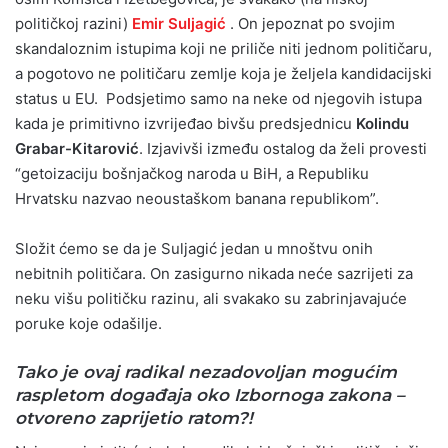
političkoj razini)
Emir Suljagić
. On jepoznat po svojim
skandaloznim istupima koji ne priliče niti jednom političaru,
a pogotovo ne političaru zemlje koja je željela kandidacijski
status u EU. Podsjetimo samo na neke od njegovih istupa
kada je primitivno izvrijeđao bivšu predsjednicu
Kolindu
Grabar-Kitarović
. Izjavivši između ostalog da želi provesti
“getoizaciju bošnjačkog naroda u BiH, a Republiku
Hrvatsku nazvao neoustaškom banana republikom”.
Složit ćemo se da je Suljagić jedan u mnoštvu onih
nebitnih političara. On zasigurno nikada neće sazrijeti za
neku višu političku razinu, ali svakako su zabrinjavajuće
poruke koje odašilje.
Tako je ovaj radikal nezadovoljan mogućim
raspletom događaja oko Izbornoga zakona –
otvoreno zaprijetio ratom?!