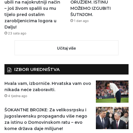
ubili na najokrutniji način
ORUŽJEM. ISTINU
– još živom spalili su mu
MOŽEMO IZGUBITI
tijelo pred ostalim
ŠUTNJOM.
zarobljenicima logora u
1 dan ago
Dalju!
23 sata ago
Učitaj više
IZBOR UREDNIŠTVA
Hvala vam, izborniče. Hrvatska vam ovo
nikada neće zaboraviti.
4 tjedna ago
ŠOKANTNE BROJKE: Za velikosrpsku i
jugoslavensku propagandu više nego
za istinu o Domovinskom ratu – evo
kome država daje milijune!