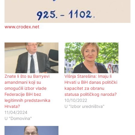
www.crodex.net
Znate li što su Barryevi
Višnja Starešina: Imaju li
amandmani koji su
Hrvati u BiH danas politički
omogućili izbor vlade
kapacitet za obranu
Federacije BiH bez
statusa političkog naroda?
legitimnih predstavnika
10/10/2022
Hrvata?
U "Izbor uredništva"
11/04/2024
U "Domovina"