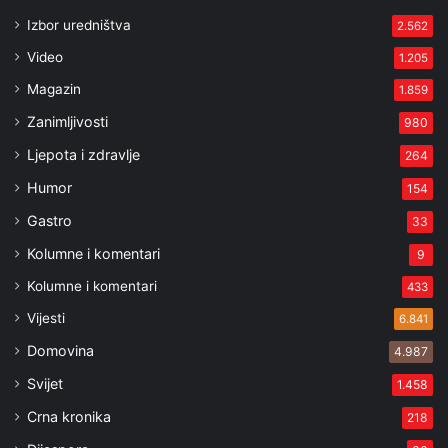
Izbor uredništva
2.562
Video
1.205
Magazin
1.859
Zanimljivosti
980
Ljepota i zdravlje
264
Humor
154
Gastro
33
Kolumne i komentari
9
Kolumne i komentari
433
Vijesti
6.841
Domovina
4.987
Svijet
1.458
Crna kronika
218