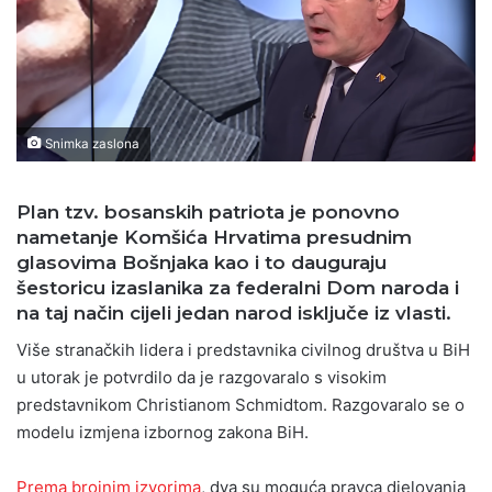
Snimka zaslona
Plan tzv. bosanskih patriota je ponovno
nametanje Komšića Hrvatima presudnim
glasovima Bošnjaka kao i to dauguraju
šestoricu izaslanika za federalni Dom naroda i
na taj način cijeli jedan narod isključe iz vlasti.
Više stranačkih lidera i predstavnika civilnog društva u BiH
u utorak je potvrdilo da je razgovaralo s visokim
predstavnikom Christianom Schmidtom. Razgovaralo se
o
modelu izmjena izbornog zakona BiH.
Prema brojnim izvorima
, dva su moguća pravca djelovanja