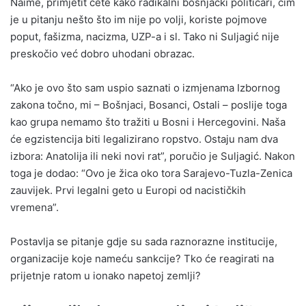
Naime, primjetit ćete kako radikalni bošnjački političari, čim
je u pitanju nešto što im nije po volji, koriste pojmove
poput, fašizma, nacizma, UZP-a i sl. Tako ni Suljagić nije
preskočio već dobro uhodani obrazac.
“Ako je ovo što sam uspio saznati o izmjenama Izbornog
zakona točno, mi – Bošnjaci, Bosanci, Ostali – poslije toga
kao grupa nemamo što tražiti u Bosni i Hercegovini. Naša
će egzistencija biti legalizirano ropstvo. Ostaju nam dva
izbora: Anatolija ili neki novi rat”, poručio je Suljagić. Nakon
toga je dodao: “Ovo je žica oko tora Sarajevo-Tuzla-Zenica
zauvijek. Prvi legalni geto u Europi od nacističkih
vremena”.
Postavlja se pitanje gdje su sada raznorazne institucije,
organizacije koje nameću sankcije? Tko će reagirati na
prijetnje ratom u ionako napetoj zemlji?