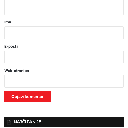
t
a
r
Ime
*
(
o
E-pošta
b
a
Web-stranica
v
e
z
n
o
)
NAJČITANIJE