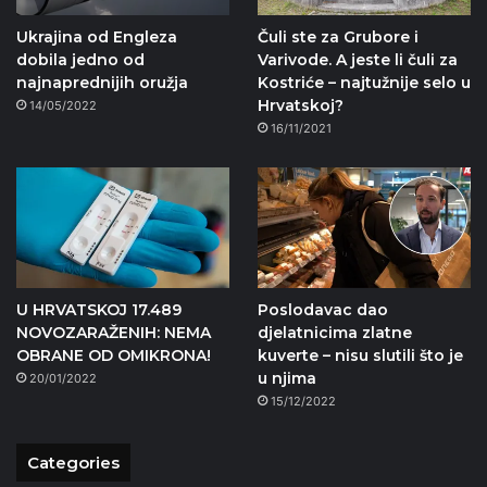
Ukrajina od Engleza
Čuli ste za Grubore i
dobila jedno od
Varivode. A jeste li čuli za
najnaprednijih oružja
Kostriće – najtužnije selo u
Hrvatskoj?
14/05/2022
16/11/2021
U HRVATSKOJ 17.489
Poslodavac dao
NOVOZARAŽENIH: NEMA
djelatnicima zlatne
OBRANE OD OMIKRONA!
kuverte – nisu slutili što je
u njima
20/01/2022
15/12/2022
Categories