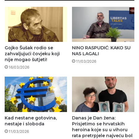
Gojko Šušak rodio se
NINO RASPUDIĆ: KAKO SU
zahvaljujući čovjeku koji
NAS LAGALI
nije mogao šutjeti!
11/03/2026
16/03/2026
Kad nestane gotovina,
Danas je Dan žena:
nestaje i sloboda
Prisjetimo se hrvatskih
heroina koje su u vihoru
11/03/2026
rata pretrpjele najveću bol