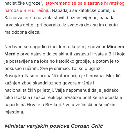
nacističke ugroze”,
istovremeno se pale zastave hrvatskog
naroda u BiH u Tešnju
. Napadaju se katoličke obitelji u
Sarajevu jer su na vrata stavili božićni vijenac, napada
hrvatska obitelj pri povratku iz svatova dok su im u autu
malodobna djeca…
Nedavno se dogodio i incident u kojem je novinar
Miralem
Merdić
prvo najavio da će skinuti zastavu Hrvata u BiH koja
je postavljena na lokalno katoličko groblje, a potom je to
pokušao i učiniti. Sve je snimao. Toliko o ugrozi
Bošnjaka. Nismo pronašli informaciju je li novinar Merdić
kažnjen zbog skandaloznog govora mržnje i
nacionalističkih prijetnji. Valja napomenuti da je jednako
tako izostala i žešća reakcija hrvatske politike na učestale
napade na Hrvate u BiH koji žive u većinski bošnjačkim
mjestima.
Ministar vanjskih poslova
Gordan Grlić