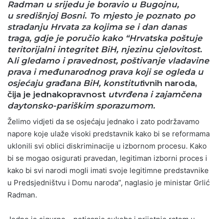
Radman
u srijedu je boravio u Bugojnu,
u središnjoj Bosni
.
T
o
mjest
o
je poznat
o
po
stradanju Hrvata za kojima se i dan danas
traga, gdje je poručio kako “Hrvatska poštuje
teritorijalni integritet BiH, njezinu cjelovitost
.
A
li gledamo i pravednost, poštivanje vladavine
prava i međunarodnog prava koji se ogleda u
osjećaju građana BiH, konstitut
ivnih naroda,
čija je jednakopravnost
utvrđena i zajamčena
daytonsko-pariškim sporazumom.
Želimo vidjeti da se osjećaju jednako i zato podržavamo
napore koje ulaže visoki predstavnik kako bi se reformama
uklonili svi oblici diskriminacije u izbornom procesu. Kako
bi se mogao osigurati pravedan, legitiman izborni proces i
kako bi svi narodi mogli imati svoje legitimne predstavnike
u Predsjedništvu i Domu naroda”, naglasio je ministar Grlić
Radman.