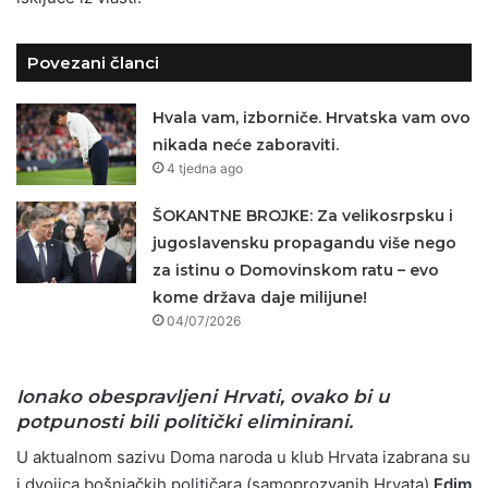
Povezani članci
Hvala vam, izborniče. Hrvatska vam ovo
nikada neće zaboraviti.
4 tjedna ago
ŠOKANTNE BROJKE: Za velikosrpsku i
jugoslavensku propagandu više nego
za istinu o Domovinskom ratu – evo
kome država daje milijune!
04/07/2026
Ionako obespravljeni Hrvati, ovako bi u
potpunosti bili politički eliminirani.
U aktualnom sazivu Doma naroda u klub Hrvata izabrana su
i dvojica bošnjačkih političara (samoprozvanih Hrvata)
Edim