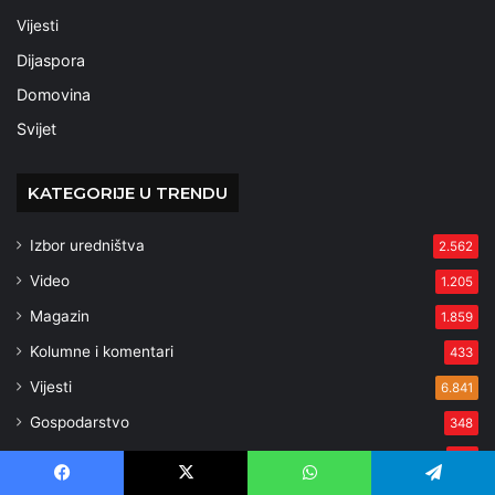
Vijesti
Dijaspora
Domovina
Svijet
KATEGORIJE U TRENDU
Izbor uredništva
2.562
Video
1.205
Magazin
1.859
Kolumne i komentari
433
Vijesti
6.841
Gospodarstvo
348
Uncategorized
317
Kultura
Facebook
X
WhatsApp
Telegram
1.417