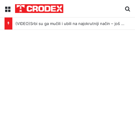
Menu
Tr
(VIDEO)Srbi su ga mučili i ubili na najokrutniji način – još živom spalili su mu tijelo pred ostalim zarobljenicima logora u Dalju!