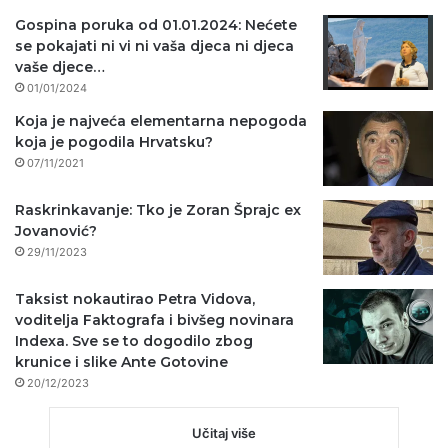
Gospina poruka od 01.01.2024: Nećete
se pokajati ni vi ni vaša djeca ni djeca
vaše djece…
01/01/2024
Koja je najveća elementarna nepogoda
koja je pogodila Hrvatsku?
07/11/2021
Raskrinkavanje: Tko je Zoran Šprajc ex
Jovanović?
29/11/2023
Taksist nokautirao Petra Vidova,
voditelja Faktografa i bivšeg novinara
Indexa. Sve se to dogodilo zbog
krunice i slike Ante Gotovine
20/12/2023
Učitaj više