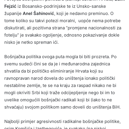
Fejzić
iz Bosansko-podrinjske te iz Unsko-sanske
županije
Anel Šahinović
, koji je nedavno preminuo. O
tome koliko su takvi potezi moralni, uopće nema potrebe
diskutirati, ali pozitivna strana “promjene nacionalnosti za
fotelju” je svakako ogoljenje, odnosno pokazivanje dokle
nisko je netko spreman ići.
Bošnjačka politika ovoga puta mogla bi biti prozreta. Po
svemu sudeći čini se da je i međunarodna zajednica
shvatila da bi političko eliminiranje Hrvata koji su
ravnopravan narod dovela do uništenja ionako politički
nestabilne zemlje, te se na kraju za raspad nikako ne bi
mogli okriviti Srbi koji traže odcijepljenje nego bi im to
uvelike omogućili bošnjački radikali koji bi (iako to ne
shvaćaju) svojom politikom samo doveli do uništenja BiH.
Najbolji primjer agresivnosti radikalne bošnjačke politike,
osim Komšića i Izetbegovića, je svakako (na niskoj