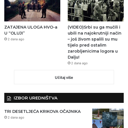
ZATAJENA ULOGA HVO-a
(VIDEO)Srbi su ga mučili i
U “OLUJI”
ubili na najokrutniji način
– još živom spalili su mu
2 dana ago
tijelo pred ostalim
zarobljenicima logora u
Dalju!
2 dana ago
Učitaj više
IZBOR UREDNIŠTVA
TRI DESETLJEĆA KRIKOVA OČAJNIKA
2 dana ago