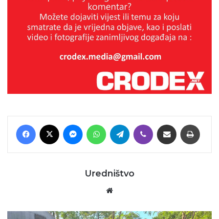
Facebook
X
Messenger
WhatsApp
Telegram
Viber
Podijeli putem E-maila
Printaj
Uredništvo
Website