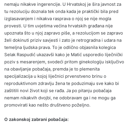
nemaju nikakve ingerencije. U Hrvatskoj je šira javnost za
tu rezoluciju doznala tek onda kada je praktički bila pred
izglasavanjem i nikakva rasprava o njoj se nije mogla
provesti. U tim uvjetima većina hrvatskih građana nije
upoznata što u njoj zapravo piše, a rezolucijom se zapravo
želi dokinuti priziv savjesti i zato je retrogradna i udara na
temeljna ljudska prava. To je odlično objasnila kolegica
Selak Raspudić ukazavši kako je Matić usporedio liječnički
poziv s mesarenjem, svodeći pritom ginekologiju isključivo
na obavljanje pobačaja, premda je to plemenita
specijalizacija u kojoj liječnici prvenstveno brinu o
reproduktivnom zdravlju žena te poduzimaju sve kako bi
zaštitili novi život koji se rađa. Ja po pitanju pobačaja
nemam nikakvih dvojbi, ne odobravam ga i ne mogu ga
promovirati kao nešto društveno poželjno.
O zakonskoj zabrani pobačaja: