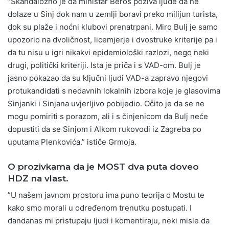
”Skandalozno je da ministar Beroš poziva ljude da ne
dolaze u Sinj dok nam u zemlji boravi preko milijun turista,
dok su plaže i noćni klubovi prenatrpani. Miro Bulj je samo
upozorio na dvoličnost, licemjerje i dvostruke kriterije pa i
da tu nisu u igri nikakvi epidemiološki razlozi, nego neki
drugi, politički kriteriji. Ista je priča i s VAD-om. Bulj je
jasno pokazao da su ključni ljudi VAD-a zapravo njegovi
protukandidati s nedavnih lokalnih izbora koje je glasovima
Sinjanki i Sinjana uvjerljivo pobijedio. Očito je da se ne
mogu pomiriti s porazom, ali i s činjenicom da Bulj neće
dopustiti da se Sinjom i Alkom rukovodi iz Zagreba po
uputama Plenkovića.” ističe Grmoja.
O prozivkama da je MOST dva puta doveo
HDZ na vlast.
”U našem javnom prostoru ima puno teorija o Mostu te
kako smo morali u određenom trenutku postupati. I
dandanas mi pristupaju ljudi i komentiraju, neki misle da