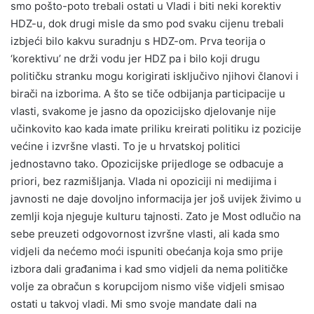
smo pošto-poto trebali ostati u Vladi i biti neki korektiv
HDZ-u, dok drugi misle da smo pod svaku cijenu trebali
izbjeći bilo kakvu suradnju s HDZ-om. Prva teorija o
‘korektivu’ ne drži vodu jer HDZ pa i bilo koji drugu
političku stranku mogu korigirati isključivo njihovi članovi i
birači na izborima. A što se tiče odbijanja participacije u
vlasti, svakome je jasno da opozicijsko djelovanje nije
učinkovito kao kada imate priliku kreirati politiku iz pozicije
većine i izvršne vlasti. To je u hrvatskoj politici
jednostavno tako. Opozicijske prijedloge se odbacuje a
priori, bez razmišljanja. Vlada ni opoziciji ni medijima i
javnosti ne daje dovoljno informacija jer još uvijek živimo u
zemlji koja njeguje kulturu tajnosti. Zato je Most odlučio na
sebe preuzeti odgovornost izvršne vlasti, ali kada smo
vidjeli da nećemo moći ispuniti obećanja koja smo prije
izbora dali građanima i kad smo vidjeli da nema političke
volje za obračun s korupcijom nismo više vidjeli smisao
ostati u takvoj vladi. Mi smo svoje mandate dali na