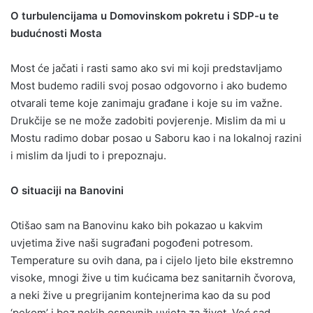
O turbulencijama u Domovinskom pokretu i SDP-u te
budućnosti Mosta
Most će jačati i rasti samo ako svi mi koji predstavljamo
Most budemo radili svoj posao odgovorno i ako budemo
otvarali teme koje zanimaju građane i koje su im važne.
Drukčije se ne može zadobiti povjerenje. Mislim da mi u
Mostu radimo dobar posao u Saboru kao i na lokalnoj razini
i mislim da ljudi to i prepoznaju.
O situaciji na Banovini
Otišao sam na Banovinu kako bih pokazao u kakvim
uvjetima žive naši sugrađani pogođeni potresom.
Temperature su ovih dana, pa i cijelo ljeto bile ekstremno
visoke, mnogi žive u tim kućicama bez sanitarnih čvorova,
a neki žive u pregrijanim kontejnerima kao da su pod
‘pekom’ i bez nekih osnovnih uvjeta za život. Već sad