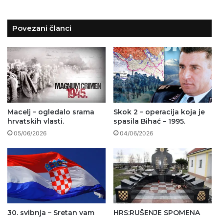
Povezani članci
Macelj – ogledalo srama
Skok 2 – operacija koja je
hrvatskih vlasti.
spasila Bihać – 1995.
05/06/2026
04/06/2026
30. svibnja – Sretan vam
HRS:RUŠENJE SPOMENA