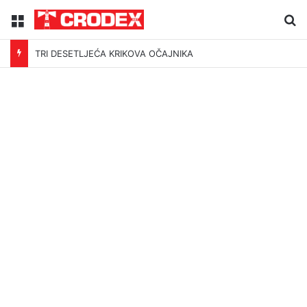
Menu
Tr
TRI DESETLJEĆA KRIKOVA OČAJNIKA