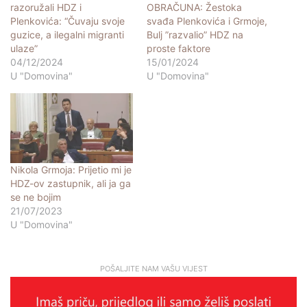
razoružali HDZ i
OBRAČUNA: Žestoka
Plenkovića: “Čuvaju svoje
svađa Plenkovića i Grmoje,
guzice, a ilegalni migranti
Bulj ”razvalio” HDZ na
ulaze”
proste faktore
04/12/2024
15/01/2024
U "Domovina"
U "Domovina"
Nikola Grmoja: Prijetio mi je
HDZ-ov zastupnik, ali ja ga
se ne bojim
21/07/2023
U "Domovina"
POŠALJITE NAM VAŠU VIJEST