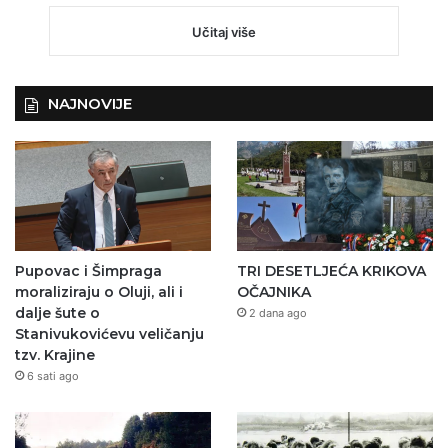
Učitaj više
NAJNOVIJE
Pupovac i Šimpraga
TRI DESETLJEĆA KRIKOVA
moraliziraju o Oluji, ali i
OČAJNIKA
dalje šute o
2 dana ago
Stanivukovićevu veličanju
tzv. Krajine
6 sati ago