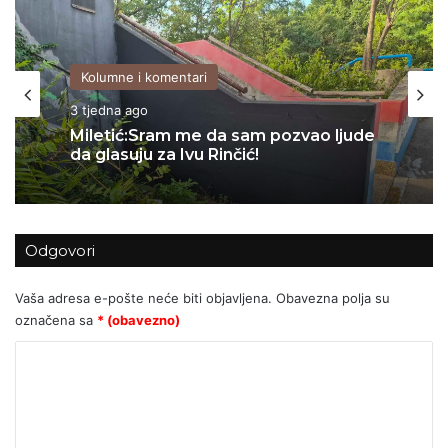
Kolumne i komentari
06/07/2026
Kolumne i komentari
Za Sedlarov ‘Vukovar’ nula, a ‘Svadbi’
3 tjedna ago
stotine tisuća eura?
Odgovori
Miletić:Sram me da sam pozvao ljude
da glasuju za Ivu Rinčić!
Vaša adresa e-pošte neće biti objavljena.
Obavezna polja su
označena sa
* (obavezno)
K
o
m
e