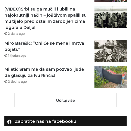
(VIDEO)Srbi su ga mučili i ubili na
najokrutniji način – još živom spalili su
mu tijelo pred ostalim zarobljenicima
logora u Dalju!
2 dana ago
Miro Barešić: ”Oni će se mene i mrtva
bojati.”
1 tjedan ago
Miletić:Sram me da sam pozvao ljude
da glasuju za Ivu Rinčić!
3 tjedna ago
Učitaj više
Zapratite nas na facebooku