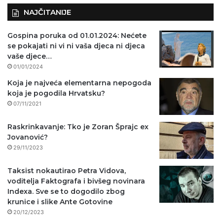
NAJČITANIJE
Gospina poruka od 01.01.2024: Nećete
se pokajati ni vi ni vaša djeca ni djeca
vaše djece…
01/01/2024
Koja je najveća elementarna nepogoda
koja je pogodila Hrvatsku?
07/11/2021
Raskrinkavanje: Tko je Zoran Šprajc ex
Jovanović?
29/11/2023
Taksist nokautirao Petra Vidova,
voditelja Faktografa i bivšeg novinara
Indexa. Sve se to dogodilo zbog
krunice i slike Ante Gotovine
20/12/2023