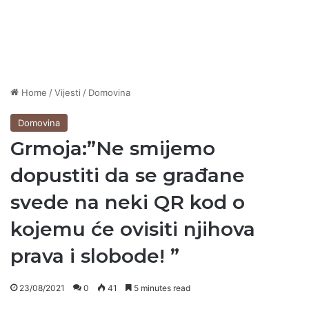
Home
/
Vijesti
/
Domovina
Domovina
Grmoja:”Ne smijemo
dopustiti da se građane
svede na neki QR kod o
kojemu će ovisiti njihova
prava i slobode! ”
23/08/2021
0
41
5 minutes read