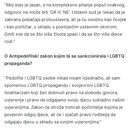
”Moj stav je jasan, a na kompleksno pitanje poput ovakvog,
odgovor ne može biti ‘DA’ ili ‘NE’. Ustavni sud je rekao da je
zabrana pobačaja protuustavna, ali ja ću osobno kao čovjek
i kao političar, u skladu s postojećim ustavnim okvirom,
činiti sve da se što više života spasi i da se što više djece
rodi.”
O Antipedofilski zakon kojim bi se sankcionirala i LGBTQ
propaganda?
”Pedofile i LGBTQ osobe nikad nisam izjednačio, ali sam
spomenuo LGBTQ propagandu i svojevrsni LGBTQ
totalitarizam koji želi dokinuti pravo na slobodu govora,
uvjerenja i pravo da odgajamo svoju djecu sukladno našim
uvjerenjima. Zakon će strože tretirati počinitelje kojima je
povjeren odgoj djece, ali će i ojačati pravo roditelja da
odgajaju djecu u skladu sa svojim uvjerenjima.”