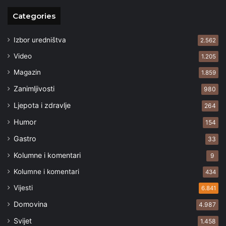
Categories
Izbor uredništva
2.562
Video
1.205
Magazin
1.859
Zanimljivosti
980
Ljepota i zdravlje
264
Humor
154
Gastro
33
Kolumne i komentari
9
Kolumne i komentari
434
Vijesti
6.841
Domovina
4.987
Svijet
1.458