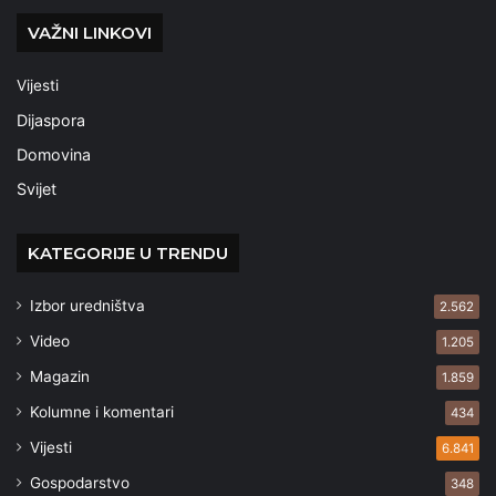
VAŽNI LINKOVI
Vijesti
Dijaspora
Domovina
Svijet
KATEGORIJE U TRENDU
Izbor uredništva
2.562
Video
1.205
Magazin
1.859
Kolumne i komentari
434
Vijesti
6.841
Gospodarstvo
348