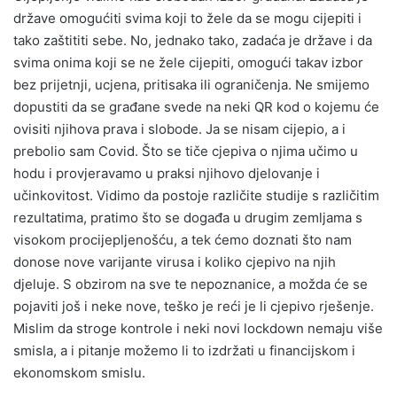
države omogućiti svima koji to žele da se mogu cijepiti i
tako zaštititi sebe. No, jednako tako, zadaća je države i da
svima onima koji se ne žele cijepiti, omogući takav izbor
bez prijetnji, ucjena, pritisaka ili ograničenja. Ne smijemo
dopustiti da se građane svede na neki QR kod o kojemu će
ovisiti njihova prava i slobode. Ja se nisam cijepio, a i
prebolio sam Covid. Što se tiče cjepiva o njima učimo u
hodu i provjeravamo u praksi njihovo djelovanje i
učinkovitost. Vidimo da postoje različite studije s različitim
rezultatima, pratimo što se događa u drugim zemljama s
visokom procijepljenošću, a tek ćemo doznati što nam
donose nove varijante virusa i koliko cjepivo na njih
djeluje. S obzirom na sve te nepoznanice, a možda će se
pojaviti još i neke nove, teško je reći je li cjepivo rješenje.
Mislim da stroge kontrole i neki novi lockdown nemaju više
smisla, a i pitanje možemo li to izdržati u financijskom i
ekonomskom smislu.