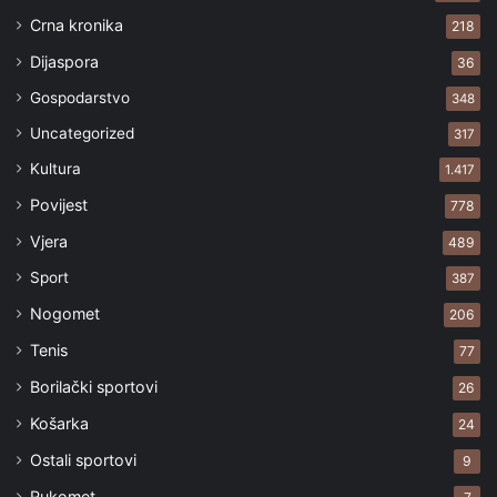
Crna kronika
218
Dijaspora
36
Gospodarstvo
348
Uncategorized
317
Kultura
1.417
Povijest
778
Vjera
489
Sport
387
Nogomet
206
Tenis
77
Borilački sportovi
26
Košarka
24
Ostali sportovi
9
Rukomet