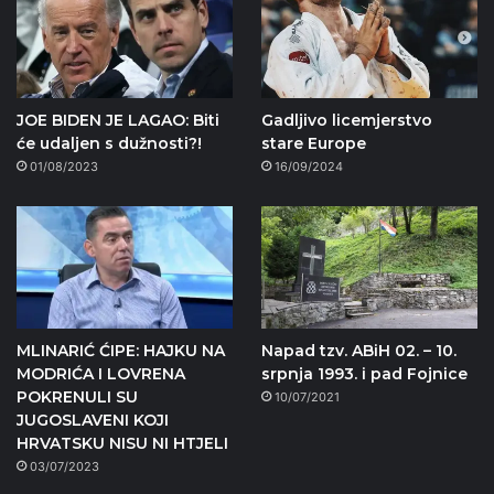
JOE BIDEN JE LAGAO: Biti
Gadljivo licemjerstvo
će udaljen s dužnosti?!
stare Europe
01/08/2023
16/09/2024
MLINARIĆ ĆIPE: HAJKU NA
Napad tzv. ABiH 02. – 10.
MODRIĆA I LOVRENA
srpnja 1993. i pad Fojnice
POKRENULI SU
10/07/2021
JUGOSLAVENI KOJI
HRVATSKU NISU NI HTJELI
03/07/2023