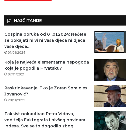
o
)
NAJČITANIJE
Gospina poruka od 01.01.2024: Nećete
se pokajati ni vi ni vaša djeca ni djeca
vaše djece…
01/01/2024
Koja je najveća elementarna nepogoda
koja je pogodila Hrvatsku?
07/11/2021
Raskrinkavanje: Tko je Zoran Šprajc ex
Jovanović?
29/11/2023
Taksist nokautirao Petra Vidova,
voditelja Faktografa i bivšeg novinara
Indexa. Sve se to dogodilo zbog