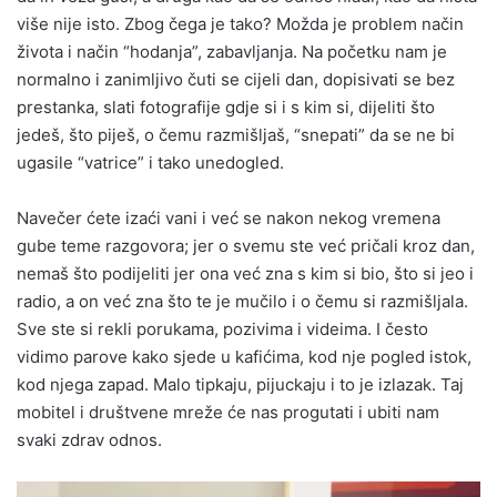
više nije isto. Zbog čega je tako? Možda je problem način
života i način “hodanja”, zabavljanja. Na početku nam je
normalno i zanimljivo čuti se cijeli dan, dopisivati se bez
prestanka, slati fotografije gdje si i s kim si, dijeliti što
jedeš, što piješ, o čemu razmišljaš, “snepati” da se ne bi
ugasile “vatrice” i tako unedogled.
⠀⠀⠀⠀⠀⠀⠀⠀⠀⠀⠀ ⠀⠀⠀⠀⠀⠀⠀⠀⠀⠀⠀ ⠀⠀
Navečer ćete izaći vani i već se nakon nekog vremena
gube teme razgovora; jer o svemu ste već pričali kroz dan,
nemaš što podijeliti jer ona već zna s kim si bio, što si jeo i
radio, a on već zna što te je mučilo i o čemu si razmišljala.
Sve ste si rekli porukama, pozivima i videima. I često
vidimo parove kako sjede u kafićima, kod nje pogled istok,
kod njega zapad. Malo tipkaju, pijuckaju i to je izlazak. Taj
mobitel i društvene mreže će nas progutati i ubiti nam
svaki zdrav odnos.