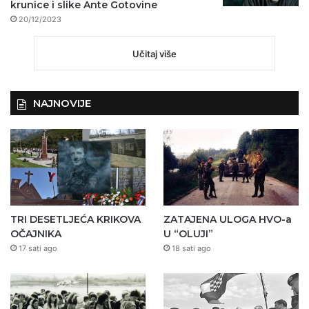
krunice i slike Ante Gotovine
20/12/2023
Učitaj više
NAJNOVIJE
TRI DESETLJEĆA KRIKOVA
ZATAJENA ULOGA HVO-a
OČAJNIKA
U “OLUJI”
17 sati ago
18 sati ago