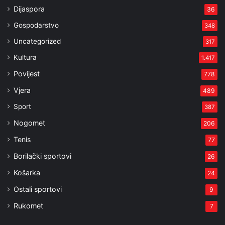
Dijaspora
36
Gospodarstvo
348
Uncategorized
317
Kultura
1.417
Povijest
778
Vjera
489
Sport
387
Nogomet
206
Tenis
77
Borilački sportovi
26
Košarka
24
Ostali sportovi
9
Rukomet
7