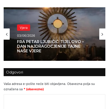
Vjera
Vjera
12/05/2026
Sveti Leopold Bogdan Mandić -
03/06/2026
svetac koji je ”čitao” ljudska srca
Odgovori
FRA PETAR LJUBIČIĆ: TIJELOVO –
DAN NAJDRAGOCJENIJE TAJNE
Vaša adresa e-pošte neće biti objavljena.
Obavezna polja su
NAŠE VJERE
označena sa
* (obavezno)
K
o