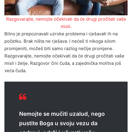
Razgovarajte, nemojte očekivati da će drugi pročitati vaše
misli.
Bitno je prepoznavati uzroke problema i rješavati ih na
početku. Brak ništa ne rješava. I nećeš ti nikoga silom
promijeniti, možeš biti samo razlog nečije promjene.
Razgovarajte, nemojte očekivati da će drugi pročitati vaše
misli i želje. Razgovor čini čuda, a zajednička molitva još
veća čuda.
Nemojte se mučiti uzalud, nego
pustite Boga u svoju vezu da