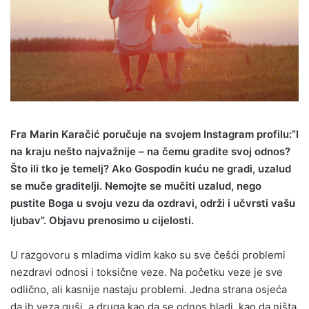
Fra Marin Karačić poručuje na svojem Instagram profilu:”I
na kraju nešto najvažnije – na čemu gradite svoj odnos?
Što ili tko je temelj? Ako Gospodin kuću ne gradi, uzalud
se muče graditelji. Nemojte se mučiti uzalud, nego
pustite Boga u svoju vezu da ozdravi, održi i učvrsti vašu
ljubav”. Objavu prenosimo u cijelosti.
U razgovoru s mladima vidim kako su sve češći problemi
nezdravi odnosi i toksične veze. Na početku veze je sve
odlično, ali kasnije nastaju problemi. Jedna strana osjeća
da ih veza guši, a druga kao da se odnos hladi, kao da ništa