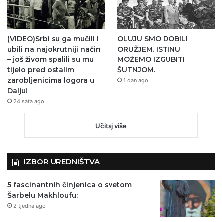
(VIDEO)Srbi su ga mučili i
OLUJU SMO DOBILI
ubili na najokrutniji način
ORUŽJEM. ISTINU
– još živom spalili su mu
MOŽEMO IZGUBITI
tijelo pred ostalim
ŠUTNJOM.
zarobljenicima logora u
1 dan ago
Dalju!
24 sata ago
Učitaj više
IZBOR UREDNIŠTVA
5 fascinantnih činjenica o svetom
Šarbelu Makhloufu:
2 tjedna ago