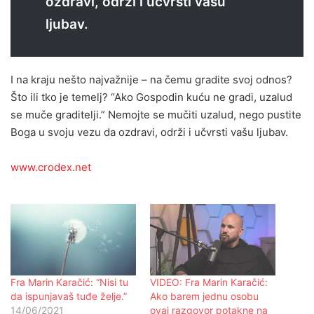
ozdravi, održi i učvrsti vašu
ljubav.
I na kraju nešto najvažnije – na čemu gradite svoj odnos?
Što ili tko je temelj? “Ako Gospodin kuću ne gradi, uzalud
se muče graditelji.” Nemojte se mučiti uzalud, nego pustite
Boga u svoju vezu da ozdravi, održi i učvrsti vašu ljubav.
www.crodex.net
Fra Marin Karačić: “Nisi tu
VIDEO: Fra Marin Karačić:
da ispunjavaš tuđe želje.”
Ako barem jednu osobu
14/06/2021
ovaj razgovor potakne na