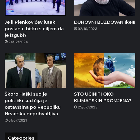
Je li Plenkovićev lutak
DUHOVNI BUZDOVAN Ike!!!
poslan u bitku s ciljem da
02/10/2023
je izgubi?
24/12/2024
Škoro:Haški sud je
ŠTO UČINITI OKO
politički sud čija je
KLIMATSKIH PROMJENA?
ostavština po Republiku
25/07/2023
Hrvatsku neprihvatljiva
01/07/2021
Categories