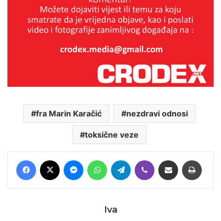
fra Marin Karačić
nezdravi odnosi
toksične veze
Facebook
X
Messenger
WhatsApp
Telegram
Viber
Podijeli putem E-maila
Printaj
Iva