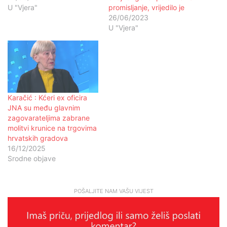
U "Vjera"
promisljanje, vrijedilo je
26/06/2023
U "Vjera"
Karačić : Kćeri ex oficira
JNA su među glavnim
zagovarateljima zabrane
molitvi krunice na trgovima
hrvatskih gradova
16/12/2025
Srodne objave
POŠALJITE NAM VAŠU VIJEST