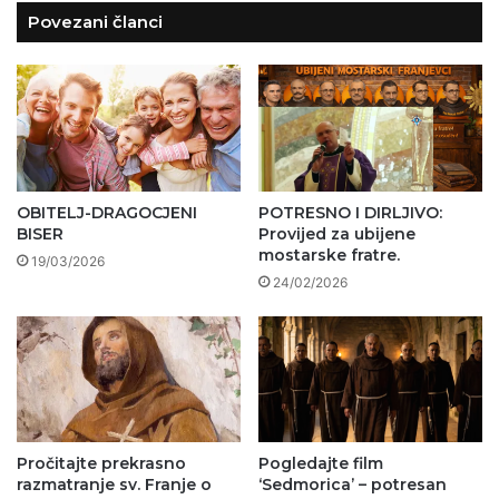
Povezani članci
OBITELJ-DRAGOCJENI
POTRESNO I DIRLJIVO:
BISER
Provijed za ubijene
mostarske fratre.
19/03/2026
24/02/2026
Pročitajte prekrasno
Pogledajte film
razmatranje sv. Franje o
‘Sedmorica’ – potresan