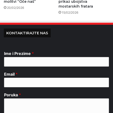
molitvi “Oče naš”
prikaz ubojstva
mostarskih fratara
20/02/2026
15/02/2026
KONTAKTIRAJTE NAS
Ime i Prezime
*
Email
*
Poruka
*