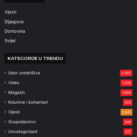
Vijesti
Dijaspora
Domovina
Svijet
KATEGORIJE U TRENDU
Izbor uredništva
2.562
Video
1.205
Magazin
1.859
Kolumne i komentari
433
Vijesti
6.841
Gospodarstvo
348
Uncategorized
317