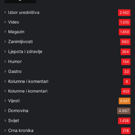
Izbor uredništva
2.562
Video
1.205
Magazin
1.859
Zanimljivosti
980
Ljepota i zdravlje
264
Humor
154
Gastro
33
Kolumne i komentari
9
Kolumne i komentari
433
Vijesti
6.841
Domovina
4.987
Svijet
1.458
Crna kronika
218