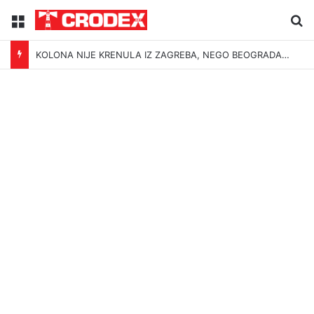
Menu
Tr
KOLONA NIJE KRENULA IZ ZAGREBA, NEGO BEOGRADA – NIKAKVI MITOVI NE MOGU PROMIJENITI ISTINU