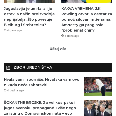
Jugoslavija je umrla, ali je
KAKVA VREMENA: J.K.
ostavila način proizvodnje
Rowling otvorila centar za
neprijatelja: Što povezuje
pomoć silovanim ženama,
Bleiburg i Srebrenicu?
Amnesty ga proglasio
“problematičnim”
4 dana ago
5 dana ago
Učitaj više
IZBOR UREDNIŠTVA
Hvala vam, izborniče. Hrvatska vam ovo
nikada neće zaboraviti.
4 tjedna ago
ŠOKANTNE BROJKE: Za velikosrpsku i
jugoslavensku propagandu više nego
za istinu o Domovinskom ratu – evo