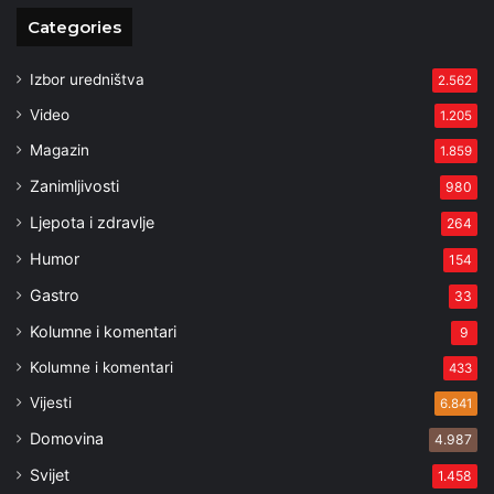
Categories
Izbor uredništva
2.562
Video
1.205
Magazin
1.859
Zanimljivosti
980
Ljepota i zdravlje
264
Humor
154
Gastro
33
Kolumne i komentari
9
Kolumne i komentari
433
Vijesti
6.841
Domovina
4.987
Svijet
1.458