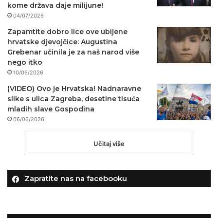
kome država daje milijune!
04/07/2026
Zapamtite dobro lice ove ubijene
hrvatske djevojčice: Augustina
Grebenar učinila je za naš narod više
nego itko
10/06/2026
(VIDEO) Ovo je Hrvatska! Nadnaravne
slike s ulica Zagreba, desetine tisuća
mladih slave Gospodina
06/06/2026
Učitaj više
Zapratite nas na facebooku