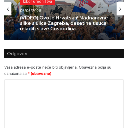
Domovina
Izbor uredništva
04/06/2026
Skok 2 – operacija koja je spasila
06/06/2026
Bihać – 1995.
Odgovori
(VIDEO) Ovo je Hrvatska! Nadnaravne
slike s ulica Zagreba, desetine tisuća
Vaša adresa e-pošte neće biti objavljena.
Obavezna polja su
mladih slave Gospodina
označena sa
* (obavezno)
K
o
m
e
n
t