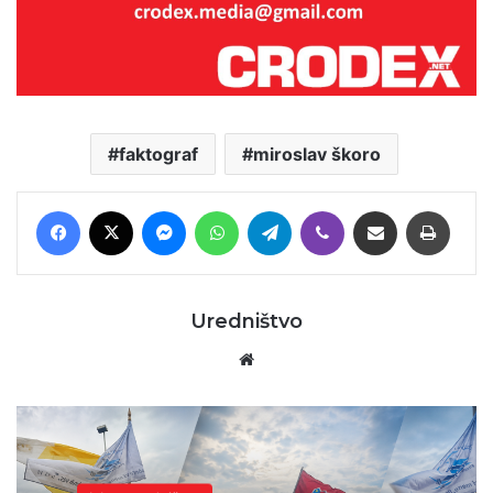
faktograf
miroslav škoro
Facebook
X
Messenger
WhatsApp
Telegram
Viber
Podijeli putem E-maila
Printaj
Uredništvo
Website