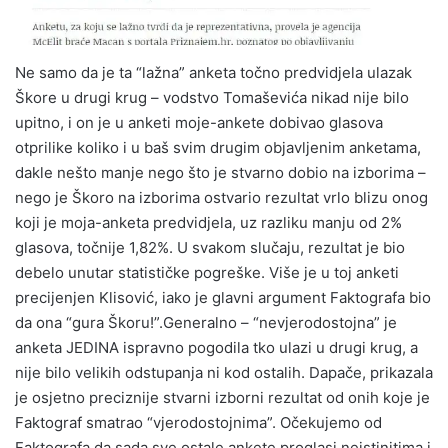
Ne samo da je ta “lažna” anketa točno predvidjela ulazak
Škore u drugi krug – vodstvo Tomaševića nikad nije bilo
upitno, i on je u anketi moje-ankete dobivao glasova
otprilike koliko i u baš svim drugim objavljenim anketama,
dakle nešto manje nego što je stvarno dobio na izborima –
nego je Škoro na izborima ostvario rezultat vrlo blizu onog
koji je moja-anketa predvidjela, uz razliku manju od 2%
glasova, točnije 1,82%. U svakom slučaju, rezultat je bio
debelo unutar statističke pogreške. Više je u toj anketi
precijenjen Klisović, iako je glavni argument Faktografa bio
da ona “gura Škoru!”.Generalno – “nevjerodostojna” je
anketa JEDINA ispravno pogodila tko ulazi u drugi krug, a
nije bilo velikih odstupanja ni kod ostalih. Dapače, prikazala
je osjetno preciznije stvarni izborni rezultat od onih koje je
Faktograf smatrao “vjerodostojnima”. Očekujemo od
Faktografa da sada sve ostale ankete proglasi neistinitima i