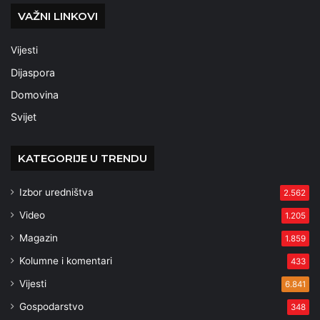
VAŽNI LINKOVI
Vijesti
Dijaspora
Domovina
Svijet
KATEGORIJE U TRENDU
Izbor uredništva
2.562
Video
1.205
Magazin
1.859
Kolumne i komentari
433
Vijesti
6.841
Gospodarstvo
348