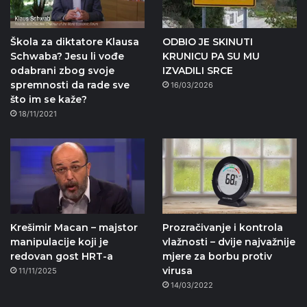
Škola za diktatore Klausa
ODBIO JE SKINUTI
Schwaba? Jesu li vođe
KRUNICU PA SU MU
odabrani zbog svoje
IZVADILI SRCE
spremnosti da rade sve
16/03/2026
što im se kaže?
18/11/2021
Krešimir Macan – majstor
Prozračivanje i kontrola
manipulacije koji je
vlažnosti – dvije najvažnije
redovan gost HRT-a
mjere za borbu protiv
virusa
11/11/2025
14/03/2022