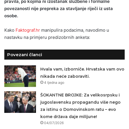
pravila, po kojima ni izostanak službene i formalne
povezanosti nije prepreka za stavljanje riječi iz usta
osobe.
Kako
Faktograf.hr
manipulira podacima, navodimo u
nastavku na primjeru predizobrnih anketa:
Povezani članci
Hvala vam, izborniče. Hrvatska vam ovo
nikada neće zaboraviti.
4 tjedna ago
ŠOKANTNE BROJKE: Za velikosrpsku i
jugoslavensku propagandu više nego
za istinu o Domovinskom ratu – evo
kome država daje milijune!
04/07/2026