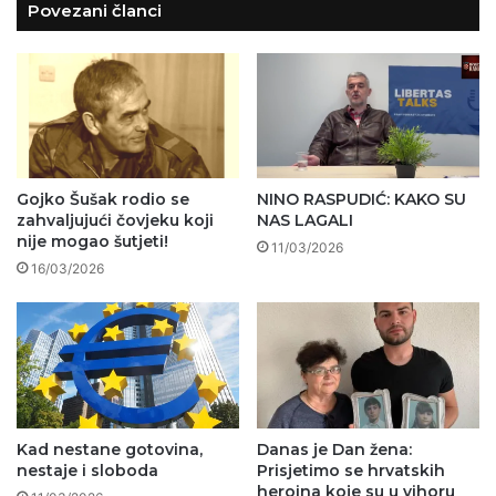
Povezani članci
Gojko Šušak rodio se
NINO RASPUDIĆ: KAKO SU
zahvaljujući čovjeku koji
NAS LAGALI
nije mogao šutjeti!
11/03/2026
16/03/2026
Kad nestane gotovina,
Danas je Dan žena:
nestaje i sloboda
Prisjetimo se hrvatskih
heroina koje su u vihoru