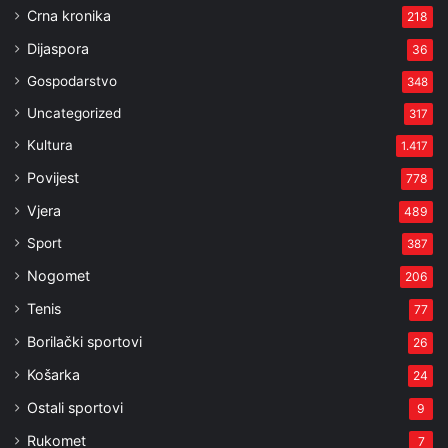
Crna kronika
218
Dijaspora
36
Gospodarstvo
348
Uncategorized
317
Kultura
1.417
Povijest
778
Vjera
489
Sport
387
Nogomet
206
Tenis
77
Borilački sportovi
26
Košarka
24
Ostali sportovi
9
Rukomet
7