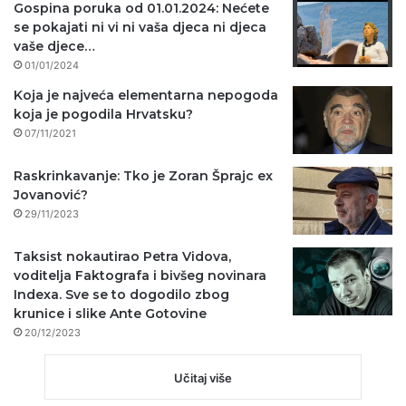
Gospina poruka od 01.01.2024: Nećete
se pokajati ni vi ni vaša djeca ni djeca
vaše djece…
01/01/2024
Koja je najveća elementarna nepogoda
koja je pogodila Hrvatsku?
07/11/2021
Raskrinkavanje: Tko je Zoran Šprajc ex
Jovanović?
29/11/2023
Taksist nokautirao Petra Vidova,
voditelja Faktografa i bivšeg novinara
Indexa. Sve se to dogodilo zbog
krunice i slike Ante Gotovine
20/12/2023
Učitaj više