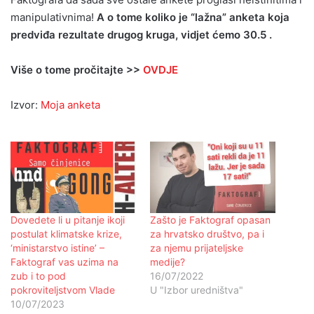
manipulativnima!
A o tome koliko je “lažna” anketa koja
predviđa rezultate drugog kruga, vidjet ćemo 30.5 .
Više o tome pročitajte >>
OVDJE
Izvor:
Moja anketa
Dovedete li u pitanje ikoji
Zašto je Faktograf opasan
postulat klimatske krize,
za hrvatsko društvo, pa i
‘ministarstvo istine’ –
za njemu prijateljske
Faktograf vas uzima na
medije?
zub i to pod
16/07/2022
pokroviteljstvom Vlade
U "Izbor uredništva"
10/07/2023