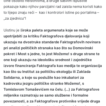
čine osobito neistinitima, a druge sasvim ispustite
pokazuje kako njihov parcijalni rad zaista nema koristi kako
to lijepo znaju reći – kao i kontrolori istine po portalima –
„za zjednicu“!
Uistinu je š
iroka paleta argumenata koje se može
upotrijebiti za kritiku Faktografova djelovanja koji
ukazuju na dvostruke standarde Faktografovih novinara
pri analizi političkih stranaka kao što su Domovinski
pokret i Most s jedne, to jest Možemo! s druge strane te
one koji ukazuju na ideološku srodnost i zajedničke
izvore financiranja Faktografa kao medija te organizacija
kao što su Institut za političku ekologiju ili Zaklada
Solidarna, a koje su poslužile kao inkubatori za
kadrovsku jezgru političke stranke Možemo!, s
Tomislavom Tomaševićem na čelu. (…) za Faktografove
miljenike razmatraju se samo službene i formalne
povezanosti, a za Faktografove protivnike vrijede druga