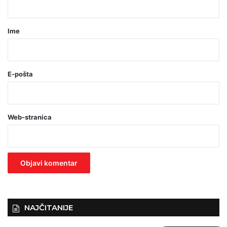
a
r
Ime
*
(
o
E-pošta
b
a
Web-stranica
v
e
z
n
o
)
NAJČITANIJE