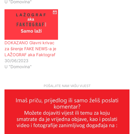
U "Domovina"
DOKAZANO Glavni krivac
za širenje FAKE NEWS-a je
LAŽOGRAF aka Faktograf
30/06/2023
U "Domovina"
POŠALJITE NAM VAŠU VIJEST