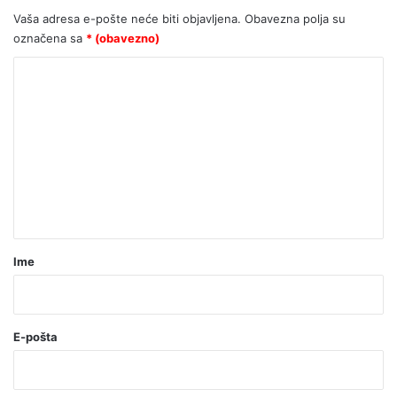
Vaša adresa e-pošte neće biti objavljena.
Obavezna polja su
označena sa
* (obavezno)
K
o
m
e
n
t
a
r
Ime
*
(
o
E-pošta
b
a