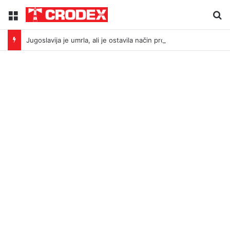
Menu
Tr
Jugoslavija je umrla, ali je ostavila način proizvodnje neprijatelja: Što povezuje Bleiburg i Srebrenicu?