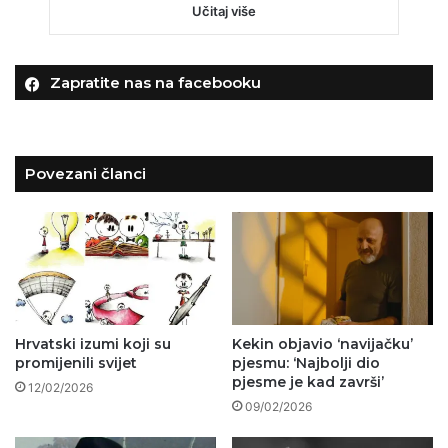
Učitaj više
Zapratite nas na facebooku
Povezani članci
Hrvatski izumi koji su
Kekin objavio ‘navijačku’
promijenili svijet
pjesmu: ‘Najbolji dio
pjesme je kad završi’
12/02/2026
09/02/2026