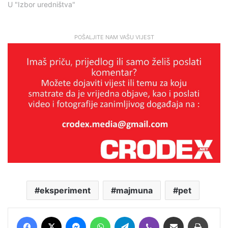
U "Izbor uredništva"
POŠALJITE NAM VAŠU VIJEST
eksperiment
majmuna
pet
Facebook
X
Messenger
WhatsApp
Telegram
Viber
Podijeli putem E-maila
Printaj