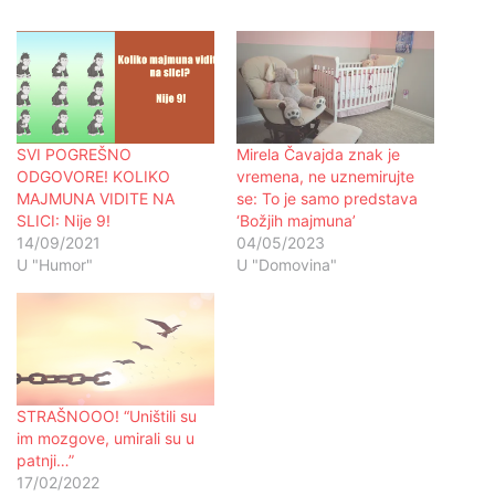
SVI POGREŠNO
Mirela Čavajda znak je
ODGOVORE! KOLIKO
vremena, ne uznemirujte
MAJMUNA VIDITE NA
se: To je samo predstava
SLICI: Nije 9!
‘Božjih majmuna’
14/09/2021
04/05/2023
U "Humor"
U "Domovina"
STRAŠNOOO! “Uništili su
im mozgove, umirali su u
patnji…”
17/02/2022