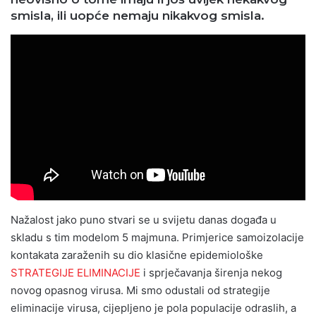
smisla, ili uopće nemaju nikakvog smisla.
Nažalost jako puno stvari se u svijetu danas događa u
skladu s tim modelom 5 majmuna. Primjerice samoizolacije
kontakata zaraženih su dio klasične epidemiološke
STRATEGIJE ELIMINACIJE
i sprječavanja širenja nekog
novog opasnog virusa. Mi smo odustali od strategije
eliminacije virusa, cijepljeno je pola populacije odraslih, a