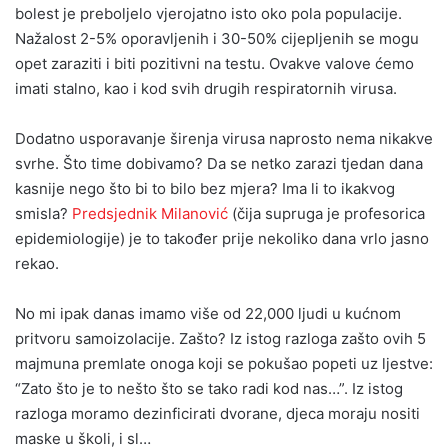
bolest je preboljelo vjerojatno isto oko pola populacije.
Nažalost 2-5% oporavljenih i 30-50% cijepljenih se mogu
opet zaraziti i biti pozitivni na testu. Ovakve valove ćemo
imati stalno, kao i kod svih drugih respiratornih virusa.
Dodatno usporavanje širenja virusa naprosto nema nikakve
svrhe. Što time dobivamo? Da se netko zarazi tjedan dana
kasnije nego što bi to bilo bez mjera? Ima li to ikakvog
smisla?
Predsjednik Milanović
(čija supruga je profesorica
epidemiologije) je to također prije nekoliko dana vrlo jasno
rekao.
No mi ipak danas imamo više od 22,000 ljudi u kućnom
pritvoru samoizolacije. Zašto? Iz istog razloga zašto ovih 5
majmuna premlate onoga koji se pokušao popeti uz ljestve:
“Zato što je to nešto što se tako radi kod nas…”. Iz istog
razloga moramo dezinficirati dvorane, djeca moraju nositi
maske u školi, i sl…