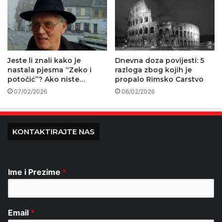
Jeste li znali kako je
Dnevna doza povijesti: 5
nastala pjesma “Zeko i
razloga zbog kojih je
potočić”? Ako niste…
propalo Rimsko Carstvo
07/02/2026
06/02/2026
KONTAKTIRAJTE NAS
Ime i Prezime
*
Email
*