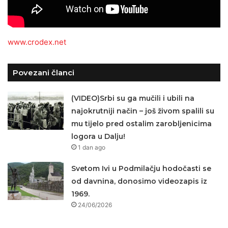
www.crodex.net
Povezani članci
(VIDEO)Srbi su ga mučili i ubili na
najokrutniji način – još živom spalili su
mu tijelo pred ostalim zarobljenicima
logora u Dalju!
1 dan ago
Svetom Ivi u Podmilačju hodočasti se
od davnina, donosimo videozapis iz
1969.
24/06/2026