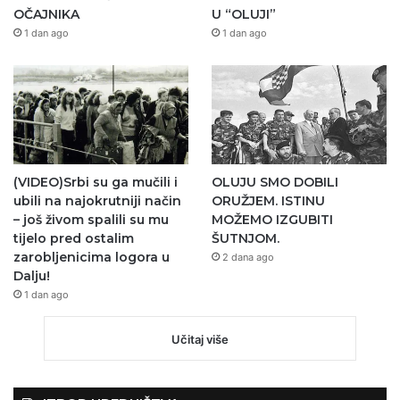
OČAJNIKA
U “OLUJI”
1 dan ago
1 dan ago
(VIDEO)Srbi su ga mučili i
OLUJU SMO DOBILI
ubili na najokrutniji način
ORUŽJEM. ISTINU
– još živom spalili su mu
MOŽEMO IZGUBITI
tijelo pred ostalim
ŠUTNJOM.
zarobljenicima logora u
2 dana ago
Dalju!
1 dan ago
Učitaj više