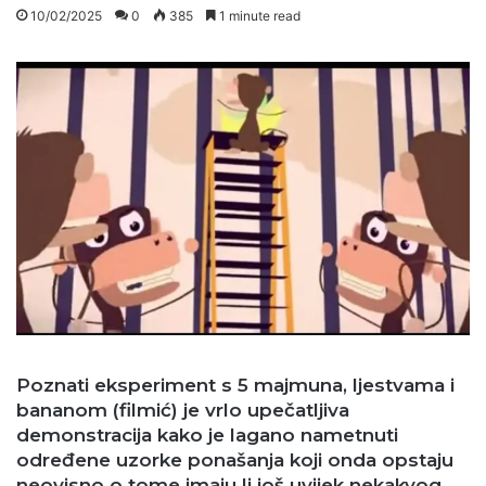
10/02/2025
0
385
1 minute read
Poznati eksperiment s 5 majmuna, ljestvama i
bananom (filmić) je vrlo upečatljiva
demonstracija kako je lagano nametnuti
određene uzorke ponašanja koji onda opstaju
neovisno o tome imaju li još uvijek nekakvog