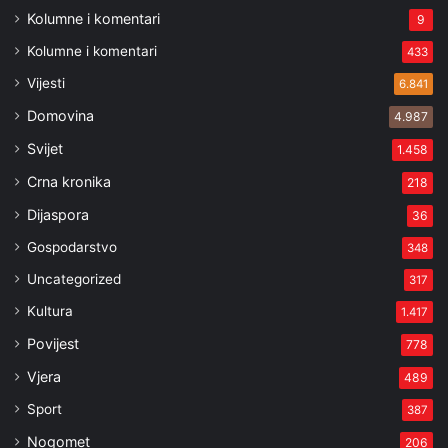
Kolumne i komentari
9
Kolumne i komentari
433
Vijesti
6.841
Domovina
4.987
Svijet
1.458
Crna kronika
218
Dijaspora
36
Gospodarstvo
348
Uncategorized
317
Kultura
1.417
Povijest
778
Vjera
489
Sport
387
Nogomet
206