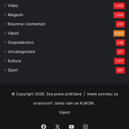
Video
1.205
Magazin
1.859
Kolumne i komentari
433
Vijesti
6.841
Gospodarstvo
348
Uncategorized
317
Kultura
1.417
Sport
387
© Copyright 2026, Sva prava pridržana |
Imate potrebu za
stranicom? Javite nam se KLIKOM .
Vijesti
Facebook
X
YouTube
Instagram