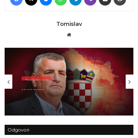
Tomislav
Website
Zanimljivosti
16/03/2026
Miro Bulj odgovorio na ”prijetnje” iz
Srbije
Odgovori