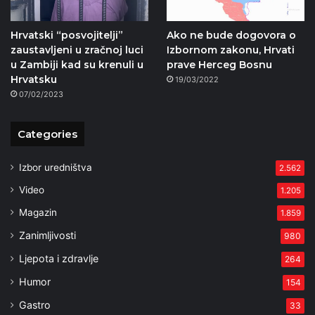
Hrvatski “posvojitelji”
Ako ne bude dogovora o
zaustavljeni u zračnoj luci
Izbornom zakonu, Hrvati
u Zambiji kad su krenuli u
prave Herceg Bosnu
Hrvatsku
19/03/2022
07/02/2023
Categories
Izbor uredništva
2.562
Video
1.205
Magazin
1.859
Zanimljivosti
980
Ljepota i zdravlje
264
Humor
154
Gastro
33