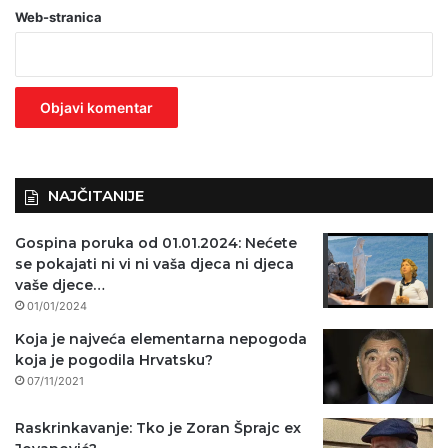
Web-stranica
v
e
z
n
o
)
NAJČITANIJE
Gospina poruka od 01.01.2024: Nećete
se pokajati ni vi ni vaša djeca ni djeca
vaše djece…
01/01/2024
Koja je najveća elementarna nepogoda
koja je pogodila Hrvatsku?
07/11/2021
Raskrinkavanje: Tko je Zoran Šprajc ex