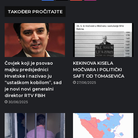
TAKOĐER PROČITAJTE
Čovjek koji je psovao
KEKINOVA KISELA
majku predsjednici
MOČVARA I POLITIČKI
Hrvatske i nazivao ju
SAFT OD TOMASEVIĆA
“ustaškom kobilom”, sad
27/06/2025
je novi novi generalni
direktor RTV FBiH
30/06/2025