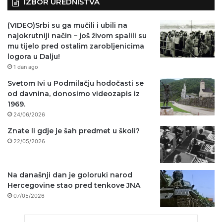
IZBOR UREDNIŠTVA
(VIDEO)Srbi su ga mučili i ubili na
najokrutniji način – još živom spalili su
mu tijelo pred ostalim zarobljenicima
logora u Dalju!
1 dan ago
Svetom Ivi u Podmilačju hodočasti se
od davnina, donosimo videozapis iz
1969.
24/06/2026
Znate li gdje je šah predmet u školi?
22/05/2026
Na današnji dan je goloruki narod
Hercegovine stao pred tenkove JNA
07/05/2026