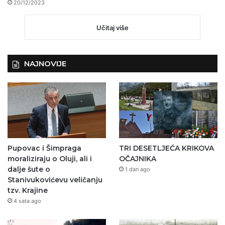
20/12/2023
Učitaj više
NAJNOVIJE
Pupovac i Šimpraga
TRI DESETLJEĆA KRIKOVA
moraliziraju o Oluji, ali i
OČAJNIKA
dalje šute o
1 dan ago
Stanivukovićevu veličanju
tzv. Krajine
4 sata ago