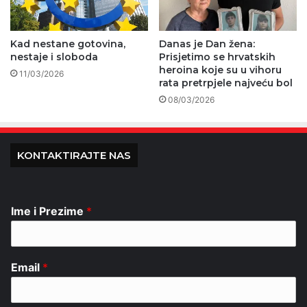
Kad nestane gotovina,
Danas je Dan žena:
nestaje i sloboda
Prisjetimo se hrvatskih
heroina koje su u vihoru
11/03/2026
rata pretrpjele najveću bol
08/03/2026
KONTAKTIRAJTE NAS
Ime i Prezime
*
Email
*