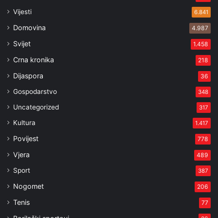
Vijesti
6.841
Domovina
4.987
Svijet
1.458
Crna kronika
218
Dijaspora
36
Gospodarstvo
348
Uncategorized
317
Kultura
1.417
Povijest
778
Vjera
489
Sport
387
Nogomet
206
Tenis
77