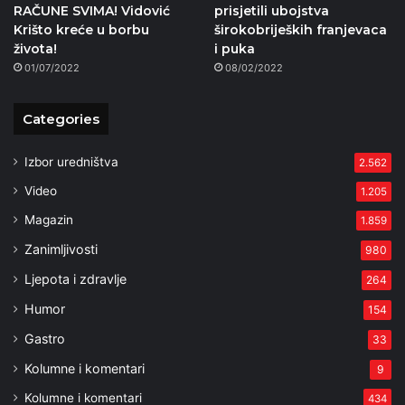
RAČUNE SVIMA! Vidović
prisjetili ubojstva
Krišto kreće u borbu
širokobrijeških franjevaca
života!
i puka
01/07/2022
08/02/2022
Categories
Izbor uredništva
2.562
Video
1.205
Magazin
1.859
Zanimljivosti
980
Ljepota i zdravlje
264
Humor
154
Gastro
33
Kolumne i komentari
9
Kolumne i komentari
434