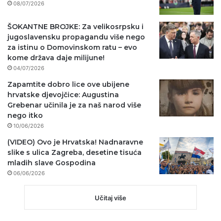
08/07/2026
ŠOKANTNE BROJKE: Za velikosrpsku i
jugoslavensku propagandu više nego
za istinu o Domovinskom ratu – evo
kome država daje milijune!
04/07/2026
Zapamtite dobro lice ove ubijene
hrvatske djevojčice: Augustina
Grebenar učinila je za naš narod više
nego itko
10/06/2026
(VIDEO) Ovo je Hrvatska! Nadnaravne
slike s ulica Zagreba, desetine tisuća
mladih slave Gospodina
06/06/2026
Učitaj više