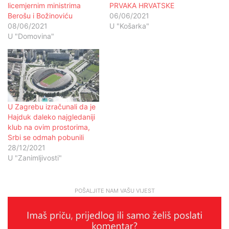
licemjernim ministrima
PRVAKA HRVATSKE
Berošu i Božinoviću
06/06/2021
08/06/2021
U "Košarka"
U "Domovina"
U Zagrebu izračunali da je
Hajduk daleko najgledaniji
klub na ovim prostorima,
Srbi se odmah pobunili
28/12/2021
U "Zanimljivosti"
POŠALJITE NAM VAŠU VIJEST