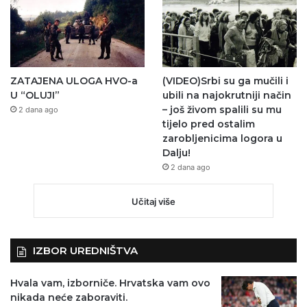
ZATAJENA ULOGA HVO-a
(VIDEO)Srbi su ga mučili i
U “OLUJI”
ubili na najokrutniji način
– još živom spalili su mu
2 dana ago
tijelo pred ostalim
zarobljenicima logora u
Dalju!
2 dana ago
Učitaj više
IZBOR UREDNIŠTVA
Hvala vam, izborniče. Hrvatska vam ovo
nikada neće zaboraviti.