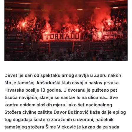
Deveti je dan od spektakularnog slavlja u Zadru nakon
što je tamošnji košarkaški klub osvojio naslov prvaka
Hrvatske poslije 13 godina. U dvoranu je pušteno pet
tisuća navijača, slavlje se nastavilo na ulicama… Sve
kontra epidemioloških mjera. Iako šef nacionalnog
Stožera civilne zaštite Davor Božinović kaže da je epilog
tog događaja šestero zaraženih u dvorani, načelnik
tamošnjeg stožera Šime Vicković je kazao da za sada