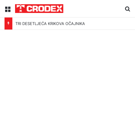
Menu
Tr
TRI DESETLJEĆA KRIKOVA OČAJNIKA