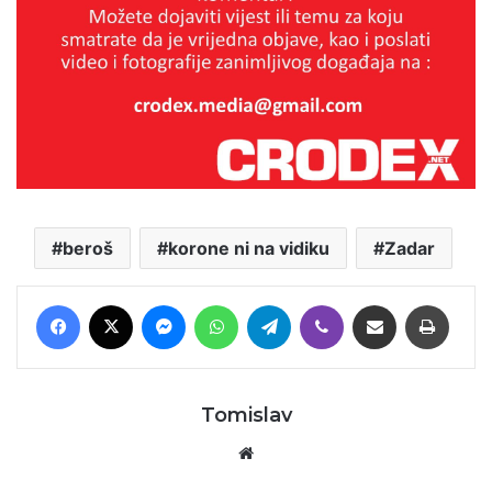
beroš
korone ni na vidiku
Zadar
Facebook
X
Messenger
WhatsApp
Telegram
Viber
Podijeli putem E-maila
Printaj
Tomislav
Website