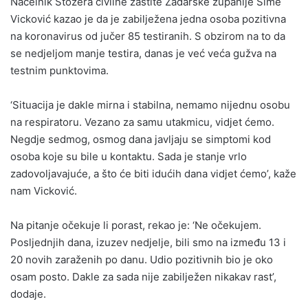
Načelnik Stožera civilne zaštite Zadarske županije Šime
Vicković kazao je da je zabilježena jedna osoba pozitivna
na koronavirus od jučer 85 testiranih. S obzirom na to da
se nedjeljom manje testira, danas je već veća gužva na
testnim punktovima.
‘Situacija je dakle mirna i stabilna, nemamo nijednu osobu
na respiratoru. Vezano za samu utakmicu, vidjet ćemo.
Negdje sedmog, osmog dana javljaju se simptomi kod
osoba koje su bile u kontaktu. Sada je stanje vrlo
zadovoljavajuće, a što će biti idućih dana vidjet ćemo’, kaže
nam Vicković.
Na pitanje očekuje li porast, rekao je: ‘Ne očekujem.
Posljednjih dana, izuzev nedjelje, bili smo na između 13 i
20 novih zaraženih po danu. Udio pozitivnih bio je oko
osam posto. Dakle za sada nije zabilježen nikakav rast’,
dodaje.