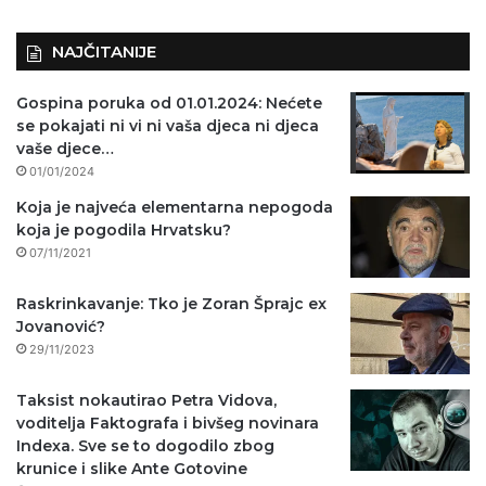
)
NAJČITANIJE
Gospina poruka od 01.01.2024: Nećete
se pokajati ni vi ni vaša djeca ni djeca
vaše djece…
01/01/2024
Koja je najveća elementarna nepogoda
koja je pogodila Hrvatsku?
07/11/2021
Raskrinkavanje: Tko je Zoran Šprajc ex
Jovanović?
29/11/2023
Taksist nokautirao Petra Vidova,
voditelja Faktografa i bivšeg novinara
Indexa. Sve se to dogodilo zbog
krunice i slike Ante Gotovine