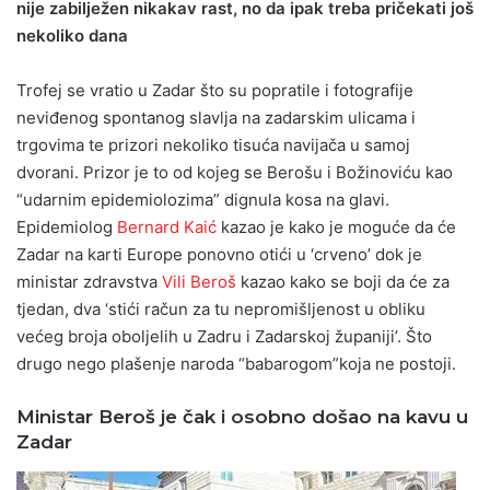
nije zabilježen nikakav rast, no da ipak treba pričekati još
nekoliko dana
Trofej se vratio u Zadar što su popratile i fotografije
neviđenog spontanog slavlja na zadarskim ulicama i
trgovima te prizori nekoliko tisuća navijača u samoj
dvorani. Prizor je to od kojeg se Berošu i Božinoviću kao
“udarnim epidemiolozima” dignula kosa na glavi.
Epidemiolog
Bernard Kaić
kazao je kako je moguće da će
Zadar na karti Europe ponovno otići u ‘crveno’ dok je
ministar zdravstva
Vili Beroš
kazao kako se boji da će za
tjedan, dva ‘stići račun za tu nepromišljenost u obliku
većeg broja oboljelih u Zadru i Zadarskoj županiji’. Što
drugo nego plašenje naroda “babarogom”koja ne postoji.
Ministar Beroš je čak i osobno došao na kavu u
Zadar