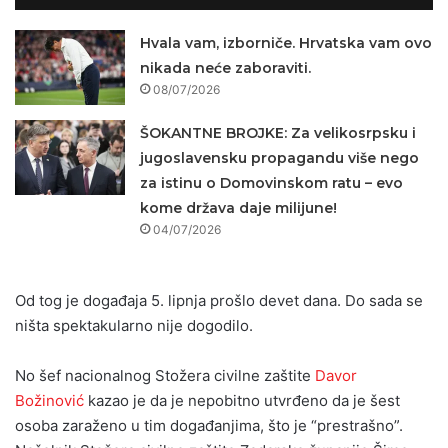
Hvala vam, izborniče. Hrvatska vam ovo
nikada neće zaboraviti.
08/07/2026
ŠOKANTNE BROJKE: Za velikosrpsku i
jugoslavensku propagandu više nego
za istinu o Domovinskom ratu – evo
kome država daje milijune!
04/07/2026
Od tog je događaja 5. lipnja prošlo devet dana. Do sada se
ništa spektakularno nije dogodilo.
No šef nacionalnog Stožera civilne zaštite
Davor
Božinović
kazao je da je nepobitno utvrđeno da je šest
osoba zaraženo u tim događanjima, što je “prestrašno”.