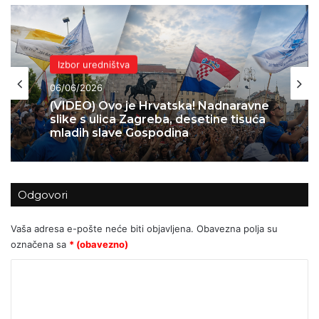
Domovina
Izbor uredništva
04/06/2026
Skok 2 – operacija koja je spasila
06/06/2026
Bihać – 1995.
Odgovori
(VIDEO) Ovo je Hrvatska! Nadnaravne
slike s ulica Zagreba, desetine tisuća
Vaša adresa e-pošte neće biti objavljena.
Obavezna polja su
mladih slave Gospodina
označena sa
* (obavezno)
K
o
m