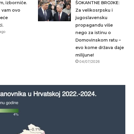
m, izborniče.
ŠOKANTNE BROJKE:
a vam ovo
Za velikosrpsku i
neće
jugoslavensku
i.
propagandu više
ago
nego za istinu o
Domovinskom ratu –
evo kome država daje
milijune!
04/07/2026