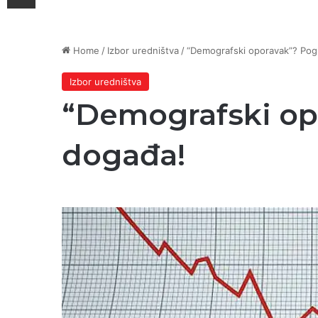
Home
/
Izbor uredništva
/
“Demografski oporavak”? Pogl
Izbor uredništva
“Demografski opo
događa!