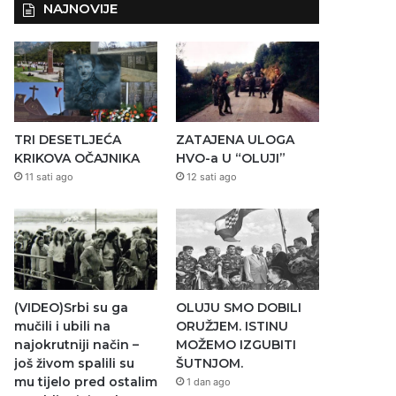
NAJNOVIJE
TRI DESETLJEĆA
ZATAJENA ULOGA
KRIKOVA OČAJNIKA
HVO-a U “OLUJI”
11 sati ago
12 sati ago
(VIDEO)Srbi su ga
OLUJU SMO DOBILI
mučili i ubili na
ORUŽJEM. ISTINU
najokrutniji način –
MOŽEMO IZGUBITI
još živom spalili su
ŠUTNJOM.
mu tijelo pred ostalim
1 dan ago