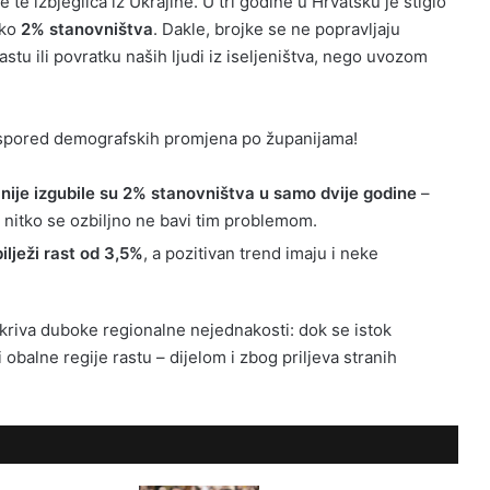
 te izbjeglica iz Ukrajine. U tri godine u Hrvatsku je stiglo
oko
2% stanovništva
. Dakle, brojke se ne popravljaju
astu ili povratku naših ljudi iz iseljeništva, nego uvozom
raspored demografskih promjena po županijama!
nije izgubile su 2% stanovništva u samo dvije godine
–
 nitko se ozbiljno ne bavi tim problemom.
bilježi rast od 3,5%
, a pozitivan trend imaju i neke
skriva duboke regionalne nejednakosti: dok se istok
i obalne regije rastu – dijelom i zbog priljeva stranih