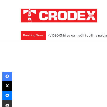
Breaking News
OLUJU SMO DOBILI ORUŽJEM. ISTINU
Facebook
X
Messenger
Podijeli putem E-maila