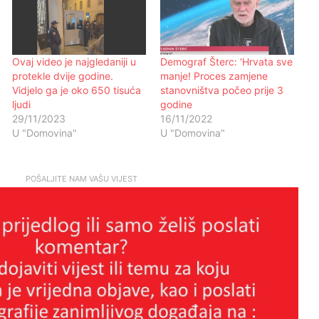
Ovaj video je najgledaniji u
Demograf Šterc: ‘Hrvata sve
protekle dvije godine.
manje! Proces zamjene
Vidjelo ga je oko 650 tisuća
stanovništva počeo prije 3
ljudi
godine
29/11/2023
16/11/2022
U "Domovina"
U "Domovina"
POŠALJITE NAM VAŠU VIJEST
DAN ŽELJKOVE I DENISOVE
ARMIJE – IZMIŠLJENA
OBLJETNICA IZMIŠLJENE
POVIJESTI
25 GODINA OD TENKOVSKOG
UPADA U HERCEGOVAČKU
BANKU I POČETKA
DEKONSTITUIRANJA HRVATA
HERCEG-BOSNE !!
Autizam se gotovo utrostručio kod