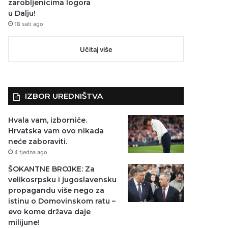
zarobljenicima logora
u Dalju!
18 sati ago
Učitaj više
IZBOR UREDNIŠTVA
Hvala vam, izborniče.
Hrvatska vam ovo nikada
neće zaboraviti.
4 tjedna ago
ŠOKANTNE BROJKE: Za
velikosrpsku i jugoslavensku
propagandu više nego za
istinu o Domovinskom ratu –
evo kome država daje
milijune!