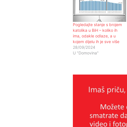
Pogledajte stanje s brojem
katolika u BiH – koliko ih
ima, odakle odlaze, a u
kojem dijelu ih je sve više
28/09/2024
U "Domovina"