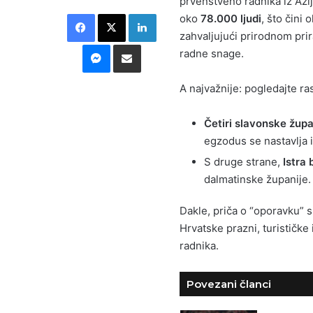
prvenstveno radnika iz Azije
Facebook
X
LinkedIn
oko
78.000 ljudi
, što čini 
zahvaljujući prirodnom prir
Messenger
Podijeli putem E-maila
radne snage.
A najvažnije: pogledajte 
Četiri slavonske župa
egzodus se nastavlja i
S druge strane,
Istra 
dalmatinske županije.
Dakle, priča o “oporavku” 
Hrvatske prazni, turističke 
radnika.
Povezani članci