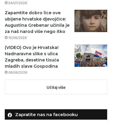
04/07/2026
Zapamtite dobro lice ove
ubijene hrvatske djevojčice:
Augustina Grebenar učinila je
za naš narod više nego itko
10/06/2026
(VIDEO) Ovo je Hrvatska!
Nadnaravne slike s ulica
Zagreba, desetine tisuća
mladih slave Gospodina
06/06/2026
Učitaj više
Zapratite nas na facebooku