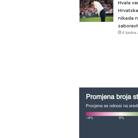
Hvala va
Hrvatsk
nikada 
zaboravit
4 tjedna 