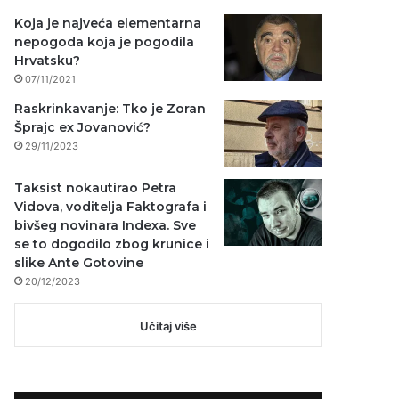
Koja je najveća elementarna
nepogoda koja je pogodila
Hrvatsku?
07/11/2021
Raskrinkavanje: Tko je Zoran
Šprajc ex Jovanović?
29/11/2023
Taksist nokautirao Petra
Vidova, voditelja Faktografa i
bivšeg novinara Indexa. Sve
se to dogodilo zbog krunice i
slike Ante Gotovine
20/12/2023
Učitaj više