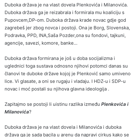
Duboka država je na vlast dovela Plenkovića i Milanovića.
Duboka država ga je reizabrala i formirala mu koaliciju s
Pupovcem,DP-om. Duboka država krade novac gdje god
zagrebeš jer zbog novca i postoji. Ona je Borg, Slovenska,
Podravka, PPD, INA,Saša Pozder,ona su fondovi, tajkuni,
agencije, savezi, komore, banke…
Duboka država formirana je još u doba socijalizma i
uglednici toga sustava odnosno njihovi potomci danas su
članovi te duboke države kojoj je Plenković samo umiveno
lice. Vi glasate, a oni se rugaju i vladaju. I HDZ-u i SDP-u
novac i moć postali su njihova glavna ideologija .
Zapitajmo se postoji li uistinu razlika između
Plenkovića i
Milanovića
?
Duboka država je na vlast dovela i Milanovića i duboka
država ga je sada bacila u arenu da napravi cirkus kako se