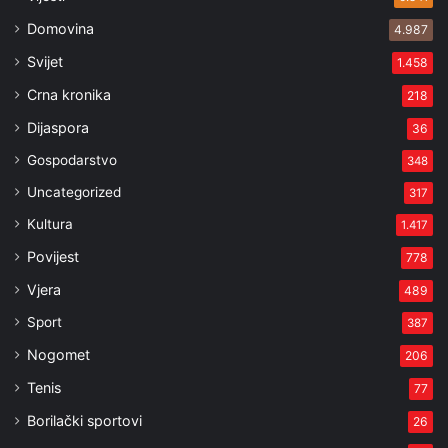
Domovina
4.987
Svijet
1.458
Crna kronika
218
Dijaspora
36
Gospodarstvo
348
Uncategorized
317
Kultura
1.417
Povijest
778
Vjera
489
Sport
387
Nogomet
206
Tenis
77
Borilački sportovi
26