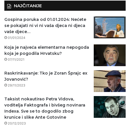
NAJČITANIJE
Gospina poruka od 01.01.2024: Nećete
se pokajati ni vi ni vaša djeca ni djeca
vaše djece…
01/01/2024
Koja je najveća elementarna nepogoda
koja je pogodila Hrvatsku?
07/11/2021
Raskrinkavanje: Tko je Zoran Šprajc ex
Jovanović?
29/11/2023
Taksist nokautirao Petra Vidova,
voditelja Faktografa i bivšeg novinara
Indexa. Sve se to dogodilo zbog
krunice i slike Ante Gotovine
20/12/2023