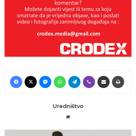
Facebook
X
Messenger
WhatsApp
Telegram
Viber
Podijeli putem E-maila
Printaj
Uredništvo
Website