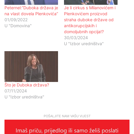
Peternel:”Duboka država je
Je li cirkus s Milanovićem i
na vlast dovela Plenkovića”
Plenkovićem proizvod
01/09/2022
straha duboke države od
U "Domovina"
antikorupcijskih i
domoljubnih opcija!?
30/03/2024
U "Izbor uredništva"
Što je Duboka država?
07/11/2024
U "Izbor uredništva"
POŠALJITE NAM VAŠU VIJEST