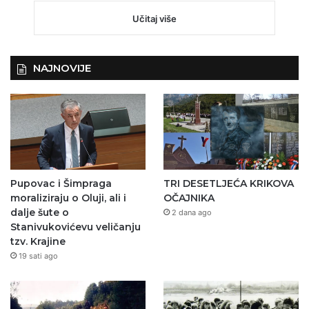
Učitaj više
NAJNOVIJE
Pupovac i Šimpraga
TRI DESETLJEĆA KRIKOVA
moraliziraju o Oluji, ali i
OČAJNIKA
dalje šute o
2 dana ago
Stanivukovićevu veličanju
tzv. Krajine
19 sati ago