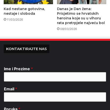
Kad nestane gotovina,
Danas je Dan žena:
nestaje i sloboda
Prisjetimo se hrvatskih
heroina koje su u vihoru
11/03/2026
rata pretrpjele najveću bol
08/03/2026
KONTAKTIRAJTE NAS
Ime i Prezime
*
Email
*
Poruka
*