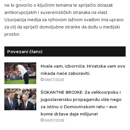
ne bi govorilo o ključnim temama te spriječio dolazak
antikorupcijskih i suverenističkih stranaka na vlast.
Uzurpacija medija sa njihovom lažnom svađom ima upravo
za cilj da spriječi domoljubne stranke da dođu u medijski
prostor.
Povezani članci
Hvala vam, izborniče. Hrvatska vam ovo
nikada neće zaboraviti.
08/07/2026
ŠOKANTNE BROJKE: Za velikosrpsku i
jugoslavensku propagandu više nego
za istinu o Domovinskom ratu – evo
kome država daje milijune!
04/07/2026