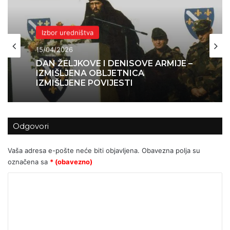
Izbor uredništva
15/04/2026
DAN ŽELJKOVE I DENISOVE ARMIJE –
IZMIŠLJENA OBLJETNICA
IZMIŠLJENE POVIJESTI
Odgovori
Vaša adresa e-pošte neće biti objavljena.
Obavezna polja su
označena sa
* (obavezno)
K
o
m
e