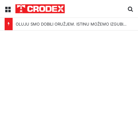
Menu
Tr
OLUJU SMO DOBILI ORUŽJEM. ISTINU MOŽEMO IZGUBITI ŠUTNJOM.