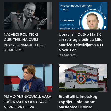
NAJVEĆI POLITIČKI
Upravlja li Duško Martić,
GUBITNIK NA OVIM
sin ratnog zločinca Mile
PROSTORIMA JE TITO!
Martića, televizijama N1 I
Nova TV?
04/05/2026
22/02/2024
PISMO PLENKOVIĆU: VAŠA
Branitelji iz Imotskog
JUČERAŠNJA ODLUKA JE
zaprijetili blokadom
NEPRIHVATLJIVA…
Maslenice i Knina: