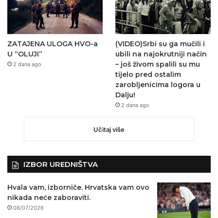
ZATAJENA ULOGA HVO-a
(VIDEO)Srbi su ga mučili i
U “OLUJI”
ubili na najokrutniji način
– još živom spalili su mu
2 dana ago
tijelo pred ostalim
zarobljenicima logora u
Dalju!
2 dana ago
Učitaj više
IZBOR UREDNIŠTVA
Hvala vam, izborniče. Hrvatska vam ovo
nikada neće zaboraviti.
08/07/2026