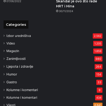
Skandal je ovo što rade
07/06/2022
HRT i Hina
30/11/2024
Categories
Izbor uredništva
2.562
Video
1.205
Magazin
1.859
Zanimljivosti
980
Ljepota i zdravlje
264
Humor
154
Gastro
33
Kolumne i komentari
9
Kolumne i komentari
434
Vijesti
6.841