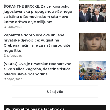
ŠOKANTNE BROJKE: Za velikosrpsku i
jugoslavensku propagandu više nego
za istinu o Domovinskom ratu – evo
kome država daje milijune!
04/07/2026
Zapamtite dobro lice ove ubijene
hrvatske djevojčice: Augustina
Grebenar učinila je za naš narod više
nego itko
10/06/2026
(VIDEO) Ovo je Hrvatska! Nadnaravne
slike s ulica Zagreba, desetine tisuća
mladih slave Gospodina
06/06/2026
Učitaj više
Zapratite nas na facebooku