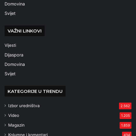
Domovina
Svijet
VAŽNI LINKOVI
Vijesti
Dijaspora
Domovina
Svijet
KATEGORIJE U TRENDU
Izbor uredništva
2.562
Video
1.205
Magazin
1.859
Kolumne i komentari
434