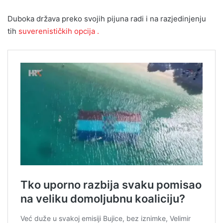
Duboka država preko svojih pijuna radi i na razjedinjenju
tih
suverenističkih opcija .