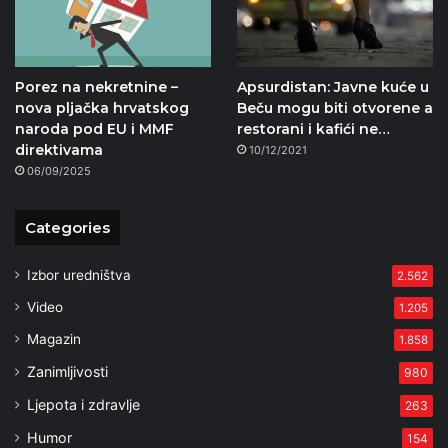
Porez na nekretnine –
Apsurdistan: Javne kuće u
nova pljačka hrvatskog
Beču mogu biti otvorene a
naroda pod EU i MMF
restorani i kafići ne…
direktivama
10/12/2021
06/09/2025
Categories
Izbor uredništva
2.562
Video
1.205
Magazin
1.858
Zanimljivosti
980
Ljepota i zdravlje
263
Humor
154