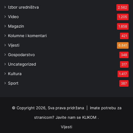
Izbor uredništva
2.562
Video
1.205
Magazin
1.858
Kolumne i komentari
421
Vijesti
6.841
Gospodarstvo
348
Uncategorized
317
Kultura
1.417
Sport
387
© Copyright 2026, Sva prava pridržana |
Imate potrebu za
stranicom? Javite nam se KLIKOM .
Vijesti