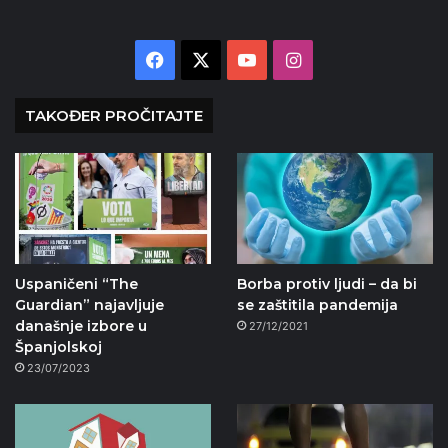
Facebook
X
YouTube
Instagram
TAKOĐER PROČITAJTE
Uspaničeni “The
Borba protiv ljudi – da bi
Guardian” najavljuje
se zaštitila pandemija
današnje izbore u
27/12/2021
Španjolskoj
23/07/2023