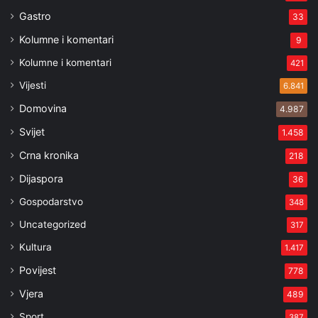
Gastro
33
Kolumne i komentari
9
Kolumne i komentari
421
Vijesti
6.841
Domovina
4.987
Svijet
1.458
Crna kronika
218
Dijaspora
36
Gospodarstvo
348
Uncategorized
317
Kultura
1.417
Povijest
778
Vjera
489
Sport
387