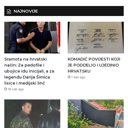
NAJNOVIJE
Sramota na hrvatski
KOMADIĆ POVIJESTI KOJI
način: Za pedofile i
JE PODIJELIO I UJEDINIO
ubojice idu inicijali, a za
HRVATSKU
legendu Darija Šimića
1 dan ago
lisice i medijski linč
18 sati ago