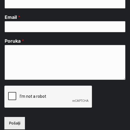
Email
*
Poruka
*
Pošalji