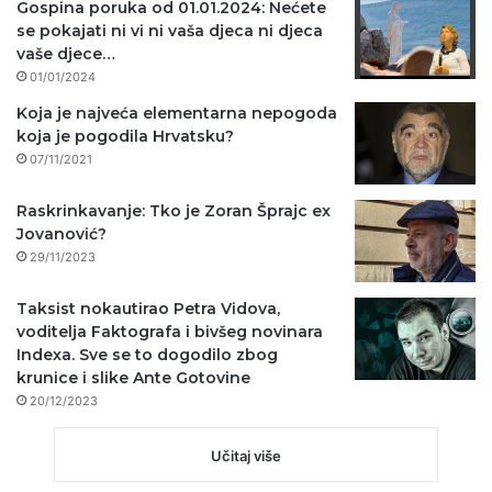
Gospina poruka od 01.01.2024: Nećete
se pokajati ni vi ni vaša djeca ni djeca
vaše djece…
01/01/2024
Koja je najveća elementarna nepogoda
koja je pogodila Hrvatsku?
07/11/2021
Raskrinkavanje: Tko je Zoran Šprajc ex
Jovanović?
29/11/2023
Taksist nokautirao Petra Vidova,
voditelja Faktografa i bivšeg novinara
Indexa. Sve se to dogodilo zbog
krunice i slike Ante Gotovine
20/12/2023
Učitaj više