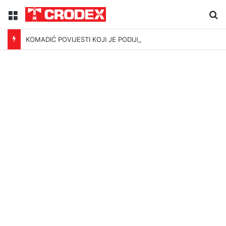
Menu
Tr
KOMADIĆ POVIJESTI KOJI JE PODIJELIO I UJEDINIO HRVATSKU