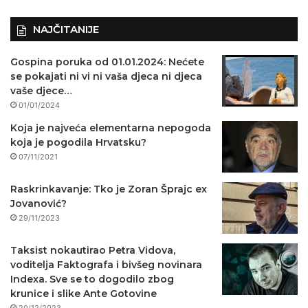
NAJČITANIJE
Gospina poruka od 01.01.2024: Nećete
se pokajati ni vi ni vaša djeca ni djeca
vaše djece…
01/01/2024
Koja je najveća elementarna nepogoda
koja je pogodila Hrvatsku?
07/11/2021
Raskrinkavanje: Tko je Zoran Šprajc ex
Jovanović?
29/11/2023
Taksist nokautirao Petra Vidova,
voditelja Faktografa i bivšeg novinara
Indexa. Sve se to dogodilo zbog
krunice i slike Ante Gotovine