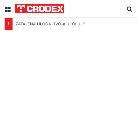
Menu
Tr
ZATAJENA ULOGA HVO-a U “OLUJI”