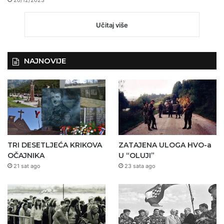
20/12/2023
Učitaj više
NAJNOVIJE
TRI DESETLJEĆA KRIKOVA
ZATAJENA ULOGA HVO-a
OČAJNIKA
U “OLUJI”
21 sat ago
23 sata ago