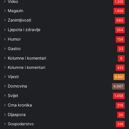
Video
1.205
Magazin
1.859
Zanimljivosti
980
Ljepota i zdravlje
264
Humor
154
Gastro
33
Kolumne i komentari
9
Kolumne i komentari
433
Vijesti
6.841
Domovina
4.987
Svijet
1.458
Crna kronika
218
Dijaspora
36
Gospodarstvo
348