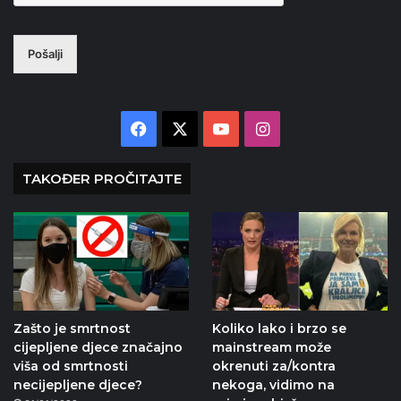
Pošalji
Facebook
X
YouTube
Instagram
TAKOĐER PROČITAJTE
Zašto je smrtnost
Koliko lako i brzo se
cijepljene djece značajno
mainstream može
viša od smrtnosti
okrenuti za/kontra
necijepljene djece?
nekoga, vidimo na