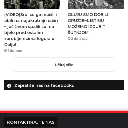
(VIDEO)Srbi su ga mučili i
OLUJU SMO DOBILI
ubili na najokrutniji način
ORUŽJEM. ISTINU
– još živom spalili su mu
MOŽEMO IZGUBITI
tijelo pred ostalim
ŠUTNJOM.
zarobljenicima logora u
2 dana ago
Dalju!
1 dan ago
Učitaj više
Zapratite nas na facebooku
KONTAKTIRAJTE NAS