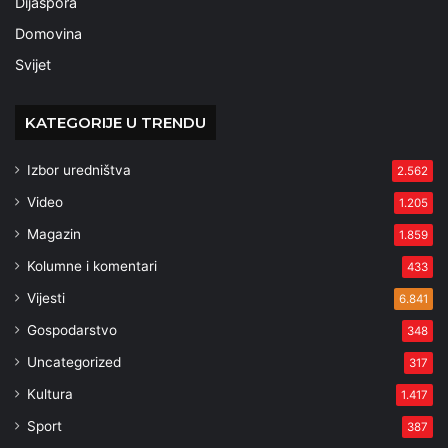
Dijaspora
Domovina
Svijet
KATEGORIJE U TRENDU
Izbor uredništva
2.562
Video
1.205
Magazin
1.859
Kolumne i komentari
433
Vijesti
6.841
Gospodarstvo
348
Uncategorized
317
Kultura
1.417
Sport
387