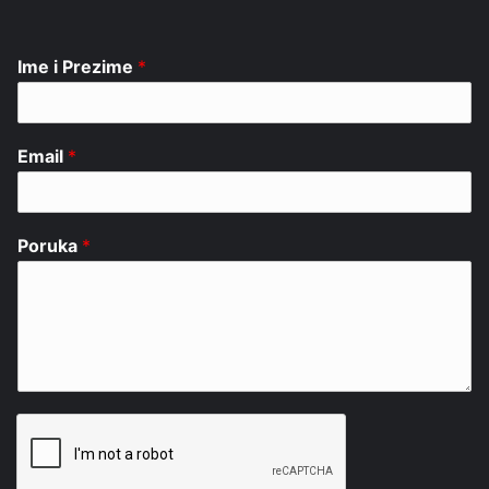
Ime i Prezime
*
Email
*
Poruka
*