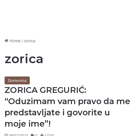
Home
/
zorica
zorica
Domovina
ZORICA GREGURIĆ:
“Oduzimam vam pravo da me
predstavljate i govorite u
moje ime”!
28/07/2021
0
1.020