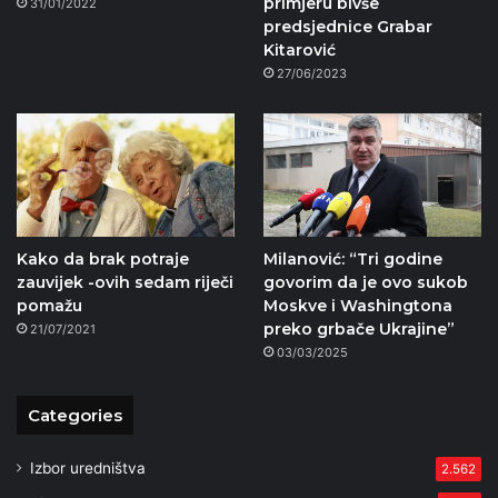
primjeru bivše
31/01/2022
predsjednice Grabar
Kitarović
27/06/2023
Kako da brak potraje
Milanović: “Tri godine
zauvijek -ovih sedam riječi
govorim da je ovo sukob
pomažu
Moskve i Washingtona
preko grbače Ukrajine”
21/07/2021
03/03/2025
Categories
Izbor uredništva
2.562